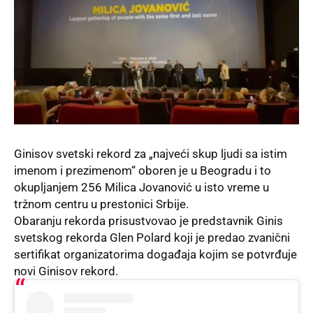
Ginisov svetski rekord za „najveći skup ljudi sa istim
imenom i prezimenom“ oboren je u Beogradu i to
okupljanjem 256 Milica Jovanović u isto vreme u
tržnom centru u prestonici Srbije.
Obaranju rekorda prisustvovao je predstavnik Ginis
svetskog rekorda Glen Polard koji je predao zvanični
sertifikat organizatorima događaja kojim se potvrđuje
novi Ginisov rekord.