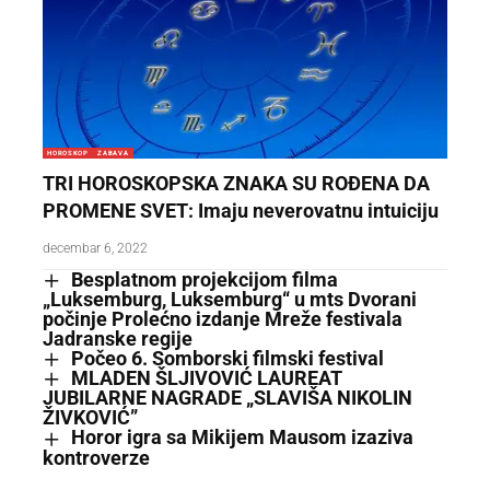
HOROSKOP
ZABAVA
TRI HOROSKOPSKA ZNAKA SU ROĐENA DA
PROMENE SVET: Imaju neverovatnu intuiciju
decembar 6, 2022
Besplatnom projekcijom filma
„Luksemburg, Luksemburg“ u mts Dvorani
počinje Prolećno izdanje Mreže festivala
Jadranske regije
Počeo 6. Somborski filmski festival
MLADEN ŠLJIVOVIĆ LAUREAT
JUBILARNE NAGRADE „SLAVIŠA NIKOLIN
ŽIVKOVIĆ”
Horor igra sa Mikijem Mausom izaziva
kontroverze