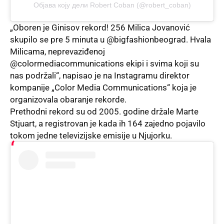
Објава коју дели Robert Coban (@robert_coban)
„Oboren je Ginisov rekord! 256 Milica Jovanović
skupilo se pre 5 minuta u @bigfashionbeograd. Hvala
Milicama, neprevaziđenoj
@colormediacommunications ekipi i svima koji su
nas podržali“, napisao je na Instagramu direktor
kompanije „Color Media Communications“ koja je
organizovala obaranje rekorde.
Prethodni rekord
su od 2005. godine držale Marte
Stjuart, a registrovan je kada ih 164 zajedno pojavilo
tokom jedne televizijske emisije u Njujorku.