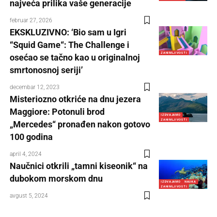
najveća prilika vaše generacije
februar 27, 2026
EKSKLUZIVNO: ‘Bio sam u Igri
“Squid Game“: The Challenge i
ZANIMLJIVOSTI
osećao se tačno kao u originalnoj
smrtonosnoj seriji’
decembar 12, 2023
Misteriozno otkriće na dnu jezera
Maggiore: Potonuli brod
IZDVAJAMO
ZANIMLJIVOSTI
„Mercedes“ pronađen nakon gotovo
100 godina
april 4, 2024
Naučnici otkrili „tamni kiseonik“ na
dubokom morskom dnu
IZDVAJAMO
NAUKA
ZANIMLJIVOSTI
avgust 5, 2024