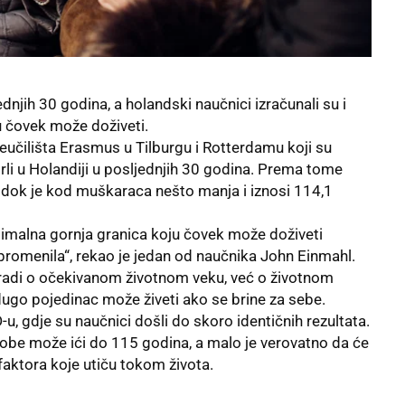
dnjih 30 godina, a holandski naučnici izračunali su i
 čovek može doživeti.
veučilišta Erasmus u Tilburgu i Rotterdamu koji su
rli u
Holandiji
u posljednjih 30 godina. Prema tome
 dok je kod muškaraca nešto manja i iznosi 114,1
ksimalna gornja granica koju čovek može doživeti
promenila“, rekao je jedan od naučnika John Einmahl.
 radi o očekivanom
životnom veku
, već o životnom
 dugo pojedinac može živeti ako se brine za sebe.
-u, gdje su naučnici došli do skoro identičnih rezultata.
sobe može ići do 115 godina, a malo je verovatno da će
faktora koje utiču tokom života.