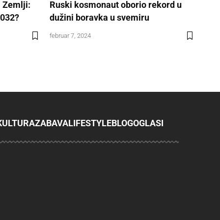
 Zemlji:
Ruski kosmonaut oborio rekord u
2032?
dužini boravka u svemiru
februar 7, 2024
KULTURA
ZABAVA
LIFESTYLE
BLOG
OGLASI