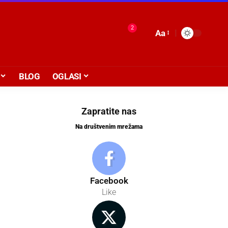
2
Aa
BLOG
OGLASI
Zapratite nas
Na društvenim mrežama
Facebook
Like