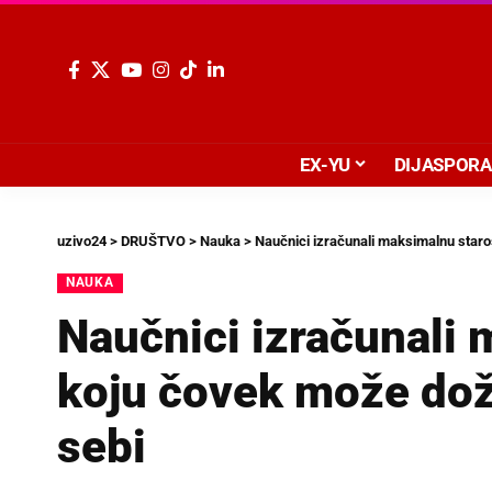
EX-YU
DIJASPORA
uzivo24
>
DRUŠTVO
>
Nauka
>
Naučnici izračunali maksimalnu staros
NAUKA
Naučnici izračunali 
koju čovek može doži
sebi