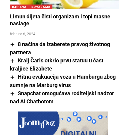
ISHRANA
IZDVAJAMO
Limun dijeta čisti organizam i topi masne
naslage
februar 6, 2024
8 načina da izaberete pravog životnog
partnera
Kralj Čarls otkrio prvu statuu u čast
kraljice Elizabete
Hitna evakuacija voza u Hamburgu zbog
sumnje na Marburg virus
Snapchat omogućava roditeljski nadzor
nad AI Chatbotom