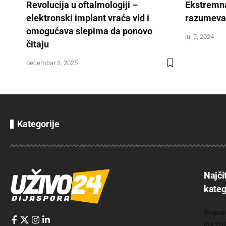
Revolucija u oftalmologiji –
Ekstremna
elektronski implant vraća vid i
razumevan
omogućava slepima da ponovo
jul 9, 2024
čitaju
decembar 3, 2025
Kategorije
Najči
kateg
Švajcar
KULTU