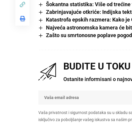
Šokantna statistika: Više od trećine
Zabrinjavajuće otkriće: Indijska te
Katastrofa epskih razmera: Kako je 
Najveća astronomska kamera će biti
Zašto su smrtonosne poplave pogodi
BUDITE U TOKU
Ostanite informisani o najno
Vaša privatnost i sigurnost podataka su u skladu s
isključivo za poboljšanje vašeg iskustva sa našim