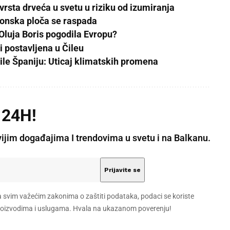
 vrsta drveća u svetu u riziku od izumiranja
ktonska ploča se raspada
Oluja Boris pogodila Evropu?
 postavljena u Čileu
le Španiju: Uticaj klimatskih promena
 24H!
vijim događajima I trendovima u svetu i na Balkanu.
a svim važećim zakonima o zaštiti podataka, podaci se koriste
 proizvodima i uslugama. Hvala na ukazanom poverenju!