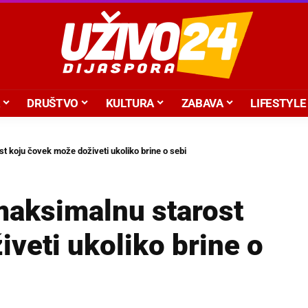
DRUŠTVO
KULTURA
ZABAVA
LIFESTYLE
t koju čovek može doživeti ukoliko brine o sebi
maksimalnu starost
veti ukoliko brine o