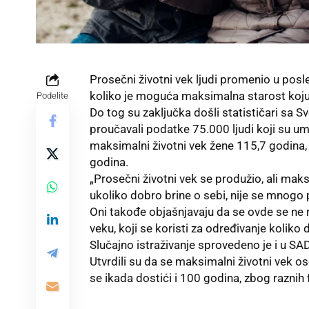
Prosečni životni vek ljudi promenio u posle
koliko je moguća maksimalna starost koju
Podelite
Do tog su zaključka došli statističari sa S
proučavali podatke 75.000 ljudi koji su um
maksimalni životni vek žene 115,7 godina,
godina.
„Prosečni životni vek se produžio, ali ma
ukoliko dobro brine o sebi, nije se mnogo 
Oni takođe objašnjavaju da se ovde se ne
veku, koji se koristi za određivanje koliko
Slučajno istraživanje sprovedeno je i u SAD
Utvrdili su da se maksimalni životni vek o
se ikada dostići i 100 godina, zbog raznih 