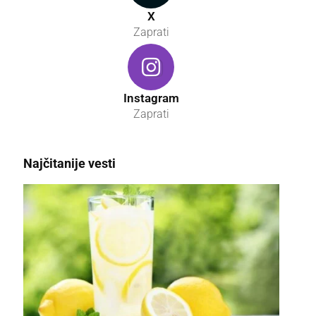
X
Zaprati
Instagram
Zaprati
Najčitanije vesti