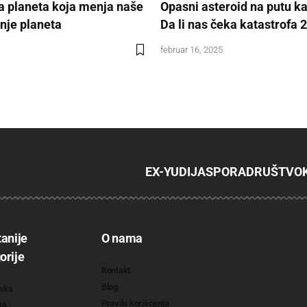
 planeta koja menja naše
Opasni asteroid na putu ka
je planeta
Da li nas čeka katastrofa 
februar 16, 2025
EX-YU
DIJASPORA
DRUŠTVO
tanije
O nama
orije
Kontakt
Blog
ska
Pravila korišćenja
RA