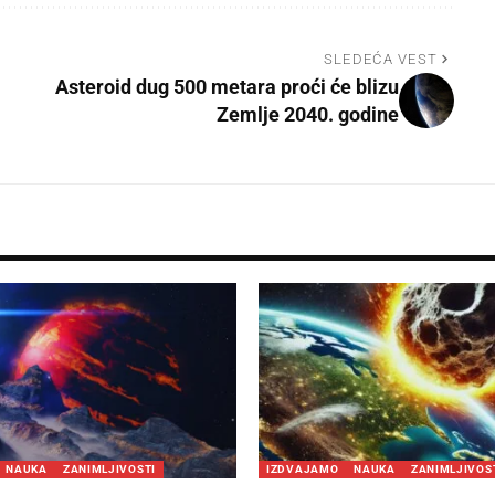
SLEDEĆA VEST
Asteroid dug 500 metara proći će blizu
Zemlje 2040. godine
NAUKA
ZANIMLJIVOSTI
IZDVAJAMO
NAUKA
ZANIMLJIVOS