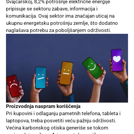
Švajcarskoj, 8,2% potrošnje električne energije
pripisuje se sektoru zabave, informacija i
komunikacija. Ovaj sektor ima značajan uticaj na
ukupnu energetsku potrošnju zemlje, što dodatno
naglašava potrebu za poboljšanjem održivosti.
Proizvodnja naspram korišćenja
Pri
kupovini
i odlaganju pametnih telefona, tableta i
laptopova, treba posvetiti veću pažnju održivosti.
Većina karbonskog otiska generiše se tokom