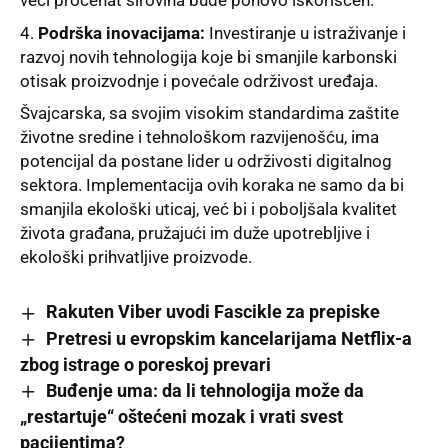
veći procenat sirovina bude ponovo iskorišćen.
Podrška inovacijama:
Investiranje u istraživanje i
razvoj novih tehnologija koje bi smanjile karbonski
otisak proizvodnje i povećale održivost uređaja.
Švajcarska, sa svojim visokim standardima zaštite
životne sredine i tehnološkom razvijenošću, ima
potencijal da postane lider u održivosti digitalnog
sektora. Implementacija ovih koraka ne samo da bi
smanjila ekološki uticaj, već bi i poboljšala
kvalitet
života građana, pružajući im duže upotrebljive i
ekološki prihvatljive proizvode.
Rakuten Viber uvodi Fascikle za prepiske
Pretresi u evropskim kancelarijama Netflix-a
zbog istrage o poreskoj prevari
Buđenje uma: da li tehnologija može da
„restartuje“ oštećeni mozak i vrati svest
pacijentima?