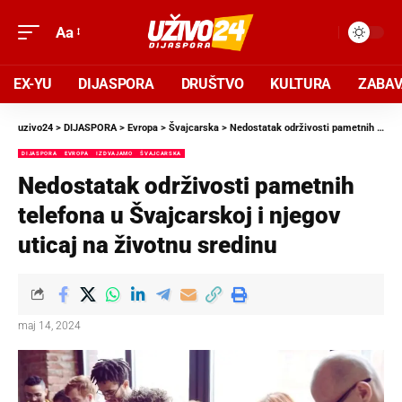
Aa
EX-YU
DIJASPORA
DRUŠTVO
KULTURA
ZABA
uzivo24
>
DIJASPORA
>
Evropa
>
Švajcarska
>
Nedostatak održivosti pametnih telefona u Švajcarskoj i njegov uticaj na životnu sredinu
DIJASPORA
EVROPA
IZDVAJAMO
ŠVAJCARSKA
Nedostatak održivosti pametnih
telefona u Švajcarskoj i njegov
uticaj na životnu sredinu
maj 14, 2024