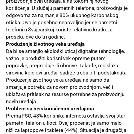
proizvodnje ovih uređaja, a ne tokom njihovog
korišćenja. U slučaju pametnih telefona, proizvodnja je
odgovorna za najmanje 80% ukupnog karbonskog
otiska. Ovo je posebno nepovoljno jer se pametni
telefoni u Švajcarskoj koriste relativno kratko, u
proseku dve do tri godine.
Produženje životnog veka uređaja
Da bi se smanjio ekološki uticaj digitalne tehnologije,
važno je produžiti korisni vek opreme putem
popravke, preprodaje ili obnove. Takođe, reciklaža
sirovina koje ovi uređaji sadrže treba biti podstaknuta.
Produženje životnog veka uređaja ne samo da
smanjuje potrebu za novom proizvodnjom, već i
ublažava pritisak na resurse potrebne za proizvodnju
novih uređaja.
Problem sa neiskorišćenim uređajima
Prema FSO, 48% korisnika interneta ostavlja svoj stari
pametni telefon u fioci. Ovaj procenat je samo malo
niži za laptopove i tablete (44%). Situacija je drugačija