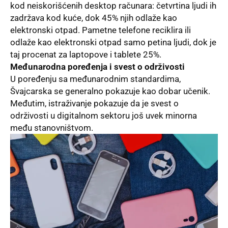
kod neiskorišćenih desktop računara: četvrtina ljudi ih
zadržava kod kuće, dok 45% njih odlaže kao
elektronski otpad. Pametne telefone reciklira ili
odlaže kao elektronski otpad samo petina ljudi, dok je
taj procenat za laptopove i tablete 25%.
Međunarodna poređenja i svest o održivosti
U poređenju sa međunarodnim standardima,
Švajcarska se generalno pokazuje kao dobar učenik.
Međutim, istraživanje pokazuje da je svest o
održivosti u digitalnom sektoru još uvek minorna
među stanovništvom.