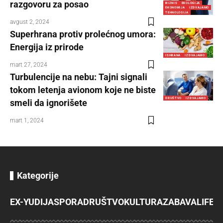
razgovoru za posao
BIZNIS
EKOLOGIJA
EKONOMIJA
IZDVAJAMO
TEHNOLOGIJA
avgust 2, 2024
Superhrana protiv prolećnog umora:
Energija iz prirode
ISHRANA
IZDVAJAMO
mart 27, 2024
Turbulencije na nebu: Tajni signali
tokom letenja avionom koje ne biste
DRUŠTVO
IZDVAJAMO
smeli da ignorišete
mart 1, 2024
Kategorije
EX-YU
DIJASPORA
DRUŠTVO
KULTURA
ZABAVA
LIFES