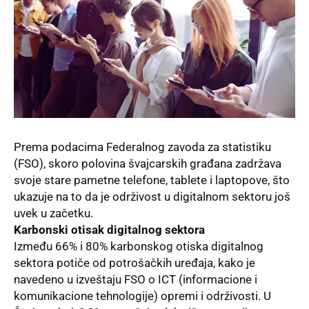
Prema podacima Federalnog zavoda za statistiku
(FSO), skoro polovina švajcarskih građana zadržava
svoje stare pametne telefone, tablete i laptopove, što
ukazuje na to da je održivost u digitalnom sektoru još
uvek u začetku.
Karbonski otisak digitalnog sektora
Između 66% i 80% karbonskog otiska digitalnog
sektora potiče od potrošačkih uređaja, kako je
navedeno u izveštaju FSO o ICT (informacione i
komunikacione tehnologije) opremi i održivosti. U