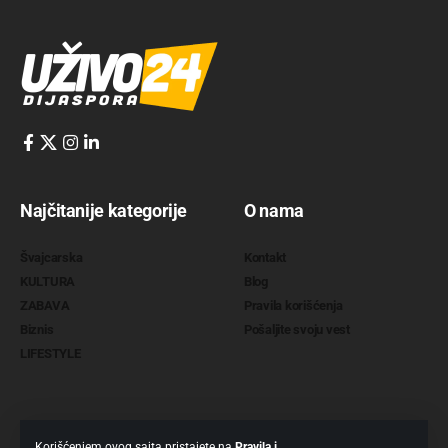
Najčitanije kategorije
O nama
Švajcarska
Kontakt
KULTURA
Blog
ZABAVA
Pravila korišćenja
Biznis
Pošaljite svoju vest
LIFESTYLE
Korišćenjem ovog sajta pristajete na
Pravila i