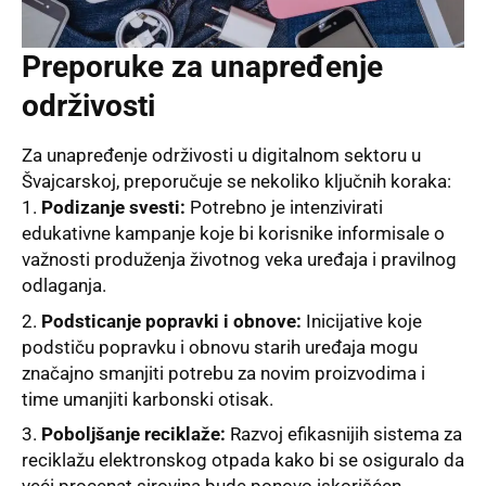
Preporuke za unapređenje
održivosti
Za unapređenje održivosti u digitalnom sektoru u
Švajcarskoj, preporučuje se nekoliko ključnih koraka:
Podizanje svesti:
Potrebno je intenzivirati
edukativne kampanje koje bi korisnike informisale o
važnosti produženja životnog veka uređaja i pravilnog
odlaganja.
Podsticanje popravki i obnove:
Inicijative koje
podstiču popravku i obnovu starih uređaja mogu
značajno smanjiti potrebu za novim proizvodima i
time umanjiti karbonski otisak.
Poboljšanje reciklaže:
Razvoj efikasnijih sistema za
reciklažu elektronskog otpada kako bi se osiguralo da