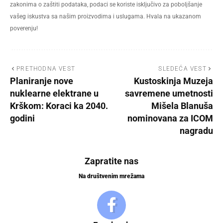
zakonima o zaštiti podataka, podaci se koriste isključivo za poboljšanje
vašeg iskustva sa našim proizvodima i uslugama. Hvala na ukazanom
poverenju!
PRETHODNA VEST
SLEDEĆA VEST
Planiranje nove
Kustoskinja Muzeja
nuklearne elektrane u
savremene umetnosti
Krškom: Koraci ka 2040.
Mišela Blanuša
godini
nominovana za ICOM
nagradu
Zapratite nas
Na društvenim mrežama