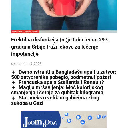
LIFESTYLE
ZDRAV ŽIVOT
Erektilna disfunkcija (ni)je tabu tema: 29%
građana Srbije traži lekove za lečenje
impotencije
septembar 19, 2023
Demonstranti u Bangladešu upali u zatvor:
500 zatvorenika pobeglo, podmetnut požar!
Francuska spaja Stellantis i Renault?
Magija mršavljenja: Moć kalorijskog
smanjenja i šetnje za gubitak kilograma
Starbucks u velikim gubicima zbog
sukoba u Gazi