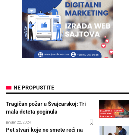
NE PROPUSTITE
Tragičan požar u Švajcarskoj: Tri
mala deteta poginula
DIJASPORA
EVROPA
IZDVAJAMO
ŠVAJCARSKA
januar 22, 2024
Pet stvari koje ne smete reći na