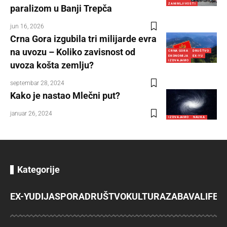
ZANIMLJIVOSTI
paralizom u Banji Trepča
jun 16, 2026
Crna Gora izgubila tri milijarde evra
na uvozu – Koliko zavisnost od
CRNA GORA
DRUŠTVO
EKONOMIJA
EX-YU
IZDVAJAMO
uvoza košta zemlju?
septembar 28, 2024
Kako je nastao Mlečni put?
januar 26, 2024
IZDVAJAMO
NAUKA
Kategorije
EX-YU
DIJASPORA
DRUŠTVO
KULTURA
ZABAVA
LIFES