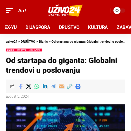
Aa
EX-YU
DIJASPORA
DRUŠTVO
KULTURA
ZABA
uzivo24
>
DRUŠTVO
>
Biznis
>
Od startapa do giganta: Globalni trendovi u poslovanju
BIZNIS
DRUŠTVO
IZDVAJAMO
Od startapa do giganta: Globalni
trendovi u poslovanju
avgust 5, 2024