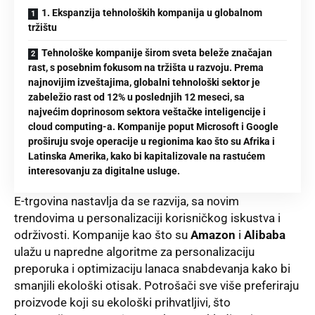
1. Ekspanzija tehnoloških kompanija u globalnom
tržištu
Tehnološke kompanije širom sveta beleže značajan
rast, s posebnim fokusom na tržišta u razvoju. Prema
najnovijim izveštajima, globalni tehnološki sektor je
zabeležio rast od 12% u poslednjih 12 meseci, sa
najvećim doprinosom sektora veštačke inteligencije i
cloud computing-a. Kompanije poput Microsoft i Google
proširuju svoje operacije u regionima kao što su Afrika i
Latinska Amerika, kako bi kapitalizovale na rastućem
interesovanju za digitalne usluge.
E-trgovina
nastavlja da se razvija, sa novim
trendovima u personalizaciji korisničkog iskustva i
održivosti. Kompanije kao što su
Amazon
i
Alibaba
ulažu u napredne algoritme za personalizaciju
preporuka i
optimizaciju
lanaca snabdevanja kako bi
smanjili ekološki otisak. Potrošači sve više preferiraju
proizvode koji su ekološki prihvatljivi, što