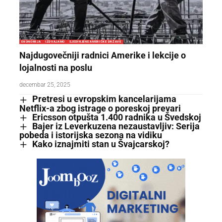
EKONOMIJA
IZDVAJAMO
SJEDINJENE AMERIČKE DRŽAVE
Najdugovečniji radnici Amerike i lekcije o
lojalnosti na poslu
decembar 25, 2025
Pretresi u evropskim kancelarijama
Netflix-a zbog istrage o poreskoj prevari
Ericsson otpušta 1.400 radnika u Švedskoj
Bajer iz Leverkuzena nezaustavljiv: Serija
pobeda i istorijska sezona na vidiku
Kako iznajmiti stan u Švajcarskoj?