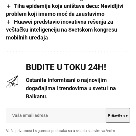
Tiha epidemija koja uništava decu: Nevidljivi
problem koji imamo moć da zaustavimo
Huawei predstavio inovativna rešenja za
veštačku inteligenciju na Svetskom kongresu
mobilnih uređaja
BUDITE U TOKU 24H!
Ostanite informisani o najnovijim
događajima I trendovima u svetu i na
Balkanu.
Vaša privatnost i sigurnost podataka su u skladu sa svim važećim