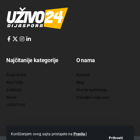
Najčitanije kategorije
O nama
Švajcarska
Kontakt
KULTURA
Blog
ZABAVA
Pravila korišćenja
Biznis
Pošaljite svoju vest
LIFESTYLE
Korišćenjem ovog sajta pristajete na
Pravila i
Prihvati