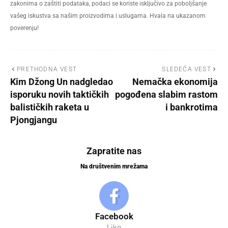
zakonima o zaštiti podataka, podaci se koriste isključivo za poboljšanje
vašeg iskustva sa našim proizvodima i uslugama. Hvala na ukazanom
poverenju!
PRETHODNA VEST
SLEDEĆA VEST
Kim Džong Un nadgledao
Nemačka ekonomija
isporuku novih taktičkih
pogođena slabim rastom
balističkih raketa u
i bankrotima
Pjongjangu
Zapratite nas
Na društvenim mrežama
Facebook
Like