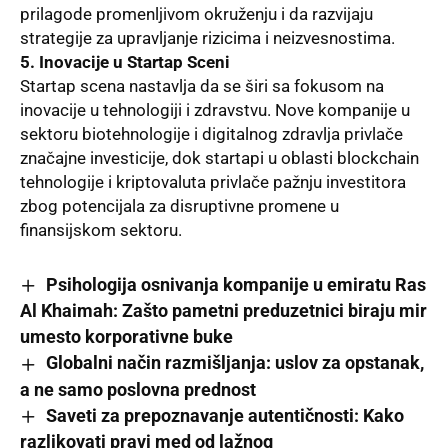
prilagode promenljivom okruženju i da razvijaju
strategije za upravljanje rizicima i neizvesnostima.
5. Inovacije u Startap Sceni
Startap scena nastavlja da se širi sa fokusom na
inovacije u tehnologiji i zdravstvu. Nove kompanije u
sektoru biotehnologije i digitalnog zdravlja privlače
značajne investicije, dok startapi u oblasti blockchain
tehnologije i kriptovaluta privlače pažnju investitora
zbog potencijala za disruptivne promene u
finansijskom sektoru.
Psihologija osnivanja kompanije u emiratu Ras
Al Khaimah: Zašto pametni preduzetnici biraju mir
umesto korporativne buke
Globalni način razmišljanja: uslov za opstanak,
a ne samo poslovna prednost
Saveti za prepoznavanje autentičnosti: Kako
razlikovati pravi med od lažnog