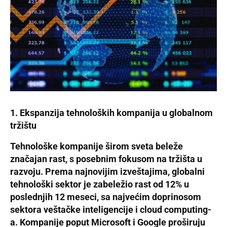
1. Ekspanzija tehnoloških kompanija u globalnom
tržištu
Tehnološke kompanije širom sveta beleže
značajan rast, s posebnim fokusom na tržišta u
razvoju. Prema najnovijim izveštajima, globalni
tehnološki sektor je zabeležio rast od 12% u
poslednjih 12 meseci, sa najvećim doprinosom
sektora veštačke inteligencije i cloud computing-
a. Kompanije poput
Microsoft
i
Google
proširuju