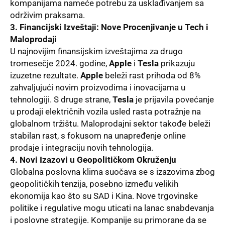
kompanijama nameće potrebu za usklađivanjem sa
održivim praksama.
3. Financijski Izveštaji: Nove Procenjivanje u Tech i
Maloprodaji
U najnovijim finansijskim izveštajima za drugo
tromesečje 2024. godine,
Apple
i
Tesla
prikazuju
izuzetne rezultate.
Apple
beleži rast prihoda od 8%
zahvaljujući novim proizvodima i inovacijama u
tehnologiji. S druge strane,
Tesla
je prijavila povećanje
u prodaji električnih vozila usled rasta potražnje na
globalnom tržištu. Maloprodajni sektor takođe beleži
stabilan rast, s fokusom na unapređenje online
prodaje i integraciju novih tehnologija.
4. Novi Izazovi u Geopolitičkom Okruženju
Globalna poslovna
klima
suočava se s izazovima zbog
geopolitičkih tenzija, posebno između velikih
ekonomija kao što su SAD i Kina. Nove trgovinske
politike i regulative mogu uticati na lanac snabdevanja
i poslovne strategije. Kompanije su primorane da se