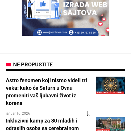
NE PROPUSTITE
Astro fenomen koji nismo videli tri
veka: kako će Saturn u Ovnu
HOROSKOP
IZDVAJAMO
promeniti vaš ljubavni život iz
korena
januar 16, 2026
Inkluzivni kamp za 80 mladih i
odraslih osoba sa cerebralnom
IZDVAJAMO