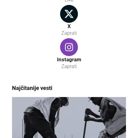
X
Zaprati
Instagram
Zaprati
Najčitanije vesti