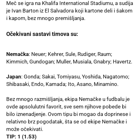
Meč se igra na
Khalifa International Stadiumu
, a sudija
je Ivan Barton iz El Salvadora koji kartone deli i šakom
i kapom, bez mnogo premišljanja.
Očekivani sastavi timova su:
Nemačka
: Neuer; Kehrer, Sule, Rudiger, Raum;
Kimmich, Gundogan; Muller, Musiala, Gnabry; Havertz.
Japan
: Gonda; Sakai, Tomiyasu, Yoshida, Nagatomo;
Shibasaki, Endo, Kamada; Ito, Asano, Minamino.
Bez mnogo razmišljanja, ekipa Nemačke u fudbalu je
ovde apsolulutni favorit, sve sem njihove pobede bi
bilo iznenadjenje. Ovom tipu bi mogao da doprinese i
relativno brz pogodatak, šta se od ekipe Nemačke i
može očekivati.
TIP: 1 (1.53)