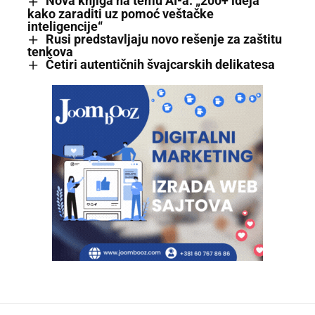
Nova knjiga na temu AI-a: „200+ ideja
kako zaraditi uz pomoć veštačke
inteligencije“
Rusi predstavljaju novo rešenje za zaštitu
tenkova
Četiri autentičnih švajcarskih delikatesa