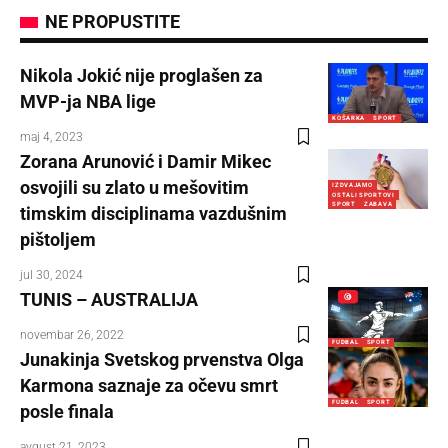
NE PROPUSTITE
Nikola Jokić nije proglašen za
MVP-ja NBA lige
KOŠARKA
SPORT
maj 4, 2023
Zorana Arunović i Damir Mikec
osvojili su zlato u mešovitim
IZDVAJAMO
OSTALI SPORTOVI
SPORT
ZABAVA
timskim disciplinama vazdušnim
pištoljem
jul 30, 2024
TUNIS – AUSTRALIJA
novembar 26, 2022
FUDBAL
SPORT
Junakinja Svetskog prvenstva Olga
Karmona saznaje za očevu smrt
FUDBAL
SPORT
posle finala
avgust 21, 2023