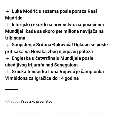
Luka Modrić u suzama posle poraza Real
Madrida
Istorijski rekordi na prvenstvu: najposećeniji
Mundijal ikada sa skoro pet miliona navijača na
tribinama
Saopštenje Srđana Đokovića! Oglasio se posle
pritisaka na Novaka zbog njegovog poteza
Engleska u četvrtfinalu Mundijala posle
ubedljivog trijumfa nad Senegalom
Srpska teniserka Luna Vujović je šampionka
Vimbldona za igračice do 14 godina
Tagovi:
#svetsko prvenstvo