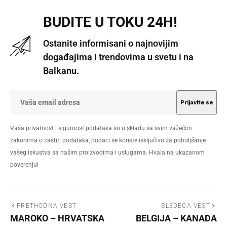
BUDITE U TOKU 24H!
Ostanite informisani o najnovijim
događajima I trendovima u svetu i na
Balkanu.
Vaša privatnost i sigurnost podataka su u skladu sa svim važećim
zakonima o zaštiti podataka, podaci se koriste isključivo za poboljšanje
vašeg iskustva sa našim proizvodima i uslugama. Hvala na ukazanom
poverenju!
PRETHODNA VEST
SLEDEĆA VEST
MAROKO – HRVATSKA
BELGIJA – KANADA