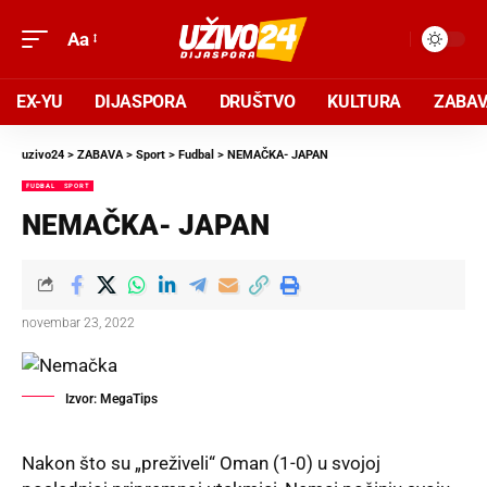
Aa
EX-YU
DIJASPORA
DRUŠTVO
KULTURA
ZABA
uzivo24
>
ZABAVA
>
Sport
>
Fudbal
>
NEMAČKA- JAPAN
FUDBAL
SPORT
NEMAČKA- JAPAN
novembar 23, 2022
Izvor: MegaTips
Nakon što su „preživeli“ Oman (1-0) u svojoj