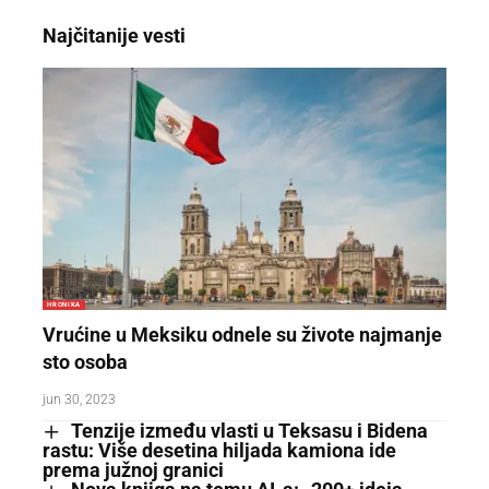
Najčitanije vesti
HRONIKA
Vrućine u Meksiku odnele su živote najmanje
sto osoba
jun 30, 2023
Tenzije između vlasti u Teksasu i Bidena
rastu: Više desetina hiljada kamiona ide
prema južnoj granici