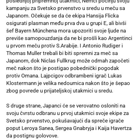
poslednjoj pripremnoj utakmici, Nemci počinju svoju
kampanju za
Svetsko prvenstvo
u sredu u meču sa
Japanom. Očekuje se da će ekipa Hansija Flicka
osigurati plasman među prva dva u grupi E, ali bivši
šef Bayern Münchena mora upozoriti svoje ljude na
previše samopouzdanja da ne bi prošli kao Argentinci
u prvom meču protiv S.Arabije. I Antonio Rudiger i
Thomas Muller trebali bi biti spremni za meč sa
Japanom, dok Niclas Fullkrug može odmah započeti
meč nakon što je postigao pobednički pogodak
protiv Omana. Lajpcigov odbrambeni igrač Lukas
Klostermann je velika nedoumica nakon što je šepao
zbog povrede u prijateljskoj utakmici u sredu.
S druge strane, Japanci će se verovatno osloniti na
svoju čvrstu odbranu u prvoj utakmici svoje ekipe za
Svetsko prvenstvo, pokušavajući da spreče igrače
poput Leroya Sanea, Sergea Gnabryja i Kaija Havertza
da postignu golovove.