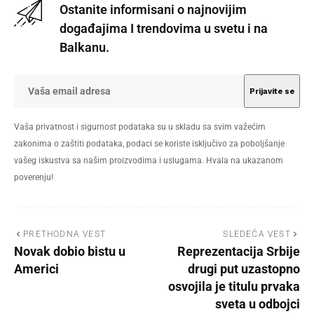
Ostanite informisani o najnovijim
događajima I trendovima u svetu i na
Balkanu.
Vaša privatnost i sigurnost podataka su u skladu sa svim važećim
zakonima o zaštiti podataka, podaci se koriste isključivo za poboljšanje
vašeg iskustva sa našim proizvodima i uslugama. Hvala na ukazanom
poverenju!
PRETHODNA VEST
SLEDEĆA VEST
Novak dobio bistu u
Reprezentacija Srbije
Americi
drugi put uzastopno
osvojila je titulu prvaka
sveta u odbojci