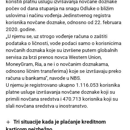
koristili platnu uslugu izvršavanja novčane doznake
počev od dana stupanja na snagu Odluke o bližim
uslovima i načinu vođenja Jedinstvenog registra
korisnika novčane doznake, odnosno od 22. februara
2020. godine.
„U njemu se, uz strogo vođenje računa o zaštiti
podataka o ličnosti, vode podaci samo o korisnicima
novčanih doznaka koje su izvršene putem globalnih
servisa za brzi prenos novca Western Union,
MoneyGram, Ria, a ne i o novčanim doznakama,
odnosno ličnim transferima) koje se izvršavaju preko
računa u bankama“, navode u NBS.
U njemu je
registrovano
ukupno 1.116.053 korisnika
platne usluge izvršavanja novčane doznake koji su
primili novčana sredstva i 470.713 korisnika koji su
slali novčana sredstva u inostranstvo.
Tri situacije kada je plaćanje kreditnom
karticom neizbežno