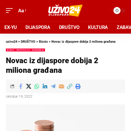
Aa
EX-YU
DIJASPORA
DRUŠTVO
KULTURA
ZABA
uzivo24
>
DRUŠTVO
>
Biznis
>
Novac iz dijaspore dobija 2 miliona građana
BIZNIS
DRUŠTVO-CH
EKONOMIJA
Novac iz dijaspore dobija 2
miliona građana
oktobar 19, 2022