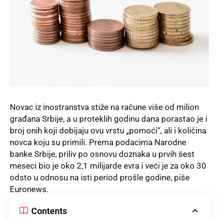
Novac iz
inostranstva
stiže na račune više od milion
građana Srbije, a u proteklih godinu dana porastao je i
broj onih koji dobijaju ovu vrstu „pomoći“, ali i količina
novca koju su primili. Prema podacima Narodne
banke Srbije, priliv po osnovu doznaka u prvih šest
meseci bio je oko 2,1 milijarde evra i veći je za oko 30
odsto u odnosu na isti period prošle godine, piše
Euronews
.
Contents