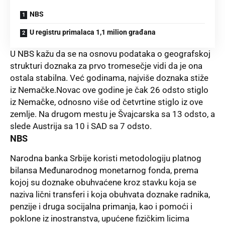
NBS
U registru primalaca 1,1 milion građana
U NBS kažu da se na osnovu podataka o geografskoj
strukturi doznaka za prvo tromesečje vidi da je ona
ostala stabilna. Već godinama, najviše doznaka stiže
iz Nemačke.Novac ove godine je čak 26 odsto stiglo
iz Nemačke, odnosno više od četvrtine stiglo iz ove
zemlje. Na drugom mestu je Švajcarska sa 13 odsto, a
slede Austrija sa 10 i SAD sa 7 odsto.
NBS
Narodna banka Srbije
koristi metodologiju platnog
bilansa
Međunarodnog monetarnog fonda, prema
kojoj su doznake obuhvaćene kroz stavku koja se
naziva lični transferi i koja obuhvata doznake radnika,
penzije i druga socijalna primanja, kao i pomoći i
poklone iz inostranstva, upućene fizičkim licima