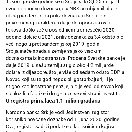
Tokom prošle godine se u Srbiju slilo 3,635 milijardi
evra po osnovu doznaka, a u
NBS
su objasnili da je
uticaj pandemije na priliv doznaka u Srbiju bio
privremenog karaktera i da je do oporavka ovih
tokova došlo već u poslednjem tromesečju 2020.
godine, dok je u 2021. priliv doznaka za 3,4 odsto bio
veći nego u pretpandemijskoj 2019. godini.
Srbija inače spada u zemlje sa jako visokim
doznakama iz inostranstva. Procena Svetske banke je
da je 2019. u našu zemlju stiglo oko 4,2 milijarde
dolara iz dijaspore, što je više od sedam odsto BDP-a.
Novac koji su te godineposlali gastarbajteri, ili je
stigao kao inostrane penzije, bio je veći od novca koji
su uložili u fabrike i druge biznise svi strani investitori.
U registru primalaca 1,1 milion građana
Narodna banka Srbije
vodi Jedinstveni registar
korisnika novčane doznake od 1. juna 2020. godine.
Ovaj registar sadrži podatke o korisnicima koji su