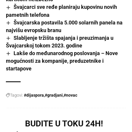
Švajcarci sve ređe planiraju kupovinu novih
pametnih telefona
Švajcarska postavila 5.000 solarnih panela na
najvišu evropsku branu
Slabljenje tržišta spajanja i preuzimanja u
Švajcarskoj tokom 2023. godine
Lakše do međunarodnog poslovanja – Nove
mogućnosti za kompanije, preduzetnike i
startapove
Tagovi:
#dijaspora
#gradjani
#novac
BUDITE U TOKU 24H!