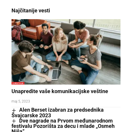
Najčitanije vesti
LIFESTYLE
Unapredite vaše komunikacijske veštine
maj 5, 2023
Alen Berset izabran za predsednika
Švajcarske 2023
Dve nagrade na Prvom međunarodnom
festivalu Pozorišta za decu i mlade „Osmeh
Niša“