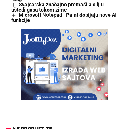
Švajcarska značajno premašila cilj u
uštedi gasa tokom zime
Microsoft Notepad i Paint dobijaju nove AI
funkcije
NE PROPUSTITE