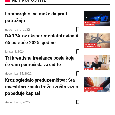
Lamborghini ne može da prati
potražnju
AUTO
BIZNIS
LIFESTYLE
novembar 7, 2022
DARPA-ov eksperimentalni avion X-
65 poletiće 2025. godine
EKONOMIJA
UNCATEGORIZED
januar 8, 2024
Tri kreativna freelance posla koja
će vam pomoći da zaradite
BIZNIS
decembar 14, 2022
Kroz ogledalo preduzetništva: Šta
investitori zaista traže i zašto vizija
BIZNIS
DRUŠTVO
IZDVAJAMO
pobeđuje kapital
decembar 3, 2025