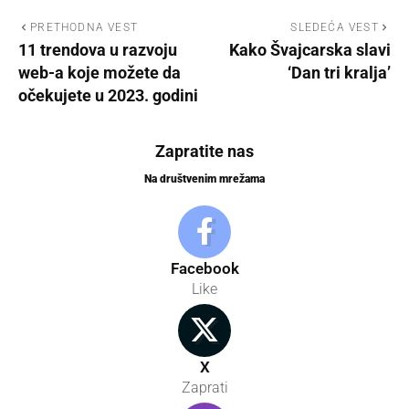
PRETHODNA VEST
SLEDEĆA VEST
11 trendova u razvoju
Kako Švajcarska slavi
web-a koje možete da
‘Dan tri kralja’
očekujete u 2023. godini
Zapratite nas
Na društvenim mrežama
Facebook
Like
X
Zaprati