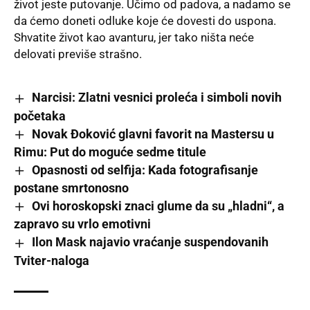
život jeste putovanje. Učimo od padova, a nadamo se
da ćemo doneti odluke koje će dovesti do uspona.
Shvatite život kao avanturu, jer tako ništa neće
delovati previše strašno.
Narcisi: Zlatni vesnici proleća i simboli novih
početaka
Novak Đoković glavni favorit na Mastersu u
Rimu: Put do moguće sedme titule
Opasnosti od selfija: Kada fotografisanje
postane smrtonosno
Ovi horoskopski znaci glume da su „hladni“, a
zapravo su vrlo emotivni
Ilon Mask najavio vraćanje suspendovanih
Tviter-naloga