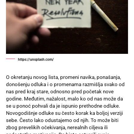
https://unsplash.com/
O okretanju novog lista, promeni navika, ponašanja,
donošenju odluka i o promenama razmišlja svako od
nas pred kraj stare, odnosno pred početak nove
godine. Međutim, nažalost, malo ko od nas može da
se u ponoć pohvali da je ispunio prethodne odluke.
Novogodišnje odluke su često korak ka boljoj verziji
sebe. Često lako odustajemo od njih. To može biti
zbog prevelikih očekivanja, nerealnih ciljeva ili