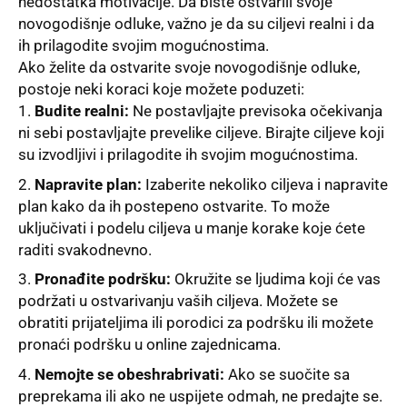
nedostatka motivacije. Da biste ostvarili svoje
novogodišnje odluke, važno je da su ciljevi realni i da
ih prilagodite svojim mogućnostima.
Ako želite da ostvarite svoje novogodišnje odluke,
postoje neki koraci koje možete poduzeti:
Budite realni:
Ne postavljajte previsoka očekivanja
ni sebi postavljajte prevelike ciljeve. Birajte ciljeve koji
su izvodljivi i prilagodite ih svojim mogućnostima.
Napravite plan:
Izaberite nekoliko ciljeva i napravite
plan kako da ih postepeno ostvarite. To može
uključivati i podelu ciljeva u manje korake koje ćete
raditi svakodnevno.
Pronađite podršku:
Okružite se ljudima koji će vas
podržati u ostvarivanju vaših ciljeva. Možete se
obratiti prijateljima ili porodici za podršku ili možete
pronaći podršku u online zajednicama.
Nemojte se obeshrabrivati:
Ako se suočite sa
preprekama ili ako ne uspijete odmah, ne predajte se.