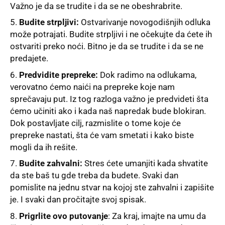
Važno je da se trudite i da se ne obeshrabrite.
Budite strpljivi:
Ostvarivanje novogodišnjih odluka
može potrajati. Budite strpljivi i ne očekujte da ćete ih
ostvariti preko noći. Bitno je da se trudite i da se ne
predajete.
Predvidite prepreke:
Dok radimo na odlukama,
verovatno ćemo naići na prepreke koje nam
sprečavaju put. Iz tog razloga važno je predvideti šta
ćemo učiniti ako i kada naš napredak bude blokiran.
Dok postavljate cilj, razmislite o tome koje će
prepreke nastati, šta će vam smetati i kako biste
mogli da ih rešite.
Budite zahvalni:
Stres ćete umanjiti kada shvatite
da ste baš tu gde treba da budete. Svaki dan
pomislite na jednu stvar na kojoj ste zahvalni i zapišite
je. I svaki dan pročitajte svoj spisak.
Prigrlite ovo putovanje
:
Za kraj, imajte na umu da