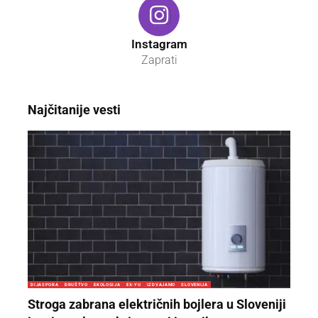
Instagram
Zaprati
Najčitanije vesti
DIJASPORA
DRUŠTVO
EKOLOGIJA
EX-YU
IZDVAJAMO
SLOVENIJA
Stroga zabrana električnih bojlera u Sloveniji