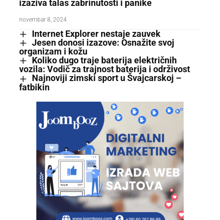
izaziva talas zabrinutosti i panike
novembar 8, 2024
Internet Explorer nestaje zauvek
Jesen donosi izazove: Osnažite svoj
organizam i kožu
Koliko dugo traje baterija električnih
vozila: Vodič za trajnost baterija i održivost
Najnoviji zimski sport u Švajcarskoj –
fatbikin