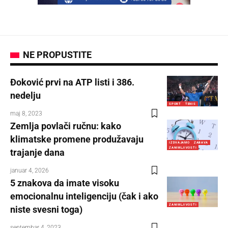
NE PROPUSTITE
Đoković prvi na ATP listi i 386.
nedelju
SPORT
TENIS
maj 8, 2023
Zemlja povlači ručnu: kako
klimatske promene produžavaju
IZDVAJAMO
ZABAVA
ZANIMLJIVOSTI
trajanje dana
januar 4, 2026
5 znakova da imate visoku
emocionalnu inteligenciju (čak i ako
ZANIMLJIVOSTI
niste svesni toga)
septembar 4, 2023