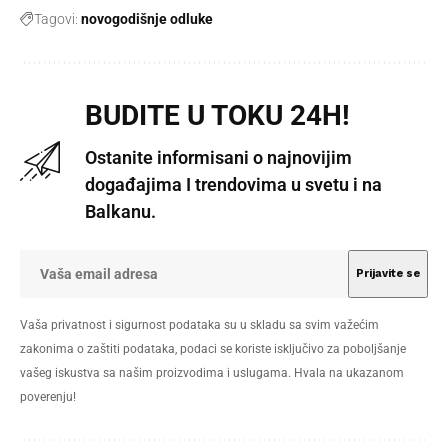
Tagovi:
novogodišnje odluke
BUDITE U TOKU 24H!
Ostanite informisani o najnovijim
događajima I trendovima u svetu i na
Balkanu.
Vaša privatnost i sigurnost podataka su u skladu sa svim važećim
zakonima o zaštiti podataka, podaci se koriste isključivo za poboljšanje
vašeg iskustva sa našim proizvodima i uslugama. Hvala na ukazanom
poverenju!