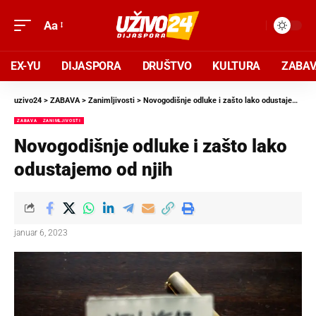
Aa
EX-YU
DIJASPORA
DRUŠTVO
KULTURA
ZABA
uzivo24
>
ZABAVA
>
Zanimljivosti
>
Novogodišnje odluke i zašto lako odustajemo od njih
ZABAVA
ZANIMLJIVOSTI
Novogodišnje odluke i zašto lako
odustajemo od njih
januar 6, 2023