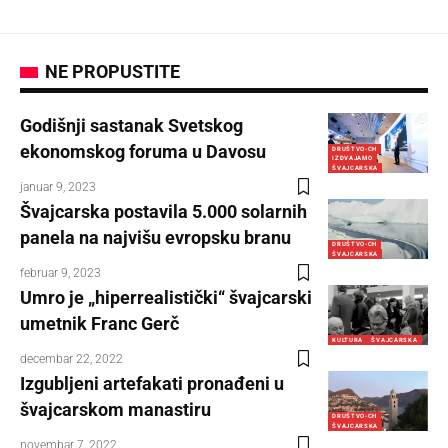
NE PROPUSTITE
Godišnji sastanak Svetskog
ekonomskog foruma u Davosu
DRUŠTVO-CH
IZDVAJAMO
ŠVAJCARSKA
januar 9, 2023
Švajcarska postavila 5.000 solarnih
panela na najvišu evropsku branu
DRUŠTVO-CH
ŠVAJCARSKA
februar 9, 2023
Umro je „hiperrealistički“ švajcarski
umetnik Franc Gerč
KULTURA
ŠVAJCARSKA
decembar 22, 2022
Izgubljeni artefakati pronađeni u
švajcarskom manastiru
DRUŠTVO-CH
ŠVAJCARSKA
novembar 7, 2022