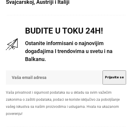
Švajcarskoj, Austriji i Italiji
BUDITE U TOKU 24H!
Ostanite informisani o najnovijim
događajima I trendovima u svetu i na
Balkanu.
Vaša privatnost i sigurnost podataka su u skladu sa svim važećim
zakonima o zaštiti podataka, podaci se koriste isključivo za poboljšanje
vašeg iskustva sa našim proizvodima i uslugama. Hvala na ukazanom
poverenju!