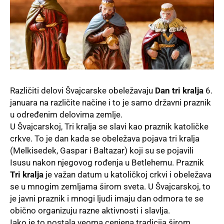
Različiti delovi Švajcarske obeležavaju
Dan tri kralja
6.
januara na različite načine i to je samo državni praznik
u određenim delovima zemlje.
U
Švajcarskoj,
Tri kralja se slavi kao praznik katoličke
crkve. To je dan kada se obeležava pojava tri kralja
(Melkisedek, Gaspar i Baltazar) koji su se pojavili
Isusu nakon njegovog rođenja u Betlehemu. Praznik
Tri kralja
je važan datum u katoličkoj crkvi i obeležava
se u mnogim zemljama širom sveta. U Švajcarskoj, to
je javni praznik i mnogi ljudi imaju dan odmora te se
obično organizuju razne aktivnosti i slavlja.
Iako je to postala veoma cenjena tradicija širom