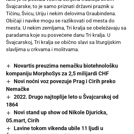
Švajcarske, to je samo priznati državni praznik u
Tičinu, Švicu, Uriju i nekim delovima Graubindena.
Običaji i navike mogu se razlikovati od mesta do
mesta. U nekim zemljama, Tri kralja se obeležavaju sa
paradama koje su posvećene danu Tri kralja. U
Švajcarskoj, Tri kralja se obično slavi sa liturgijskim
slavljima u crkvama i molitvama.
Novartis preuzima nemačku biotehnološku
kompaniju MorphoSys za 2,5 milijardi CHF
Novi noćni voz povezuje Prag i Cirih preko
Nemačke
2022. Drugo najtoplije leto u Švajcarskoj od
1864
Novi stand up show od Nikole Djuricka,
05.mart, Cirih
Lavine tokom vikenda ubile 11 ljudi u