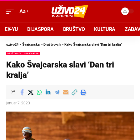
Aa
EX-YU
DIJASPORA
DRUŠTVO
KULTURA
ZABA
uzivo24
>
Švajcarska
>
Društvo-ch
>
Kako Švajcarska slavi ‘Dan tri kralja’
DRUŠTVO-CH
ŠVAJCARSKA
Kako Švajcarska slavi ‘Dan tri
kralja’
januar 7, 2023