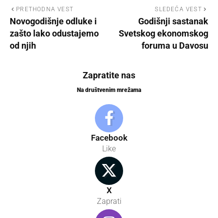
PRETHODNA VEST
SLEDEĆA VEST
Novogodišnje odluke i
Godišnji sastanak
zašto lako odustajemo
Svetskog ekonomskog
od njih
foruma u Davosu
Zapratite nas
Na društvenim mrežama
Facebook
Like
X
Zaprati