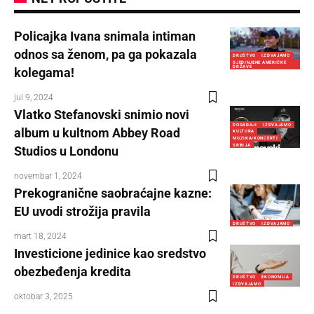
Policajka Ivana snimala intiman
odnos sa ženom, pa ga pokazala
DRUŠTVO
IZDVAJAMO
SJEDINJENE AMERIČKE
DRŽAVE
kolegama!
jul 9, 2024
Vlatko Stefanovski snimio novi
DOGAĐAJI
IZDVAJAMO
album u kultnom Abbey Road
KULTURA
MUZIKA/KONCERTI
SRBIJA
Studios u Londonu
novembar 1, 2024
Prekogranične saobraćajne kazne:
EU uvodi strožija pravila
DRUŠTVO
IZDVAJAMO
mart 18, 2024
Investicione jedinice kao sredstvo
obezbeđenja kredita
DRUŠTVO
EKONOMIJA
IZDVAJAMO
oktobar 3, 2025