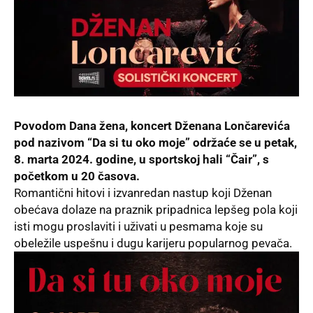
Povodom Dana žena, koncert Dženana Lončarevića
pod nazivom “Da si tu oko moje” održaće se u petak,
8. marta 2024. godine, u sportskoj hali “Čair”, s
početkom u 20 časova.
Romantični hitovi i izvanredan nastup koji Dženan
obećava dolaze na praznik pripadnica lepšeg pola koji
isti mogu proslaviti i uživati u pesmama koje su
obeležile uspešnu i dugu karijeru popularnog pevača.