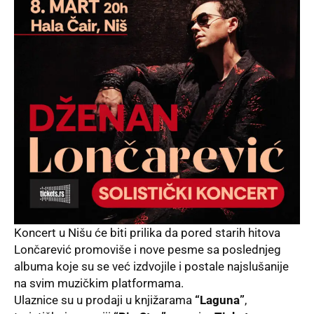
Koncert u Nišu će biti prilika da pored starih hitova
Lončarević promoviše i nove pesme sa poslednjeg
albuma koje su se već izdvojile i postale najslušanije
na svim muzičkim platformama.
Ulaznice su u prodaji u knjižarama
“Laguna”
,