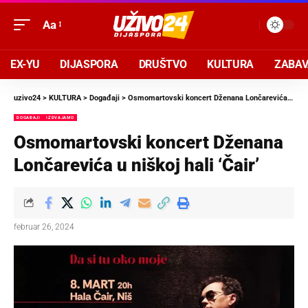
Aa
EX-YU
DIJASPORA
DRUŠTVO
KULTURA
ZABA
uzivo24
>
KULTURA
>
Događaji
>
Osmomartovski koncert Dženana Lončarevića u niškoj hali ‘Čair’
DOGAĐAJI
IZDVAJAMO
Osmomartovski koncert Dženana
Lončarevića u niškoj hali ‘Čair’
februar 26, 2024