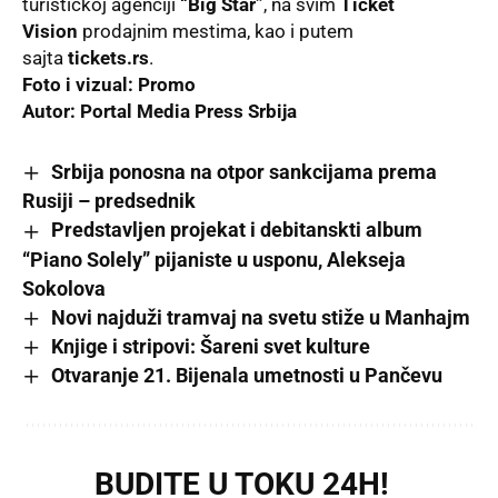
turističkoj agenciji
“Big Star”
, na svim
Ticket
Vision
prodajnim mestima, kao i putem
sajta
t
ickets.rs
.
Foto i vizual: Promo
Autor:
P
ortal Media Press Srbija
Srbija ponosna na otpor sankcijama prema
Rusiji – predsednik
Predstavljen projekat i debitanskti album
“Piano Solely” pijaniste u usponu, Alekseja
Sokolova
Novi najduži tramvaj na svetu stiže u Manhajm
Knjige i stripovi: Šareni svet kulture
Otvaranje 21. Bijenala umetnosti u Pančevu
BUDITE U TOKU 24H!