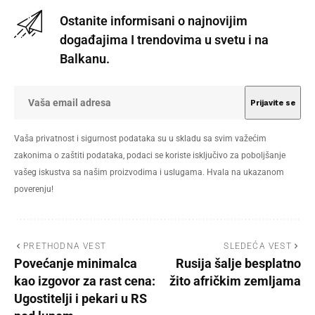
Ostanite informisani o najnovijim
događajima I trendovima u svetu i na
Balkanu.
Vaša privatnost i sigurnost podataka su u skladu sa svim važećim
zakonima o zaštiti podataka, podaci se koriste isključivo za poboljšanje
vašeg iskustva sa našim proizvodima i uslugama. Hvala na ukazanom
poverenju!
PRETHODNA VEST
SLEDEĆA VEST
Povećanje minimalca
Rusija šalje besplatno
kao izgovor za rast cena:
žito afričkim zemljama
Ugostitelji i pekari u RS