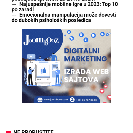
Najuspešnije mobilne igre u 2023: Top 10
po zaradi
Emocionalna manipulacija može dovesti
do dubokih psiholoških posledica
NE PROPUSTITE