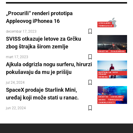
„Procurili“ renderi prototipa
Appleovog iPhonea 16
IZDVAJAMO
TEHNOLOGIJA
decembar 17, 2023
SVISS otkazuje letove za Grčku
zbog štrajka širom zemlje
DRUŠTVO
ŠVAJCARSKA
mart 17, 2023
Ajkula odgrizla nogu surferu, hirurzi
pokušavaju da mu je prišiju
AUSTRALIJA I NOVI
ZELAND
HRONIKA
jul 24, 2024
SpaceX prodaje Starlink Mini,
uređaj koji može stati u ranac.
DRUŠTVO
IZDVAJAMO
NAUKA
TEHNOLOGIJA
ZANIMLJIVOSTI
jun 22, 2024