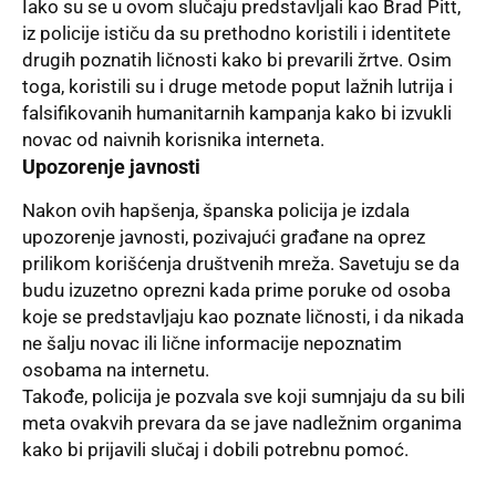
Iako su se u ovom slučaju predstavljali kao Brad Pitt,
iz policije ističu da su prethodno koristili i identitete
drugih poznatih ličnosti kako bi prevarili žrtve. Osim
toga, koristili su i druge metode poput lažnih lutrija i
falsifikovanih humanitarnih kampanja kako bi izvukli
novac od naivnih korisnika interneta.
Upozorenje javnosti
Nakon ovih hapšenja, španska policija je izdala
upozorenje javnosti, pozivajući građane na oprez
prilikom korišćenja društvenih mreža. Savetuju se da
budu izuzetno oprezni kada prime poruke od osoba
koje se predstavljaju kao poznate ličnosti, i da nikada
ne šalju novac ili lične informacije nepoznatim
osobama na internetu.
Takođe, policija je pozvala sve koji sumnjaju da su bili
meta ovakvih prevara da se jave nadležnim organima
kako bi prijavili slučaj i dobili potrebnu pomoć.