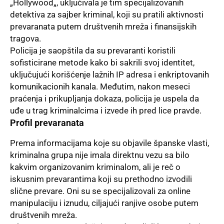
„
Hollywood
„, uključivala je tim specijalizovanih
detektiva za
sajber kriminal
, koji su pratili aktivnosti
prevaranata putem društvenih mreža i finansijskih
tragova.
Policija je saopštila da su prevaranti koristili
sofisticirane metode kako bi sakrili svoj identitet,
uključujući korišćenje lažnih IP adresa i enkriptovanih
komunikacionih kanala. Međutim, nakon meseci
praćenja i prikupljanja dokaza, policija je uspela da
uđe u trag kriminalcima i izvede ih pred lice pravde.
Profil prevaranata
Prema informacijama koje su objavile španske vlasti,
kriminalna grupa nije imala direktnu vezu sa bilo
kakvim organizovanim kriminalom, ali je reč o
iskusnim prevarantima koji su prethodno izvodili
slične prevare. Oni su se specijalizovali za online
manipulaciju i iznudu, ciljajući ranjive osobe putem
društvenih mreža.