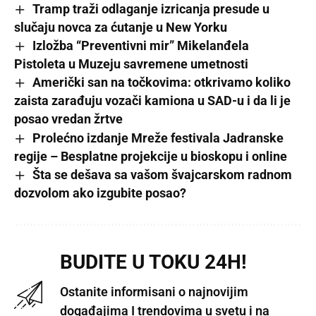
Tramp traži odlaganje izricanja presude u
slučaju novca za ćutanje u New Yorku
Izložba “Preventivni mir” Mikelanđela
Pistoleta u Muzeju savremene umetnosti
Američki san na točkovima: otkrivamo koliko
zaista zarađuju vozači kamiona u SAD-u i da li je
posao vredan žrtve
Prolećno izdanje Mreže festivala Jadranske
regije – Besplatne projekcije u bioskopu i online
Šta se dešava sa vašom švajcarskom radnom
dozvolom ako izgubite posao?
BUDITE U TOKU 24H!
Ostanite informisani o najnovijim
događajima I trendovima u svetu i na