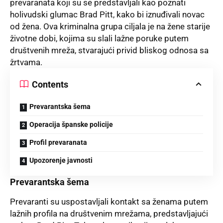
prevaranata koji su se predstavljali kao poznati
holivudski glumac Brad Pitt, kako bi iznuđivali novac
od žena. Ova kriminalna grupa ciljala je na žene starije
životne dobi, kojima su slali lažne poruke putem
društvenih mreža, stvarajući privid bliskog odnosa sa
žrtvama.
Contents
Prevarantska šema
Operacija španske policije
Profil prevaranata
Upozorenje javnosti
Prevarantska šema
Prevaranti
su uspostavljali kontakt sa ženama putem
lažnih profila na društvenim mrežama, predstavljajući