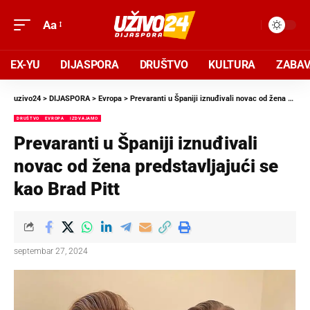
Aa
EX-YU
DIJASPORA
DRUŠTVO
KULTURA
ZABA
uzivo24
>
DIJASPORA
>
Evropa
>
Prevaranti u Španiji iznuđivali novac od žena predstavljajući se kao Brad Pitt
DRUŠTVO
EVROPA
IZDVAJAMO
Prevaranti u Španiji iznuđivali
novac od žena predstavljajući se
kao Brad Pitt
septembar 27, 2024