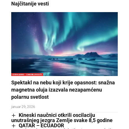
Najčitanije vesti
IZDVAJAMO
ZANIMLJIVOSTI
Spektakl na nebu koji krije opasnost: snažna
magnetna oluja izazvala nezapamćenu
polarnu svetlost
januar 29, 2026
Kineski naučnici otkrili oscilaciju
unutrašnjeg jezgra Zemlje svake 8,5 godine
QATAR – ECUADOR