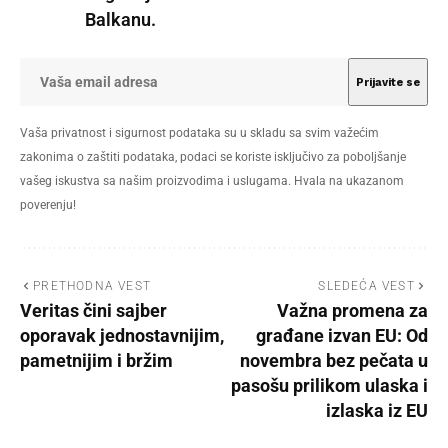
Balkanu.
Vaša privatnost i sigurnost podataka su u skladu sa svim važećim
zakonima o zaštiti podataka, podaci se koriste isključivo za poboljšanje
vašeg iskustva sa našim proizvodima i uslugama. Hvala na ukazanom
poverenju!
PRETHODNA VEST
SLEDEĆA VEST
Veritas čini sajber
Važna promena za
oporavak jednostavnijim,
građane izvan EU: Od
pametnijim i bržim
novembra bez pečata u
pasošu prilikom ulaska i
izlaska iz EU