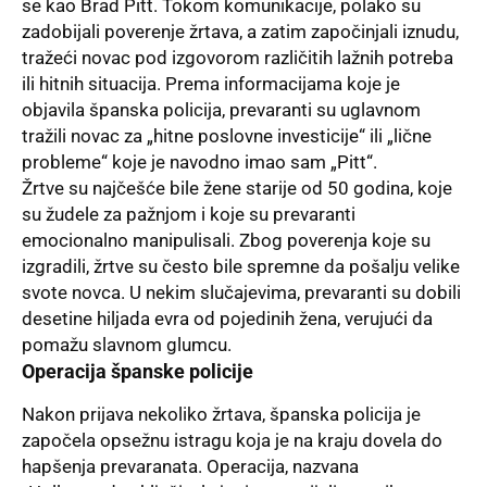
se kao Brad Pitt. Tokom komunikacije, polako su
zadobijali poverenje žrtava, a zatim započinjali iznudu,
tražeći novac pod izgovorom različitih lažnih potreba
ili hitnih situacija. Prema informacijama koje je
objavila španska policija, prevaranti su uglavnom
tražili novac za „hitne poslovne investicije“ ili „lične
probleme“ koje je navodno imao sam „Pitt“.
Žrtve su najčešće bile žene starije od 50 godina, koje
su žudele za pažnjom i koje su prevaranti
emocionalno manipulisali. Zbog poverenja koje su
izgradili, žrtve su često bile spremne da pošalju velike
svote novca. U nekim slučajevima, prevaranti su dobili
desetine hiljada evra od pojedinih žena, verujući da
pomažu slavnom glumcu.
Operacija španske policije
Nakon prijava nekoliko žrtava, španska
policija
je
započela opsežnu istragu koja je na kraju dovela do
hapšenja prevaranata. Operacija, nazvana