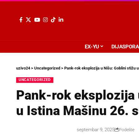
EX-YU
DIJASPORA
uzivo24
>
Uncategorized
>
Pank-rok eksplozija u Nišu: Goblini stižu 
UNCATEGORIZED
Pank-rok eksplozija 
u Istina Mašinu 26.
septembar 9, 2025
Podelite