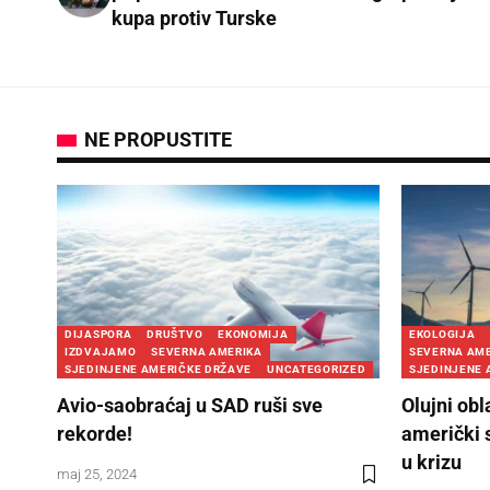
kupa protiv Turske
NE PROPUSTITE
DIJASPORA
DRUŠTVO
EKONOMIJA
EKOLOGIJA
IZDVAJAMO
SEVERNA AMERIKA
SEVERNA AM
SJEDINJENE AMERIČKE DRŽAVE
UNCATEGORIZED
SJEDINJENE 
Avio-saobraćaj u SAD ruši sve
Olujni obl
rekorde!
američki 
u krizu
maj 25, 2024