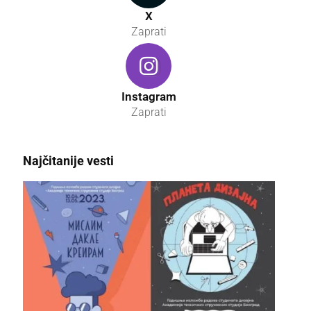
X
Zaprati
Instagram
Zaprati
Najčitanije vesti