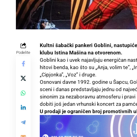
Kultni šabački pankeri Goblini, nastupić
klubu Istina Mašina na otvorenom.
Podelite
Goblini kao i uvek najavljuju energičan nas
hitovi benda, kao što su „Anja, volim te”, „
„Cipjonka”, „Voz” i druge.
Osnovani davne 1992. godine u Šapcu, Gobl
sceni i danas predstavljaju jednu od najveć
sinonim za nezaboravnu atmosferu i pravi 
dobiti još jedan vrhunski koncert za pamće
U prodaji je ograničen broj promotivnih u