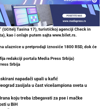
(Učitelj Tasina 17), turističkoj agenciji Check in
a), kao i onlajn putem sajta
www.bilet.rs
.
a ulaznice u pretprodaji iznosiće 1800 RSD, dok će
ija redakciji portala
Media Press Srbija
)
ress Srbija
skirani napadači upali u kafić
 Beograd zasijala u čast vicešampiona sveta u
Hrana koju treba izbegavati za pse i mačke
sti u BiH