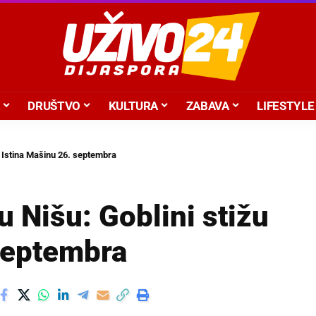
DRUŠTVO
KULTURA
ZABAVA
LIFESTYLE
u Istina Mašinu 26. septembra
u Nišu: Goblini stižu
 septembra