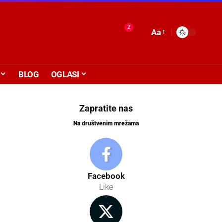
2
Aa
BLOG
OGLASI
Zapratite nas
Na društvenim mrežama
Facebook
Like