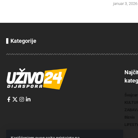
januar 3, 2026
Kategorije
Najči
kateg
Švajcar
KULTU
ZABAV
Biznis
LIFEST