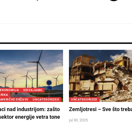
EKONOMIJA
IZDVAJAMO
ERIKA
AMERIČKE DRŽAVE
UNCATEGORIZED
UNCATEGORIZED
aci nad industrijom: zašto
Zemljotresi – Sve što treb
sektor energije vetra tone
jul 30, 2025