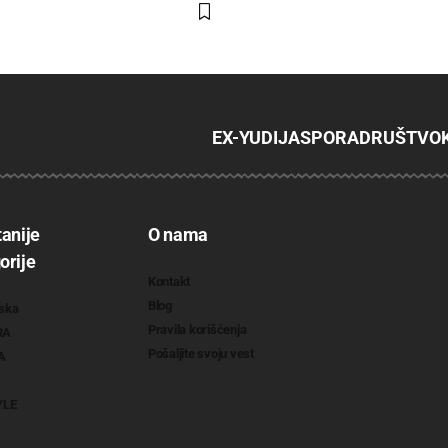
EX-YU
DIJASPORA
DRUŠTVO
tanije
O nama
orije
Kontakt
Blog
ska
Pravila korišćenja
RA
Pošaljite svoju vest
A
YLE