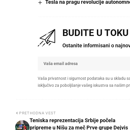
Tesla na pragu revolucije autonomn
BUDITE U TOKU
Ostanite informisani o najno
Vaša privatnost i sigurnost podataka su u skladu s
isključivo za poboljšanje vašeg iskustva sa našim
PRETHODNA VEST
Teniska reprezentacija Srbije počela
pripreme u Nišu za meč Prve grupe Dejvis