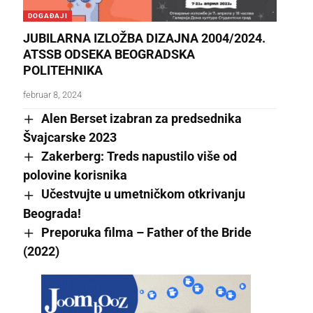
DOGAĐAJI
JUBILARNA IZLOŽBA DIZAJNA 2004/2024.
ATSSB ODSEKA BEOGRADSKA
POLITEHNIKA
februar 8, 2024
Alen Berset izabran za predsednika
Švajcarske 2023
Zakerberg: Treds napustilo više od
polovine korisnika
Učestvujte u umetničkom otkrivanju
Beograda!
Preporuka filma – Father of the Bride
(2022)