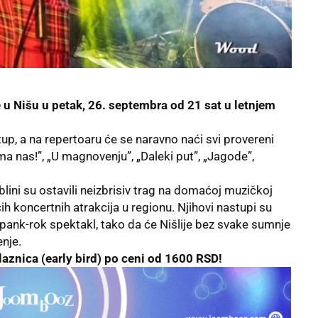
e u Nišu u petak, 26. septembra od 21 sat u letnjem
tup, a na repertoaru će se naravno naći svi provereni
Ima nas!”, „U magnovenju”, „Daleki put”, „Jagode”,
ini su ostavili neizbrisiv trag na domaćoj muzičkoj
ih koncertnih atrakcija u regionu. Njihovi nastupi su
pank-rok spektakl, tako da će Nišlije bez svake sumnje
nje.
laznica (early bird) po ceni od 1600 RSD!