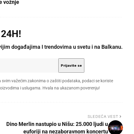
e vožnje
 24H!
vijim događajima I trendovima u svetu i na Balkanu.
a svim važećim zakonima o zaštiti podataka, podaci se koriste
 proizvodima i uslugama. Hvala na ukazanom poverenju!
SLEDEĆA VEST
Dino Merlin nastupio u Nišu: 25.000 ljudi u
euforiji na nezaboravnom koncertu