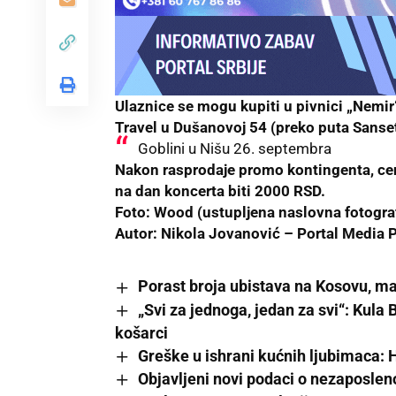
Ulaznice se mogu kupiti u pivnici „Nemir“ 
Travel u Dušanovoj 54 (preko puta Sanset
Goblini u Nišu 26. septembra
Nakon rasprodaje promo kontingenta, cen
na dan koncerta biti 2000 RSD.
Foto: Wood
(ustupljena naslovna fotograf
Autor: Nikola Jovanović –
Portal
Media P
Porast broja ubistava na Kosovu, ma
„Svi za jednoga, jedan za svi“: Kula
košarci
Greške u ishrani kućnih ljubimaca: 
Objavljeni novi podaci o nezaposleno