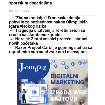
sportskim događajima
avgust 15, 2024
‘Zlatna medalja’: Francuska dobija
pohvale za bezbednost nakon Olimpijskih
igara visokog rizika
Tragedija u Litvaniji: Teretni avion se
srušio na stambenu zgradu
Narcisi: Zlatni vesnici proleća i simboli
novih početaka
Razer Project Carol je gejming stolica sa
ugrađenim surround zvukom i osećajima