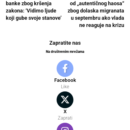
banke zbog kršenja
od „autentičnog haosa“
zakona: ‘Vidimo ljude
zbog dolaska migranata
koji gube svoje stanove’
u septembru ako vlada
ne reaguje na krizu
Zapratite nas
Na društvenim mrežama
Facebook
Like
X
Zaprati