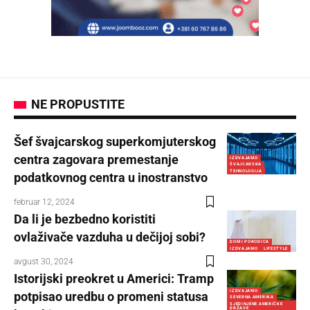
NE PROPUSTITE
Šef švajcarskog superkomjuterskog
centra zagovara premestanje
IZDVAJAMO
ŠVAJCARSKA
TEHNOLOGIJA
podatkovnog centra u inostranstvo
februar 12, 2024
Da li je bezbedno koristiti
ovlaživače vazduha u dečijoj sobi?
DOM I PORODICA
IZDVAJAMO
LIFESTYLE
avgust 30, 2024
Istorijski preokret u Americi: Tramp
IZDVAJAMO
potpisao uredbu o promeni statusa
SEVERNA AMERIKA
SJEDINJENE AMERIČKE
DRŽAVE