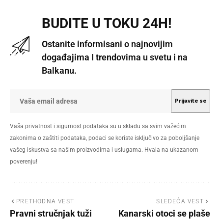
BUDITE U TOKU 24H!
Ostanite informisani o najnovijim
događajima I trendovima u svetu i na
Balkanu.
Vaša privatnost i sigurnost podataka su u skladu sa svim važećim
zakonima o zaštiti podataka, podaci se koriste isključivo za poboljšanje
vašeg iskustva sa našim proizvodima i uslugama. Hvala na ukazanom
poverenju!
PRETHODNA VEST
SLEDEĆA VEST
Pravni stručnjak tuži
Kanarski otoci se plaše