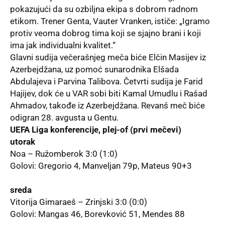
pokazujući da su ozbiljna ekipa s dobrom radnom
etikom. Trener Genta, Vauter Vranken, ističe: „Igramo
protiv veoma dobrog tima koji se sjajno brani i koji
ima jak individualni kvalitet.“
Glavni sudija večerašnjeg meča biće Elčin Masijev iz
Azerbejdžana, uz pomoć sunarodnika Elšada
Abdulajeva i Parvina Talibova. Četvrti sudija je Farid
Hajijev, dok će u VAR sobi biti Kamal Umudlu i Rašad
Ahmadov, takođe iz Azerbejdžana. Revanš meč biće
odigran 28. avgusta u Gentu.
UEFA Liga konferencije, plej-of (prvi mečevi)
utorak
Noa – Ružomberok 3:0 (1:0)
Golovi: Gregorio 4, Manveljan 79p, Mateus 90+3
sreda
Vitorija Gimaraeš – Zrinjski 3:0 (0:0)
Golovi: Mangas 46, Borevković 51, Mendes 88