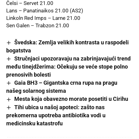
Čelsi – Servet 21.00
Lans – Panatinaikos 21.00 (AS2)
Linkoln Red Imps – Larne 21.00
Sen Galen – Trabzon 21.00
Švedska: Zemlja velikih kontrasta u raspodeli
bogatstva
Stručnjaci upozoravaju na zabrinjavajući trend
među tinejdžerima: Očekuju se veće stope polno
prenosivih bolesti
Gaia BH3 – Gigantska crna rupa na pragu
našeg solarnog sistema
Mesta koja obavezno morate posetiti u Cirihu
Tihi ubica u našoj apoteci: zašto nas
prekomerna upotreba antibiotika vodi u
medicinsku katastrofu