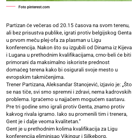
Foto pinterest.com
Partizan će večeras od 20.15 časova na svom terenu,
ali bez prisustva publike, igrati protiv belgijskog Genta
u prvom meču plej-ofa za plasman u
Ligu
konferencija
. Nakon što su izgubili od Dinama iz Kijeva
i Lugana u prethodnim kvalifikacijama, crno-beli će biti
primorani da maksimalno iskoriste prednost
domaćeg terena kako bi osigurali svoje mesto u
evropskim takmičenjima.
Trener Partizana, Aleksandar Stanojević, izjavio je: „Što
se nas tiče, svi smo spremni i zdravi, nema kadrovskih
problema. Igraćemo u najjačem mogućem sastavu.
Pre tri godine smo igrali protiv Genta, znamo protiv
kakvog rivala igramo. Iako su promenili tim i trenera,
Gent je i dalje veoma kvalitetan.“
Gent je u prethodnim kolima kvalifikacija za Ligu
konferencija eliminisao Vikingur i Silkeborg,