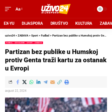
Aa
EX-YU
DIJASPORA
DRUŠTVO
KULTURA
ZABA
uzivo24
>
ZABAVA
>
Sport
>
Fudbal
>
Partizan bez publike u Humskoj protiv Genta traži kartu za ostanak u Evropi
FUDBAL
IZDVAJAMO
SPORT
ZABAVA
Partizan bez publike u Humskoj
protiv Genta traži kartu za ostanak
u Evropi
avgust 22, 2024