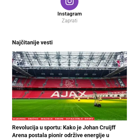
Instagram
Zaprati
Najčitanije vesti
DIJASPORA
DRUŠTVO
EKOLOGIJA
EVROPA
OSTALE ZEMLJE - EVROPA
Revolucija u sportu: Kako je Johan Cruijff
Arena postala pionir održive energije u