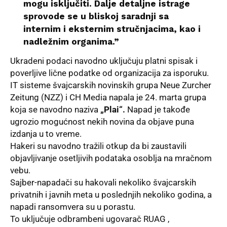
mogu isključiti. Dalje detaljne istrage
sprovode se u bliskoj saradnji sa
internim i eksternim stručnjacima, kao i
nadležnim organima.”
Ukradeni podaci navodno uključuju platni spisak i
poverljive lične podatke od organizacija za isporuku.
IT sisteme švajcarskih novinskih grupa Neue Zurcher
Zeitung (NZZ) i CH Media napala je 24. marta grupa
koja se navodno naziva
„Plai“.
Napad je takođe
ugrozio mogućnost nekih novina da objave puna
izdanja u to vreme.
Hakeri su navodno tražili otkup da bi zaustavili
objavljivanje osetljivih podataka osoblja na mračnom
vebu.
Sajber-napadači
su hakovali nekoliko švajcarskih
privatnih i javnih meta u poslednjih nekoliko godina, a
napadi ransomvera su u porastu.
To uključuje odbrambeni ugovarač RUAG ,