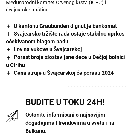
Međunarodni komitet Crvenog krsta (ICRC) i
švajcarske opštine .
U kantonu Graubunden dignut je bankomat
Švajcarsko tržište rada ostaje stabilno uprkos
očekivanom blagom padu
Lov na vukove u Švajcarskoj
Porast broja zlostavljane dece u Dečjoj bolnici
u Cirihu
Cena struje u Švajcarskoj će porasti 2024
BUDITE U TOKU 24H!
Ostanite informisani o najnovijim
događajima I trendovima u svetu i na
Balkanu.