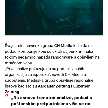
Švajcarska novinska grupa
CH Media
kaže da su
podaci kompanije koje su ukrali sajber kriminalci
tokom nedavnog napada
ransomvare-
a objavljeni na
mračnom vebu.
„Prve analize pokazuju da su podaci iz naših
organizacija za isporuku“, navodi CH Media u
saopštenju
. Medijska grupa objavljuje regionalne
listove kao što su
Aargauer Zeitung
i
Luzerner
Zeitung
.
„Na osnovu trenutne analize, podaci o
poštanskim pretplatnicima više se ne