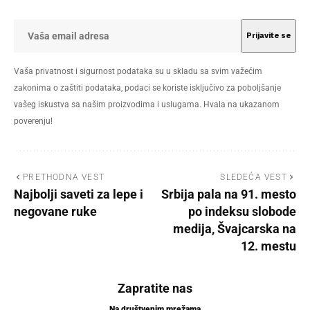
Vaša privatnost i sigurnost podataka su u skladu sa svim važećim
zakonima o zaštiti podataka, podaci se koriste isključivo za poboljšanje
vašeg iskustva sa našim proizvodima i uslugama. Hvala na ukazanom
poverenju!
PRETHODNA VEST
SLEDEĆA VEST
Najbolji saveti za lepe i
Srbija pala na 91. mesto
negovane ruke
po indeksu slobode
medija, Švajcarska na
12. mestu
Zapratite nas
Na društvenim mrežama