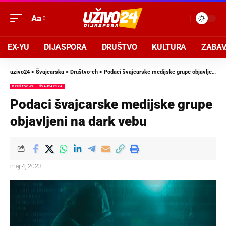
Aa
EX-YU
DIJASPORA
DRUŠTVO
KULTURA
ZABA
uzivo24
>
Švajcarska
>
Društvo-ch
>
Podaci švajcarske medijske grupe objavljeni na dark vebu
DRUŠTVO-CH
ŠVAJCARSKA
Podaci švajcarske medijske grupe
objavljeni na dark vebu
maj 4, 2023