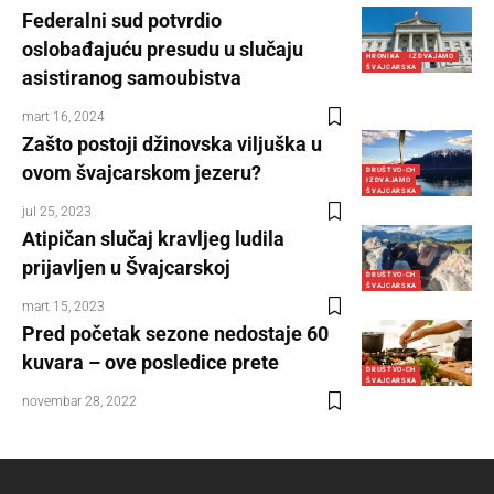
Federalni sud potvrdio
oslobađajuću presudu u slučaju
HRONIKA
IZDVAJAMO
ŠVAJCARSKA
asistiranog samoubistva
mart 16, 2024
Zašto postoji džinovska viljuška u
ovom švajcarskom jezeru?
DRUŠTVO-CH
IZDVAJAMO
ŠVAJCARSKA
jul 25, 2023
Atipičan slučaj kravljeg ludila
prijavljen u Švajcarskoj
DRUŠTVO-CH
ŠVAJCARSKA
mart 15, 2023
Pred početak sezone nedostaje 60
kuvara – ove posledice prete
DRUŠTVO-CH
ŠVAJCARSKA
novembar 28, 2022