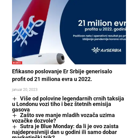
BIZNIS
Efikasno poslovanje Er Srbije generisalo
profit od 21 miliona evra u 2022.
januar 20, 2023
Više od polovine legendarnih crnih taksija
u Londonu vozi tiho i bez štetnih emisija
gasova
Zašto sve manje mladih vozača uzima
vozačke dozvole?
Sutra je Blue Monday: da li je ovo zaista
najdepresivniji dan u godini ili samo dobar
marketinški trik?