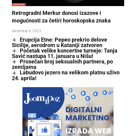
HOROSKOP
Retrogradni Merkur donosi izazove i
mogućnosti za četiri horoskopska znaka
decembar 6, 2023
Erupcija Etne: Pepeo prekrio delove
Sicilije, aerodrom u Kataniji zatvoren
Početak velike koncertne turneje: Tanja
Savić nastupa 11. januara u Nišu!
Prosečan broj seksualnih partnera, po
zemljama
Labudovo jezero na velikom platnu uživo
24. aprila!