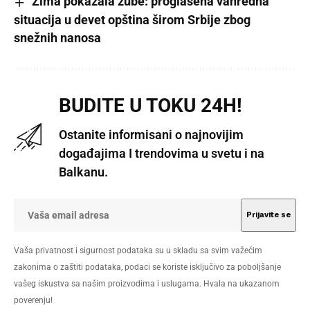
Zima pokazala zube: proglašena vanredna
situacija u devet opština širom Srbije zbog
snežnih nanosa
BUDITE U TOKU 24H!
Ostanite informisani o najnovijim
događajima I trendovima u svetu i na
Balkanu.
Vaša privatnost i sigurnost podataka su u skladu sa svim važećim
zakonima o zaštiti podataka, podaci se koriste isključivo za poboljšanje
vašeg iskustva sa našim proizvodima i uslugama. Hvala na ukazanom
poverenju!