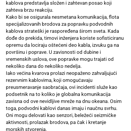
kablova predstavlja složen i zahtevan posao koji
zahteva brzu reakciju.
Kako bi se osigurala nesmetana komunikacija, flota
specijalizovanih brodova za popravku podvodnih
kablova strateški je raspoređena širom sveta. Kada
dođe do prekida, timovi inženjera koriste sofisticiranu
opremu da lociraju oštećeni deo kabla, izvuku ga na
površinu i poprave. U zavisnosti od dubine i
vremenskih uslova, ove popravke mogu trajati od
nekoliko dana do nekoliko nedelja.
Iako većina kvarova prolazi neopaženo zahvaljujući
rezervnim kablovima, koji omogućavaju
preusmeravanje saobraćaja, ovi incidenti služe kao
podsetnik na to koliko je globalna komunikacija
zavisna od ove nevidljive mreže na dnu okeana. Osim
toga, podvodni kablovi danas imaju i naučnu svrhu.
Oni mogu delovati kao senzori, beležeći seizmičke
aktivnosti, prolazak brodova, pa čak i kretanje
morskih stvorenja.