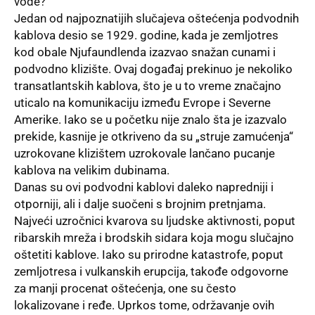
vode?
Jedan od najpoznatijih slučajeva oštećenja podvodnih
kablova desio se 1929. godine, kada je zemljotres
kod obale Njufaundlenda izazvao snažan cunami i
podvodno klizište. Ovaj događaj prekinuo je nekoliko
transatlantskih kablova, što je u to vreme značajno
uticalo na komunikaciju između Evrope i Severne
Amerike. Iako se u početku nije znalo šta je izazvalo
prekide, kasnije je otkriveno da su „struje zamućenja“
uzrokovane klizištem uzrokovale lančano pucanje
kablova na velikim dubinama.
Danas su ovi podvodni kablovi daleko napredniji i
otporniji, ali i dalje suočeni s brojnim pretnjama.
Najveći uzročnici kvarova su ljudske aktivnosti, poput
ribarskih mreža i brodskih sidara koja mogu slučajno
oštetiti kablove. Iako su prirodne katastrofe, poput
zemljotresa i vulkanskih erupcija, takođe odgovorne
za manji procenat oštećenja, one su često
lokalizovane i ređe. Uprkos tome, održavanje ovih