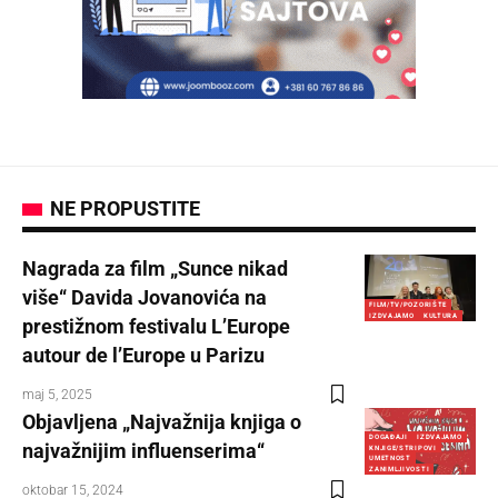
NE PROPUSTITE
Nagrada za film „Sunce nikad
više“ Davida Jovanovića na
FILM/TV/POZORIŠTE
IZDVAJAMO
KULTURA
prestižnom festivalu L’Europe
autour de l’Europe u Parizu
maj 5, 2025
Objavljena „Najvažnija knjiga o
DOGAĐAJI
IZDVAJAMO
najvažnijim influenserima“
KNJIGE/STRIPOVI
UMETNOST
ZANIMLJIVOSTI
oktobar 15, 2024