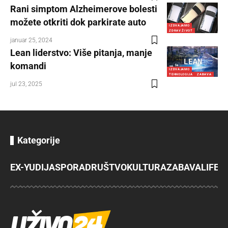
Rani simptom Alzheimerove bolesti
možete otkriti dok parkirate auto
IZDVAJAMO
ZDRAV ŽIVOT
januar 25, 2024
Lean liderstvo: Više pitanja, manje
komandi
IZDVAJAMO
TEHNOLOGIJA
ZABAVA
jul 23, 2025
Kategorije
EX-YU
DIJASPORA
DRUŠTVO
KULTURA
ZABAVA
LIFES