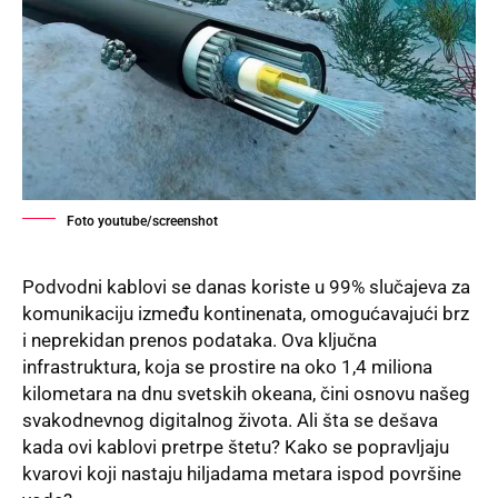
Foto youtube/screenshot
Podvodni kablovi se danas koriste u 99% slučajeva za
komunikaciju između kontinenata, omogućavajući brz
i neprekidan prenos podataka. Ova ključna
infrastruktura, koja se prostire na oko 1,4 miliona
kilometara na dnu svetskih okeana, čini osnovu našeg
svakodnevnog digitalnog života. Ali šta se dešava
kada ovi kablovi pretrpe štetu? Kako se popravljaju
kvarovi koji nastaju hiljadama metara ispod površine