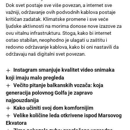
Dok svet postaje sve više povezan, a internet sve
važniji, održavanje ovih podvodnih kablova postaje
kritičan zadatak. Klimatske promene i sve veće
ljudske aktivnosti na morima donose nove izazove za
ovu vitalnu infrastrukturu. Stoga, kako bi internet
ostao stabilan, neophodno je ulagati u zaštitu i
redovno održavanje kablova, kako bi oni nastavili da
održavaju naš digitalni svet povezan.
Instagram smanjuje kvalitet video snimaka
koji imaju malo pregleda
Večito pitanje balkanskih vozača: koja
generacija polovnog Golfa je zapravo
najpouzdanija
Kako učiniti svoj dom komfornijim
Velike količine leda otkrivene ispod Marsovog
Ekvatora