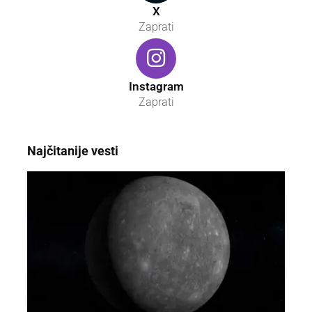
X
Zaprati
Instagram
Zaprati
Najčitanije vesti