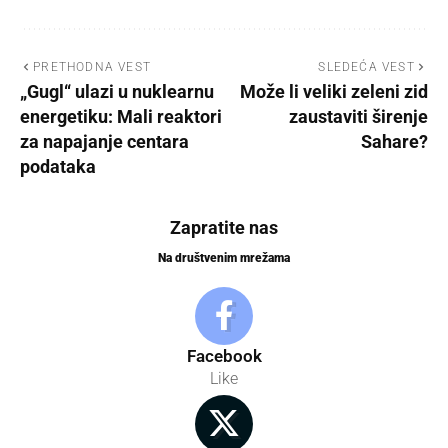
PRETHODNA VEST
SLEDEĆA VEST
„Gugl“ ulazi u nuklearnu
Može li veliki zeleni zid
energetiku: Mali reaktori
zaustaviti širenje
za napajanje centara
Sahare?
podataka
Zapratite nas
Na društvenim mrežama
Facebook
Like