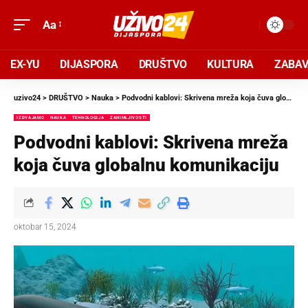
Aa
EX-YU
DIJASPORA
DRUŠTVO
KULTURA
ZABA
uzivo24
>
DRUŠTVO
>
Nauka
>
Podvodni kablovi: Skrivena mreža koja čuva globalnu komunikaciju
IZDVAJAMO
NAUKA
TEHNOLOGIJA
ZANIMLJIVOSTI
Podvodni kablovi: Skrivena mreža
koja čuva globalnu komunikaciju
oktobar 15, 2024