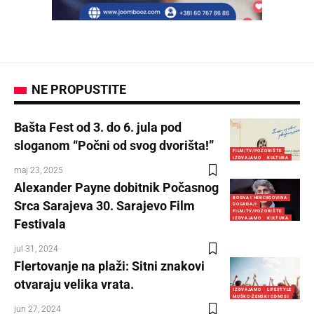
NE PROPUSTITE
Bašta Fest od 3. do 6. jula pod
sloganom “Počni od svog dvorišta!”
FILM/TV/POZORIŠTE
IZDVAJAMO
KULTURA
maj 23, 2025
Alexander Payne dobitnik Počasnog
BOSNA I HERCEGOVINA
Srca Sarajeva 30. Sarajevo Film
DOGAĐAJI
FILM/TV/POZORIŠTE
IZDVAJAMO
KULTURA
Festivala
jul 31, 2024
Flertovanje na plaži: Sitni znakovi
otvaraju velika vrata.
IZDVAJAMO
LIFESTYLE
MUŠKO-ŽENSKI ODNOSI
jun 27, 2024