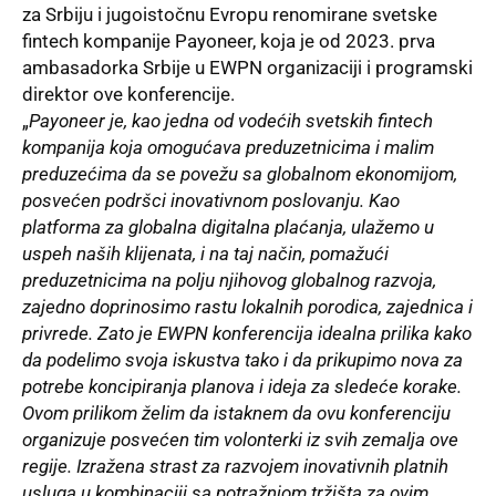
za Srbiju i jugoistočnu Evropu renomirane svetske
fintech kompanije Payoneer, koja je od 2023. prva
ambasadorka Srbije u EWPN organizaciji i programski
direktor ove konferencije.
„
Payoneer je, kao jedna od vodećih svetskih fintech
kompanija koja omogućava preduzetnicima i malim
preduzećima da se povežu sa globalnom ekonomijom,
posvećen podršci inovativnom poslovanju. Kao
platforma za globalna digitalna plaćanja, ulažemo u
uspeh naših klijenata, i na taj način, pomažući
preduzetnicima na polju njihovog globalnog razvoja,
zajedno doprinosimo rastu lokalnih porodica, zajednica i
privrede. Zato je EWPN konferencija idealna prilika kako
da podelimo svoja iskustva tako i da prikupimo nova za
potrebe koncipiranja planova i ideja za sledeće korake.
Ovom prilikom želim da istaknem da ovu konferenciju
organizuje posvećen tim volonterki iz svih zemalja ove
regije. Izražena strast za razvojem inovativnih platnih
usluga u kombinaciji sa potražnjom tržišta za ovim