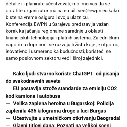
detalje ili planirate učestvovati, molimo vas da se
obratite organizatorima na email:
see@ewpn.eu
kako
biste na vreme osigurali svoju ulaznicu.
Konferencija EWPN u Sarajevu predstavlja važan
korak ka jačanju regionalne saradnje u oblasti
financijskih tehnologija i platnih sistema. Zajedničkim
naporima doprinosi se razvoju tržišta koje je otporno,
inovativno i usmereno ka budućnosti, koristeći ne
samo poslovnom sektoru već i široj zajednici.
Kako ljudi stvarno koriste ChatGPT: od pisanja
do svakodnevnih saveta
EU postavlja strože standarde za emisiju CO2
kod kamiona i autobusa
Velika zaplena heroina u Bugarskoj: Policija
zaplenila 436 kilograma droge u luci Burgas
Učestvujte u umetničkom otkrivanju Beograda!
Glavni titlovi dana: Poznati na velikoj sceni