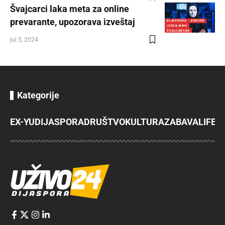
Švajcarci laka meta za online
prevarante, upozorava izveštaj
DIJASPORA
EVROPA
IZDVAJAMO
ŠVAJCARSKA
jul 5, 2024
Kategorije
EX-YU
DIJASPORA
DRUŠTVO
KULTURA
ZABAVA
LIFES