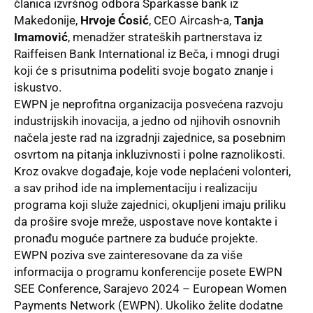
članica izvršnog odbora Sparkasse bank iz
Makedonije,
Hrvoje Ćosić
, CEO Aircash-a,
Tanja
Imamović
, menadžer strateških partnerstava iz
Raiffeisen Bank International iz Beča, i mnogi drugi
koji će s prisutnima podeliti svoje bogato znanje i
iskustvo.
EWPN je neprofitna organizacija posvećena razvoju
industrijskih inovacija, a jedno od njihovih osnovnih
načela jeste rad na izgradnji zajednice, sa posebnim
osvrtom na pitanja inkluzivnosti i polne raznolikosti.
Kroz ovakve događaje, koje vode neplaćeni volonteri,
a sav prihod ide na implementaciju i realizaciju
programa koji služe zajednici, okupljeni imaju priliku
da prošire svoje mreže, uspostave nove kontakte i
pronađu moguće partnere za buduće projekte.
EWPN poziva sve zainteresovane da za više
informacija o programu konferencije posete
EWPN
SEE Conference, Sarajevo 2024 – European Women
Payments Network (EWPN)
. Ukoliko želite dodatne