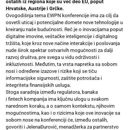
ostalih iz regiona koje su već deo EU, poput
Hrvatske, Austrije i Grčke.
Ovogodišnja tema
EWPN konferencije ima za cilj da
osvetli uticaj i potencijalne domete nove tehnologije u
kreiranju naše budućnosti. Reč je o inovacijama poput
digitalne imovine, veštačke inteligencije i digitalnog
tržišta, koje kroz nove načine interakcije i poslovanja
nude širok spektar ostvarivih mogućnosti za dalji
razvoj društva, pre svega u vidu održivosti i
inkluzivnosti. Međutim, ta vrsta napretka sa sobom
nosi i određene izazove i rizike koji se tiču
informacijske sigurnosti, zaštite potrošača i
integriteta finansijskih usluga.
Stoga saradnja između regulatora, banaka
i
fintech
kompanija ima ključnu ulogu u svakom
narednom koraku, a o samom kontekstu, njihovim
mogućnostima, kao i o rizicima koje ove inovacije sa
sobom nose na konferenciji će, između ostalih,
govoriti i JelenaĐurović, menadžerka za partnerstvo