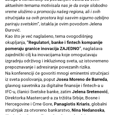
aktuelnim temama motivisala nas je da svoje slobodno
vreme uložimo u promociju našeg regiona, ali i svih
stručnjaka sa ovih prostora koji sasvim sigurno ozbiljno
pariraju svetskim
“, istakla je ovim povodom Jelena
Đurović.
Kao što je već naglašeno, tema ovogodišnjeg
okupljanja,
“Regulatori, banke i fintech kompanije
pomeraju granice inovacija ZAJEDNO”
, naglašava
zajednički cilj ka inovacijama koje omogućavaju
izgradnju održivog i inkluzivnog sveta, uz istovremeno
prepoznavanje i adresiranje povezanih rizika.
Na konferenciji će govoriti mnogi eminentni stručnjaci
iz sveta poslovanja, poput
Josea Moreno de Barreda
,
glavnog savetnika za digitalne finansije i fintech-a u
IFC-u, članici Svetske banke, zatim
Jelena Sretenović
,
Direktorka Mastercard-a za tržišta Srbije, Bosne i
Hercegovine i Crne Gore,
Panagiotis Kriaris
, globalni
stručnjak za otvoreno bankarstvo,
Nina Nedanoska
,