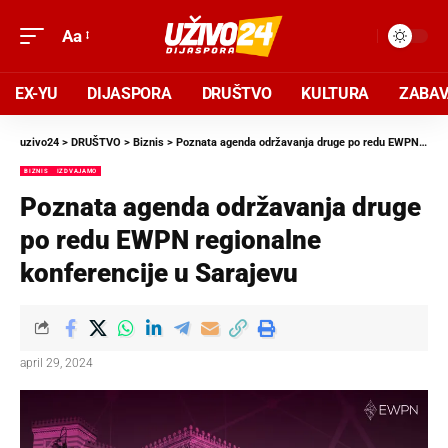
Aa
EX-YU
DIJASPORA
DRUŠTVO
KULTURA
ZABA
uzivo24
>
DRUŠTVO
>
Biznis
>
Poznata agenda održavanja druge po redu EWPN regionalne konferencije u Sarajevu
BIZNIS
IZDVAJAMO
Poznata agenda održavanja druge
po redu EWPN regionalne
konferencije u Sarajevu
april 29, 2024