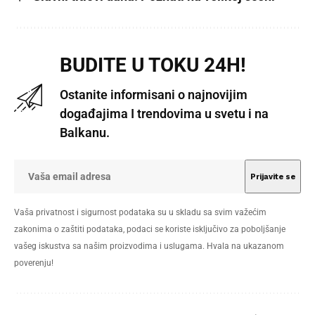
BUDITE U TOKU 24H!
Ostanite informisani o najnovijim
događajima I trendovima u svetu i na
Balkanu.
Vaša privatnost i sigurnost podataka su u skladu sa svim važećim
zakonima o zaštiti podataka, podaci se koriste isključivo za poboljšanje
vašeg iskustva sa našim proizvodima i uslugama. Hvala na ukazanom
poverenju!