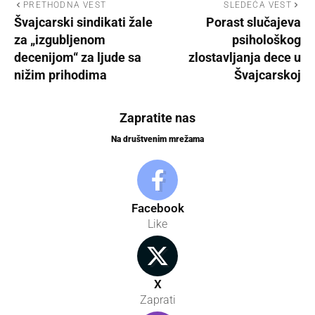
PRETHODNA VEST
SLEDEĆA VEST
Švajcarski sindikati žale
Porast slučajeva
za „izgubljenom
psihološkog
decenijom“ za ljude sa
zlostavljanja dece u
nižim prihodima
Švajcarskoj
Zapratite nas
Na društvenim mrežama
Facebook
Like
X
Zaprati