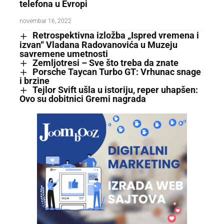
telefona u Evropi
novembar 16, 2022
Retrospektivna izložba „Ispred vremena i
izvan“ Vladana Radovanovića u Muzeju
savremene umetnosti
Zemljotresi – Sve što treba da znate
Porsche Taycan Turbo GT: Vrhunac snage
i brzine
Tejlor Svift ušla u istoriju, reper uhapšen:
Ovo su dobitnici Gremi nagrada