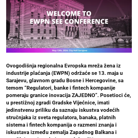
Ovogodišnja regionalna Evropska mreža žena iz
industrije plaćanja (EWPN) održaće se 13. maja u
Sarajevu, glavnom gradu Bosne i Hercegovine, sa
temom “Regulatori, banke i fintech kompanije
pomeraju granice inovacija ZAJEDNO”. Posetioci će,
u prestižnoj zgradi Gradske Vijećnice, imati
jedinstvenu priliku da saznaju iskustva vodećih
stručnjaka iz sveta regulatora, banaka, platnih
sistema i fintech kompanija
o razmeni znanja i
iskustava između zemalja Zapadnog Balkana i