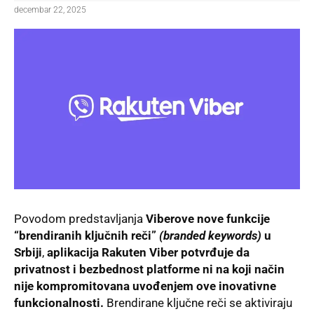
decembar 22, 2025
Povodom predstavljanja
Viberove nove funkcije
“brendiranih ključnih reči”
(branded keywords)
u
Srbiji
,
aplikacija Rakuten Viber potvrđuje da
privatnost i bezbednost platforme ni na koji način
nije kompromitovana uvođenjem ove inovativne
funkcionalnosti.
Brendirane ključne reči se aktiviraju