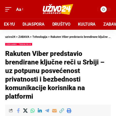
Aa
EX-YU
DIJASPORA
DRUŠTVO
KULTURA
ZABA
uzivo24
>
ZABAVA
>
Tehnologija
>
Rakuten Viber predstavio brendirane ključne reči u Srbiji – uz potpunu posvećenost privatnosti i bezbednosti komunikacije korisnika na platformi
IZDVAJAMO
TEHNOLOGIJA
Rakuten Viber predstavio
brendirane ključne reči u Srbiji –
uz potpunu posvećenost
privatnosti i bezbednosti
komunikacije korisnika na
platformi