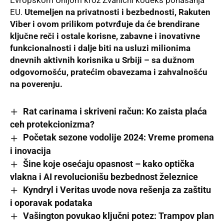
Evropskom Unijom kroz Zvanični kodeks ponašanja
EU.
Utemeljen na privatnosti i bezbednosti, Rakuten
Viber i ovom prilikom potvrđuje da će brendirane
ključne reči i ostale korisne, zabavne i inovativne
funkcionalnosti i dalje biti na usluzi milionima
dnevnih aktivnih korisnika u Srbiji – sa dužnom
odgovornošću, pratećim obavezama i zahvalnošću
na poverenju.
Rat carinama i skriveni račun: Ko zaista plaća
ceh protekcionizma?
Početak sezone vodolije 2024: Vreme promena
i inovacija
Šine koje osećaju opasnost – kako optička
vlakna i AI revolucionišu bezbednost železnice
Kyndryl i Veritas uvode nova rešenja za zaštitu
i oporavak podataka
Vašington povukao ključni potez: Trampov plan