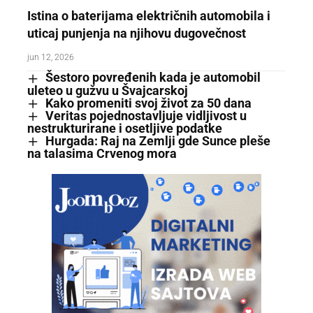
Istina o baterijama električnih automobila i
uticaj punjenja na njihovu dugovečnost
jun 12, 2026
Šestoro povređenih kada je automobil
uleteo u gužvu u Švajcarskoj
Kako promeniti svoj život za 50 dana
Veritas pojednostavljuje vidljivost u
nestrukturirane i osetljive podatke
Hurgada: Raj na Zemlji gde Sunce pleše
na talasima Crvenog mora