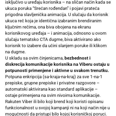
isključivo u uređaju korisnika – na sličan način kada se
ukuca poruka “Srećan rođendan” i pojavi prateća
prigodna slavljenička animacija. U slučaju da korisnik
ukuca reč koja je identična izabranim brendiranim
ključnim rečima, ona biva obojena na ekranu
korisnikovog uređaja – i animacija, odnosno u ovom
slučaju tematsko CTA dugme, biva aktivirano ako
korisnik to izabere da učini slanjem poruke ili klikom
na dugme.
U skladu sa ovim činjenicama,
bezbednost i
diskrecija komunikacije korisnika na Viberu ostaju u
potpunosti primenjene i aktivne u svakom trenutku.
Potpuna enkripcija (sa-kraja-na-kraj) za sve 1-na-1
prepiske, grupne prepiske i privatne razgovore –
automatski aktivirana kao standard aplikacije –
ostaje primenjena na svim nivoima komunikacije.
Rakuten Viber ili bilo koji brend koji koristi opisanu
funkcionalnost u svojoj kampanji ni na koji način nije u
mogućnosti da pristupi bilo kojoj korisničkoj poruci.