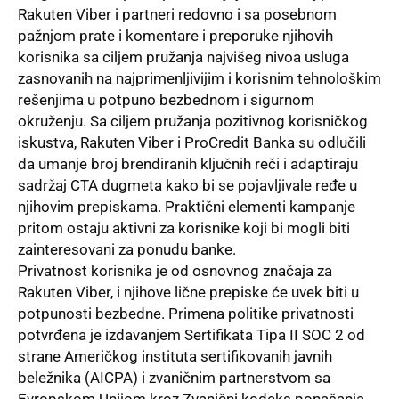
Rakuten Viber i partneri redovno i sa posebnom
pažnjom prate i komentare i preporuke njihovih
korisnika sa ciljem pružanja najvišeg nivoa usluga
zasnovanih na najprimenljivijim i korisnim tehnološkim
rešenjima u potpuno bezbednom i sigurnom
okruženju. Sa ciljem pružanja pozitivnog korisničkog
iskustva, Rakuten Viber i ProCredit Banka su odlučili
da umanje broj brendiranih ključnih reči i adaptiraju
sadržaj CTA dugmeta kako bi se pojavljivale ređe u
njihovim prepiskama. Praktični elementi kampanje
pritom ostaju aktivni za korisnike koji bi mogli biti
zainteresovani za ponudu banke.
Privatnost korisnika je od osnovnog značaja za
Rakuten Viber, i njihove lične prepiske će uvek biti u
potpunosti bezbedne. Primena politike privatnosti
potvrđena je izdavanjem Sertifikata Tipa II SOC 2 od
strane Američkog instituta sertifikovanih javnih
beležnika (AICPA) i zvaničnim partnerstvom sa