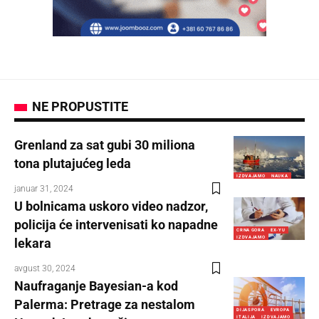
NE PROPUSTITE
Grenland za sat gubi 30 miliona
tona plutajućeg leda
IZDVAJAMO
NAUKA
januar 31, 2024
U bolnicama uskoro video nadzor,
policija će intervenisati ko napadne
CRNA GORA
EX-YU
IZDVAJAMO
lekara
avgust 30, 2024
Naufraganje Bayesian-a kod
Palerma: Pretrage za nestalom
DIJASPORA
EVROPA
ITALIJA
IZDVAJAMO