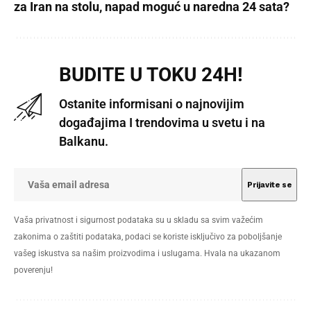
za Iran na stolu, napad moguć u naredna 24 sata?
BUDITE U TOKU 24H!
Ostanite informisani o najnovijim
događajima I trendovima u svetu i na
Balkanu.
Vaša privatnost i sigurnost podataka su u skladu sa svim važećim
zakonima o zaštiti podataka, podaci se koriste isključivo za poboljšanje
vašeg iskustva sa našim proizvodima i uslugama. Hvala na ukazanom
poverenju!