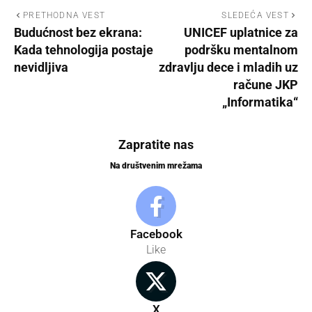
PRETHODNA VEST
SLEDEĆA VEST
Budućnost bez ekrana:
UNICEF uplatnice za
Kada tehnologija postaje
podršku mentalnom
nevidljiva
zdravlju dece i mladih uz
račune JKP
„Informatika“
Zapratite nas
Na društvenim mrežama
Facebook
Like
X