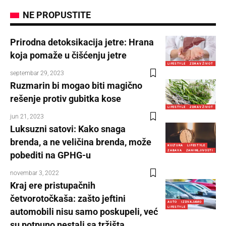
NE PROPUSTITE
Prirodna detoksikacija jetre: Hrana
koja pomaže u čišćenju jetre
LIFESTYLE
ZDRAV ŽIVOT
septembar 29, 2023
Ruzmarin bi mogao biti magično
rešenje protiv gubitka kose
LIFESTYLE
ZDRAV ŽIVOT
jun 21, 2023
Luksuzni satovi: Kako snaga
brenda, a ne veličina brenda, može
KULTURA
LIFESTYLE
ZABAVA
ZANIMLJIVOSTI
pobediti na GPHG-u
novembar 3, 2022
Kraj ere pristupačnih
četvorotočkaša: zašto jeftini
AUTO
IZDVAJAMO
LIFESTYLE
automobili nisu samo poskupeli, već
su potpuno nestali sa tržišta