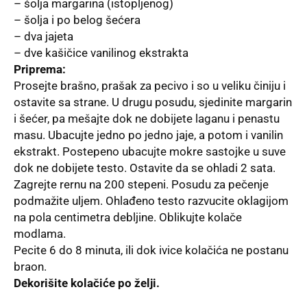
– šolja margarina (istopljenog)
– šolja i po belog šećera
– dva jajeta
– dve kašičice vanilinog ekstrakta
Priprema:
Prosejte brašno, prašak za pecivo i so u veliku činiju i
ostavite sa strane. U drugu posudu, sjedinite margarin
i šećer, pa mešajte dok ne dobijete laganu i penastu
masu. Ubacujte jedno po jedno jaje, a potom i vanilin
ekstrakt. Postepeno ubacujte mokre sastojke u suve
dok ne dobijete testo. Ostavite da se ohladi 2 sata.
Zagrejte rernu na 200 stepeni. Posudu za pečenje
podmažite uljem. Ohlađeno testo razvucite oklagijom
na pola centimetra debljine. Oblikujte kolače
modlama.
Pecite 6 do 8 minuta, ili dok ivice kolačića ne postanu
braon.
Dekorišite kolačiće po želji.