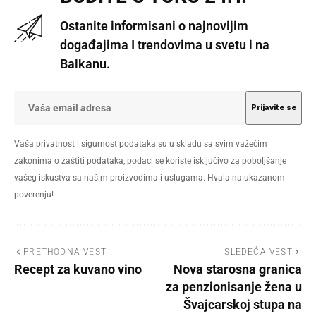
Ostanite informisani o najnovijim
događajima I trendovima u svetu i na
Balkanu.
Vaša privatnost i sigurnost podataka su u skladu sa svim važećim
zakonima o zaštiti podataka, podaci se koriste isključivo za poboljšanje
vašeg iskustva sa našim proizvodima i uslugama. Hvala na ukazanom
poverenju!
PRETHODNA VEST
SLEDEĆA VEST
Recept za kuvano vino
Nova starosna granica
za penzionisanje žena u
Švajcarskoj stupa na