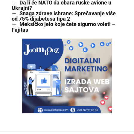
Da li će NATO da obara ruske avione u
Ukrajni?
Snaga zdrave ishrane: Sprečavanje više
od 75% dijabetesa tipa 2
Meksičko jelo koje ćete sigurno voleti –
Fajitas