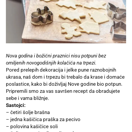
Nova godina i božićni praznici nisu potpuni bez
omiljenih novogodišnjih kolačića na trpezi.
Pored prelepih dekoracija i jelke pune raznobojnih
ukrasa, naš dom i trpezu bi trebalo da krase i domaće
poslastice, kako bi doživljaj Nove godine bio potpun.
Pripremili smo za vas savršen recept da obradujete
sebe i vama bližnje.
Sastojci:
– četiri šolje brašna
– jedna kašičica praška za pecivo
– polovina kašičice soli