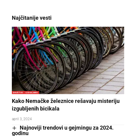
Najčitanije vesti
DRUŠTVO
IZDVAJAMO
Kako Nemačke železnice rešavaju misteriju
izgubljenih bicikala
april 3, 2024
Najnoviji trendovi u gejmingu za 2024.
godinu