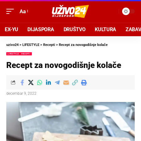
Aa
EX-YU
DIJASPORA
DRUŠTVO
KULTURA
ZABA
uzivo24
>
LIFESTYLE
>
Recepti
>
Recept za novogodišnje kolače
LIFESTYLE
RECEPTI
Recept za novogodišnje kolače
decembar 9, 2022