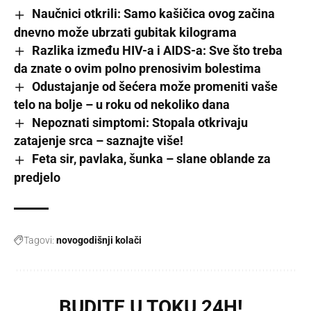
Naučnici otkrili: Samo kašičica ovog začina
dnevno može ubrzati gubitak kilograma
Razlika između HIV-a i AIDS-a: Sve što treba
da znate o ovim polno prenosivim bolestima
Odustajanje od šećera može promeniti vaše
telo na bolje – u roku od nekoliko dana
Nepoznati simptomi: Stopala otkrivaju
zatajenje srca – saznajte više!
Feta sir, pavlaka, šunka – slane oblande za
predjelo
Tagovi:
novogodišnji kolači
BUDITE U TOKU 24H!