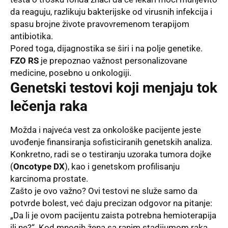
da reaguju, razlikuju bakterijske od virusnih infekcija i
spasu brojne živote pravovremenom terapijom
antibiotika.
Pored toga, dijagnostika se širi i na polje genetike.
FZO RS
je prepoznao važnost personalizovane
medicine, posebno u onkologiji.
Genetski testovi koji menjaju tok
lečenja raka
Možda i najveća vest za onkološke pacijente jeste
uvođenje finansiranja sofisticiranih genetskih analiza.
Konkretno, radi se o testiranju uzoraka tumora dojke
(
Oncotype DX
), kao i genetskom profilisanju
karcinoma prostate.
Zašto je ovo važno? Ovi testovi ne služe samo da
potvrde bolest, već daju precizan odgovor na pitanje:
„Da li je ovom pacijentu zaista potrebna hemioterapija
ili ne?“. Kod mnogih žena sa ranim stadijumom raka