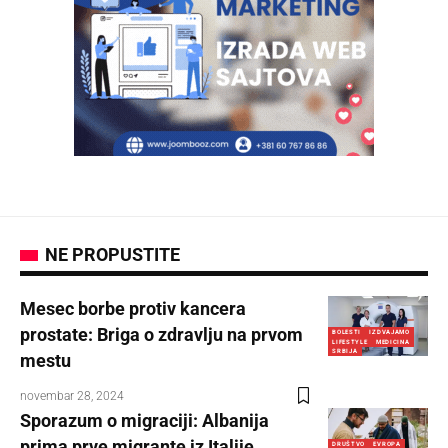
NE PROPUSTITE
Mesec borbe protiv kancera
prostate: Briga o zdravlju na prvom
BOLESTI
IZDVAJAMO
LIFESTYLE
MEDICINA
SRBIJA
mestu
novembar 28, 2024
Sporazum o migraciji: Albanija
prima prve migrante iz Italije
DRUŠTVO
EVROPA