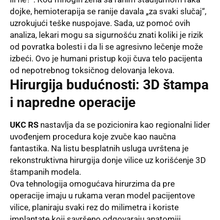
dojke, hemioterapija se ranije davala „za svaki slučaj“,
uzrokujući teške nuspojave. Sada, uz pomoć ovih
analiza, lekari mogu sa sigurnošću znati koliki je rizik
od povratka bolesti i da li se agresivno lečenje može
izbeći. Ovo je humani pristup koji čuva telo pacijenta
od nepotrebnog toksičnog delovanja lekova.
Hirurgija budućnosti: 3D štampa
i napredne operacije
UKC RS
nastavlja da se pozicionira kao regionalni lider
uvođenjem procedura koje zvuče kao naučna
fantastika. Na listu besplatnih usluga uvrštena je
rekonstruktivna hirurgija donje vilice uz korišćenje 3D
štampanih modela.
Ova tehnologija omogućava hirurzima da pre
operacije imaju u rukama veran model pacijentove
vilice, planiraju svaki rez do milimetra i koriste
implantate koji savršeno odgovaraju anatomiji