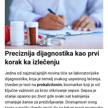
Preciznija dijagnostika kao prvi
korak ka izlečenju
Jedna od najznačajnijih novina tiče se laboratorijske
dijagnostike, koja je temelj svakog uspešnog lečenja.
Uveden je test na
prokalcitonin
, biomarker koji je od
ključne važnosti za brzo otkrivanje sepse. Sepsa je
stanje opasno po život gde svaki sat kašnjenja
smanjuje šanse za preživljavanje. Dostupnost ovog
testa o trošku fonda znači da će lekari moći munjevito