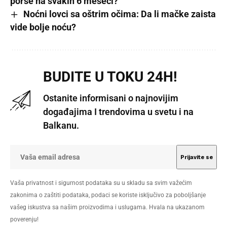
porše na svakih 6 meseci?
Noćni lovci sa oštrim očima: Da li mačke zaista
vide bolje noću?
BUDITE U TOKU 24H!
Ostanite informisani o najnovijim
događajima I trendovima u svetu i na
Balkanu.
Vaša privatnost i sigurnost podataka su u skladu sa svim važećim
zakonima o zaštiti podataka, podaci se koriste isključivo za poboljšanje
vašeg iskustva sa našim proizvodima i uslugama. Hvala na ukazanom
poverenju!