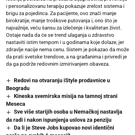
i personalizovanu terapiju pokazuje zrelost sistema i
brigu za pojedinca. Za pacijente, ovo znači manje
birokratije, manje troškove putovanja i, ono što je
najvažnije, veću šansu za izlečenje i kvalitetan život.
Ostaje nada da će se trend ulaganja u zdravstvo
nastaviti istim tempom i u godinama koje dolaze, jer
zdravlje nacije nema cenu. Sistem je pokazao da može
da prati svetske trendove, a na građanima i privredi je
da ga podrže redovnim izmirivanjem obaveza.
Redovi na otvaranju iStyle prodavnice u
Beogradu
Kineska svemirska misija na tamnoj strani
Meseca
Sve više starijih osoba u Nemačkoj nastavlja
da radi i nakon ispunjenja uslova za penziju
Da li je Steve Jobs kupovao novi identični