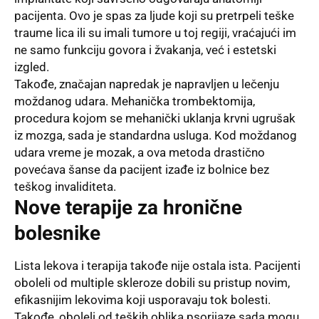
pacijenta. Ovo je spas za ljude koji su pretrpeli teške
traume lica ili su imali tumore u toj regiji, vraćajući im
ne samo funkciju govora i žvakanja, već i estetski
izgled.
Takođe, značajan napredak je napravljen u lečenju
moždanog udara. Mehanička trombektomija,
procedura kojom se mehanički uklanja krvni ugrušak
iz mozga, sada je standardna usluga. Kod moždanog
udara vreme je mozak, a ova metoda drastično
povećava šanse da pacijent izađe iz bolnice bez
teškog invaliditeta.
Nove terapije za hronične
bolesnike
Lista lekova i terapija takođe nije ostala ista. Pacijenti
oboleli od multiple skleroze dobili su pristup novim,
efikasnijim lekovima koji usporavaju tok bolesti.
Takođe, oboleli od teških oblika psorijaze sada mogu