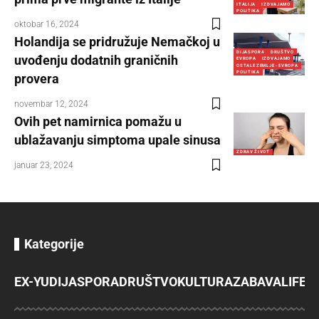
ITALIJA
IZDVAJAMO
POLITIKA
oktobar 16, 2024
Holandija se pridružuje Nemačkoj u
DIJASPORA
DRUŠTVO
uvođenju dodatnih graničnih
EVROPA
IZDVAJAMO
OSTALE ZEMLJE - EVROPA
POLITIKA
provera
novembar 12, 2024
Ovih pet namirnica pomažu u
ublažavanju simptoma upale sinusa
ZDRAV ŽIVOT
januar 23, 2024
Kategorije
EX-YU
DIJASPORA
DRUŠTVO
KULTURA
ZABAVA
LIFES