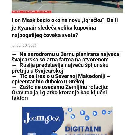
BIZNIS
IZDVAJAMO
PUTOVANJA
Ilon Mask bacio oko na novu „igračku“: Da li
je Ryanair sledeća velika kupovina
najbogatijeg čoveka sveta?
januar 20, 2026
Na aerodromu u Bernu planirana najveća
švajcarska solarna farma na otvorenom
Rusija predstavlja najveću špijunsku
pretnju u Švajcarskoj
Tlo se treslo u Severnoj Makedoniji –
epicentar bio duboko u Grčkoj
Zašto ne osećamo Zemljinu rotaciju:
Gravitacija i glatko kretanje kao ključni
faktori