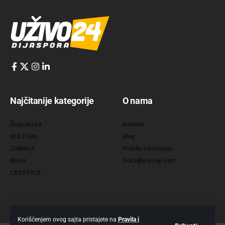
Najčitanije kategorije
O nama
Švajcarska
Kontakt
KULTURA
Blog
ZABAVA
Pravila korišćenja
Biznis
Pošaljite svoju vest
LIFESTYLE
Korišćenjem ovog sajta pristajete na
Pravila i