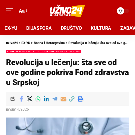
Aa
EX-YU
DIJASPORA
DRUŠTVO
KULTURA
ZABA
uzivo24
>
EX-YU
>
Bosna i Hercegovina
>
Revolucija u lečenju: šta sve od ove godine pokriva Fond zdravstva u Srpskoj
BOSNA I HERCEGOVINA
EX-YU
IZDVAJAMO
LIFESTYLE
MEDICINA
Revolucija u lečenju: šta sve od
ove godine pokriva Fond zdravstva
u Srpskoj
januar 4, 2026