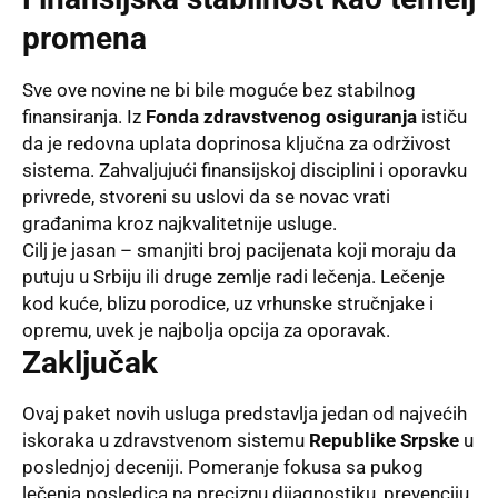
promena
Sve ove novine ne bi bile moguće bez stabilnog
finansiranja. Iz
Fonda zdravstvenog osiguranja
ističu
da je redovna uplata doprinosa ključna za održivost
sistema. Zahvaljujući finansijskoj disciplini i oporavku
privrede, stvoreni su uslovi da se novac vrati
građanima kroz najkvalitetnije usluge.
Cilj je jasan – smanjiti broj pacijenata koji moraju da
putuju u Srbiju ili druge zemlje radi lečenja. Lečenje
kod kuće, blizu porodice, uz vrhunske stručnjake i
opremu, uvek je najbolja opcija za oporavak.
Zaključak
Ovaj paket novih usluga predstavlja jedan od najvećih
iskoraka u zdravstvenom sistemu
Republike Srpske
u
poslednjoj deceniji. Pomeranje fokusa sa pukog
lečenja posledica na preciznu dijagnostiku, prevenciju