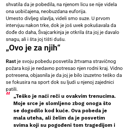
shvatila da je pobedila, na njenom licu se nije videla
ona uobičajena, neobuzdana euforija.
Umesto divljeg slavlja, videli smo suze. U prvom
intervjuu nakon trke, dok je još uvek pokušavala da
dođe do daha, Švajcarkinja je otkrila šta joj je davalo
snagu, ali i šta joj tišti dušu.
„Ovo je za njih“
Rast
je svoju pobedu posvetila žrtvama stravičnog
požara koji je nedavno potresao njen rodni kraj. Vidno
potresena, objasnila je da joj je bilo izuzetno teško da
se fokusira na sport dok su ljudi u njenoj zajednici
patili.
„Teško je naći reči u ovakvim trenucima.
Moje srce je slomljeno zbog onoga što
se dogodilo kod kuće. Ova pobeda je
mala uteha, ali želim da je posvetim
svima koji su pogođeni tom tragedijom i