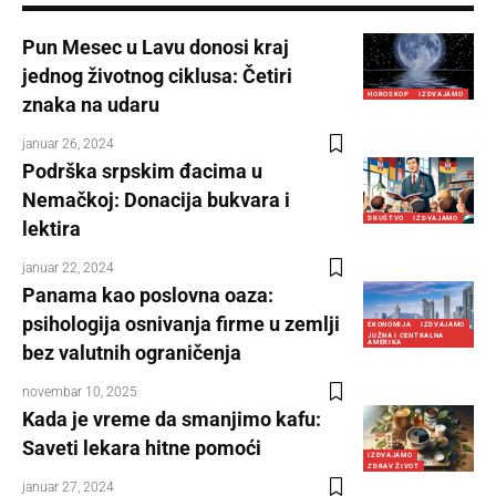
Pun Mesec u Lavu donosi kraj
jednog životnog ciklusa: Četiri
HOROSKOP
IZDVAJAMO
znaka na udaru
januar 26, 2024
Podrška srpskim đacima u
Nemačkoj: Donacija bukvara i
DRUŠTVO
IZDVAJAMO
lektira
januar 22, 2024
Panama kao poslovna oaza:
psihologija osnivanja firme u zemlji
EKONOMIJA
IZDVAJAMO
JUŽNA I CENTRALNA
AMERIKA
bez valutnih ograničenja
novembar 10, 2025
Kada je vreme da smanjimo kafu:
Saveti lekara hitne pomoći
IZDVAJAMO
ZDRAV ŽIVOT
januar 27, 2024