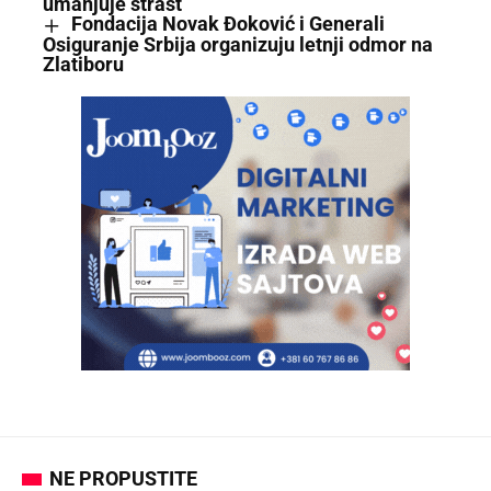
umanjuje strast
Fondacija Novak Đoković i Generali
Osiguranje Srbija organizuju letnji odmor na
Zlatiboru
NE PROPUSTITE