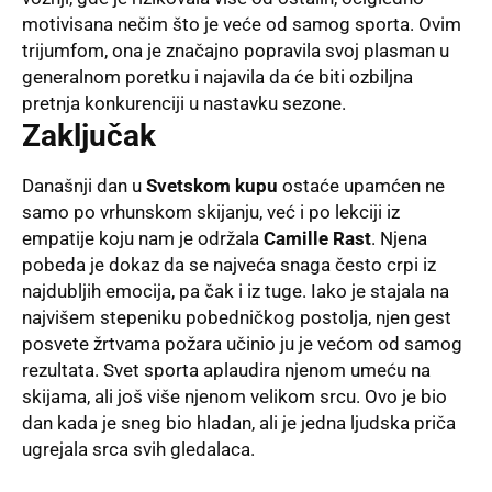
motivisana nečim što je veće od samog sporta. Ovim
trijumfom, ona je značajno popravila svoj plasman u
generalnom poretku i najavila da će biti ozbiljna
pretnja konkurenciji u nastavku sezone.
Zaključak
Današnji dan u
Svetskom kupu
ostaće upamćen ne
samo po vrhunskom skijanju, već i po lekciji iz
empatije koju nam je održala
Camille Rast
. Njena
pobeda je dokaz da se najveća snaga često crpi iz
najdubljih emocija, pa čak i iz tuge. Iako je stajala na
najvišem stepeniku pobedničkog postolja, njen gest
posvete žrtvama požara učinio ju je većom od samog
rezultata. Svet sporta aplaudira njenom umeću na
skijama, ali još više njenom velikom srcu. Ovo je bio
dan kada je sneg bio hladan, ali je jedna ljudska priča
ugrejala srca svih gledalaca.