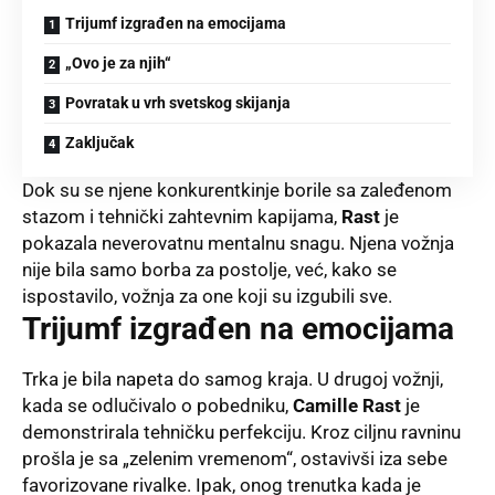
Trijumf izgrađen na emocijama
„Ovo je za njih“
Povratak u vrh svetskog skijanja
Zaključak
Dok su se njene konkurentkinje borile sa zaleđenom
stazom i tehnički zahtevnim kapijama,
Rast
je
pokazala neverovatnu mentalnu snagu. Njena vožnja
nije bila samo borba za postolje, već, kako se
ispostavilo, vožnja za one koji su izgubili sve.
Trijumf izgrađen na emocijama
Trka je bila napeta do samog kraja. U drugoj vožnji,
kada se odlučivalo o pobedniku,
Camille Rast
je
demonstrirala tehničku perfekciju. Kroz ciljnu ravninu
prošla je sa „zelenim vremenom“, ostavivši iza sebe
favorizovane rivalke. Ipak, onog trenutka kada je