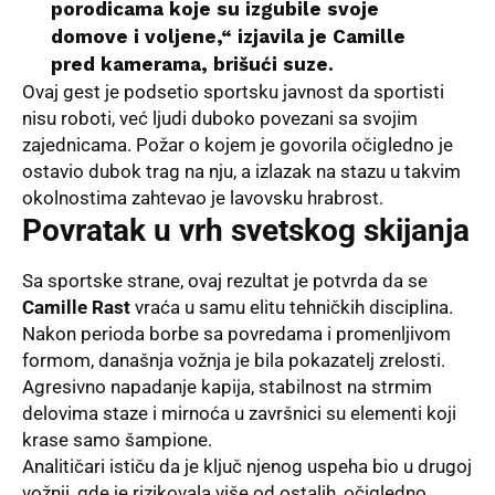
porodicama koje su izgubile svoje
domove i voljene,“ izjavila je
Camille
pred kamerama, brišući suze.
Ovaj gest je podsetio sportsku javnost da sportisti
nisu roboti, već ljudi duboko povezani sa svojim
zajednicama. Požar o kojem je govorila očigledno je
ostavio dubok trag na nju, a izlazak na stazu u takvim
okolnostima zahtevao je lavovsku hrabrost.
Povratak u vrh svetskog skijanja
Sa sportske strane, ovaj rezultat je potvrda da se
Camille Rast
vraća u samu elitu tehničkih disciplina.
Nakon perioda borbe sa povredama i promenljivom
formom, današnja vožnja je bila pokazatelj zrelosti.
Agresivno napadanje kapija, stabilnost na strmim
delovima staze i mirnoća u završnici su elementi koji
krase samo šampione.
Analitičari ističu da je ključ njenog uspeha bio u drugoj
vožnji, gde je rizikovala više od ostalih, očigledno