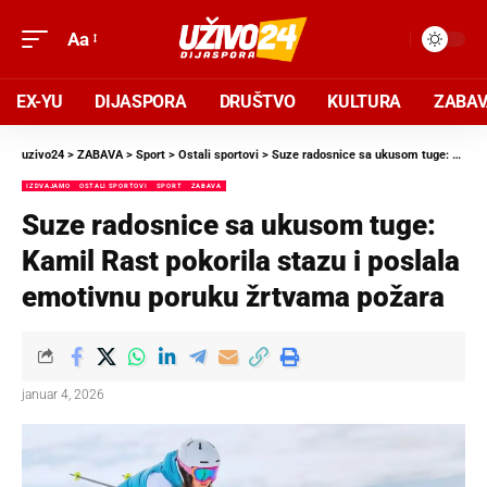
Aa
EX-YU
DIJASPORA
DRUŠTVO
KULTURA
ZABA
uzivo24
>
ZABAVA
>
Sport
>
Ostali sportovi
>
Suze radosnice sa ukusom tuge: Kamil Rast pokorila stazu i poslala emotivnu poruku žrtvama požara
IZDVAJAMO
OSTALI SPORTOVI
SPORT
ZABAVA
Suze radosnice sa ukusom tuge:
Kamil Rast pokorila stazu i poslala
emotivnu poruku žrtvama požara
januar 4, 2026