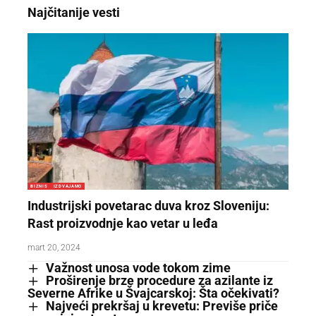
Najčitanije vesti
BIZNIS
IZDVAJAMO
Industrijski povetarac duva kroz Sloveniju:
Rast proizvodnje kao vetar u leđa
mart 20, 2024
Važnost unosa vode tokom zime
Proširenje brze procedure za azilante iz
Severne Afrike u Švajcarskoj: Šta očekivati?
Najveći prekršaj u krevetu: Previše priče