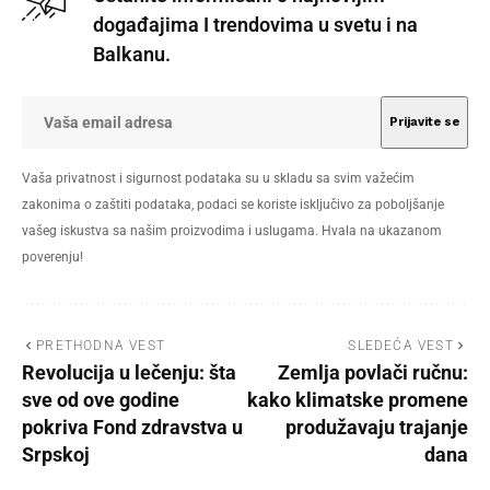
događajima I trendovima u svetu i na
Balkanu.
Vaša privatnost i sigurnost podataka su u skladu sa svim važećim
zakonima o zaštiti podataka, podaci se koriste isključivo za poboljšanje
vašeg iskustva sa našim proizvodima i uslugama. Hvala na ukazanom
poverenju!
PRETHODNA VEST
SLEDEĆA VEST
Revolucija u lečenju: šta
Zemlja povlači ručnu:
sve od ove godine
kako klimatske promene
pokriva Fond zdravstva u
produžavaju trajanje
Srpskoj
dana