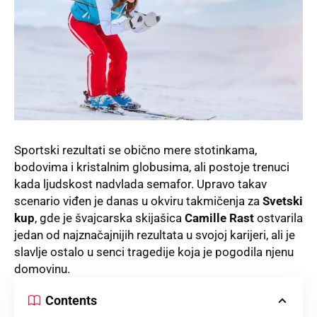
Sportski rezultati se obično mere stotinkama,
bodovima i kristalnim globusima, ali postoje trenuci
kada ljudskost nadvlada semafor. Upravo takav
scenario viđen je danas u okviru takmičenja za
Svetski
kup
, gde je švajcarska skijašica
Camille Rast
ostvarila
jedan od najznačajnijih rezultata u svojoj karijeri, ali je
slavlje ostalo u senci tragedije koja je pogodila njenu
domovinu.
Contents