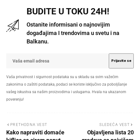
BUDITE U TOKU 24H!
Ostanite informisani o najnovijim
događajima I trendovima u svetu i na
Balkanu.
Vaša privatnost i sigurnost podataka su u skladu sa svim važećim
zakonima o zaštiti podataka, podaci se koriste isključivo za poboljšanje
vašeg iskustva sa našim proizvodima i uslugama. Hvala na ukazanom
poverenju!
PRETHODNA VEST
SLEDEĆA VEST
Kako napraviti domaće
Objavljena lista 20