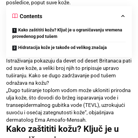
posledice, poput suve kože.
Contents
Kako zaštititi kožu? Ključ je u ograničavanju vremena
provedenog pod tušem
Hidratacija kože je takođe od velikog značaja
Istraživanja pokazuju da devet od deset Britanaca pati
od suve kože, a veliki broj njih to pripisuje upravo
tuširanju. Kako se dugo zadržavanje pod tušem
odražava na kožu?
„Dugo tuširanje toplom vodom može ukloniti prirodna
ulja kože, što dovodi do bržeg isparavanja vode i
transepidermalnog gubitka vode (TEVL), uzrokujući
suvoću i osećaj zategnutosti kože“, objašnjava
dermatolog Ema Amoafo-Mensah.
Kako zaštititi kožu? Ključ je u