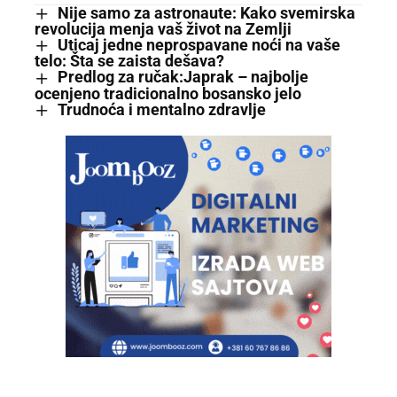
Nije samo za astronaute: Kako svemirska
revolucija menja vaš život na Zemlji
Uticaj jedne neprospavane noći na vaše
telo: Šta se zaista dešava?
Predlog za ručak:Japrak – najbolje
ocenjeno tradicionalno bosansko jelo
Trudnoća i mentalno zdravlje