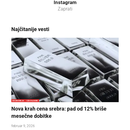
Instagram
Zaprati
Najčitanije vesti
EKONOMIJA
IZDVAJAMO
Nova krah cena srebra: pad od 12% briše
mesečne dobitke
februar 9, 2026