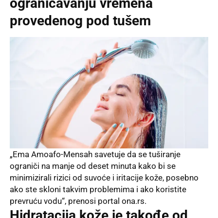
ograničavanju vremena
provedenog pod tušem
„Ema Amoafo-Mensah savetuje da se tuširanje
ograniči na manje od deset minuta kako bi se
minimizirali rizici od suvoće i iritacije kože, posebno
ako ste skloni takvim problemima i ako koristite
prevruću vodu“, prenosi portal ona.rs.
Hidratacija kože je takođe od