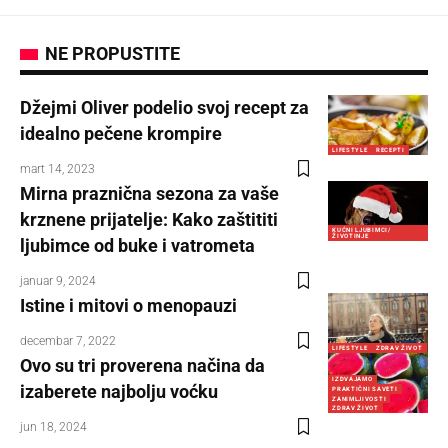
NE PROPUSTITE
Džejmi Oliver podelio svoj recept za
idealno pečene krompire
LIFESTYLE
RECEPTI
mart 14, 2023
Mirna praznična sezona za vaše
krznene prijatelje: Kako zaštititi
KUĆNI LJUBIMCI/
ŽIVOTINJE
ljubimce od buke i vatrometa
januar 9, 2024
Istine i mitovi o menopauzi
decembar 7, 2022
LIFESTYLE
ZDRAV ŽIVOT
Ovo su tri proverena načina da
IZDVAJAMO
izaberete najbolju voćku
PRAKTIČNI SAVETI
ZANIMLJIVOSTI
ZDRAV ŽIVOT
jun 18, 2024