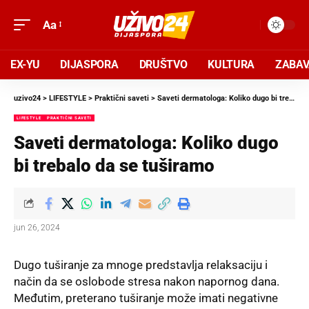
Aa
EX-YU
DIJASPORA
DRUŠTVO
KULTURA
ZABA
uzivo24
>
LIFESTYLE
>
Praktični saveti
>
Saveti dermatologa: Koliko dugo bi trebalo da se tuširamo
LIFESTYLE
PRAKTIČNI SAVETI
Saveti dermatologa: Koliko dugo
bi trebalo da se tuširamo
jun 26, 2024
Dugo tuširanje za mnoge predstavlja relaksaciju i
način da se oslobode stresa nakon napornog dana.
Međutim, preterano tuširanje može imati negativne