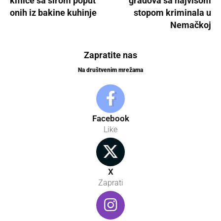
kiflice sa sirom poput
gradova sa najvišom
onih iz bakine kuhinje
stopom kriminala u
Nemačkoj
Zapratite nas
Na društvenim mrežama
Facebook
Like
X
Zaprati