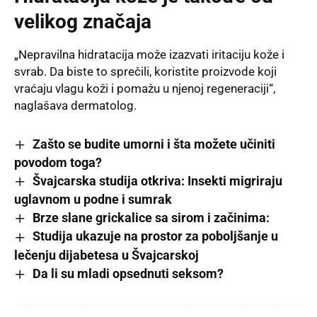
velikog značaja
„Nepravilna hidratacija može izazvati iritaciju kože i
svrab. Da biste to sprečili, koristite proizvode koji
vraćaju vlagu koži i pomažu u njenoj regeneraciji“,
naglašava dermatolog.
Zašto se budite umorni i šta možete učiniti
povodom toga?
Švajcarska studija otkriva: Insekti migriraju
uglavnom u podne i sumrak
Brze slane grickalice sa sirom i začinima:
Studija ukazuje na prostor za poboljšanje u
lečenju dijabetesa u Švajcarskoj
Da li su mladi opsednuti seksom?