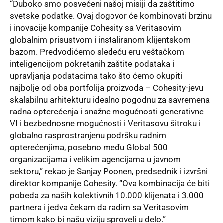
“Duboko smo posvećeni našoj misiji da zaštitimo
svetske podatke. Ovaj dogovor će kombinovati brzinu
i inovacije kompanije Cohesity sa Veritasovim
globalnim prisustvom i instaliranom klijentskom
bazom. Predvodićemo sledeću eru veštačkom
inteligencijom pokretanih zaštite podataka i
upravljanja podatacima tako što ćemo okupiti
najbolje od oba portfolija proizvoda – Cohesity-jevu
skalabilnu arhitekturu idealno pogodnu za savremena
radna opterećenja i snažne mogućnosti generativne
VI i bezbednosne mogućnosti i Veritasovu šitroku i
globalno rasprostranjenu podršku radnim
opterećenjima, posebno među Global 500
organizacijama i velikim agencijama u javnom
sektoru,” rekao je Sanjay Poonen, predsednik i izvršni
direktor kompanije Cohesity. “Ova kombinacija će biti
pobeda za naših kolektivnih 10.000 klijenata i 3.000
partnera i jedva čekam da radim sa Veritasovim
timom kako bi našu viziju sproveli u delo.”