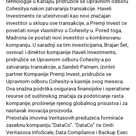
tehnologije u Karlajlu, pridružiće se Upravnom odboru
Cohesitya nakon zatvaranja transakcije. Haveli
Investments će učestvovati kao novi značajan
investitor u sklopu ove transakcije, a Premji Invest će
povećati svoje vlasništvo u Cohesity-u. Pored toga,
Madrona će postati novi investitor u kombinovanu
kompaniju. U saradnji sa tim investicijama, Brajan Šet,
osnivač i direktor kompanije Haveli Investments,
pridružiće se Upravnom odboru Cohesity-a po
zatvaranju transakcije, a Sandeš Patnam, izvršni
partner Kompanije Premji Invest, pridružiće se
Upravnom odboru Cohesity-a kasnije ovog meseca.
Ova snažna podrška osigurava finansijske i operativne
resurse od suštinskog značaja za podsticanje rasta
kompanije, proširenje njenog globalnog prisustva i za
nastavak inovacija proizvoda.
Preostala imovina Veritasovih preduzeća formiraće
zasebnu kompaniju “DataCo”. “DataCo” će činiti
Veritasova InfoScale, Data Compliance i Backup Exec