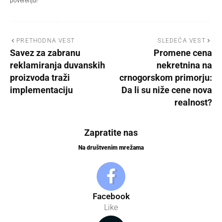
poverenju!
PRETHODNA VEST
SLEDEĆA VEST
Savez za zabranu
Promene cena
reklamiranja duvanskih
nekretnina na
proizvoda traži
crnogorskom primorju:
implementaciju
Da li su niže cene nova
realnost?
Zapratite nas
Na društvenim mrežama
Facebook
Like