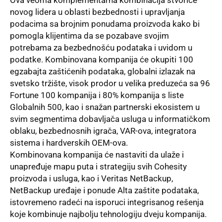
Ova veoma komplementarna kombinacija stvoriće
novog lidera u oblasti bezbednosti i upravljanja
podacima sa brojnim ponudama proizvoda kako bi
pomogla klijentima da se pozabave svojim
potrebama za bezbednošću podataka i uvidom u
podatke. Kombinovana kompanija će okupiti 100
egzabajta zaštićenih podataka, globalni izlazak na
svetsko tržište, visok prodor u velika preduzeća sa 96
Fortune 100 kompanija i 80% kompanija s liste
Globalnih 500, kao i snažan partnerski ekosistem u
svim segmentima dobavljača usluga u informatičkom
oblaku, bezbednosnih igrača, VAR-ova, integratora
sistema i hardverskih OEM-ova.
Kombinovana kompanija će nastaviti da ulaže i
unapređuje mapu puta i strategiju svih Cohesity
proizvoda i usluga, kao i
Veritas
NetBackup,
NetBackup uređaje i ponude Alta zaštite podataka,
istovremeno radeći na isporuci integrisanog rešenja
koje kombinuje najbolju tehnologiju dveju kompanija.