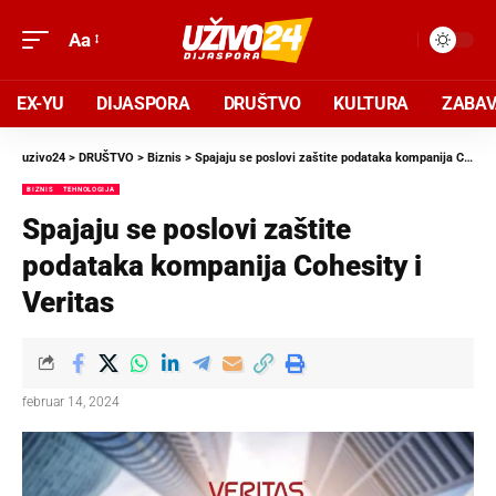
Aa
EX-YU
DIJASPORA
DRUŠTVO
KULTURA
ZABA
uzivo24
>
DRUŠTVO
>
Biznis
>
Spajaju se poslovi zaštite podataka kompanija Cohesity i Veritas
BIZNIS
TEHNOLOGIJA
Spajaju se poslovi zaštite
podataka kompanija Cohesity i
Veritas
februar 14, 2024