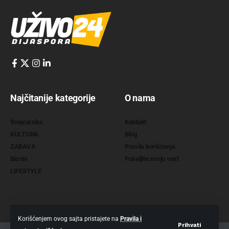
Najčitanije kategorije
O nama
Švajcarska
Kontakt
KULTURA
Blog
ZABAVA
Pravila korišćenja
Biznis
Pošaljite svoju vest
LIFESTYLE
Korišćenjem ovog sajta pristajete na
Pravila i
Prihvati