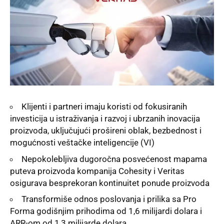
Klijenti i partneri imaju koristi od fokusiranih
investicija u istraživanja i razvoj i ubrzanih inovacija
proizvoda, uključujući prošireni oblak, bezbednost i
mogućnosti veštačke inteligencije (VI)
Nepokolebljiva dugoročna posvećenost mapama
puteva proizvoda kompanija Cohesity i Veritas
osigurava besprekoran kontinuitet ponude proizvoda
Transformiše odnos poslovanja i prilika sa Pro
Forma godišnjim prihodima od 1,6 milijardi dolara i
ARR-om od 1,3 milijarde dolara