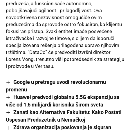
preduzeća, a funkcionisaće autonomno,
poboljšavajući agilnost i prilagodljivost. Ova
novootkrivena nezavisnost omogućiće ovim
preduzećima da sprovode oštro fokusiran, ka klijentu
fokusiran pristup. Svaki entitet imaće posvećene
istraživačke i razvojne timove, s ciljem da isporuči
specijalizovana rešenja prilagođena upravo njihovim
tržištima. “DataCo” će predvoditi izvršni direktor
Lorens Vong, trenutno viši potpredsednik za strategiju
i proizvode u Veritasu.
Google u pretragu uvodi revolucionarnu
promenu
Huawei predvodi globalnu 5.5G ekspanziju sa
više od 1,6 milijardi korisnika širom sveta
Zanati kao Alternativa Fakultetu: Kako Postati
Uspesan Preduzetnik u Nemačkoj
Zdrava organizacija poslovanja je siguran