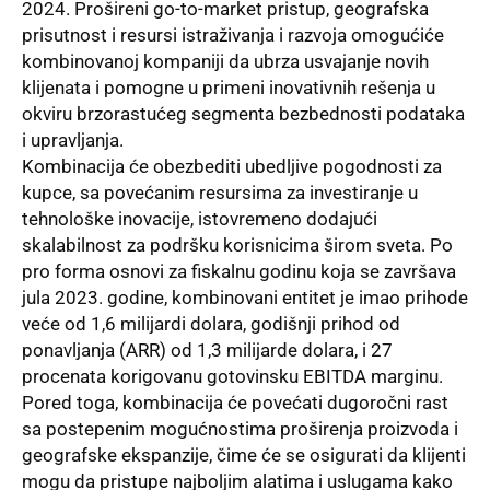
2024. Prošireni go-to-market pristup, geografska
prisutnost i resursi istraživanja i razvoja omogućiće
kombinovanoj kompaniji da ubrza usvajanje novih
klijenata i pomogne u primeni inovativnih rešenja u
okviru brzorastućeg segmenta bezbednosti podataka
i upravljanja.
Kombinacija će obezbediti ubedljive pogodnosti za
kupce, sa povećanim resursima za investiranje u
tehnološke inovacije, istovremeno dodajući
skalabilnost za podršku korisnicima širom sveta. Po
pro forma osnovi za fiskalnu godinu koja se završava
jula 2023. godine, kombinovani entitet je imao prihode
veće od 1,6 milijardi dolara, godišnji prihod od
ponavljanja (ARR) od 1,3 milijarde dolara, i 27
procenata korigovanu gotovinsku EBITDA marginu.
Pored toga, kombinacija će povećati dugoročni rast
sa postepenim mogućnostima proširenja proizvoda i
geografske ekspanzije, čime će se osigurati da klijenti
mogu da pristupe najboljim alatima i uslugama kako