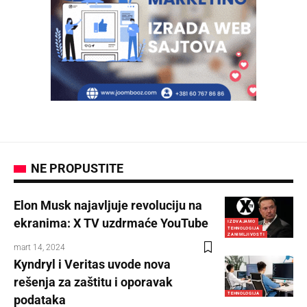
NE PROPUSTITE
Elon Musk najavljuje revoluciju na
ekranima: X TV uzdrmaće YouTube
IZDVAJAMO
TEHNOLOGIJA
ZANIMLJIVOSTI
mart 14, 2024
Kyndryl i Veritas uvode nova
rešenja za zaštitu i oporavak
TEHNOLOGIJA
podataka