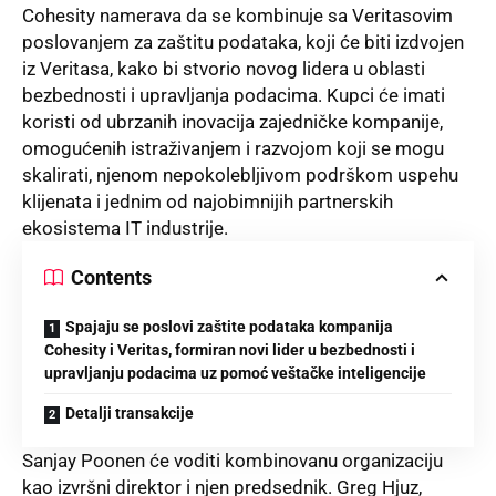
Cohesity namerava da se kombinuje sa Veritasovim
poslovanjem za zaštitu podataka, koji će biti izdvojen
iz Veritasa, kako bi stvorio novog lidera u oblasti
bezbednosti i upravljanja podacima. Kupci će imati
koristi od ubrzanih inovacija zajedničke kompanije,
omogućenih istraživanjem i razvojom koji se mogu
skalirati, njenom nepokolebljivom podrškom uspehu
klijenata i jednim od najobimnijih partnerskih
ekosistema IT industrije.
Contents
Spajaju se poslovi zaštite podataka kompanija
Cohesity i Veritas, formiran novi lider u bezbednosti i
upravljanju podacima uz pomoć veštačke inteligencije
Detalji transakcije
Sanjay Poonen će voditi kombinovanu organizaciju
kao izvršni direktor i njen predsednik. Greg Hjuz,