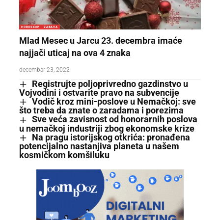
HOROSKOP
ZABAVA
Mlad Mesec u Jarcu 23. decembra imaće
najjači uticaj na ova 4 znaka
decembar 23, 2022
Registrujte poljoprivredno gazdinstvo u
Vojvodini i ostvarite pravo na subvencije
Vodič kroz mini-poslove u Nemačkoj: sve
što treba da znate o zaradama i porezima
Sve veća zavisnost od honorarnih poslova
u nemačkoj industriji zbog ekonomske krize
Na pragu istorijskog otkrića: pronađena
potencijalno nastanjiva planeta u našem
kosmičkom komšiluku