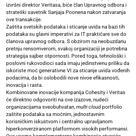
izvršni direktor Veritasa, biće član Upravnog odbora i
strateški savetnik Sanjaja Poonena nakon zatvaranja
ove transakcije.
Zaštita svetskih podataka
i sticanje uvida na bazi tih
podataka su glavni imperativi za IT praktičare sve do
članova upravnog odbora. S obzirom na neobuzdanu
pretnju rensomverom, svakoj organizaciji je potrebna
strategija sajber otpornosti. Pored toga, tehnološki i
poslovni rukovodioci sada imaju jedinstvenu priliku da
iskoriste moć generativne VI za sticanje uvida vođenih
podacima, da bi oslobodili nove nivoe efikasnosti,
inovacija i rasta.
Kombinovane inovacije kompanija Cohesity i Veritas
će direktno odgovoriti na ove izazove, nudeći
organizacijama sveobuhvatan,
multi-cloud
portfolio
zaštite podataka sa moćnim, jednostavnim
korisničkim iskustvom i centralno upravljanom
hiperkonverziranom platformom visokih performansi.