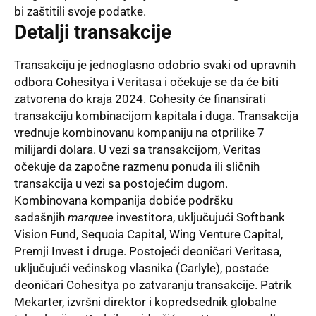
bi zaštitili svoje podatke.
Detalji transakcije
Transakciju je jednoglasno odobrio svaki od upravnih
odbora Cohesitya i
Veritasa
i očekuje se da će biti
zatvorena do kraja 2024. Cohesity će finansirati
transakciju kombinacijom kapitala i duga. Transakcija
vrednuje kombinovanu kompaniju na otprilike 7
milijardi dolara. U vezi sa transakcijom, Veritas
očekuje da započne razmenu ponuda ili sličnih
transakcija u vezi sa postojećim dugom.
Kombinovana kompanija dobiće podršku
sadašnjih
marquee
investitora, uključujući Softbank
Vision Fund, Sequoia Capital, Wing Venture Capital,
Premji Invest i druge. Postojeći deoničari Veritasa,
uključujući većinskog vlasnika (Carlyle), postaće
deoničari Cohesitya po zatvaranju transakcije. Patrik
Mekarter, izvršni direktor i kopredsednik globalne