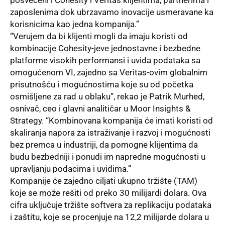
posvećeni i Cohesity i Veritas klijentima, partnerima i
zaposlenima dok ubrzavamo inovacije usmeravane ka
korisnicima kao jedna kompanija.”
“Verujem da bi klijenti mogli da imaju koristi od
kombinacije Cohesity-jeve jednostavne i bezbedne
platforme visokih performansi i uvida podataka sa
omogućenom VI, zajedno sa Veritas-ovim globalnim
prisutnošću i mogućnostima koje su od početka
osmišljene za rad u oblaku”, rekao je Patrik Murhed,
osnivač, ceo i glavni analitičar u Moor Insights &
Strategy. “Kombinovana kompanija će imati koristi od
skaliranja napora za istraživanje i razvoj i mogućnosti
bez premca u industriji, da pomogne klijentima da
budu bezbedniji i ponudi im napredne mogućnosti u
upravljanju podacima i uvidima.”
Kompanije će zajedno ciljati ukupno tržište (TAM)
koje se može rešiti od preko 30 milijardi dolara. Ova
cifra uključuje tržište softvera za replikaciju podataka
i zaštitu, koje se procenjuje na 12,2 milijarde dolara u