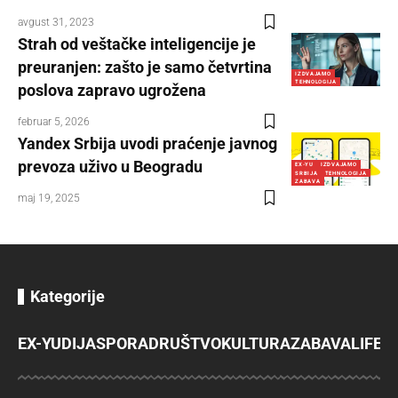
avgust 31, 2023
Strah od veštačke inteligencije je
preuranjen: zašto je samo četvrtina
IZDVAJAMO
TEHNOLOGIJA
poslova zapravo ugrožena
februar 5, 2026
Yandex Srbija uvodi praćenje javnog
prevoza uživo u Beogradu
EX-YU
IZDVAJAMO
SRBIJA
TEHNOLOGIJA
ZABAVA
maj 19, 2025
Kategorije
EX-YU
DIJASPORA
DRUŠTVO
KULTURA
ZABAVA
LIFES