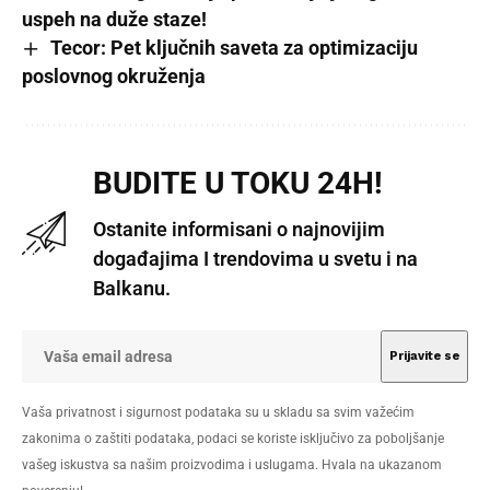
uspeh na duže staze!
Tecor: Pet ključnih saveta za optimizaciju
poslovnog okruženja
BUDITE U TOKU 24H!
Ostanite informisani o najnovijim
događajima I trendovima u svetu i na
Balkanu.
Vaša privatnost i sigurnost podataka su u skladu sa svim važećim
zakonima o zaštiti podataka, podaci se koriste isključivo za poboljšanje
vašeg iskustva sa našim proizvodima i uslugama. Hvala na ukazanom