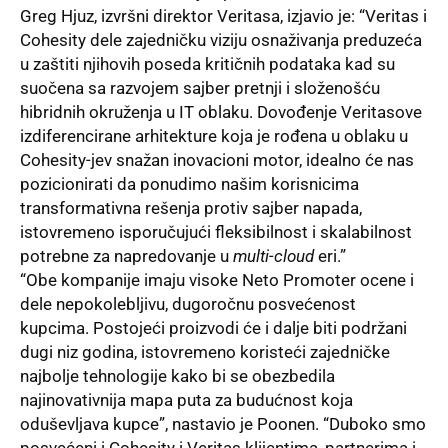
Greg Hjuz, izvršni direktor Veritasa, izjavio je: “Veritas i
Cohesity dele zajedničku viziju osnaživanja preduzeća
u zaštiti njihovih poseda kritičnih podataka kad su
suočena sa razvojem sajber pretnji i složenošću
hibridnih okruženja u IT oblaku. Dovođenje Veritasove
izdiferencirane arhitekture koja je rođena u oblaku u
Cohesity-jev snažan inovacioni motor, idealno će nas
pozicionirati da ponudimo našim korisnicima
transformativna rešenja protiv sajber napada,
istovremeno isporučujući fleksibilnost i skalabilnost
potrebne za napredovanje u
multi-cloud
eri.”
“Obe kompanije imaju visoke Neto Promoter ocene i
dele nepokolebljivu, dugoročnu posvećenost
kupcima. Postojeći proizvodi će i dalje biti podržani
dugi niz godina, istovremeno koristeći zajedničke
najbolje tehnologije kako bi se obezbedila
najinovativnija mapa puta za budućnost koja
oduševljava kupce”, nastavio je Poonen. “Duboko smo