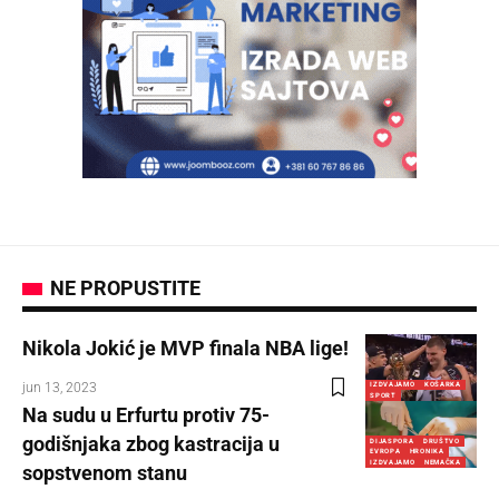
NE PROPUSTITE
Nikola Jokić je MVP finala NBA lige!
jun 13, 2023
IZDVAJAMO
KOŠARKA
SPORT
Na sudu u Erfurtu protiv 75-
godišnjaka zbog kastracija u
DIJASPORA
DRUŠTVO
EVROPA
HRONIKA
IZDVAJAMO
NEMAČKA
sopstvenom stanu