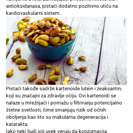
antioksidanasa, pistaći dodatno pozitivno utiču na
kardiovaskularni sistem.
Pistaći takođe sadrže kartenoide lutein i zeaksantin,
koji su značajni za zdravlje očiju. Ovi kartenoidi se
nalaze u mrežnjači i pomažu u filtriranju potencijalno
štetne svetlosti, čime smanjuju rizik od očnih
oboljenja kao što su makularna degeneracija i
katarakta.
Iako neki ljudi još uvek veruju da konzumacija