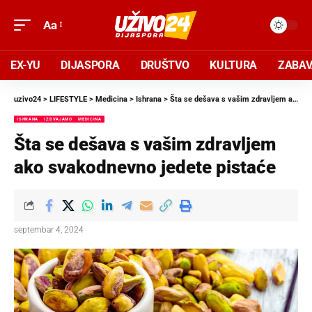
Aa
EX-YU
DIJASPORA
DRUŠTVO
KULTURA
ZABA
uzivo24
>
LIFESTYLE
>
Medicina
>
Ishrana
>
Šta se dešava s vašim zdravljem ako svakodnevno jedete pistaće
ISHRANA
IZDVAJAMO
MEDICINA
Šta se dešava s vašim zdravljem
ako svakodnevno jedete pistaće
septembar 4, 2024