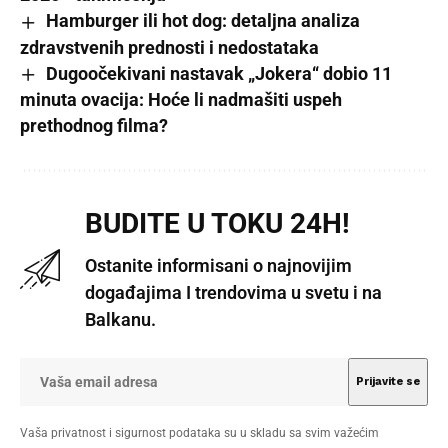
Hamburger ili hot dog: detaljna analiza
zdravstvenih prednosti i nedostataka
Dugoočekivani nastavak „Jokera“ dobio 11
minuta ovacija: Hoće li nadmašiti uspeh
prethodnog filma?
BUDITE U TOKU 24H!
Ostanite informisani o najnovijim
događajima I trendovima u svetu i na
Balkanu.
Vaša privatnost i sigurnost podataka su u skladu sa svim važećim