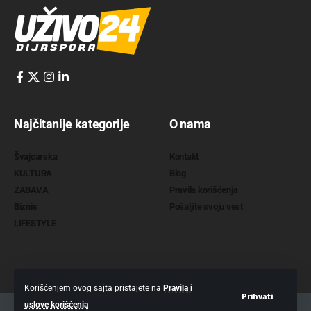
Najčitanije kategorije
O nama
Švajcarska
Kontakt
KULTURA
Blog
ZABAVA
Pravila korišćenja
Biznis
Pošaljite svoju vest
LIFESTYLE
Korišćenjem ovog sajta pristajete na
Pravila i
Prihvati
uslove korišćenja