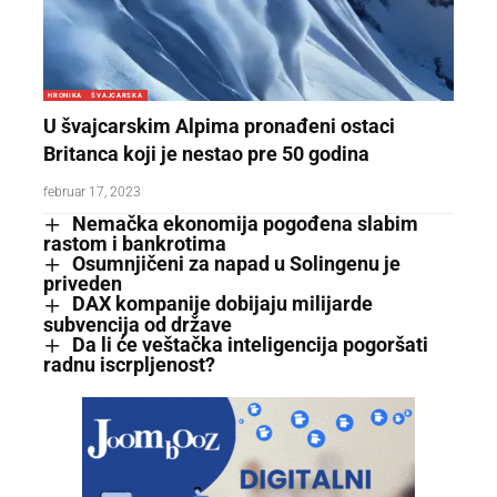
HRONIKA
ŠVAJCARSKA
U švajcarskim Alpima pronađeni ostaci
Britanca koji je nestao pre 50 godina
februar 17, 2023
Nemačka ekonomija pogođena slabim
rastom i bankrotima
Osumnjičeni za napad u Solingenu je
priveden
DAX kompanije dobijaju milijarde
subvencija od države
Da li će veštačka inteligencija pogoršati
radnu iscrpljenost?