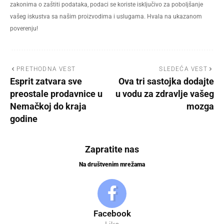
zakonima o zaštiti podataka, podaci se koriste isključivo za poboljšanje
vašeg iskustva sa našim proizvodima i uslugama. Hvala na ukazanom
poverenju!
PRETHODNA VEST
SLEDEĆA VEST
Esprit zatvara sve
Ova tri sastojka dodajte
preostale prodavnice u
u vodu za zdravlje vašeg
Nemačkoj do kraja
mozga
godine
Zapratite nas
Na društvenim mrežama
Facebook