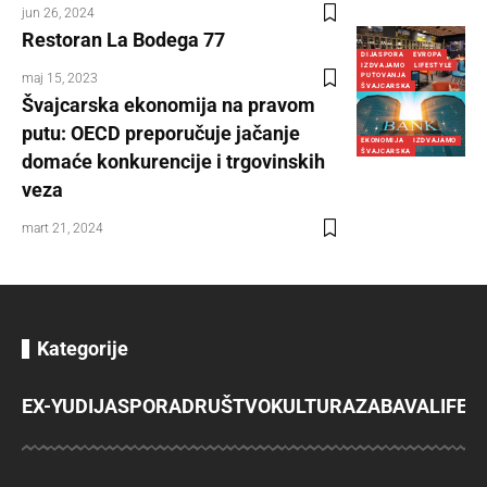
jun 26, 2024
Restoran La Bodega 77
DIJASPORA
EVROPA
IZDVAJAMO
LIFESTYLE
maj 15, 2023
PUTOVANJA
ŠVAJCARSKA
Švajcarska ekonomija na pravom
putu: OECD preporučuje jačanje
EKONOMIJA
IZDVAJAMO
ŠVAJCARSKA
domaće konkurencije i trgovinskih
veza
mart 21, 2024
Kategorije
EX-YU
DIJASPORA
DRUŠTVO
KULTURA
ZABAVA
LIFES