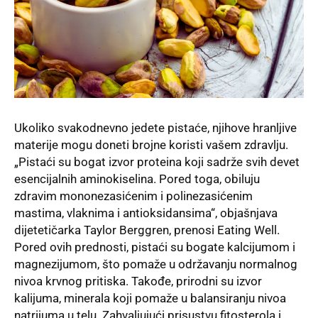
Ukoliko svakodnevno jedete pistaće, njihove hranljive
materije mogu doneti brojne koristi vašem zdravlju.
„Pistaći su bogat izvor proteina koji sadrže svih devet
esencijalnih aminokiselina. Pored toga, obiluju
zdravim mononezasićenim i polinezasićenim
mastima, vlaknima i antioksidansima“, objašnjava
dijetetičarka Taylor Berggren, prenosi Eating Well.
Pored ovih prednosti, pistaći su bogate kalcijumom i
magnezijumom, što pomaže u održavanju normalnog
nivoa krvnog pritiska. Takođe, prirodni su izvor
kalijuma, minerala koji pomaže u balansiranju nivoa
natrijuma u telu. Zahvaljujući prisustvu fitosterola i