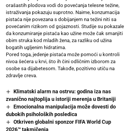
orašastih plodova vodi do povećanja telesne težine,
istraživanja pokazuju suprotno. Naime, konzumacija
pistaća nije povezana s dobijanjem na težini niti sa
povećanim rizikom od gojaznosti. Studije su pokazale
da konzumiranje pistaća kao užine može čak smanjiti
obim struka kod mladih žena, za razliku od užina
bogatih ugljenim hidratima.
Pored toga, jedenje pistaća može pomoći u kontroli
nivoa šećera u krvi, što ih čini odličnim izborom za
osobe sa dijabetesom. Takođe, pozitivno utiču na
zdravlje creva.
Klimatski alarm na ostrvu: godina iza nas
zvanično najtoplija u istoriji merenja u Britaniji
Emocionalna manipulacija može dovesti do
dubokih psiholoških posledica
Otkriven globalni sponzor FIFA World Cup
2026™ takmičenja