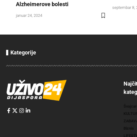
Alzheimerove bolesti
septembar 8,
januar 24, 2024
Kategorije
Najči
kateg
Švajcar
KULTU
ZABAV
Biznis
LIFEST