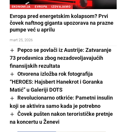
EKONOMIJA
EVROPA
IZDVAJAMO
Evropa pred energetskim kolapsom? Prvi
čovek naftnog giganta upozorava na prazne
pumpe već u aprilu
mart 25, 2026
Pepco se povlači iz Austrije: Zatvaranje
73 prodavnica zbog nezadovoljavajućih
finansijskih rezultata
Otvorena izložba rok fotografija
“HEROES: Hajsbert Hanekrot i Goranka
Matić” u Galeriji DOTS
Revolucionarno otkriće: Pametni insulin
koji se aktivira samo kada je potrebno
Čovek pušten nakon terorističke pretnje
na koncertu u Ženevi