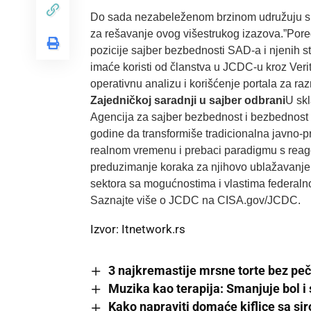
Do sada nezabeleženom brzinom udružuju snage
za rešavanje ovog višestrukog izazova.”Por
pozicije sajber bezbednosti SAD-a i njenih st
imaće koristi od članstva u JCDC-u kroz Ver
operativnu analizu i korišćenje portala za 
Zajedničkoj saradnji u sajber odbrani
U sk
Agencija za sajber bezbednost i bezbednost 
godine da transformiše tradicionalna javno-p
realnom vremenu i prebaci paradigmu s reagova
preduzimanje koraka za njihovo ublažavanje. 
sektora sa mogućnostima i vlastima federalno
Saznajte
više o JCDC na CISA.gov/JCDC.
Izvor:
Itnetwork.rs
3 najkremastije mrsne torte bez pe
Muzika kao terapija: Smanjuje bol i
Kako napraviti domaće kiflice sa si