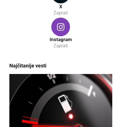
X
Zaprati
Instagram
Zaprati
Najčitanije vesti