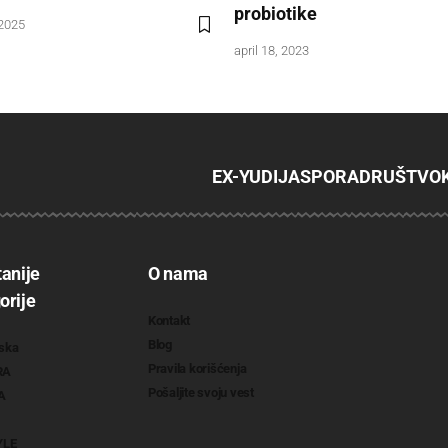
probiotike
 2025
april 18, 2023
EX-YU
DIJASPORA
DRUŠTVO
tanije
O nama
orije
Kontakt
Blog
ska
Pravila korišćenja
RA
Pošaljite svoju vest
A
YLE