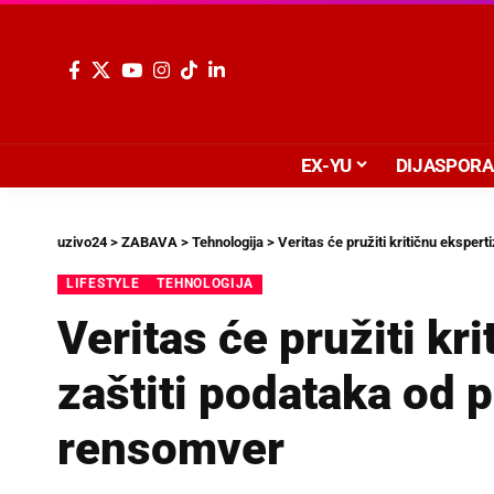
EX-YU
DIJASPORA
uzivo24
>
ZABAVA
>
Tehnologija
>
Veritas će pružiti kritičnu ekspert
LIFESTYLE
TEHNOLOGIJA
Veritas će pružiti kr
zaštiti podataka od p
rensomver