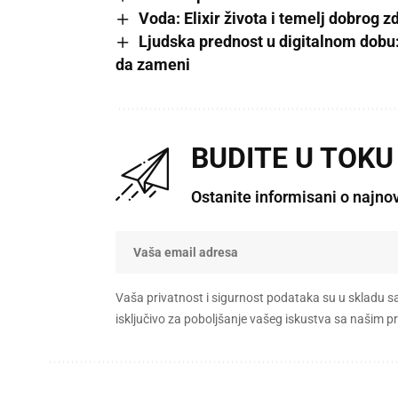
Voda: Elixir života i temelj dobrog z
Ljudska prednost u digitalnom dobu:
da zameni
BUDITE U TOKU
Ostanite informisani o najno
Vaša privatnost i sigurnost podataka su u skladu s
isključivo za poboljšanje vašeg iskustva sa našim