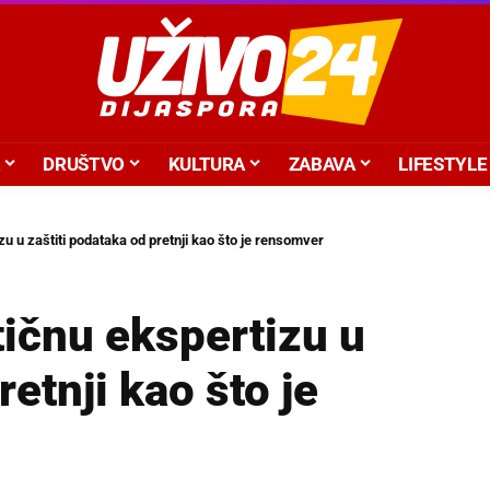
DRUŠTVO
KULTURA
ZABAVA
LIFESTYLE
izu u zaštiti podataka od pretnji kao što je rensomver
itičnu ekspertizu u
retnji kao što je