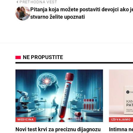
PRETHODNA VEST
Pitanja koja možete postaviti devojci ako j
stvarno želite upoznati
NE PROPUSTITE
MEDICINA
IZDVAJAMO
Novi test krvi za preciznu dijagnozu
Intimna n