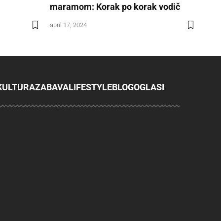
maramom: Korak po korak vodič
april 17, 2024
KULTURA
ZABAVA
LIFESTYLE
BLOG
OGLASI