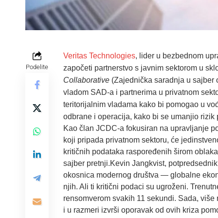
Veritas Technologies
, lider u bezbednom upr
Podelite
započeti partnerstvo s javnim sektorom u sklo
Collaborative
(Zajednička saradnja u sajber 
vladom SAD-a i partnerima u privatnom sekto
teritorijalnim vladama kako bi pomogao u vođ
odbrane i operacija, kako bi se umanjio rizik p
Kao član JCDC-a fokusiran na upravljanje po
koji pripada privatnom sektoru, će jedinstve
kritičnih podataka raspoređenih širom oblaka 
sajber pretnji.Kevin Jangkvist, potpredsednik 
okosnica modernog društva — globalne ekonomi
njih. Ali ti kritični podaci su ugroženi. Trenu
rensomverom svakih 11 sekundi. Sada, više n
i u razmeri izvrši oporavak od ovih kriza pom