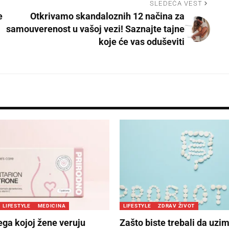
SLEDEĆA VEST
e
Otkrivamo skandaloznih 12 načina za
samouverenost u vašoj vezi! Saznajte tajne
koje će vas oduševiti
LIFESTYLE
MEDICINA
LIFESTYLE
ZDRAV ŽIVOT
ega kojoj žene veruju
Zašto biste trebali da uzi