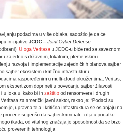
avljanju podacima u više oblaka, saopštio je da će
pu inicijative
JCDC
–
Joint Cyber Defense
odbrani).
Uloga Veritasa
u JCDC-u biće rad sa saveznom
ru zajedno s državnim, lokalnim, plemenskim i
enju razvoja i implementacije zajedničkih planova sajber
o sajber ekosistem i kritičnu infrastrukturu.
dacima raspoređenim u multi-cloud okruženjima, Veritas,
nom ekspertizom doprineti u povećanju sajber žilavosti
i u lokalu, kako bi ih
zaštitio
od rensomvera i drugih
Veritasa za američki javni sektor, rekao je: “Podaci su
je, upravna tela i kritična infrastruktura se oslanjaju na
tne procene sugerišu da sajber-kriminalci ciljaju podatke
ego ikada, od vitalnog značaja je sposobnost da se brzo
oću proverenih tehnologija.