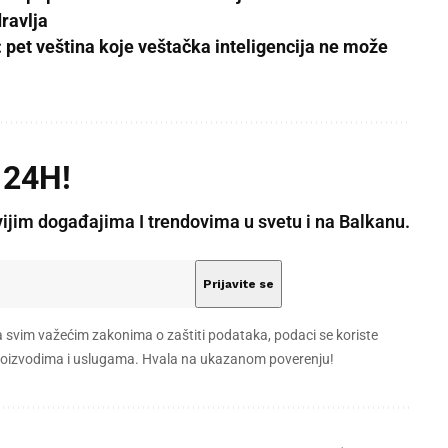
dravlja
 pet veština koje veštačka inteligencija ne može
 24H!
vijim događajima I trendovima u svetu i na Balkanu.
a svim važećim zakonima o zaštiti podataka, podaci se koriste
 proizvodima i uslugama. Hvala na ukazanom poverenju!