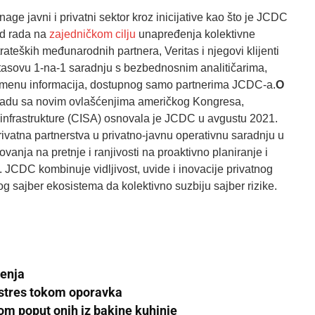
 javni i privatni sektor kroz inicijative kao što je JCDC
ed rada na
zajedničkom cilju
unapređenja kolektivne
rateških međunarodnih partnera, Veritas i njegovi klijenti
itasovu 1-na-1 saradnju s bezbednosnim analitičarima,
razmenu informacija, dostupnog samo partnerima JCDC-a.
O
ladu sa novim ovlašćenjima američkog Kongresa,
infrastrukture (CISA) osnovala je JCDC u avgustu 2021.
rivatna partnerstva u privatno-javnu operativnu saradnju u
nja na pretnje i ranjivosti na proaktivno planiranje i
JCDC kombinuje vidljivost, uvide i inovacije privatnog
g sajber ekosistema da kolektivno suzbiju sajber rizike.
čenja
 stres tokom oporavka
rom poput onih iz bakine kuhinje