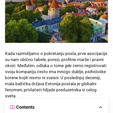
Kada razmišljamo o pokretanju posla, prve asocijacije
su nam obično tabele, porezi, profitne marže i pravni
okviri. Međutim, odluka o tome
gde
ćemo registrovati
svoju kompaniju često ima mnogo dublje, psihološke
korene kojih nismo ni svesni. U poslednjoj deceniji,
mala baltička država Estonija postala je globalni
fenomen, privlačeći hiljade preduzetnika iz celog
sveta.
Contents