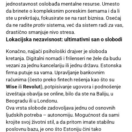
jednostavnost oslobađa mentalne resurse. Umesto
da brinete o kompleksnim poreskim šemama i da li
ste u prekršaju, fokusirate se na rast biznisa. Osećaj
da ne radite
protiv
sistema, već da sistem radi
za
vas,
drastično smanjuje nivo stresa.
Lokacijska nezavisnost: ultimativni san o slobodi
Konačno, najjači psihološki drajver je sloboda
kretanja. Digitalni nomadi i frilenseri ne žele da budu
vezani za jednu kancelariju ili jednu državu. Estonska
firma putuje sa vama. Upravljanje bankovnim
računima (često preko fintech rešenja kao što su
Wise
ili
Revolut
), potpisivanje ugovora i podnošenje
izveštaja obavlja se online, bilo da ste na Baliju, u
Beogradu ili u Londonu.
Ova vrsta slobode zadovoljava jednu od osnovnih
ljudskih potreba – autonomiju. Mogućnost da sami
krojite svoj životni stil, a da pritom imate stabilnu
poslovnu bazu, je ono što Estoniju čini tako