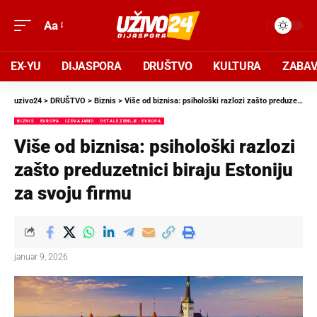
Aa
EX-YU
DIJASPORA
DRUŠTVO
KULTURA
ZABA
uzivo24
>
DRUŠTVO
>
Biznis
>
Više od biznisa: psihološki razlozi zašto preduzetnici biraju Estoniju za svoju firmu
BIZNIS
EVROPA
IZDVAJAMO
OSTALE ZEMLJE - EVROPA
Više od biznisa: psihološki razlozi
zašto preduzetnici biraju Estoniju
za svoju firmu
januar 9, 2026