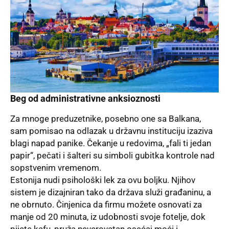
Beg od administrativne anksioznosti
Za mnoge preduzetnike, posebno one sa Balkana,
sam pomisao na odlazak u državnu instituciju izaziva
blagi napad panike. Čekanje u redovima, „fali ti jedan
papir“, pečati i šalteri su simboli gubitka kontrole nad
sopstvenim vremenom.
Estonija nudi psihološki lek za ovu boljku. Njihov
sistem je dizajniran tako da država služi građaninu, a
ne obrnuto. Činjenica da firmu možete osnovati za
manje od 20 minuta, iz udobnosti svoje fotelje, dok