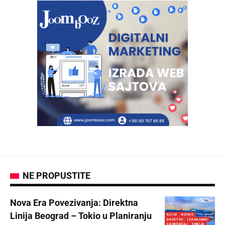
NE PROPUSTITE
Nova Era Povezivanja: Direktna
Linija Beograd – Tokio u Planiranju
AZIJA
BIZNIS
DRUŠTVO
IZDVAJAMO
SAOBRAĆAJ
SRBIJA