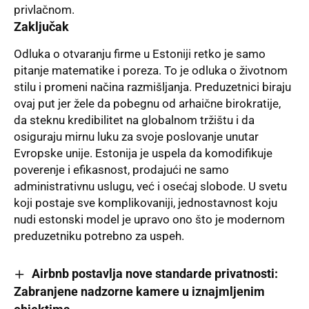
privlačnom.
Zaključak
Odluka o otvaranju firme u Estoniji retko je samo
pitanje matematike i poreza. To je odluka o životnom
stilu i promeni načina razmišljanja. Preduzetnici biraju
ovaj put jer žele da pobegnu od arhaične birokratije,
da steknu kredibilitet na globalnom tržištu i da
osiguraju mirnu luku za svoje poslovanje unutar
Evropske unije. Estonija je uspela da komodifikuje
poverenje i efikasnost, prodajući ne samo
administrativnu uslugu, već i osećaj slobode. U svetu
koji postaje sve komplikovaniji, jednostavnost koju
nudi estonski model je upravo ono što je modernom
preduzetniku potrebno za uspeh.
Airbnb postavlja nove standarde privatnosti:
Zabranjene nadzorne kamere u iznajmljenim