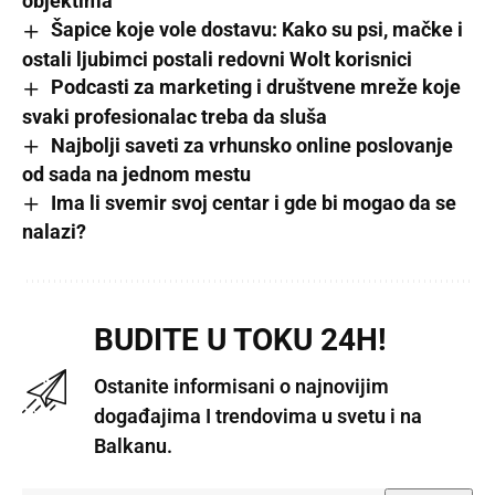
objektima
Šapice koje vole dostavu: Kako su psi, mačke i
ostali ljubimci postali redovni Wolt korisnici
Podcasti za marketing i društvene mreže koje
svaki profesionalac treba da sluša
Najbolji saveti za vrhunsko online poslovanje
od sada na jednom mestu
Ima li svemir svoj centar i gde bi mogao da se
nalazi?
BUDITE U TOKU 24H!
Ostanite informisani o najnovijim
događajima I trendovima u svetu i na
Balkanu.