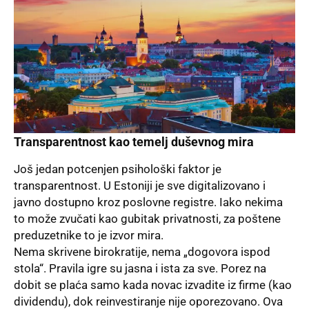
Transparentnost kao temelj duševnog mira
Još jedan potcenjen psihološki faktor je
transparentnost. U Estoniji je sve digitalizovano i
javno dostupno kroz poslovne registre. Iako nekima
to može zvučati kao gubitak privatnosti, za poštene
preduzetnike to je izvor mira.
Nema skrivene birokratije, nema „dogovora ispod
stola“. Pravila igre su jasna i ista za sve. Porez na
dobit se plaća samo kada novac izvadite iz firme (kao
dividendu), dok reinvestiranje nije oporezovano. Ova