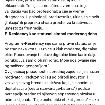
pijete kafu, pruža neverovatan osećaj moći i
efikasnosti. To nije samo ušteda vremena; to je
validacija vas kao profesionalca čije je vreme
dragoceno. U psihologiji preduzetnika, uklanjanje ovih
„frikcija“ ili prepreka stvara prostor za kreativnost
umesto za frustraciju.
E-Residency kao statusni simbol modernog doba
Program
e-Residency
nije samo pravni status; on je
postao neka vrsta ulaznice u klub moderne, digitalne
elite. Posedovanje te plave digitalne lične karte šalje
poruku: „Ja sam globalni igrač. Moje poslovanje nije
ograničeno geografijom.“
Ovaj osećaj pripadnosti naprednoj zajednici je snažan
motivator. Preduzetnici su po prirodi inovatori, i
vezivanje svog brenda za državu koja je sinonim za
digitalizaciju (često nazivana „e-Estonia“) podiže
percepciju vrednosti njihovog sopstvenog biznisa u
očima klijenata. To je psihološki efekat „oreola“ – ako