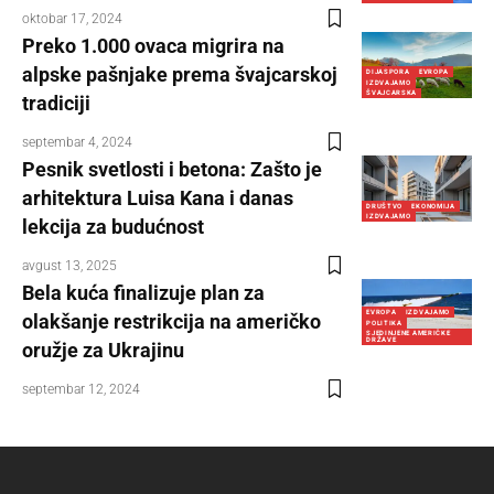
oktobar 17, 2024
Preko 1.000 ovaca migrira na
alpske pašnjake prema švajcarskoj
DIJASPORA
EVROPA
IZDVAJAMO
ŠVAJCARSKA
tradiciji
septembar 4, 2024
Pesnik svetlosti i betona: Zašto je
arhitektura Luisa Kana i danas
DRUŠTVO
EKONOMIJA
IZDVAJAMO
lekcija za budućnost
avgust 13, 2025
Bela kuća finalizuje plan za
EVROPA
IZDVAJAMO
olakšanje restrikcija na američko
POLITIKA
SJEDINJENE AMERIČKE
DRŽAVE
oružje za Ukrajinu
septembar 12, 2024