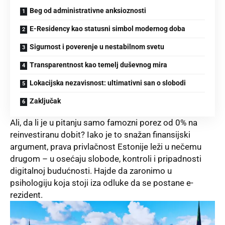
Beg od administrativne anksioznosti
E-Residency kao statusni simbol modernog doba
Sigurnost i poverenje u nestabilnom svetu
Transparentnost kao temelj duševnog mira
Lokacijska nezavisnost: ultimativni san o slobodi
Zaključak
Ali, da li je u pitanju samo famozni porez od 0% na
reinvestiranu dobit? Iako je to snažan finansijski
argument, prava privlačnost Estonije leži u nečemu
drugom – u osećaju slobode, kontroli i pripadnosti
digitalnoj budućnosti. Hajde da zaronimo u
psihologiju koja stoji iza odluke da se postane e-
rezident.