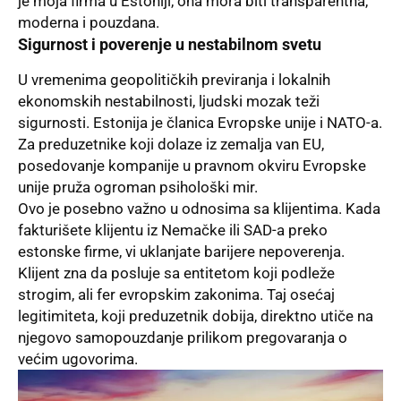
je moja firma u Estoniji, ona mora biti transparentna,
moderna i pouzdana.
Sigurnost i poverenje u nestabilnom svetu
U vremenima geopolitičkih previranja i lokalnih
ekonomskih nestabilnosti, ljudski mozak teži
sigurnosti. Estonija je članica Evropske unije i NATO-a.
Za preduzetnike koji dolaze iz zemalja van EU,
posedovanje kompanije u pravnom okviru Evropske
unije pruža ogroman psihološki mir.
Ovo je posebno važno u odnosima sa klijentima. Kada
fakturišete klijentu iz Nemačke ili SAD-a preko
estonske firme, vi uklanjate barijere nepoverenja.
Klijent zna da posluje sa entitetom koji podleže
strogim, ali fer evropskim zakonima. Taj osećaj
legitimiteta, koji preduzetnik dobija, direktno utiče na
njegovo samopouzdanje prilikom pregovaranja o
većim ugovorima.