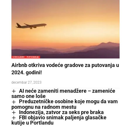
IZDVAJAMO
PUTOVANJA
Airbnb otkriva vodeće gradove za putovanja u
2024. godini!
decembar 27, 2023
AI neće zameniti menadžere – zameniće
samo one loše
Preduzetničke osobine koje mogu da vam
pomognu na radnom mestu
Indonezija, zatvor za seks pre braka
FBI objavio snimak paljenja glasačke
kutije u Portlandu