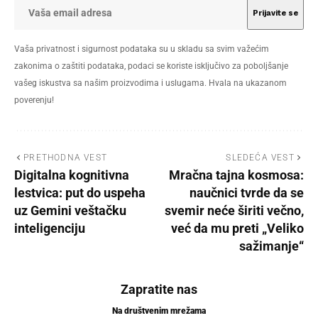
Vaša privatnost i sigurnost podataka su u skladu sa svim važećim
zakonima o zaštiti podataka, podaci se koriste isključivo za poboljšanje
vašeg iskustva sa našim proizvodima i uslugama. Hvala na ukazanom
poverenju!
PRETHODNA VEST
SLEDEĆA VEST
Digitalna kognitivna
Mračna tajna kosmosa:
lestvica: put do uspeha
naučnici tvrde da se
uz Gemini veštačku
svemir neće širiti večno,
inteligenciju
već da mu preti „Veliko
sažimanje“
Zapratite nas
Na društvenim mrežama