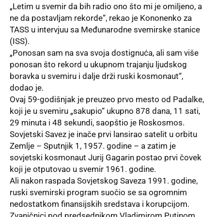
„Letim u svemir da bih radio ono što mi je omiljeno, a
ne da postavljam rekorde“, rekao je Kononenko za
TASS u intervjuu sa Međunarodne svemirske stanice
(ISS).
„Ponosan sam na sva svoja dostignuća, ali sam više
ponosan što rekord u ukupnom trajanju ljudskog
boravka u svemiru i dalje drži ruski kosmonaut“,
dodao je.
Ovaj 59-godišnjak je preuzeo prvo mesto od Padalke,
koji je u svemiru „sakupio“ ukupno 878 dana, 11 sati,
29 minuta i 48 sekundi, saopštio je Roskosmos.
Sovjetski Savez je inače prvi lansirao satelit u orbitu
Zemlje – Sputnjik 1, 1957. godine – a zatim je
sovjetski kosmonaut Jurij Gagarin postao prvi čovek
koji je otputovao u svemir 1961. godine.
Ali nakon raspada Sovjetskog Saveza 1991. godine,
ruski svemirski program suočio se sa ogromnim
nedostatkom finansijskih sredstava i korupcijom.
Zvaničnici pod predsednikom Vladimirom Putinom