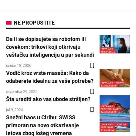
NE PROPUSTITE
Da li se dopisujete sa robotom ili
čovekom: trikovi koji otkrivaju
IZDVAJAMO
TEHNOLOGIJA
veštačku inteligenciju u par sekundi
januar 18, 2026
Vodič kroz vrste masaža: Kako da
odaberete idealnu za vaše potrebe?
IZDVAJAMO
ZABAVA
ZANIMLJIVOSTI
decembar 29, 2025
Šta uraditi ako vas ubode stršljen?
IZDVAJAMO
jul 9, 2024
PRAKTIČNI SAVETI
ZANIMLJIVOSTI
Snežni haos u Cirihu: SWISS
primoran na novo otkazivanje
IZDVAJAMO
LIFESTYLE
PUTOVANJA
ŠVAJCARSKA
letova zbog lošeg vremena