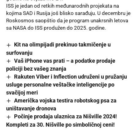
ISS je jedan od retkih međunarodnih projekata na
kojima SAD i Rusija još blisko sarađuju. U decembru je
Roskosmos saopštio da je program unakrsnih letova
sa NASA do ISS produžen do 2025. godine.
Kit na olimpijadi prekinuo takmičenje u
surfovanju
Vaš iPhone vas prati – a podatke prodaje
policiji bez vašeg znanja
Rakuten Viber i Inflection udruženi u pružanju
usluge personalne veštačke inteligencije po
svačijoj meri
Američka vojska testira robotskog psa za
uništavanje dronova
Počinje prodaja ulaznica za Nišville 2024!
Kompleti za 30. Nišville po simboličnoj ceni!