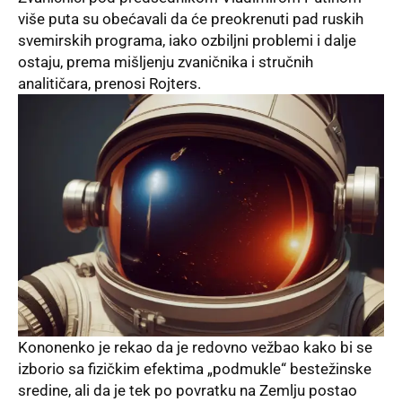
više puta su obećavali da će preokrenuti pad ruskih
svemirskih programa, iako ozbiljni problemi i dalje
ostaju, prema mišljenju zvaničnika i stručnih
analitičara, prenosi Rojters.
Kononenko je rekao da je redovno vežbao kako bi se
izborio sa fizičkim efektima „podmukle“ bestežinske
sredine, ali da je tek po povratku na Zemlju postao