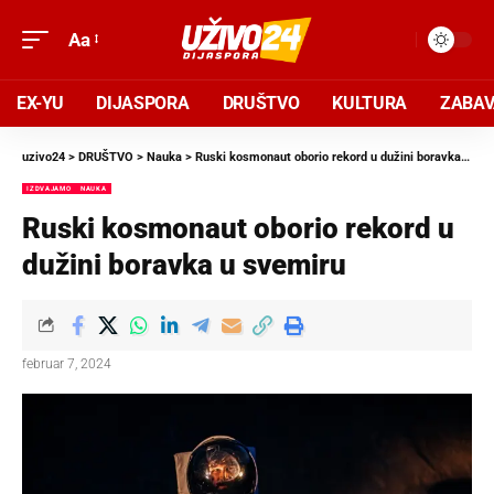
Aa
EX-YU
DIJASPORA
DRUŠTVO
KULTURA
ZABA
uzivo24
>
DRUŠTVO
>
Nauka
>
Ruski kosmonaut oborio rekord u dužini boravka u svemiru
IZDVAJAMO
NAUKA
Ruski kosmonaut oborio rekord u
dužini boravka u svemiru
februar 7, 2024