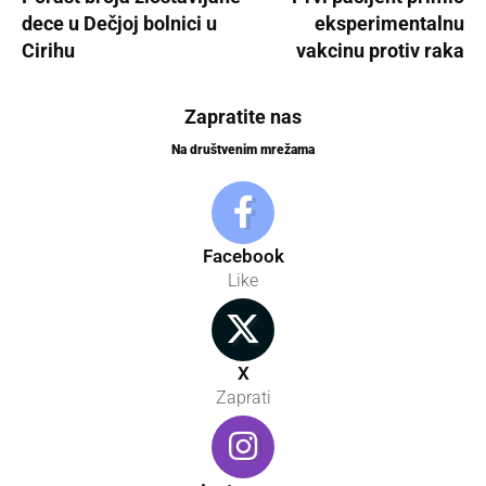
dece u Dečjoj bolnici u
eksperimentalnu
Cirihu
vakcinu protiv raka
Zapratite nas
Na društvenim mrežama
Facebook
Like
X
Zaprati