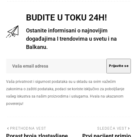
BUDITE U TOKU 24H!
Ostanite informisani o najnovijim
događajima I trendovima u svetu i na
Balkanu.
Vaša privatnost i sigurnost podataka su u skladu sa svim važećim
zakonima o zaštiti podataka, podaci se koriste isključivo za poboljšanje
vašeg iskustva sa našim proizvodima i uslugama. Hvala na ukazanom
poverenju!
PRETHODNA VEST
SLEDEĆA VEST
Porast broja zlostavljane
Prvi pacijent primio