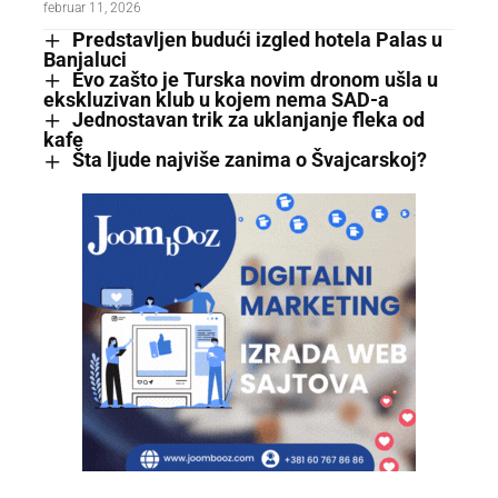
februar 11, 2026
Predstavljen budući izgled hotela Palas u
Banjaluci
Evo zašto je Turska novim dronom ušla u
ekskluzivan klub u kojem nema SAD-a
Jednostavan trik za uklanjanje fleka od
kafe
Šta ljude najviše zanima o Švajcarskoj?