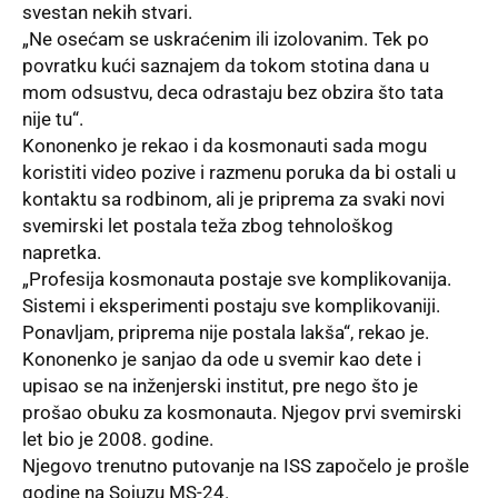
svestan nekih stvari.
„Ne osećam se uskraćenim ili izolovanim. Tek po
povratku kući saznajem da tokom stotina dana u
mom odsustvu, deca odrastaju bez obzira što tata
nije tu“.
Kononenko je rekao i da kosmonauti sada mogu
koristiti video pozive i razmenu poruka da bi ostali u
kontaktu sa rodbinom, ali je priprema za svaki novi
svemirski let postala teža zbog tehnološkog
napretka.
„Profesija kosmonauta postaje sve komplikovanija.
Sistemi i eksperimenti postaju sve komplikovaniji.
Ponavljam, priprema nije postala lakša“, rekao je.
Kononenko je sanjao da ode u svemir kao dete i
upisao se na inženjerski institut, pre nego što je
prošao obuku za kosmonauta. Njegov prvi svemirski
let bio je 2008. godine.
Njegovo trenutno putovanje na
ISS
započelo je prošle
godine na Sojuzu MS-24.