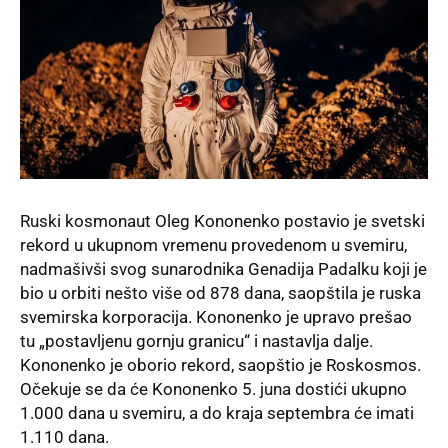
Ruski kosmonaut Oleg Kononenko postavio je svetski
rekord u ukupnom vremenu provedenom u svemiru,
nadmašivši svog sunarodnika Genadija Padalku koji je
bio u orbiti nešto više od 878 dana, saopštila je ruska
svemirska korporacija. Kononenko je upravo prešao
tu „postavljenu gornju granicu“ i nastavlja dalje.
Kononenko je oborio rekord, saopštio je Roskosmos.
Očekuje se da će Kononenko 5. juna dostići ukupno
1.000 dana u svemiru, a do kraja septembra će imati
1.110 dana.