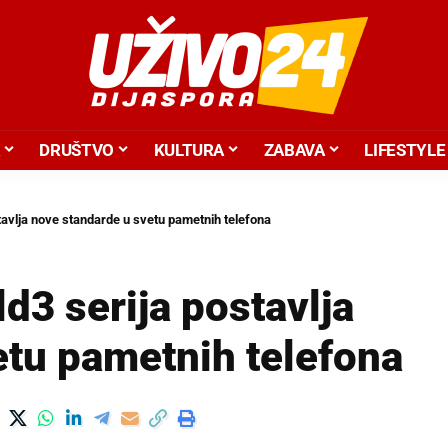
DRUŠTVO
KULTURA
ZABAVA
LIFESTYLE
stavlja nove standarde u svetu pametnih telefona
ld3 serija postavlja
etu pametnih telefona