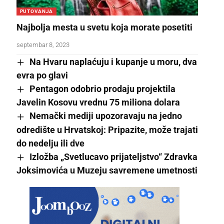
PUTOVANJA
Najbolja mesta u svetu koja morate posetiti
septembar 8, 2023
Na Hvaru naplaćuju i kupanje u moru, dva
evra po glavi
Pentagon odobrio prodaju projektila
Javelin Kosovu vrednu 75 miliona dolara
Nemački mediji upozoravaju na jedno
odredište u Hrvatskoj: Pripazite, može trajati
do nedelju ili dve
Izložba „Svetlucavo prijateljstvo“ Zdravka
Joksimovića u Muzeju savremene umetnosti