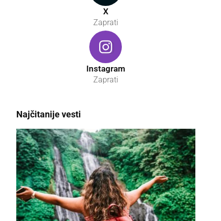
X
Zaprati
Instagram
Zaprati
Najčitanije vesti