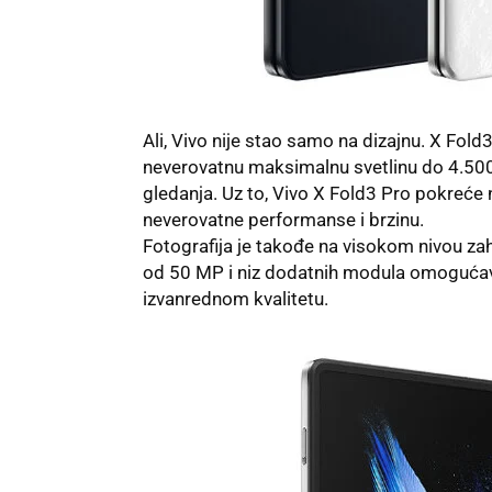
Ali, Vivo nije stao samo na dizajnu. X Fold
neverovatnu maksimalnu svetlinu do 4.500 
gledanja. Uz to, Vivo X Fold3 Pro pokreće
neverovatne performanse i brzinu.
Fotografija je takođe na visokom nivou z
od 50 MP i niz dodatnih modula omogućava
izvanrednom kvalitetu.