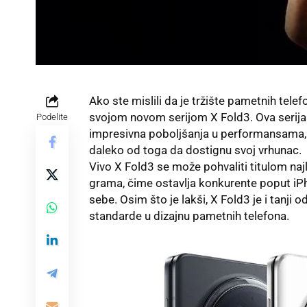
Ako ste mislili da je tržište pametnih tele
svojom novom serijom X Fold3. Ova serija 
Podelite
impresivna poboljšanja u performansama, k
daleko od toga da dostignu svoj vrhunac.
Vivo X Fold3 se može pohvaliti titulom n
grama, čime ostavlja konkurente poput iP
sebe. Osim što je lakši, X Fold3 je i tanji 
standarde u dizajnu pametnih telefona.