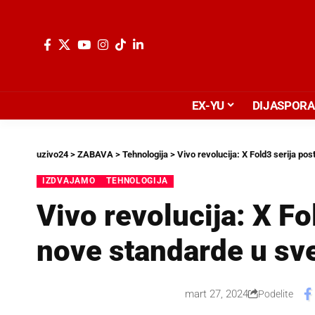
EX-YU
DIJASPORA
uzivo24
>
ZABAVA
>
Tehnologija
>
Vivo revolucija: X Fold3 serija po
IZDVAJAMO
TEHNOLOGIJA
Vivo revolucija: X Fo
nove standarde u sv
mart 27, 2024
Podelite