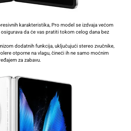
esivnih karakteristika, Pro model se izdvaja većom
e osigurava da će vas pratiti tokom celog dana bez
 nizom dodatnih funkcija, uključujući stereo zvučnike,
rolere otporne na vlagu, čineći ih ne samo moćnim
uređajem za zabavu.