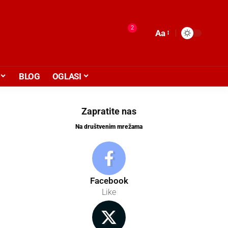
2
Aa
BLOG
OGLASI
Zapratite nas
Na društvenim mrežama
Facebook
Like