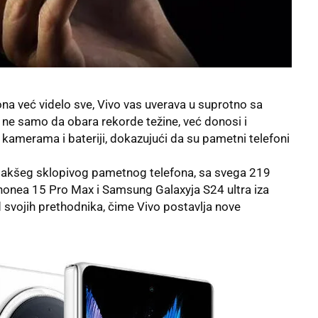
fona već videlo sve, Vivo vas uverava u suprotno sa
ne samo da obara rekorde težine, već donosi i
amerama i bateriji, dokazujući da su pametni telefoni
ajlakšeg sklopivog pametnog telefona, sa svega 219
honea 15 Pro Max i Samsung Galaxyja S24 ultra iza
od svojih prethodnika, čime Vivo postavlja nove