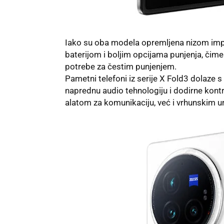
Iako su oba modela opremljena nizom impr
baterijom i boljim opcijama punjenja, čim
potrebe za čestim punjenjem.
Pametni telefoni iz serije X Fold3 dolaze s
naprednu audio tehnologiju i dodirne kont
alatom za komunikaciju, već i vrhunskim 