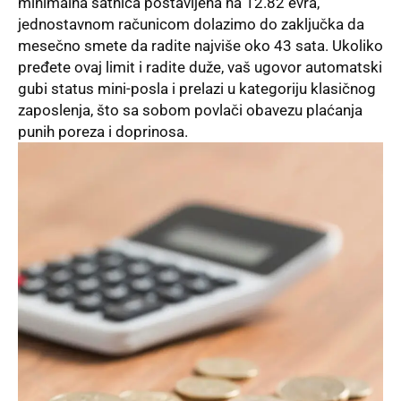
minimalna satnica postavljena na 12.82 evra,
jednostavnom računicom dolazimo do zaključka da
mesečno smete da radite najviše oko 43 sata. Ukoliko
pređete ovaj limit i radite duže, vaš ugovor automatski
gubi status mini-posla i prelazi u kategoriju klasičnog
zaposlenja, što sa sobom povlači obavezu plaćanja
punih poreza i doprinosa.