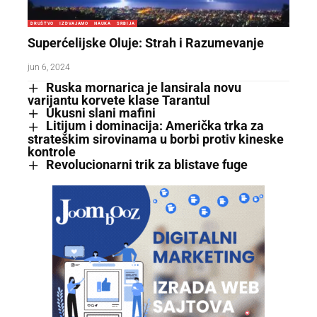
DRUŠTVO
IZDVAJAMO
NAUKA
SRBIJA
Superćelijske Oluje: Strah i Razumevanje
jun 6, 2024
Ruska mornarica je lansirala novu
varijantu korvete klase Tarantul
Ukusni slani mafini
Litijum i dominacija: Američka trka za
strateškim sirovinama u borbi protiv kineske
kontrole
Revolucionarni trik za blistave fuge