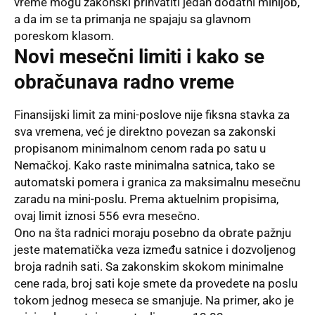
vreme mogu zakonski prihvatiti jedan dodatni minijob,
a da im se ta primanja ne spajaju sa glavnom
poreskom klasom.
Novi mesečni limiti i kako se
obračunava radno vreme
Finansijski limit za mini-poslove nije fiksna stavka za
sva vremena, već je direktno povezan sa zakonski
propisanom minimalnom cenom rada po satu u
Nemačkoj. Kako raste minimalna satnica, tako se
automatski pomera i granica za maksimalnu mesečnu
zaradu na mini-poslu. Prema aktuelnim propisima,
ovaj limit iznosi 556 evra mesečno.
Ono na šta radnici moraju posebno da obrate pažnju
jeste matematička veza između satnice i dozvoljenog
broja radnih sati. Sa zakonskim skokom minimalne
cene rada, broj sati koje smete da provedete na poslu
tokom jednog meseca se smanjuje. Na primer, ako je