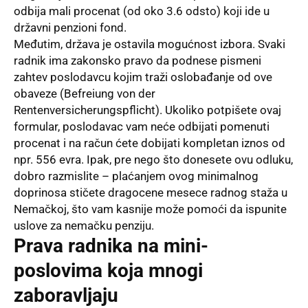
odbija mali procenat (od oko 3.6 odsto) koji ide u
državni penzioni fond.
Međutim, država je ostavila mogućnost izbora. Svaki
radnik ima zakonsko pravo da podnese pismeni
zahtev poslodavcu kojim traži oslobađanje od ove
obaveze (Befreiung von der
Rentenversicherungspflicht). Ukoliko potpišete ovaj
formular, poslodavac vam neće odbijati pomenuti
procenat i na račun ćete dobijati kompletan iznos od
npr. 556 evra. Ipak, pre nego što donesete ovu odluku,
dobro razmislite – plaćanjem ovog minimalnog
doprinosa stičete dragocene mesece radnog staža u
Nemačkoj, što vam kasnije može pomoći da ispunite
uslove za nemačku penziju.
Prava radnika na mini-
poslovima koja mnogi
zaboravljaju