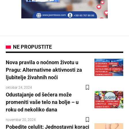
NE PROPUSTITE
Nova pravila o noćnom životu u
DIJASPORA
EVROPA
IZDVAJAMO
Pragu: Alternativne aktivnosti za
OSTALE ZEMLJE - EVROPA
PUTOVANJA
ZANIMLJIVOSTI
ljubitelje živahnih noći
oktobar 24, 2024
Odustajanje od šećera može
promeniti vaše telo na bolje – u
ISHRANA
IZDVAJAMO
LIFESTYLE
MEDICINA
ZDRAV ŽIVOT
roku od nekoliko dana
novembar 20, 2024
Pobedite celulit: Jednostavni koraci