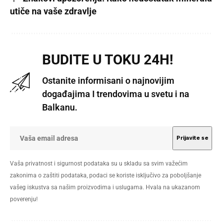
utiče na vaše zdravlje
BUDITE U TOKU 24H!
Ostanite informisani o najnovijim
događajima I trendovima u svetu i na
Balkanu.
Vaša privatnost i sigurnost podataka su u skladu sa svim važećim
zakonima o zaštiti podataka, podaci se koriste isključivo za poboljšanje
vašeg iskustva sa našim proizvodima i uslugama. Hvala na ukazanom
poverenju!