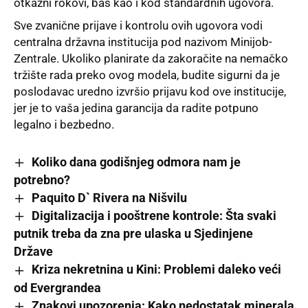
otkazni rokovi, baš kao i kod standardnih ugovora.
Sve zvanične prijave i kontrolu ovih ugovora vodi
centralna državna institucija pod nazivom Minijob-
Zentrale. Ukoliko planirate da zakoračite na nemačko
tržište rada preko ovog modela, budite sigurni da je
poslodavac uredno izvršio prijavu kod ove institucije,
jer je to vaša jedina garancija da radite potpuno
legalno i bezbedno.
Koliko dana godišnjeg odmora nam je
potrebno?
Paquito D` Rivera na Nišvilu
Digitalizacija i pooštrene kontrole: Šta svaki
putnik treba da zna pre ulaska u Sjedinjene
Države
Kriza nekretnina u Kini: Problemi daleko veći
od Evergrandea
Znakovi upozorenja: Kako nedostatak minerala