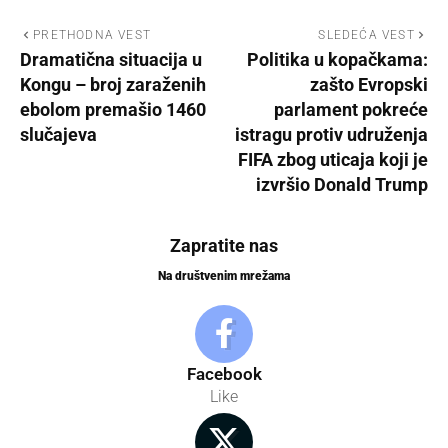
PRETHODNA VEST
SLEDEĆA VEST
Dramatična situacija u
Politika u kopačkama:
Kongu – broj zaraženih
zašto Evropski
ebolom premašio 1460
parlament pokreće
slučajeva
istragu protiv udruženja
FIFA zbog uticaja koji je
izvršio Donald Trump
Zapratite nas
Na društvenim mrežama
Facebook
Like