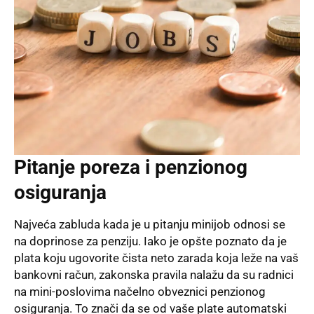
Pitanje poreza i penzionog
osiguranja
Najveća zabluda kada je u pitanju minijob odnosi se
na doprinose za penziju. Iako je opšte poznato da je
plata koju ugovorite čista neto zarada koja leže na vaš
bankovni račun, zakonska pravila nalažu da su radnici
na mini-poslovima načelno obveznici penzionog
osiguranja. To znači da se od vaše plate automatski