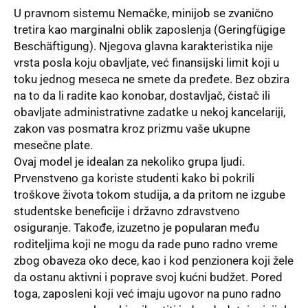
U pravnom sistemu Nemačke, minijob se zvanično
tretira kao marginalni oblik zaposlenja (Geringfügige
Beschäftigung). Njegova glavna karakteristika nije
vrsta posla koju obavljate, već finansijski limit koji u
toku jednog meseca ne smete da pređete. Bez obzira
na to da li radite kao konobar, dostavljač, čistač ili
obavljate administrativne zadatke u nekoj kancelariji,
zakon vas posmatra kroz prizmu vaše ukupne
mesečne plate.
Ovaj model je idealan za nekoliko grupa ljudi.
Prvenstveno ga koriste studenti kako bi pokrili
troškove života tokom studija, a da pritom ne izgube
studentske beneficije i državno zdravstveno
osiguranje. Takođe, izuzetno je popularan među
roditeljima koji ne mogu da rade puno radno vreme
zbog obaveza oko dece, kao i kod penzionera koji žele
da ostanu aktivni i poprave svoj kućni budžet. Pored
toga, zaposleni koji već imaju ugovor na puno radno