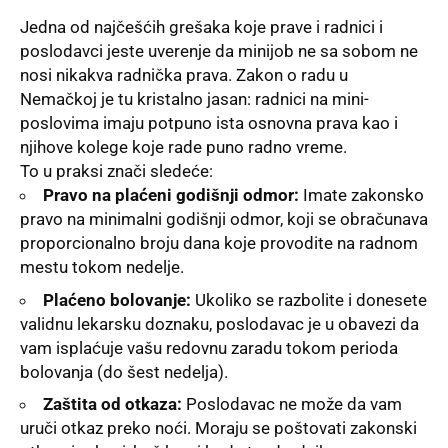
Jedna od najčešćih grešaka koje prave i radnici i
poslodavci jeste uverenje da minijob ne sa sobom ne
nosi nikakva radnička prava. Zakon o radu u
Nemačkoj je tu kristalno jasan: radnici na mini-
poslovima imaju potpuno ista osnovna prava kao i
njihove kolege koje rade puno radno vreme.
To u praksi znači sledeće:
Pravo na plaćeni godišnji odmor:
Imate zakonsko
pravo na minimalni godišnji odmor, koji se obračunava
proporcionalno broju dana koje provodite na radnom
mestu tokom nedelje.
Plaćeno bolovanje:
Ukoliko se razbolite i donesete
validnu lekarsku doznaku, poslodavac je u obavezi da
vam isplaćuje vašu redovnu zaradu tokom perioda
bolovanja (do šest nedelja).
Zaštita od otkaza:
Poslodavac ne može da vam
uruči otkaz preko noći. Moraju se poštovati zakonski