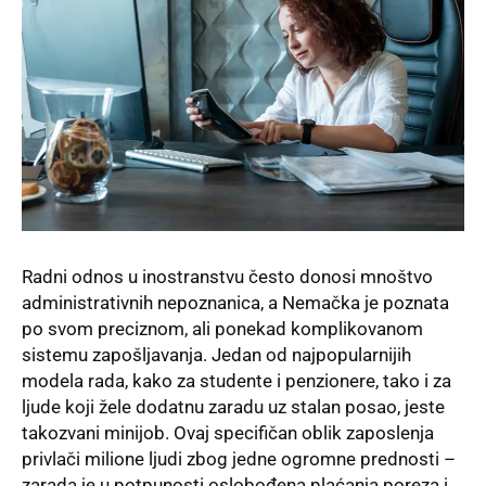
Radni odnos u inostranstvu često donosi mnoštvo
administrativnih nepoznanica, a Nemačka je poznata
po svom preciznom, ali ponekad komplikovanom
sistemu zapošljavanja. Jedan od najpopularnijih
modela rada, kako za studente i penzionere, tako i za
ljude koji žele dodatnu zaradu uz stalan posao, jeste
takozvani minijob. Ovaj specifičan oblik zaposlenja
privlači milione ljudi zbog jedne ogromne prednosti –
zarada je u potpunosti oslobođena plaćanja poreza i