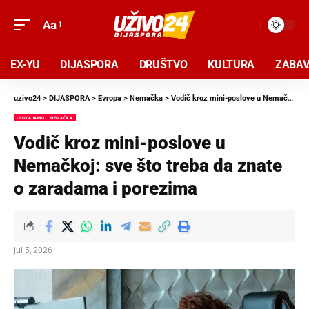
Aa
EX-YU
DIJASPORA
DRUŠTVO
KULTURA
ZABA
uzivo24
>
DIJASPORA
>
Evropa
>
Nemačka
>
Vodič kroz mini-poslove u Nemačkoj: sve što treba da znate o zaradama i porezima
IZDVAJAMO
NEMAČKA
Vodič kroz mini-poslove u
Nemačkoj: sve što treba da znate
o zaradama i porezima
jul 5, 2026