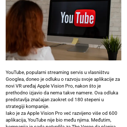
YouTube, popularni streaming servis u vlasništvu
Googlea, doneo je odluku o razvoju svoje aplikacije za
novi VR uređaj Apple Vision Pro, nakon što je
prethodno izjavio da nema takve namere. Ova odluka
predstavlja značajan zaokret od 180 stepeni u
strategiji kompanije.
Iako je za Apple Vision Pro već razvijeno više od 600
aplikacija, YouTube nije bio među njima. Međutim,
kompanija je sada potvrdila za The Verge da planira