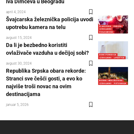
Iva Dimčeva u Beogradu
april 4, 2024
Švajcarska železnička policija uvodi
upotrebu kamera na telu
DIJASPORA
EVROPA
IZDVAJAMO
ŠVAJCARSKA
avgust 15, 2024
Da li je bezbedno koristiti
ovlaživače vazduha u dečijoj sobi?
DOM I PORODICA
IZDVAJAMO
LIFESTYLE
avgust 30, 2024
Republika Srpska obara rekorde:
Stranci sve češći gosti, a evo ko
BOSNA I HERCEGOVINA
IZDVAJAMO
PUTOVANJA
najviše troši novac na ovim
destinacijama
januar 5, 2026