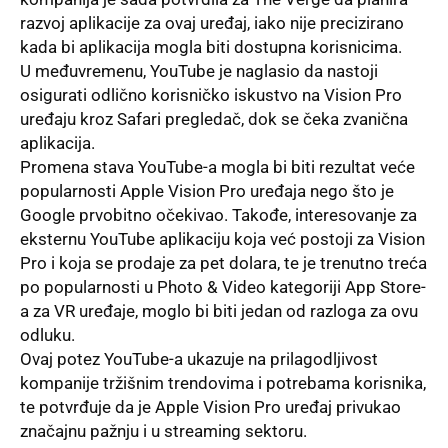
razvoj aplikacije za ovaj uređaj, iako nije precizirano
kada bi aplikacija mogla biti dostupna korisnicima.
U međuvremenu, YouTube je naglasio da nastoji
osigurati odlično korisničko iskustvo na Vision Pro
uređaju kroz Safari pregledač, dok se čeka zvanična
aplikacija.
Promena stava YouTube-a mogla bi biti rezultat veće
popularnosti Apple Vision Pro uređaja nego što je
Google prvobitno očekivao. Takođe, interesovanje za
eksternu YouTube aplikaciju koja već postoji za Vision
Pro i koja se prodaje za pet dolara, te je trenutno treća
po popularnosti u Photo & Video kategoriji App Store-
a za VR uređaje, moglo bi biti jedan od razloga za ovu
odluku.
Ovaj potez YouTube-a ukazuje na prilagodljivost
kompanije tržišnim trendovima i potrebama korisnika,
te potvrđuje da je Apple Vision Pro uređaj privukao
značajnu pažnju i u streaming sektoru.