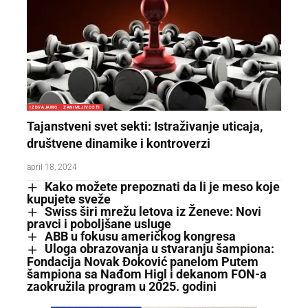
IZDVAJAMO
ZANIMLJIVOSTI
Tajanstveni svet sekti: Istraživanje uticaja,
društvene dinamike i kontroverzi
april 18, 2024
Kako možete prepoznati da li je meso koje
kupujete sveže
Swiss širi mrežu letova iz Ženeve: Novi
pravci i poboljšane usluge
ABB u fokusu američkog kongresa
Uloga obrazovanja u stvaranju šampiona:
Fondacija Novak Đoković panelom Putem
šampiona sa Nađom Higl i dekanom FON-a
zaokružila program u 2025. godini