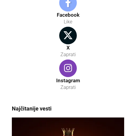
Facebook
Like
X
Zaprati
Instagram
Zaprati
Najčitanije vesti