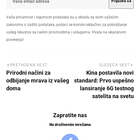
Vaša privatnost i sigurnost podataka su u skladu sa svim važećim
zakonima o zaštiti podataka, podaci se koriste isključivo za poboljšanje
vašeg iskustva sa našim proizvodima i uslugama. Hvala na ukazanom
poverenju!
PRETHODNA VEST
SLEDEĆA VEST
Prirodni načini za
Kina postavila novi
odbijanje mrava iz vašeg
standard: Prvo uspešno
doma
lansiranje 6G testnog
satelita na svetu
Zapratite nas
Na društvenim mrežama