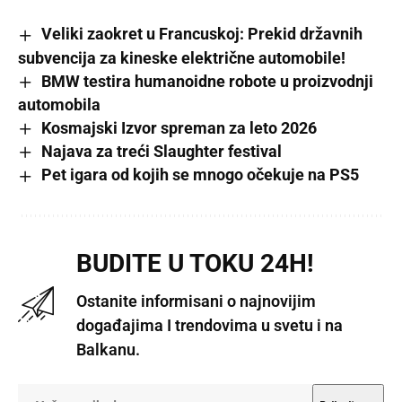
Veliki zaokret u Francuskoj: Prekid državnih
subvencija za kineske električne automobile!
BMW testira humanoidne robote u proizvodnji
automobila
Kosmajski Izvor spreman za leto 2026
Najava za treći Slaughter festival
Pet igara od kojih se mnogo očekuje na PS5
BUDITE U TOKU 24H!
Ostanite informisani o najnovijim
događajima I trendovima u svetu i na
Balkanu.