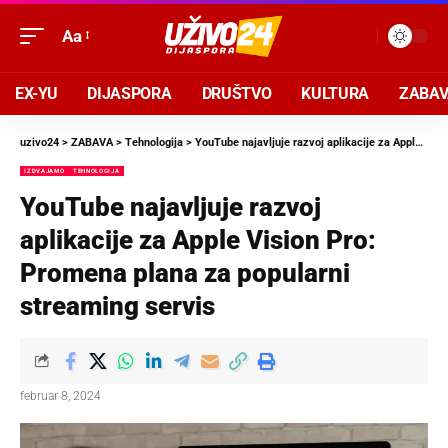
Aa
EX-YU
DIJASPORA
DRUŠTVO
KULTURA
ZABA
uzivo24
>
ZABAVA
>
Tehnologija
>
YouTube najavljuje razvoj aplikacije za Apple Vision Pro: Promena plana za popularni streaming servis
IZDVAJAMO
TEHNOLOGIJA
YouTube najavljuje razvoj
aplikacije za Apple Vision Pro:
Promena plana za popularni
streaming servis
februar 8, 2024