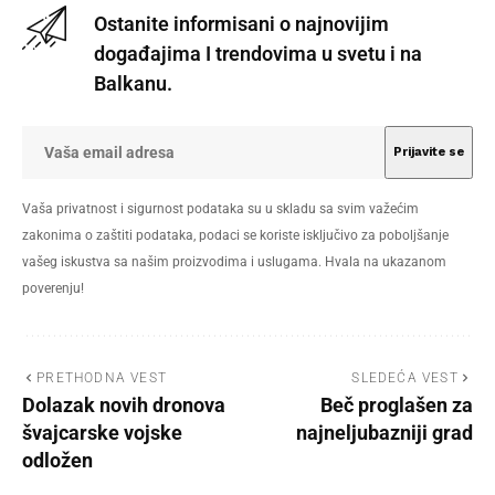
Ostanite informisani o najnovijim
događajima I trendovima u svetu i na
Balkanu.
Vaša privatnost i sigurnost podataka su u skladu sa svim važećim
zakonima o zaštiti podataka, podaci se koriste isključivo za poboljšanje
vašeg iskustva sa našim proizvodima i uslugama. Hvala na ukazanom
poverenju!
PRETHODNA VEST
SLEDEĆA VEST
Dolazak novih dronova
Beč proglašen za
švajcarske vojske
najneljubazniji grad
odložen