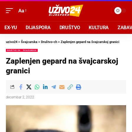
Aa
EX-YU
DIJASPORA
DRUŠTVO
KULTURA
ZABA
uzivo24
>
Švajcarska
>
Društvo-ch
>
Zaplenjen gepard na švajcarskoj granici
DRUŠTVO-CH
ŠVAJCARSKA
Zaplenjen gepard na švajcarskoj
granici
decembar 2, 2022