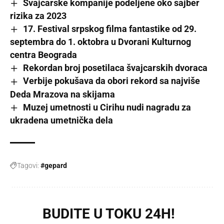
Švajcarske kompanije podeljene oko sajber
rizika za 2023
17. Festival srpskog filma fantastike od 29.
septembra do 1. oktobra u Dvorani Kulturnog
centra Beograda
Rekordan broj posetilaca švajcarskih dvoraca
Verbije pokušava da obori rekord sa najviše
Deda Mrazova na skijama
Muzej umetnosti u Cirihu nudi nagradu za
ukradena umetnička dela
Tagovi:
#gepard
BUDITE U TOKU 24H!