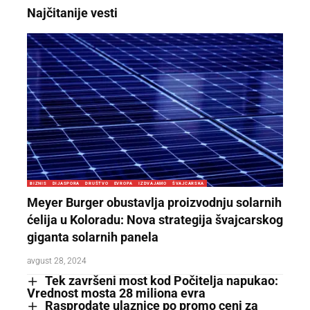
Najčitanije vesti
BIZNIS
DIJASPORA
DRUŠTVO
EVROPA
IZDVAJAMO
ŠVAJCARSKA
Meyer Burger obustavlja proizvodnju solarnih
ćelija u Koloradu: Nova strategija švajcarskog
giganta solarnih panela
avgust 28, 2024
Tek završeni most kod Počitelja napukao:
Vrednost mosta 28 miliona evra
Rasprodate ulaznice po promo ceni za