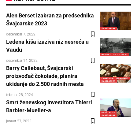
Alen Berset izabran za predsednika
Švajcarske 2023
ŠVAJCARSKA
decembar 7, 2022
Ledena kiša izaziva niz nesreća u
Vaudu
HRONIKA
ŠVAJCARSKA
decembar 14, 2022
Barry Callebaut, Švajcarski
proizvođač čokolade, planira
EKONOMIJA
IZDVAJAMO
ŠVAJCARSKA
ukidanje do 2.500 radnih mesta
februar 28, 2024
Smrt ženevskog investitora Thierri
Barbier-Mueller-a
DRUŠTVO-CH
ŠVAJCARSKA
januar 27, 2023