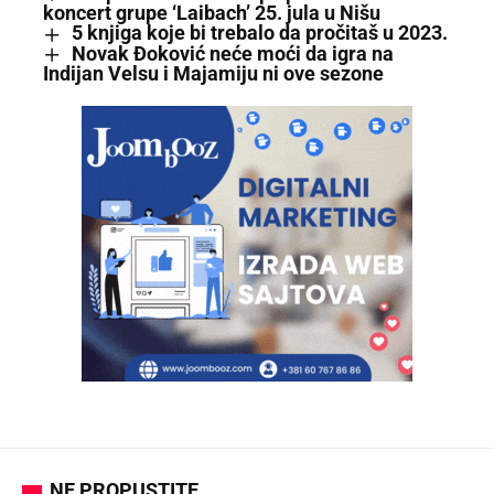
koncert grupe ‘Laibach’ 25. jula u Nišu
5 knjiga koje bi trebalo da pročitaš u 2023.
Novak Đoković neće moći da igra na
Indijan Velsu i Majamiju ni ove sezone
NE PROPUSTITE