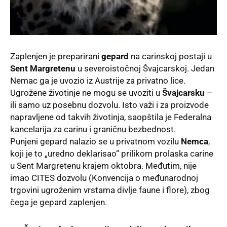
Zaplenjen je preparirani
gepard
na carinskoj postaji u
Sent Margretenu
u severoistočnoj Švajcarskoj. Jedan
Nemac ga je uvozio iz Austrije za privatno lice.
Ugrožene životinje ne mogu se uvoziti u
Švajcarsku
–
ili samo uz posebnu dozvolu. Isto važi i za proizvode
napravljene od takvih životinja, saopštila je Federalna
kancelarija za carinu i graničnu bezbednost.
Punjeni gepard nalazio se u privatnom vozilu
Nemca
,
koji je to „uredno deklarisao“ prilikom prolaska carine
u Sent Margretenu krajem oktobra. Međutim, nije
imao CITES dozvolu (Konvencija o međunarodnoj
trgovini ugroženim vrstama divlje faune i flore), zbog
čega je gepard zaplenjen.