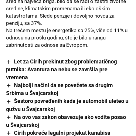
sredina najveća briga, bilo da se radi o zaštiti životne
sredine, klimatskim promenama ili ekološkim
katastrofama. Slede penzije i dovoljno novca za
penziju, sa 37%.
Na trećem mestu je energetika sa 25%, više od 11% u
odnosu na prošlu godinu, što je bilo u rangu
zabrinutosti za
odnose sa Evropom.
Let za Cirih prekinut zbog problematičnog
putnika: Avantura na nebu se završila pre
vremena
Najbolji načini da se povežete sa drugim
Srbima u Švajcarskoj
Šestoro povređenih kada je automobil uleteo u
gužvu u Švajcarskoj
Na ovo vas zakon obavezuje ako vodite posao
u Švajcarskoj
Cirih pokreće legalni projekat kanabisa