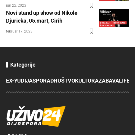
jun 22, 2023
Novi stand up show od Nikole
Djuricka, 05.mart, Cirih
DOGAĐAJI
IZDVAJAMO
ŠVAJCARSKA
februar 17, 2023
Kategorije
EX-YU
DIJASPORA
DRUŠTVO
KULTURA
ZABAVA
LIFES