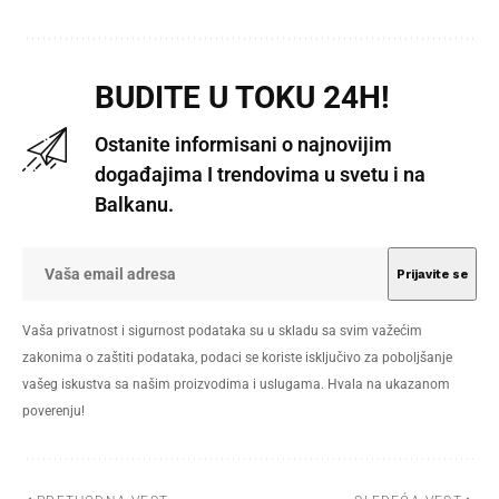
BUDITE U TOKU 24H!
Ostanite informisani o najnovijim
događajima I trendovima u svetu i na
Balkanu.
Vaša privatnost i sigurnost podataka su u skladu sa svim važećim
zakonima o zaštiti podataka, podaci se koriste isključivo za poboljšanje
vašeg iskustva sa našim proizvodima i uslugama. Hvala na ukazanom
poverenju!