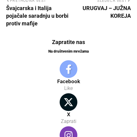
PRETHODNA VEST
SLEDEĆA VEST
Švajcarska i Italija
URUGVAJ – JUŽNA
pojačale saradnju u borbi
KOREJA
protiv mafije
Zapratite nas
Na društvenim mrežama
Facebook
Like
X
Zaprati