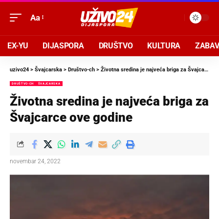
Aa
EX-YU
DIJASPORA
DRUŠTVO
KULTURA
ZABA
uzivo24
>
Švajcarska
>
Društvo-ch
>
Životna sredina je najveća briga za Švajcarce ove godine
DRUŠTVO-CH
ŠVAJCARSKA
Životna sredina je najveća briga za
Švajcarce ove godine
novembar 24, 2022