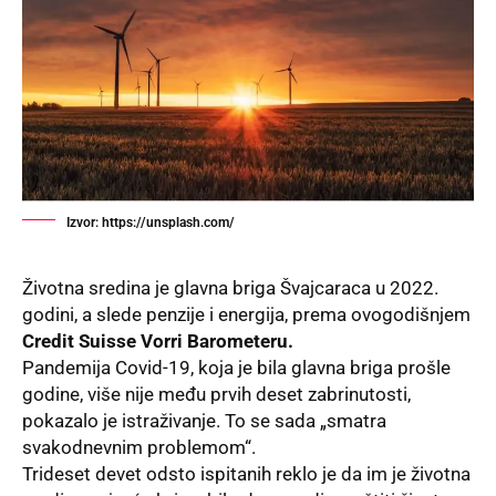
Izvor: https://unsplash.com/
Životna sredina je glavna briga Švajcaraca u 2022.
godini, a slede penzije i energija, prema ovogodišnjem
Credit Suisse Vorri
Barometeru
.
Pandemija Covid-19, koja je bila glavna briga prošle
godine, više nije među prvih deset zabrinutosti,
pokazalo je istraživanje. To se sada „smatra
svakodnevnim problemom“.
Trideset devet odsto ispitanih reklo je da im je životna