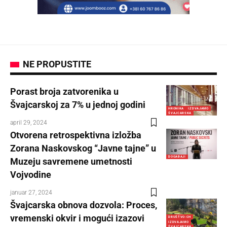
NE PROPUSTITE
Porast broja zatvorenika u
Švajcarskoj za 7% u jednoj godini
HRONIKA
IZDVAJAMO
ŠVAJCARSKA
april 29, 2024
Otvorena retrospektivna izložba
Zorana Naskovskog “Javne tajne” u
DOGAĐAJI
Muzeju savremene umetnosti
Vojvodine
januar 27, 2024
Švajcarska obnova dozvola: Proces,
vremenski okvir i mogući izazovi
DRUŠTVO-CH
IZDVAJAMO
ŠVAJCARSKA