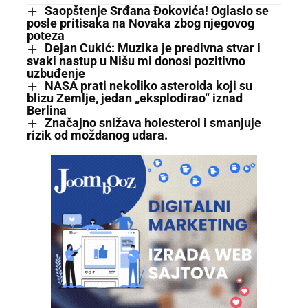
Saopštenje Srđana Đokovića! Oglasio se
posle pritisaka na Novaka zbog njegovog
poteza
Dejan Cukić: Muzika je predivna stvar i
svaki nastup u Nišu mi donosi pozitivno
uzbuđenje
NASA prati nekoliko asteroida koji su
blizu Zemlje, jedan „eksplodirao“ iznad
Berlina
Značajno snižava holesterol i smanjuje
rizik od moždanog udara.