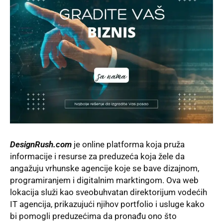
DesignRush.com
je online
platforma
koja pruža
informacije i resurse za preduzeća koja žele da
angažuju vrhunske agencije koje se bave dizajnom,
programiranjem i digitalnim marktingom. Ova web
lokacija služi kao sveobuhvatan direktorijum vodećih
IT agencija, prikazujući njihov portfolio i usluge kako
bi pomogli preduzećima da pronađu ono što