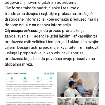
odgovara njihovim digitalnim potrebama.
Platforma takođe sadrži članke i resurse o
trendovima dizajna i najboljim praksama, pružajući
dragocene informacije koje pomažu preduzećima da
donose odluke na osnovu informacija.
Cilj
designrush.com
je da proces pronalaženja i
zapošljavanja IT agencije učini lakšim i efikasnijim za
preduzeća svih veličina i industrija. U skladu sa svojim
ciljem Designrush prepoznaje kvalitete firmi, njihovih
usluga i preporučuje ih kao vrhunski izbor za
preduzeća koja žele da povećaju svoje prisustvo na
globalnoj mreži.