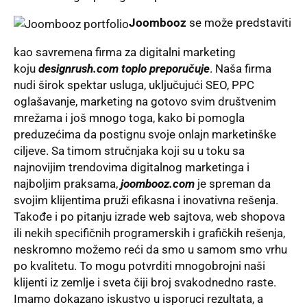
Joombooz
se može predstaviti
kao savremena firma za digitalni marketing
koju
designrush.com toplo preporučuje
. Naša firma
nudi širok spektar usluga, uključujući SEO, PPC
oglašavanje, marketing na gotovo svim društvenim
mrežama i još mnogo toga, kako bi pomogla
preduzećima da postignu svoje onlajn marketinške
ciljeve. Sa timom stručnjaka koji su u toku sa
najnovijim trendovima digitalnog marketinga i
najboljim praksama,
joombooz.com
je spreman da
svojim klijentima pruži efikasna i inovativna rešenja.
Takođe i po pitanju izrade web sajtova, web shopova
ili nekih specifičnih programerskih i grafičkih rešenja,
neskromno možemo reći da smo u samom smo vrhu
po kvalitetu. To mogu potvrditi mnogobrojni naši
klijenti iz zemlje i sveta čiji broj svakodnedno raste.
Imamo dokazano iskustvo u isporuci rezultata, a