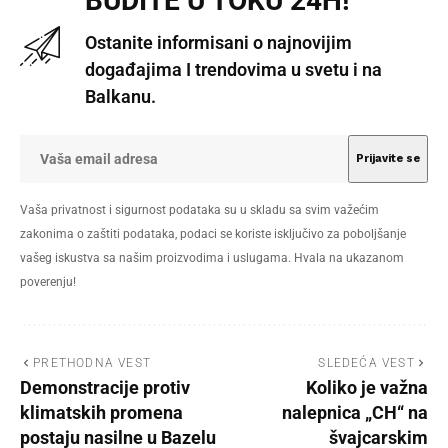
BUDITE U TOKU 24H!
Ostanite informisani o najnovijim
događajima I trendovima u svetu i na
Balkanu.
Vaša privatnost i sigurnost podataka su u skladu sa svim važećim
zakonima o zaštiti podataka, podaci se koriste isključivo za poboljšanje
vašeg iskustva sa našim proizvodima i uslugama. Hvala na ukazanom
poverenju!
PRETHODNA VEST
SLEDEĆA VEST
Demonstracije protiv
Koliko je važna
klimatskih promena
nalepnica „CH“ na
postaju nasilne u Bazelu
švajcarskim