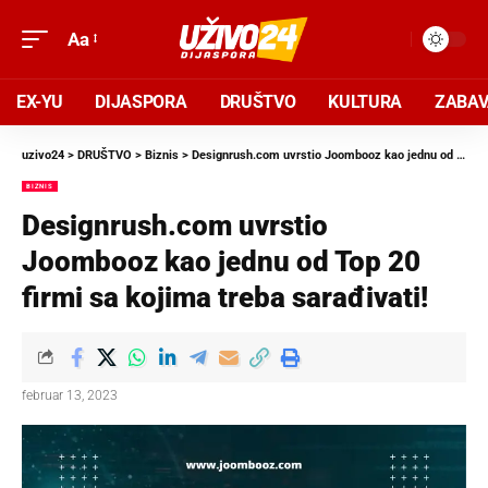
Aa
EX-YU
DIJASPORA
DRUŠTVO
KULTURA
ZABA
uzivo24
>
DRUŠTVO
>
Biznis
>
Designrush.com uvrstio Joombooz kao jednu od Top 20 firmi sa kojima treba sarađivati!
BIZNIS
Designrush.com uvrstio
Joombooz kao jednu od Top 20
firmi sa kojima treba sarađivati!
februar 13, 2023