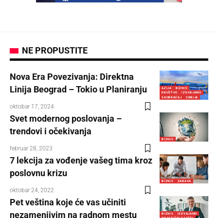
NE PROPUSTITE
Nova Era Povezivanja: Direktna
Linija Beograd – Tokio u Planiranju
AZIJA
BIZNIS
DRUŠTVO
IZDVAJAMO
SAOBRAĆAJ
SRBIJA
oktobar 17, 2024
Svet modernog poslovanja –
trendovi i očekivanja
BIZNIS
februar 28, 2023
7 lekcija za vođenje vašeg tima kroz
poslovnu krizu
BIZNIS
ZABAVA
oktobar 24, 2022
Pet veština koje će vas učiniti
nezamenjivim na radnom mestu
BIZNIS
IZDVAJAMO
PRAKTIČNI SAVETI