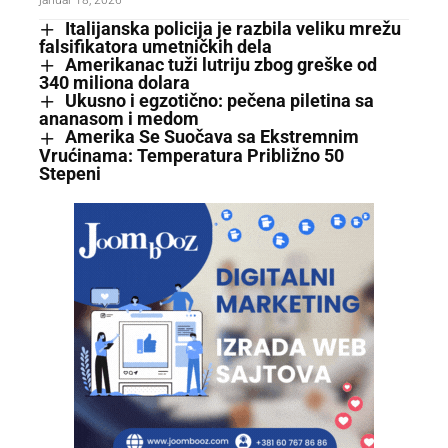
Italijanska policija je razbila veliku mrežu
falsifikatora umetničkih dela
Amerikanac tuži lutriju zbog greške od
340 miliona dolara
Ukusno i egzotično: pečena piletina sa
ananasom i medom
Amerika Se Suočava sa Ekstremnim
Vrućinama: Temperatura Približno 50
Stepeni