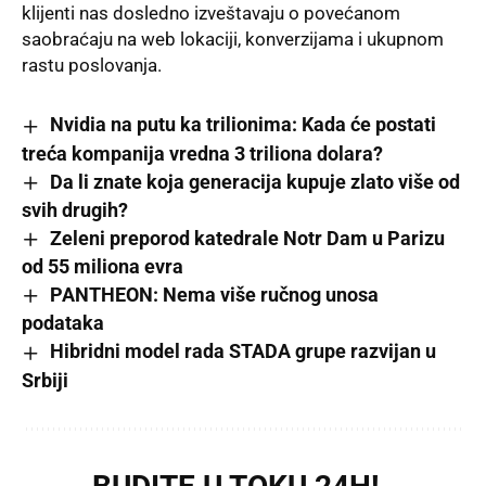
klijenti nas dosledno izveštavaju o povećanom
saobraćaju na
web
lokaciji, konverzijama i ukupnom
rastu poslovanja.
Nvidia na putu ka trilionima: Kada će postati
treća kompanija vredna 3 triliona dolara?
Da li znate koja generacija kupuje zlato više od
svih drugih?
Zeleni preporod katedrale Notr Dam u Parizu
od 55 miliona evra
PANTHEON: Nema više ručnog unosa
podataka
Hibridni model rada STADA grupe razvijan u
Srbiji