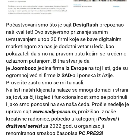
Počastvovani smo što je sajt
DesigRush
prepoznao
naš kvalitet! Ovo svojevrsno priznanje samim
uvrstavanjem u top 20 firmi koje se bave digitalnim
marketingom za nas je dodatni vetar u leđa, kao i
pokazatelj da smo na pravom putu kojim se krećemo
uzlaznom putanjom. Bitna stvar je da
je
Joombooz
jedina firma
iz Evrope
na toj listi, gde su
ogromnoj većini firme iz
SAD
-a i poneka iz Azije.
Proverite zašto smo se mi tu našli.
Na listi naših klijenata nalaze se mnogi domaći i strani
sajtovi, za čiji izgled i funkcionalnost smo se pobrinuli
i jako smo ponosni na sva naša čeda. Prošle nedelje je
upravo sajt
www.nadji-posao.rs
, proizišao iz naše
kreativne radionice, pobedio u kategoriji
Poslovni i
društveni servisi
za 2022.god. u organizaciji
renomiranog srpskog časopisa
PC PRESS
!