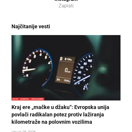
Zaprati
Najčitanije vesti
AUTO
EVROPA
IZDVAJAMO
Kraj ere „mačke u džaku“: Evropska unija
povlači radikalan potez protiv lažiranja
kilometraže na polovnim vozilima
januar 18, 2026