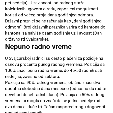
pet nedelja). U zavisnosti od radnog staža ili
kolektivnih ugovora o radu, zaposleni mogu imati
koristi od većeg broja dana godišnjeg odmora.
Državni praznici se ne računaju kao „dani godišnjeg
odmora“. Broj državnih praznika varira od kantona do
kantona, sa najviše osam godišnje uz 1avgust (Dan
državnosti Švajcarske).
Nepuno radno vreme
U Švajcarskoj radnici su često plaćeni za pozicije na
osnovu procenta punog radnog vremena. Pozicija sa
100% znači puno radno vreme, do 45-50 radnih sati
nedeljno, zavisno od sektora.
Pozicija sa 90% radnog vremena, obično znači dva
dodatna slobodna dana mesečno (odnosno da radite
devet od deset radnih dana). Pozicija sa 50% radnog
vremena bi mogla da znači da se jedne nedelje radi
dva dana a iduće tri. Tačan raspored mogu dogovoriti
poslodavac i radnik.