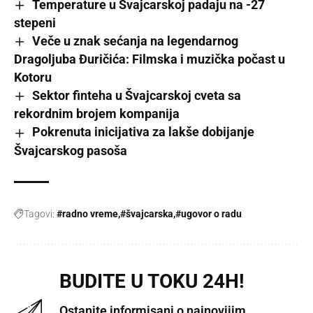
Temperature u Švajcarskoj padaju na -27
stepeni
Veče u znak sećanja na legendarnog
Dragoljuba Đuričića: Filmska i muzička počast u
Kotoru
Sektor finteha u Švajcarskoj cveta sa
rekordnim brojem kompanija
Pokrenuta inicijativa za lakše dobijanje
Švajcarskog pasoša
Tagovi:
#radno vreme
#švajcarska
#ugovor o radu
BUDITE U TOKU 24H!
Ostanite informisani o najnovijim