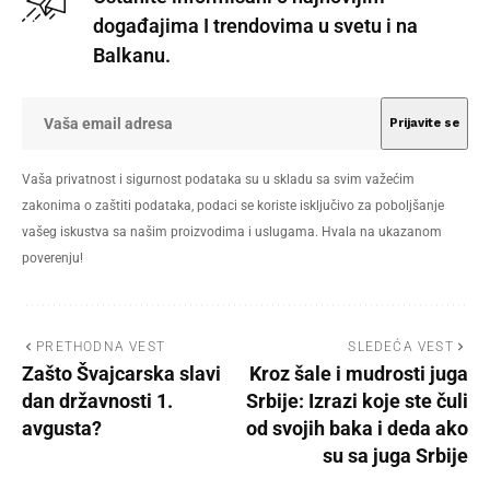
događajima I trendovima u svetu i na
Balkanu.
Vaša privatnost i sigurnost podataka su u skladu sa svim važećim
zakonima o zaštiti podataka, podaci se koriste isključivo za poboljšanje
vašeg iskustva sa našim proizvodima i uslugama. Hvala na ukazanom
poverenju!
PRETHODNA VEST
SLEDEĆA VEST
Zašto Švajcarska slavi
Kroz šale i mudrosti juga
dan državnosti 1.
Srbije: Izrazi koje ste čuli
avgusta?
od svojih baka i deda ako
su sa juga Srbije