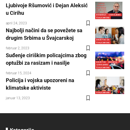
Ljubivoje Ršumović i Dejan Aleksić
u Cirihu
DOGAĐAJI
IZDVAJAMO
ŠVAJCARSKA
april 24, 2023
Najbolji načini da se povežete sa
drugim Srbima u Švajcarskoj
DRUŠTVO-CH
ŠVAJCARSKA
februar 2, 2023
Suđenje ciriškim policajcima zbog
optužbi za rasizam i nasilje
DRUŠTVO
HRONIKA
IZDVAJAMO
ŠVAJCARSKA
februar 15, 2024
Policija i vojska upozoreni na
klimatske aktiviste
ŠVAJCARSKA
januar 13, 2023