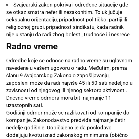
Švajcarski zakon pokriva i određene situacije gde
se otkaz smatra nefer ili nezakonitim. To uključuje
seksualnu orijentaciju, pripadnost političkoj partiji ili
religioznoj grupi, pripadnost sindikatu, kada radnik
nije u stanju da radi zbog bolesti, trudnoće ili nesreće.
Radno vreme
Odredbe koje se odnose na radno vreme su uglavnom
navedene u vašem ugovoru o radu. Međutim, prema
članu 9 švajcarskog Zakona o zapošljavanju,
zaposleni može da radi najviše 45 ili 50 sati nedeljno u
zavisnosti od njegovog ili njenog sektora aktivnosti.
Dnevno vreme odmora mora biti najmanje 11
uzastopnih sati.
Godišnji odmor može se razlikovati od kompanije do
kompanije. Zakonodavstvo predviđa najmanje četiri
nedelje godišnje. Uobičajeno je da poslodavci
dodeljuju kvotu iznad zakonskog minimuma (obično