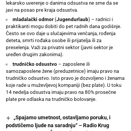
lekarsko uverenje o danima odsustva ne sme da se
javi na posao pre kraja odsustva.
mladalački odmor
(
Jugendurlaub
) – radnici i
praktikanti mogu dobiti do pet radnih dana godišnje.
Često se ovo daje u slučajevima venčanja, rođenja
deteta, smrti rođaka osobe ili prijatelja ili za
preselenja. Važi za privatni sektor (javni sektor je
uređen drugim zakonima).
trudničko odsustvo
– zaposlene ili
samozaposlene žene (preduzetnice) imaju pravo na
trudničko odsustvo. Isto pravo je dozvoljeno i ženama
koje rade u muževljevoj kompaniji (bez plate). U toku
14 nedelja odsustva imaju pravo na 80%
prosečne
plate
pre odlaska na trudničko bolovanje.
„Spajamo umetnost, ostavljamo poruku, i
podstičemo ljude na saradnju“ – Radio Krug