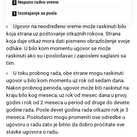
Nepuno radno vreme
Izostajanje sa posla
Ugovor na neodređeno vreme može raskinuti bilo
koja strana uz poštovanje otkaznih rokova. Strana
koja daje otkaz mora dati pismeno obrazloženje svoje
odluke. U bilo kom momentu ugovor se može
raskinuti ako su i poslodavac i zaposleni saglasni sa
tim.
U toku probnog rada, obe strane mogu raskinuti
ugovor u bilo kom momentu uz rok od sedam dana.
Nakon probnog perioda, ugovor može biti raskinut na
kraju bilo kog meseca, uz rok od mesec dana u prvoj
godini i rok od 2 meseca u period od druge do devete
godine rada. Posle devet godina rada otkazni rok je 3
meseca. Poslodavci mogu promeniti ove odredbe u
ugovoru o radu zato je bitno da dobro pročitate sve
stavke ugovora o radu.