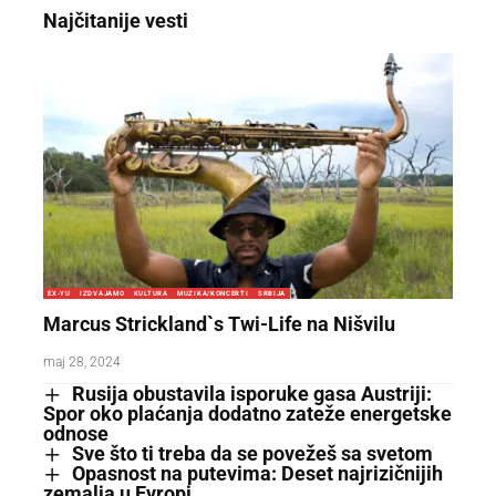
Najčitanije vesti
EX-YU
IZDVAJAMO
KULTURA
MUZIKA/KONCERTI
SRBIJA
Marcus Strickland`s Twi-Life na Nišvilu
maj 28, 2024
Rusija obustavila isporuke gasa Austriji:
Spor oko plaćanja dodatno zateže energetske
odnose
Sve što ti treba da se povežeš sa svetom
Opasnost na putevima: Deset najrizičnijih
zemalja u Evropi