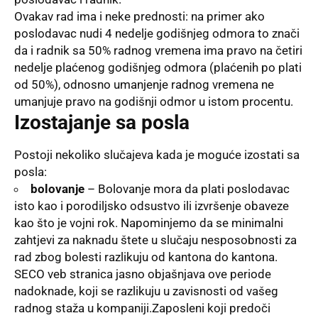
Ovakav rad ima i neke prednosti: na primer ako
poslodavac nudi 4 nedelje godišnjeg odmora to znači
da i radnik sa 50% radnog vremena ima pravo na četiri
nedelje plaćenog godišnjeg odmora (plaćenih po plati
od 50%), odnosno umanjenje radnog vremena ne
umanjuje pravo na godišnji odmor u istom procentu.
Izostajanje sa posla
Postoji nekoliko slučajeva kada je moguće izostati sa
posla:
bolovanje
– Bolovanje mora da plati poslodavac
isto kao i porodiljsko odsustvo ili izvršenje obaveze
kao što je vojni rok. Napominjemo da se minimalni
zahtjevi za naknadu štete u slučaju nesposobnosti za
rad zbog bolesti razlikuju od kantona do kantona.
SECO veb stranica
jasno objašnjava ove periode
nadoknade, koji se razlikuju u zavisnosti od vašeg
radnog staža u kompaniji.Zaposleni koji predoči