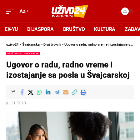
Aa
EX-YU
DIJASPORA
DRUŠTVO
KULTURA
ZABA
uzivo24
>
Švajcarska
>
Društvo-ch
>
Ugovor o radu, radno vreme i izostajanje sa posla u Švajcarskoj
DRUŠTVO-CH
ŠVAJCARSKA
Ugovor o radu, radno vreme i
izostajanje sa posla u Švajcarskoj
jul 31, 2023