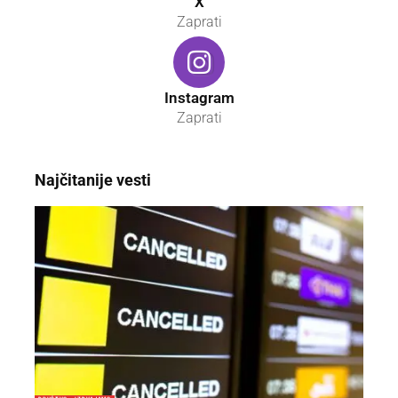
X
Zaprati
Instagram
Zaprati
Najčitanije vesti