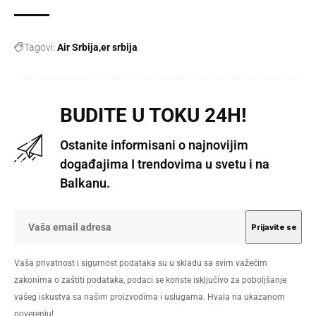
Tagovi:
Air Srbija
er srbija
BUDITE U TOKU 24H!
Ostanite informisani o najnovijim
događajima I trendovima u svetu i na
Balkanu.
Vaša privatnost i sigurnost podataka su u skladu sa svim važećim
zakonima o zaštiti podataka, podaci se koriste isključivo za poboljšanje
vašeg iskustva sa našim proizvodima i uslugama. Hvala na ukazanom
poverenju!