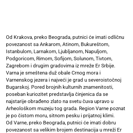
Od Krakova, preko Beograda, putnici će imati odličnu
povezanost sa Ankarom, Atinom, Bukureštom,
Istanbulom, Larnakom, Ljubljanom, Napuljom,
Podgoricom, Rimom, Sofijom, Solunom, Tivtom,
Zagrebom i drugim gradovima iz mreže Er Srbije.
Varna je smeštena duž obale Crnog mora i
Varnenskog jezera i najveći je grad u severoistočnoj
Bugarskoj. Pored brojnih kulturnih znamenitosti,
poseban kuriozitet predstavlja činjenica da se
najstarije obrađeno zlato na svetu čuva upravo u
Arheološkom muzeju tog grada. Region Varne poznat
je po čistom moru, sitnom pesku i prijatnoj klimi.
Od Varne, preko Beograda, putnici će imati dobru
povezanost sa velikim brojem destinacija u mreži Er