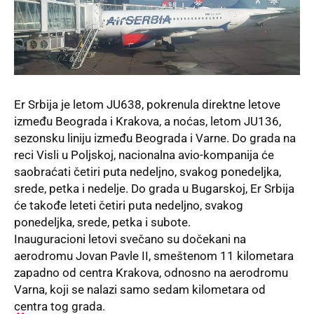
Er Srbij
a
je letom JU638, pokrenula direktne letove
između Beograda i Krakova, a noćas, letom JU136,
sezonsku liniju između Beograda i Varne. Do grada na
reci Visli u Poljskoj, nacionalna avio-kompanija će
saobraćati četiri puta nedeljno, svakog ponedeljka,
srede, petka i nedelje. Do grada u Bugarskoj, Er Srbija
će takođe leteti četiri puta nedeljno, svakog
ponedeljka, srede, petka i subote.
Inauguracioni letovi svečano su dočekani na
aerodromu Jovan Pavle II, smeštenom 11 kilometara
zapadno od centra Krakova, odnosno na aerodromu
Varna, koji se nalazi samo sedam kilometara od
centra tog grada.