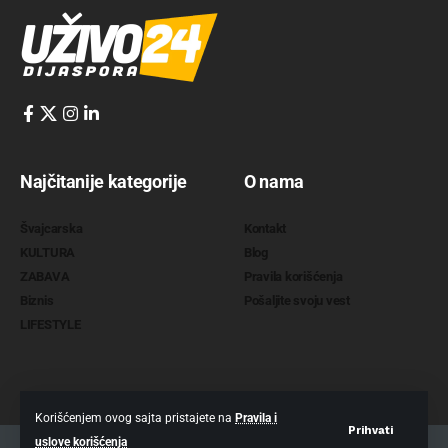
Najčitanije kategorije
O nama
Švajcarska
Kontakt
KULTURA
Blog
ZABAVA
Pravila korišćenja
Biznis
Pošaljite svoju vest
LIFESTYLE
Korišćenjem ovog sajta pristajete na
Pravila i
Prihvati
uslove korišćenja