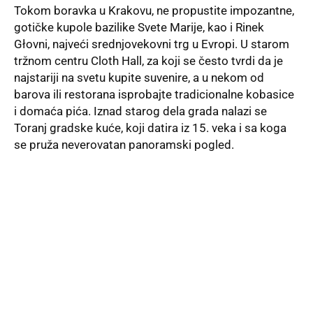
Tokom boravka u Krakovu, ne propustite impozantne,
gotičke kupole bazilike Svete Marije, kao i Rinek
Głovni, najveći srednjovekovni trg u Evropi. U starom
tržnom centru Cloth Hall, za koji se često tvrdi da je
najstariji na svetu kupite suvenire, a u nekom od
barova ili restorana isprobajte tradicionalne kobasice
i domaća pića. Iznad starog dela grada nalazi se
Toranj gradske kuće, koji datira iz 15. veka i sa koga
se pruža neverovatan panoramski pogled.