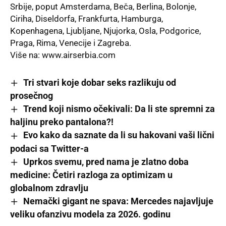
Srbije, poput Amsterdama, Beča, Berlina, Bolonje,
Ciriha, Diseldorfa, Frankfurta, Hamburga,
Kopenhagena, Ljubljane, Njujorka, Osla, Podgorice,
Praga, Rima, Venecije i Zagreba.
Više na:
www.airserbia.com
Tri stvari koje dobar seks razlikuju od
prosečnog
Trend koji nismo očekivali: Da li ste spremni za
haljinu preko pantalona?!
Evo kako da saznate da li su hakovani vaši lični
podaci sa Twitter-a
Uprkos svemu, pred nama je zlatno doba
medicine: Četiri razloga za optimizam u
globalnom zdravlju
Nemački gigant ne spava: Mercedes najavljuje
veliku ofanzivu modela za 2026. godinu