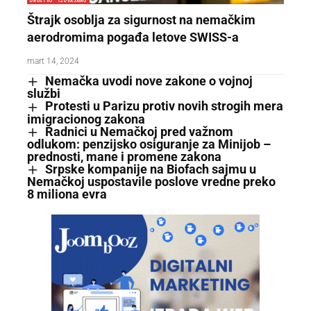
DRUŠTVO
IZDVAJAMO
Štrajk osoblja za sigurnost na nemačkim
aerodromima pogađa letove SWISS-a
mart 14, 2024
Nemačka uvodi nove zakone o vojnoj
službi
Protesti u Parizu protiv novih strogih mera
imigracionog zakona
Radnici u Nemačkoj pred važnom
odlukom: penzijsko osiguranje za Minijob –
prednosti, mane i promene zakona
Srpske kompanije na Biofach sajmu u
Nemačkoj uspostavile poslove vredne preko
8 miliona evra