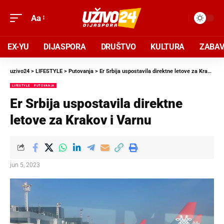
Aa
EX-YU
DIJASPORA
DRUŠTVO
KULTURA
ZABA
uzivo24
>
LIFESTYLE
>
Putovanja
>
Er Srbija uspostavila direktne letove za Krakov i Varnu
LIFESTYLE
PUTOVANJA
Er Srbija uspostavila direktne
letove za Krakov i Varnu
jun 5, 2023