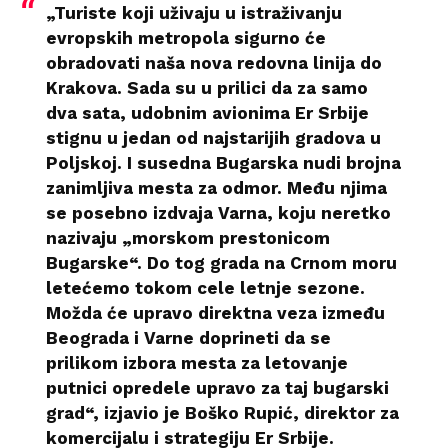
„Turiste koji uživaju u istraživanju
evropskih metropola sigurno će
obradovati naša nova redovna linija do
Krakova. Sada su u prilici da za samo
dva sata, udobnim avionima Er Srbije
stignu u jedan od najstarijih gradova u
Poljskoj. I susedna Bugarska nudi brojna
zanimljiva mesta za odmor. Među njima
se posebno izdvaja Varna, koju neretko
nazivaju „morskom prestonicom
Bugarske“. Do tog grada na Crnom moru
letećemo tokom cele letnje sezone.
Možda će upravo direktna veza između
Beograda i Varne doprineti da se
prilikom izbora mesta za letovanje
putnici opredele upravo za taj bugarski
grad“, izjavio je Boško Rupić, direktor za
komercijalu i strategiju Er Srbije.