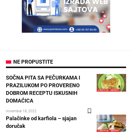
NE PROPUSTITE
SOČNA PITA SA PEČURKAMA I
PRAZILUKOM PO PROVERENO
LIFESTYLE
RECEPTI
DOBROM RECEPTU ISKUSNIH
DOMAĆICA
novembar 18, 2022
Palačinke od karfiola – sjajan
doručak
LIFESTYLE
RECEPTI