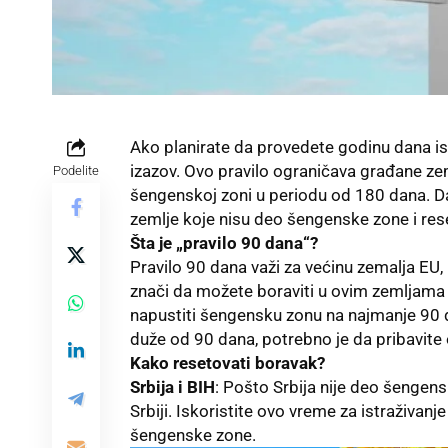
Ako planirate da provedete godinu dana is
izazov. Ovo pravilo ograničava građane ze
Podelite
šengenskoj zoni u periodu od 180 dana. Da
zemlje koje nisu deo šengenske zone i res
Šta je „pravilo 90 dana“?
Pravilo 90 dana važi za većinu zemalja EU, 
znači da možete boraviti u ovim zemljam
napustiti šengensku zonu na najmanje 90 d
duže od 90 dana, potrebno je da pribavite
Kako resetovati boravak?
Srbija
i
BIH
: Pošto Srbija nije deo šenge
Srbiji. Iskoristite ovo vreme za istraživanj
šengenske zone.