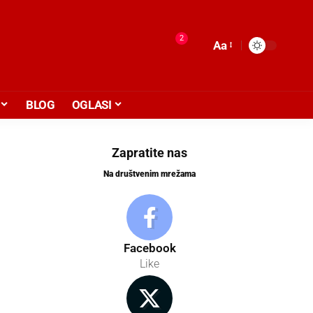
2
Aa
BLOG
OGLASI
Zapratite nas
Na društvenim mrežama
Facebook
Like