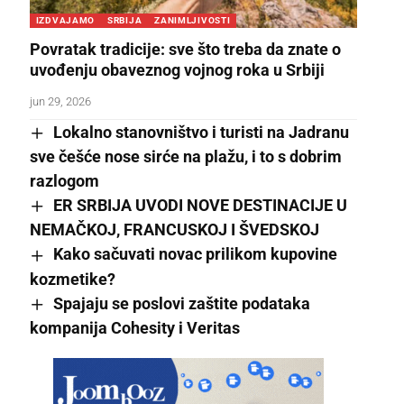
IZDVAJAMO
SRBIJA
ZANIMLJIVOSTI
Povratak tradicije: sve što treba da znate o
uvođenju obaveznog vojnog roka u Srbiji
jun 29, 2026
Lokalno stanovništvo i turisti na Jadranu
sve češće nose sirće na plažu, i to s dobrim
razlogom
ER SRBIJA UVODI NOVE DESTINACIJE U
NEMAČKOJ, FRANCUSKOJ I ŠVEDSKOJ
Kako sačuvati novac prilikom kupovine
kozmetike?
Spajaju se poslovi zaštite podataka
kompanija Cohesity i Veritas