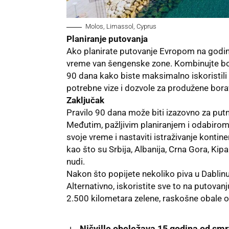
Molos, Limassol, Cyprus
Planiranje putovanja
Ako planirate putovanje Evropom na godinu 
vreme van šengenske zone. Kombinujte bor
90 dana kako biste maksimalno iskoristili 
potrebne vize i dozvole za produžene bora
Zaključak
Pravilo 90 dana može biti izazovno za putn
Međutim, pažljivim planiranjem i odabirom
svoje vreme i nastaviti istraživanje kontine
kao što su Srbija, Albanija, Crna Gora, Kipa
nudi.
Nakon što popijete nekoliko piva u Dablinu, 
Alternativno, iskoristite sve to na putovanj
2.500 kilometara zelene, raskošne obale
Nišville obeležava 15 godina od 