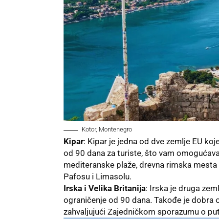
Kotor, Montenegro
Kipar
: Kipar je jedna od dve zemlje EU k
od 90 dana za turiste, što vam omogućava
mediteranske plaže, drevna rimska mesta i
Pafosu i Limasolu.
Irska i Velika Britanija
: Irska je druga zem
ograničenje od 90 dana. Takođe je dobra o
zahvaljujući Zajedničkom sporazumu o put