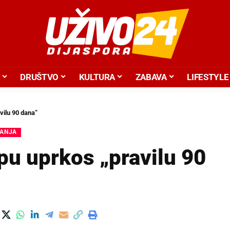
DRUŠTVO
KULTURA
ZABAVA
LIFESTYLE
vilu 90 dana“
ANJA
opu uprkos „pravilu 90