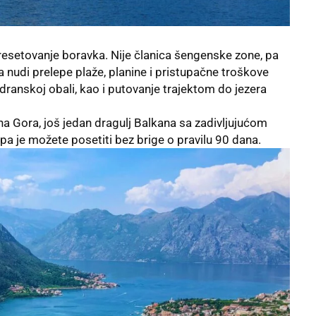
a resetovanje boravka. Nije članica šengenske zone, pa
 nudi prelepe plaže, planine i pristupačne troškove
ranskoj obali, kao i putovanje trajektom do jezera
rna Gora, još jedan dragulj Balkana sa zadivljujućom
a je možete posetiti bez brige o pravilu 90 dana.