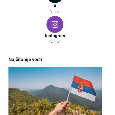
X
Zaprati
Instagram
Zaprati
Najčitanije vesti