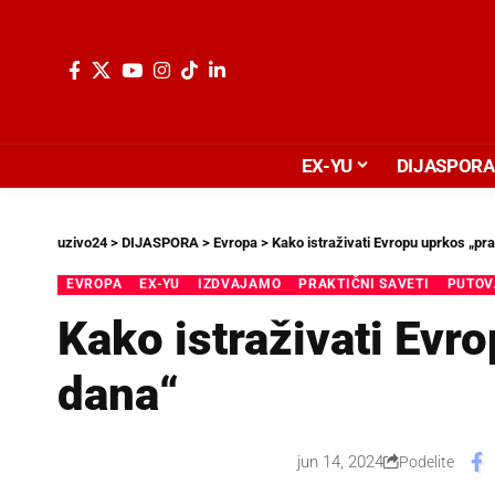
EX-YU
DIJASPORA
uzivo24
>
DIJASPORA
>
Evropa
>
Kako istraživati Evropu uprkos „pra
EVROPA
EX-YU
IZDVAJAMO
PRAKTIČNI SAVETI
PUTOV
Kako istraživati Evr
dana“
jun 14, 2024
Podelite