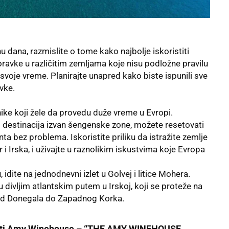
dana, razmislite o tome kako najbolje iskoristiti
avke u različitim zemljama koje nisu podložne pravilu
svoje vreme. Planirajte unapred kako biste ispunili sve
vke.
ike koji žele da provedu duže vreme u Evropi.
 destinacija izvan šengenske zone, možete resetovati
nta bez problema. Iskoristite priliku da istražite zemlje
r i Irska, i uživajte u raznolikim iskustvima koje Evropa
idite na jednodnevni izlet u Golvej i litice Mohera.
u divljim atlantskim putem u Irskoj, koji se proteže na
 od Donegala do Zapadnog Korka.
smrti Amy Winehouse – “THE AMY WINEHOUSE