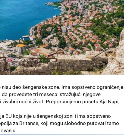
oje nisu deo šengenske zone. Ima sopstveno ograničenje
 da provedete tri meseca istražujući njegove
 živahni noćni život. Preporučujemo posetu Aja Napi,
lja EU koja nije u šengenskoj zoni i ima sopstveno
pcija za Britance, koji mogu slobodno putovati tamo
ovanju.