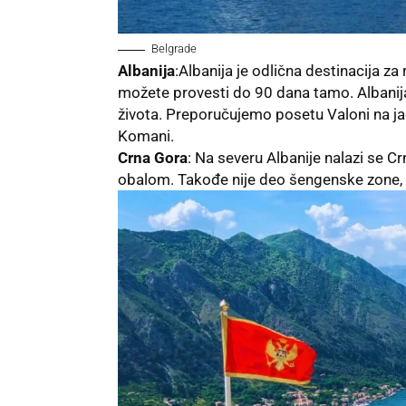
Belgrade
Albanija
:Albanija je odlična destinacija z
možete provesti do 90 dana tamo. Albanija
života. Preporučujemo posetu Valoni na jad
Komani.
Crna Gora
: Na severu Albanije nalazi se C
obalom. Takođe nije deo šengenske zone, p