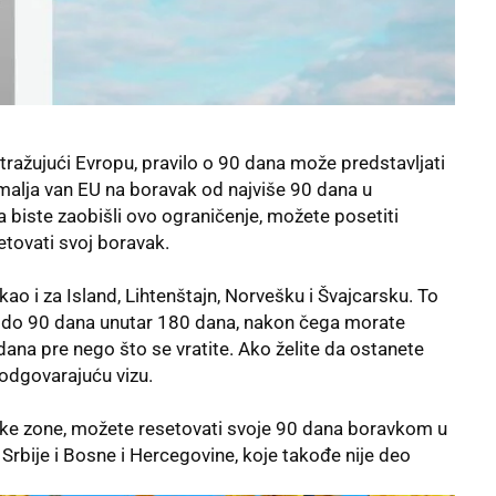
tražujući Evropu, pravilo o 90 dana može predstavljati
malja van EU na boravak od najviše 90 dana u
 biste zaobišli ovo ograničenje, možete posetiti
etovati svoj boravak.
kao i za Island, Lihtenštajn, Norvešku i Švajcarsku. To
a do 90 dana unutar 180 dana, nakon čega morate
ana pre nego što se vratite. Ako želite da ostanete
 odgovarajuću vizu.
nske zone, možete resetovati svoje 90 dana boravkom u
e Srbije i Bosne i Hercegovine, koje takođe nije deo