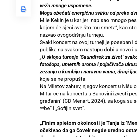
vežu mnoge uspomene.
Mogu obećati energičnu svirku od preko dva 
Mile Kekin je u karijeri napisao mnogo pesa
kojom će sjeći sve što mu smeta“, kao što 
nazvao ovogodišnju turneju.
Svaki koncert na ovoj turneji je poseban i 
publika na svakom nastupu dobija novo i u
„U sklopu turneje ‘Saundtrek za život’ svako
fotošopa, umetnih aroma i pojačivača uku
zezanju u kombiju i naravno vama, dragi ljud
koje se ne propušta.
Na Miletov zahtev, njegov koncert u Nišu ot
Mitar će na koncertu u Banovini izvesti
građanin“ (CD Menart, 2024), sa koga su se d
**be“ i „Sofijin svet“.
„Finim spletom okolnosti je Tanja iz ‘Men
očekivao da ga čovek negde uredno ostavi