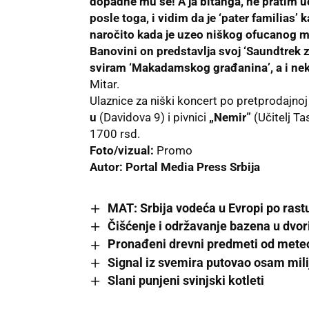
dopadne mu se! A ja bitanga, ne pratim 
posle toga, i vidim da je ‘pater familias’
naročito kada je uzeo niškog ofucanog 
Banovini on predstavlja svoj ‘Saundtrek z
sviram ‘Makadamskog građanina’, a i nekoli
Mitar.
Ulaznice za niški koncert po pretprodajnoj
u
(Davidova 9) i pivnici
„Nemir”
(Učitelj T
1700 rsd.
Foto/vizual:
Promo
Autor:
Portal Media Press Srbija
MAT: Srbija vodeća u Evropi po ras
Čišćenje i održavanje bazena u dvor
Pronađeni drevni predmeti od meteo
Signal iz svemira putovao osam mili
Slani punjeni svinjski kotleti