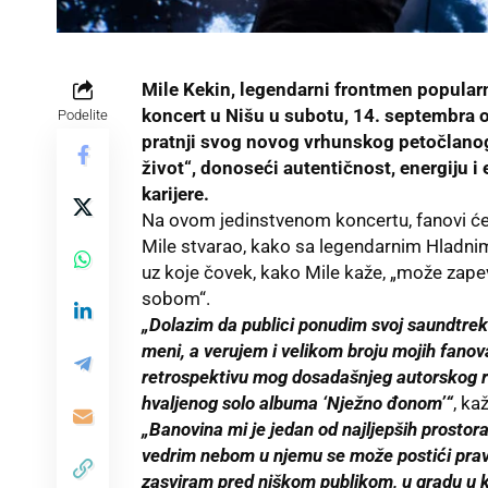
Mile Kekin, legendarni frontmen popular
koncert u Nišu u subotu, 14. septembra od
Podelite
pratnji svog novog vrhunskog petočlanog
život“, donoseći autentičnost, energiju i
karijere.
Na ovom jedinstvenom koncertu, fanovi će i
Mile stvarao, kako sa legendarnim Hladnim
uz koje čovek, kako Mile kaže, „može zapeva
sobom“.
„Dolazim da publici ponudim svoj saundtrek
meni, a verujem i velikom broju mojih fanova
retrospektivu mog dosadašnjeg autorskog r
hvaljenog solo albuma ‘Nježno đonom’“
, ka
„Banovina mi je jedan od najljepših prostora
vedrim nebom u njemu se može postići pra
zasviram pred niškom publikom, u gradu u k