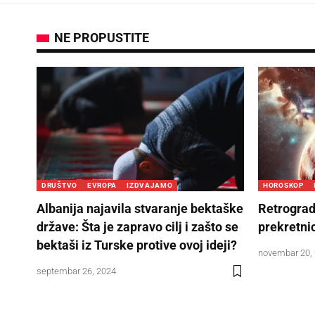
NE PROPUSTITE
DRUŠTVO
EVROPA
IZDVAJAMO
HOROSKOP
Albanija najavila stvaranje bektaške
Retrograd
države: Šta je zapravo cilj i zašto se
prekretnic
bektaši iz Turske protive ovoj ideji?
novembar 20,
septembar 26, 2024