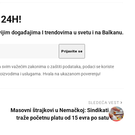
 24H!
vijim događajima I trendovima u svetu i na Balkanu.
a svim važećim zakonima o zaštiti podataka, podaci se koriste
 proizvodima i uslugama. Hvala na ukazanom poverenju!
SLEDEĆA VEST
Masovni štrajkovi u Nemačkoj: Sindikati
traže početnu platu od 15 evra po satu