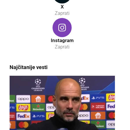
X
Zaprati
Instagram
Zaprati
Najčitanije vesti