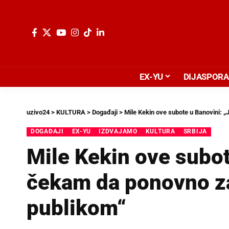
EX-YU
DIJASPORA
uzivo24
>
KULTURA
>
Događaji
>
Mile Kekin ove subote u Banovini:
DOGAĐAJI
EX-YU
IZDVAJAMO
KULTURA
SRBIJA
Mile Kekin ove subot
čekam da ponovno z
publikom“