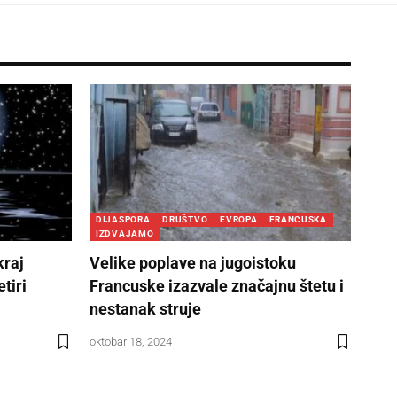
DIJASPORA
DRUŠTVO
EVROPA
FRANCUSKA
IZDVAJAMO
kraj
Velike poplave na jugoistoku
tiri
Francuske izazvale značajnu štetu i
nestanak struje
oktobar 18, 2024