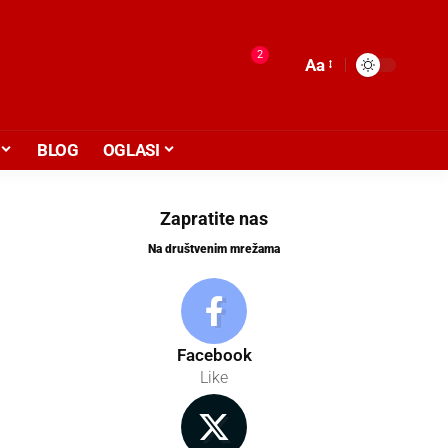
2
Aa
BLOG
OGLASI
Zapratite nas
Na društvenim mrežama
Facebook
Like