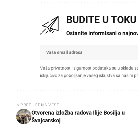
BUDITE U TOKU
Ostanite informisani o najno
Vaša privatnost i sigurnost podataka su u skladu s
isključivo za poboljšanje vašeg iskustva sa našim
PRETHODNA VEST
Otvorena izložba radova Ilije Bosilja u
Švajcarskoj