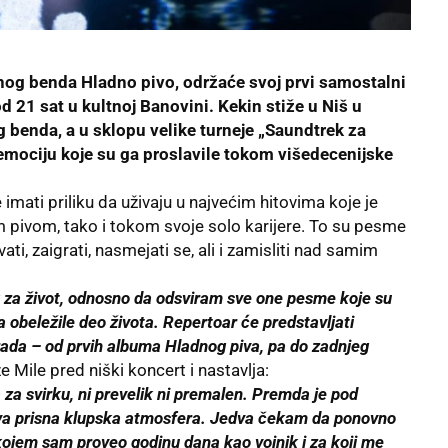
nog benda Hladno pivo, održaće svoj prvi samostalni
 21 sat u kultnoj Banovini. Kekin stiže u Niš u
 benda, a u sklopu velike turneje „Saundtrek za
 emociju koje su ga proslavile tokom višedecenijske
mati priliku da uživaju u najvećim hitovima koje je
 pivom, tako i tokom svoje solo karijere. To su pesme
ti, zaigrati, nasmejati se, ali i zamisliti nad samim
 za život, odnosno da odsviram sve one pesme koje su
 obeležile deo života. Repertoar će predstavljati
ada – od prvih albuma Hladnog piva, pa do zadnjeg
že Mile pred niški koncert i nastavlja:
 za svirku, ni prevelik ni premalen. Premda je pod
va prisna klupska atmosfera. Jedva čekam da ponovno
ojem sam proveo godinu dana kao vojnik i za koji me