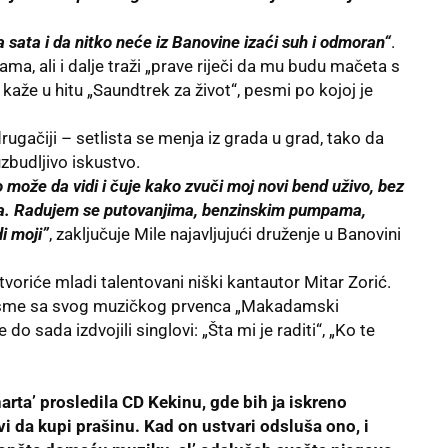
sata i da nitko neće iz Banovine izaći suh i odmoran“
.
ma, ali i dalje traži „prave riječi da mu budu mačeta s
kaže u hitu „Saundtrek za život“, pesmi po kojoj je
drugačiji – setlista se menja iz grada u grad, tako da
zbudljivo iskustvo.
 može da vidi i čuje kako zvuči moj novi bend uživo, bez
sa. Radujem se putovanjima, benzinskim pumpama,
i moji”
, zaključuje Mile najavljujući druženje u Banovini
voriće mladi talentovani niški kantautor Mitar Zorić.
 pesme sa svog muzičkog prvenca „Makadamski
o sada izdvojili singlovi: „Šta mi je raditi“, „Ko te
arta’ prosledila CD Kekinu, gde bih ja iskreno
 da kupi prašinu. Kad on ustvari odsluša ono, i