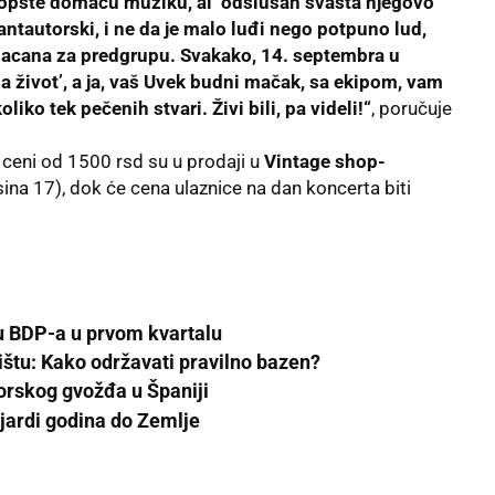
uopšte domaću muziku, al’ odslušah svašta njegovo
 kantautorski, i ne da je malo luđi nego potpuno lud,
macana za predgrupu. Svakako, 14. septembra u
a život’, a ja, vaš Uvek budni mačak, sa ekipom, vam
ko tek pečenih stvari. Živi bili, pa videli!“
, poručuje
 ceni od 1500 rsd su u prodaji u
Vintage shop-
asina 17), dok će cena ulaznice na dan koncerta biti
tu BDP-a u prvom kvartalu
ištu: Kako održavati pravilno bazen?
rskog gvožđa u Španiji
jardi godina do Zemlje