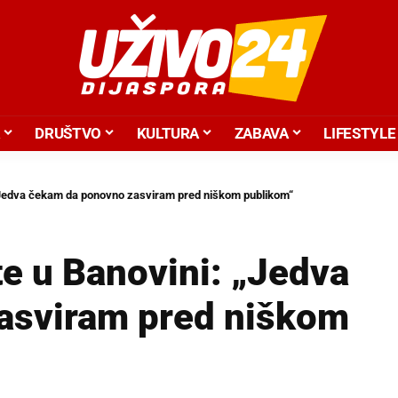
DRUŠTVO
KULTURA
ZABAVA
LIFESTYLE
 „Jedva čekam da ponovno zasviram pred niškom publikom“
e u Banovini: „Jedva
asviram pred niškom