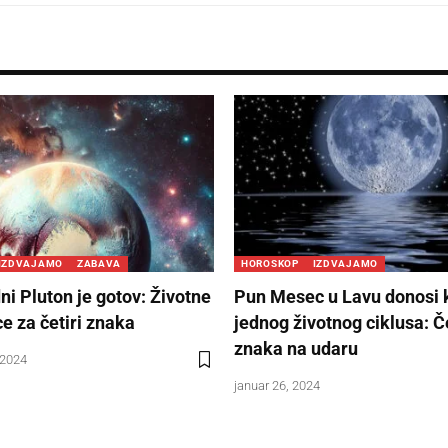
IZDVAJAMO
ZABAVA
HOROSKOP
IZDVAJAMO
ni Pluton je gotov: Životne
Pun Mesec u Lavu donosi 
e za četiri znaka
jednog životnog ciklusa: Če
znaka na udaru
 2024
januar 26, 2024