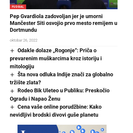
FUDBAL
Pep Gvardiola zadovoljan jer je umorni
Mančester Siti osvojio prvo mesto remijem u
Dortmundu
oktobar 26, 2022
Odakle dolaze „Rogonje“: Priča o
prevarenim muškarcima kroz istoriju i
mitologiju
Šta nova odluka Indije znači za globalno
tržište zlata?
Rodeo Bik Uleteo u Publiku: Preskočio
Ogradu i Napao Ženu
Cena vaše online porudžbine: Kako
nevidljivi brodski divovi guše planetu