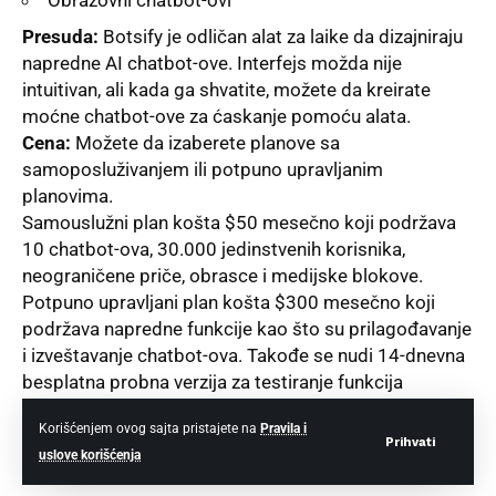
Obrazovni chatbot-ovi
Presuda:
Botsify je odličan alat za laike da dizajniraju
napredne AI chatbot-ove. Interfejs možda nije
intuitivan, ali kada ga shvatite, možete da kreirate
moćne chatbot-ove za ćaskanje pomoću alata.
Cena:
Možete da izaberete planove sa
samoposluživanjem ili potpuno upravlјanim
planovima.
Samouslužni plan košta $50 mesečno koji podržava
10 chatbot-ova, 30.000 jedinstvenih korisnika,
neograničene priče, obrasce i medijske blokove.
Potpuno upravlјani plan košta $300 mesečno koji
podržava napredne funkcije kao što su prilagođavanje
i izveštavanje chatbot-ova. Takođe se nudi 14-dnevna
besplatna probna verzija za testiranje funkcija
softvera.
Korišćenjem ovog sajta pristajete na
Pravila i
Prihvati
uslove korišćenja
#9)
MobileMonkey