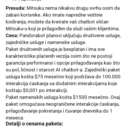
Presuda:
Mitsuku nema nikakvu drugu svrhu osim da
zabavi korisnike. Ako imate napredne veštine
kodiranja, možete da kreirate vaš chatbot sličan
Mitsuku-u koji je prilagođen da služi vašim klijentima.
Cena:
Pandorabot planovi uklјučuju društvene usluge,
zajedničke usluge i namenske usluge.
Paket društvenih usluga je besplatan i ima sve
karakteristike plaćenih verzija osim što ne postoji
garancija performansi i opcije prilagođavanja kao što
su pol, ličnost i starost AI chatbot-a. Zajednički paket
usluga košta $75 mesečno koji podržava do 100.000
interakcija ćaskanja sa dodatnim interakcijama koje
koštaju $0,001 po interakciji.
Paket namenskih usluga košta $1500 mesečno. Ovaj
paket omogućava neograničene interakcije ćaskanja,
prilagođavanje pokretanja i čuvanje dnevnika do 1
meseca.
Detalјi o cenama paketa: