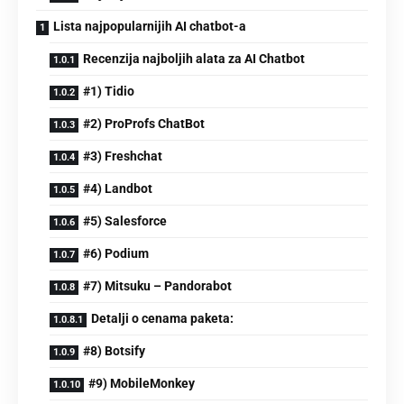
Lista najpopularnijih AI chatbot-a
Recenzija najbolјih alata za AI Chatbot
#1) Tidio
#2) ProProfs ChatBot
#3) Freshchat
#4) Landbot
#5) Salesforce
#6) Podium
#7) Mitsuku – Pandorabot
Detalјi o cenama paketa:
#8) Botsify
#9) MobileMonkey