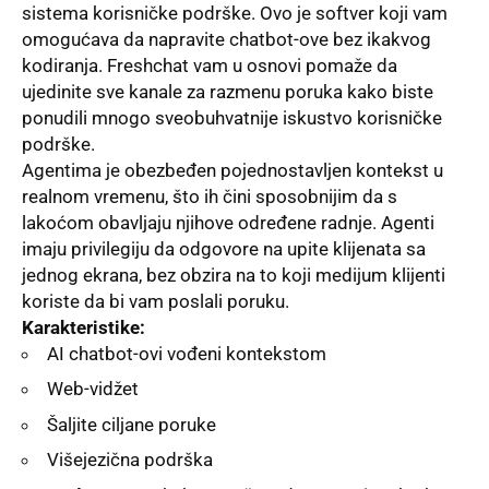
sistema korisničke podrške. Ovo je softver koji vam
omogućava da napravite chatbot-ove bez ikakvog
kodiranja. Freshchat vam u osnovi pomaže da
ujedinite sve kanale za razmenu poruka kako biste
ponudili mnogo sveobuhvatnije iskustvo korisničke
podrške.
Agentima je obezbeđen pojednostavlјen kontekst u
realnom vremenu, što ih čini sposobnijim da s
lakoćom obavlјaju njihove određene radnje. Agenti
imaju privilegiju da odgovore na upite klijenata sa
jednog ekrana, bez obzira na to koji medijum klijenti
koriste da bi vam poslali poruku.
Karakteristike:
AI chatbot-ovi vođeni kontekstom
Web-vidžet
Šalјite cilјane poruke
Višejezična podrška