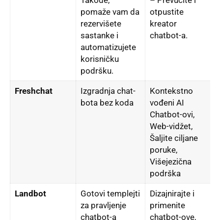
pomaže vam da
otpustite
rezervišete
kreator
sastanke i
chatbot-a.
automatizujete
korisničku
podršku.
Freshchat
Izgradnja chat-
Kontekstno
bota bez koda
vođeni AI
Chatbot-ovi,
Web-vidžet,
Šalјite cilјane
poruke,
Višejezična
podrška
Landbot
Gotovi templejti
Dizajnirajte i
za pravlјenje
primenite
chatbot-a
chatbot-ove,