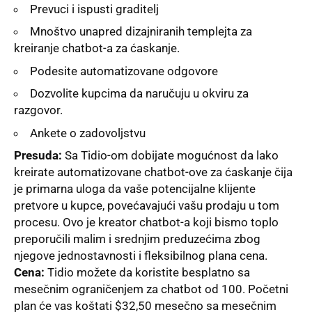
Prevuci i ispusti graditelј
Mnoštvo unapred dizajniranih templejta za
kreiranje chatbot-a za ćaskanje.
Podesite automatizovane odgovore
Dozvolite kupcima da naručuju u okviru za
razgovor.
Ankete o zadovolјstvu
Presuda:
Sa Tidio-om dobijate mogućnost da lako
kreirate automatizovane chatbot-ove za ćaskanje čija
je primarna uloga da vaše potencijalne klijente
pretvore u kupce, povećavajući vašu prodaju u tom
procesu. Ovo je kreator chatbot-a koji bismo toplo
preporučili malim i srednjim preduzećima zbog
njegove jednostavnosti i fleksibilnog plana cena.
Cena:
Tidio možete da koristite besplatno sa
mesečnim ograničenjem za chatbot od 100. Početni
plan će vas koštati $32,50 mesečno sa mesečnim