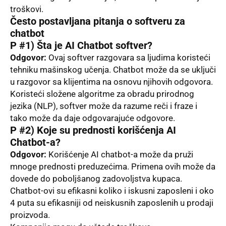
troškovi.
Često postavlјana pitanja o softveru za
chatbot
P #1) Šta je AI Chatbot softver?
Odgovor:
Ovaj softver razgovara sa lјudima koristeći
tehniku mašinskog učenja. Chatbot može da se uklјuči
u razgovor sa klijentima na osnovu njihovih odgovora.
Koristeći složene algoritme za obradu prirodnog
jezika (NLP), softver može da razume reči i fraze i
tako može da daje odgovarajuće odgovore.
P #2) Koje su prednosti korišćenja AI
Chatbot-a?
Odgovor:
Korišćenje AI chatbot-a može da pruži
mnoge prednosti preduzećima. Primena ovih može da
dovede do pobolјšanog zadovolјstva kupaca.
Chatbot-ovi su efikasni koliko i iskusni zaposleni i oko
4 puta su efikasniji od neiskusnih zaposlenih u prodaji
proizvoda.