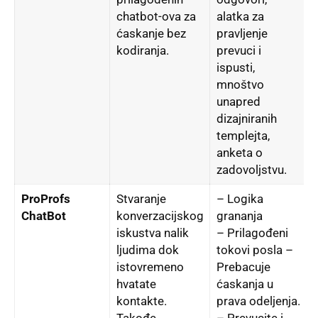
chatbot-ova za
alatka za
ćaskanje bez
pravlјenje
kodiranja.
prevuci i
ispusti,
mnoštvo
unapred
dizajniranih
templejta,
anketa o
zadovolјstvu.
ProProfs
Stvaranje
– Logika
ChatBot
konverzacijskog
grananja
iskustva nalik
– Prilagođeni
lјudima dok
tokovi posla –
v
istovremeno
Prebacuje
hvatate
ćaskanja u
kontakte.
prava odelјenja.
Takođe,
– Prevucite i