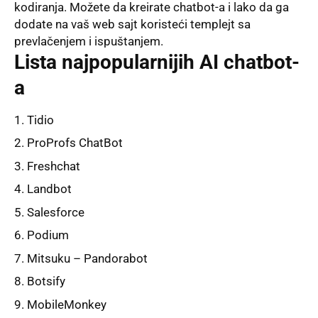
kodiranja. Možete da kreirate chatbot-a i lako da ga
dodate na vaš web sajt koristeći templejt sa
prevlačenjem i ispuštanjem.
Lista najpopularnijih AI chatbot-
a
Tidio
ProProfs ChatBot
Freshchat
Landbot
Salesforce
Podium
Mitsuku – Pandorabot
Botsify
MobileMonkey