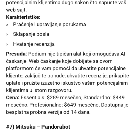
potencijalnim klijentima dugo nakon što napuste vaš
web sajt.
Karakteristike:
Praćenje i upravlјanje porukama
Sklapanje posla
Hvatanje recenzija
Presuda:
Podium nije tipičan alat koji omogućava AI
ćaskanje. Web ćaskanje koje dobijate sa ovom
platformom će vam pomoći da uhvatite potencijalne
klijente, zaklјučite ponude, uhvatite recenzije, prikupite
uplate i pružite izuzetno iskustvo vašim potencijalnim
klijentima u istom razgovoru.
Cena:
Essentials: $289 mesečno, Standardno: $449
mesečno, Profesionalno: $649 mesečno. Dostupna je
besplatna probna verzija od 14 dana.
#7)
Mitsuku – Pandorabot