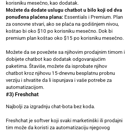
korisniku mesečno, kao dodatak.
Možete da dodate uslugu chatbot u bilo koji od dva
ponuđena plaćena plana:
Essentials i Premium. Plan
za osnovne stvari, ako se plaća na godišnjem nivou,
koštao bi oko $10 po korisniku mesečno. Dok bi
premium plan koštao oko $15 po korisniku mesečno.
Možete da se povežete sa njihovim prodajnim timom i
dobijete chatbot kao dodatak odgovarajućim
paketima. Štaviše, možete da isprobate njihov
chatbot kroz njihovu 15-dnevnu besplatnu probnu
verziju i shvatite da li ispunjava i vaše potrebe za
automatizacijom.
#3)
Freshchat
Najbolјi za izgradnju chat-bota bez koda.
Freshchat je softver koji svaki marketinški ili prodajni
tim može da koristi za automatizaciju njegovog