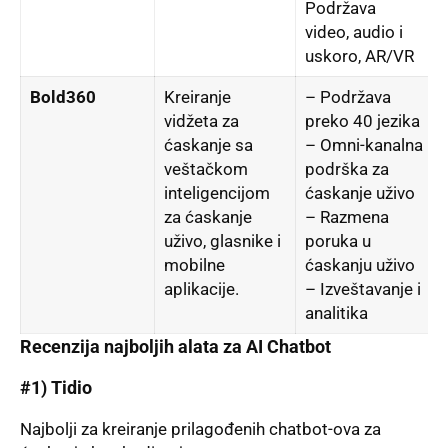
Podržava
video, audio i
uskoro, AR/VR
Bold360
Kreiranje
– Podržava
vidžeta za
preko 40 jezika
ćaskanje sa
– Omni-kanalna
veštačkom
podrška za
inteligencijom
ćaskanje uživo
za ćaskanje
– Razmena
uživo, glasnike i
poruka u
mobilne
ćaskanju uživo
aplikacije.
– Izveštavanje i
analitika
Recenzija najbolјih alata za AI Chatbot
#1)
Tidio
Najbolјi za kreiranje prilagođenih chatbot-ova za