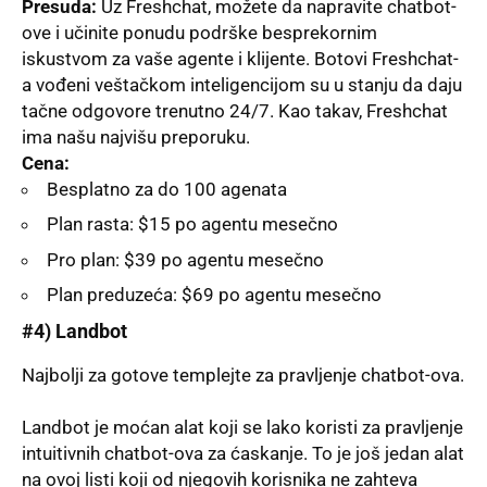
Presuda:
Uz Freshchat, možete da napravite chatbot-
ove i učinite ponudu podrške besprekornim
iskustvom za vaše agente i klijente. Botovi Freshchat-
a vođeni veštačkom inteligencijom su u stanju da daju
tačne odgovore trenutno 24/7. Kao takav, Freshchat
ima našu najvišu preporuku.
Cena:
Besplatno za do 100 agenata
Plan rasta: $15 po agentu mesečno
Pro plan: $39 po agentu mesečno
Plan preduzeća: $69 po agentu mesečno
#4)
Landbot
Najbolјi za gotove templejte za pravlјenje chatbot-ova.
Landbot je moćan alat koji se lako koristi za pravlјenje
intuitivnih chatbot-ova za ćaskanje. To je još jedan alat
na ovoj listi koji od njegovih korisnika ne zahteva