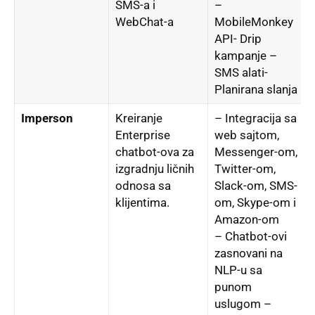
SMS-a i
–
WebChat-a
MobileMonkey
API- Drip
kampanje –
SMS alati-
Planirana slanja
Imperson
Kreiranje
– Integracija sa
Enterprise
web sajtom,
chatbot-ova za
Messenger-om,
izgradnju ličnih
Twitter-om,
odnosa sa
Slack-om, SMS-
klijentima.
om, Skype-om i
Amazon-om
– Chatbot-ovi
zasnovani na
NLP-u sa
punom
uslugom –