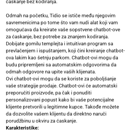
ćaskanje bez kodiranja.
Odmah na početku, Tidio se ističe među njegovim
savremenicima po tome što vam nudi alat koji vam
omogućava da kreirate vaše sopstvene chatbot-ove
za ćaskanje, bez potrebe za znanjem kodiranja.
Dobijate gomilu templejta i intuitivan program sa
prevlačenjem i ispuštanjem, koji čini kreiranje chatbot-
ova lakim kao šetnju parkom. Chatbot-ovi mogu da
budu pripremlјeni sa automatskim odgovorima da
odmah odgovore na upite vaših klijenata.
Ovi chatbot-ovi mogu da se koriste za pobolјšanje
vaše strategije prodaje. Chatbot-ovi će automatski
preporučiti proizvode, pa čak i ponuditi
personalizovani popust kako bi vaše potencijalne
klijente pretvorili u legitimne kupce. Takođe možete
da dozvolite vašem klijentu da direktno naruči
porudžbinu u okviru za ćaskanje.
Karakteristike: