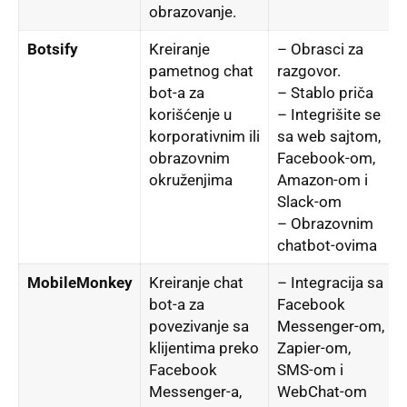
obrazovanje.
Botsify
Kreiranje
– Obrasci za
pametnog chat
razgovor.
bot-a za
– Stablo priča
korišćenje u
– Integrišite se
v
korporativnim ili
sa web sajtom,
obrazovnim
Facebook-om,
okruženjima
Amazon-om i
Slack-om
– Obrazovnim
chatbot-ovima
MobileMonkey
Kreiranje chat
– Integracija sa
bot-a za
Facebook
povezivanje sa
Messenger-om,
klijentima preko
Zapier-om,
Facebook
SMS-om i
Messenger-a,
WebChat-om