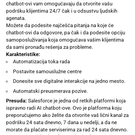
chatbot-ovi vam omogućavaju da otvorite vašu
podršku klijentima 24/7 čak i u odsustvu lјudskih
agenata.
Možete da podesite najčešća pitanja na koje će
chatbot-ovi da odgovore, pa čak i da podesite opciju
samoposluživanja koja omogućava vašim klijentima
da sami pronađu rešenja za probleme.
Karakteristike:
Automatizacija toka rada
Postavite samouslužne centre
Donesite sve digitalne interakcije na jedno mesto.
Automatski preusmerava pozive.
Presuda:
Salesforce je jedna od retkih platformi koja
ispravno radi AI chatbot-ove. Ovo je platforma koju
preporučujemo ako želite da otvorite vaš lični kanal za
podršku 24 sata dnevno, 7 dana u nedelјi, a da ne
morate da plaćate serviserima za rad 24 sata dnevno.