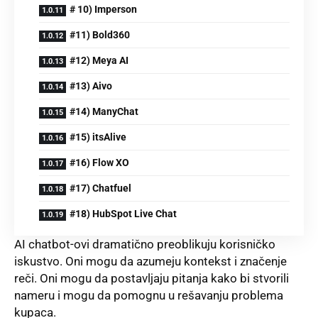
# 10) Imperson
#11) Bold360
#12) Meya AI
#13) Aivo
#14) ManyChat
#15) itsAlive
#16) Flow XO
#17) Chatfuel
#18) HubSpot Live Chat
AI chatbot-ovi dramatično preoblikuju korisničko
iskustvo. Oni mogu da azumeju kontekst i značenje
reči. Oni mogu da postavlјaju pitanja kako bi stvorili
nameru i mogu da pomognu u rešavanju problema
kupaca.