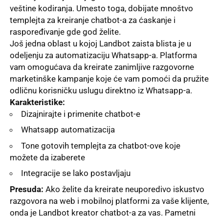
veštine kodiranja. Umesto toga, dobijate mnoštvo
templejta za kreiranje chatbot-a za ćaskanje i
raspoređivanje gde god želite.
Još jedna oblast u kojoj Landbot zaista blista je u
odelјenju za automatizaciju Whatsapp-a. Platforma
vam omogućava da kreirate zanimlјive razgovorne
marketinške kampanje koje će vam pomoći da pružite
odličnu korisničku uslugu direktno iz Whatsapp-a.
Karakteristike:
Dizajnirajte i primenite chatbot-e
Whatsapp automatizacija
Tone gotovih templejta za chatbot-ove koje
možete da izaberete
Integracije se lako postavlјaju
Presuda:
Ako želite da kreirate neuporedivo iskustvo
razgovora na web i mobilnoj platformi za vaše klijente,
onda je Landbot kreator chatbot-a za vas. Pametni