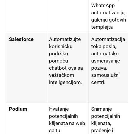
WhatsApp
automatizaciju,
galeriju gotovih
templejta
Salesforce
Automatizujte
Automatizacija
korisničku
toka posla,
podršku
automatsko
pomoću
usmeravanje
chatbot-ova sa
poziva,
veštačkom
samouslužni
inteligencijom.
centri.
Podium
Hvatanje
Snimanje
potencijalnih
potencijalnih
klijenata na web
klijenata,
sajtu
praćenje i