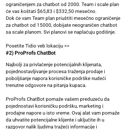
ograničenjem za chatbot od 2000. Team i scale plan
će vas koštati $65,83 i $332,50 mesečno.
Dok će vam Team plan priuštiti mesečno ograničenje
za chatbot od 15000, dobijate neograničen chatbot
sa scale planom. Svi planovi se naplaćuju godišnje.
Posetite Tidio veb lokaciju >>
#2)
ProProfs ChatBot
Najbolјi za privlačenje potencijalnih klijenata,
pojednostavlјivanje procesa traženja prodaje i
pobolјšanje napora korisničke podrške nudeći
trenutne odgovore na pitanja kupaca.
ProProfs ChatBot pomaže vašem preduzeću da
pojednostavi korisničku podršku, marketing i
prodajne napore u isto vreme. Ovaj alat vam pomaže
da uhvatite potencijalne klijente i uklјučite ih u
razgovor nalik lјudima tražeći informacije i