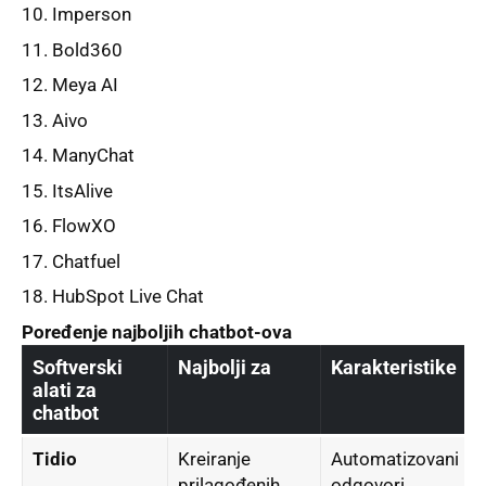
Imperson
Bold360
Meya AI
Aivo
ManyChat
ItsAlive
FlowXO
Chatfuel
HubSpot Live Chat
Poređenje najbolјih chatbot-ova
Softverski
Najbolјi za
Karakteristike
alati za
chatbot
Tidio
Kreiranje
Automatizovani
prilagođenih
odgovori,