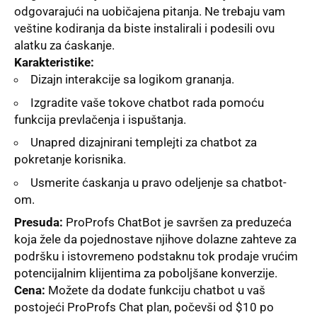
odgovarajući na uobičajena pitanja. Ne trebaju vam
veštine kodiranja da biste instalirali i podesili ovu
alatku za ćaskanje.
Karakteristike:
Dizajn interakcije sa logikom grananja.
Izgradite vaše tokove chatbot rada pomoću
funkcija prevlačenja i ispuštanja.
Unapred dizajnirani templejti za chatbot za
pokretanje korisnika.
Usmerite ćaskanja u pravo odelјenje sa chatbot-
om.
Presuda:
ProProfs ChatBot je savršen za preduzeća
koja žele da pojednostave njihove dolazne zahteve za
podršku i istovremeno podstaknu tok prodaje vrućim
potencijalnim klijentima za pobolјšane konverzije.
Cena:
Možete da dodate funkciju chatbot u vaš
postojeći ProProfs Chat plan, počevši od $10 po