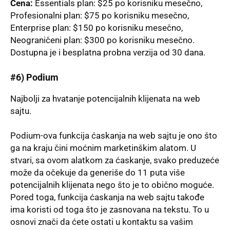
Cena:
Essentials plan: $25 po korisniku mesečno,
Profesionalni plan: $75 po korisniku mesečno,
Enterprise plan: $150 po korisniku mesečno,
Neograničeni plan: $300 po korisniku mesečno.
Dostupna je i besplatna probna verzija od 30 dana.
#6)
Podium
Najbolјi za hvatanje potencijalnih klijenata na web
sajtu.
Podium-ova funkcija ćaskanja na web sajtu je ono što
ga na kraju čini moćnim marketinškim alatom. U
stvari, sa ovom alatkom za ćaskanje, svako preduzeće
može da očekuje da generiše do 11 puta više
potencijalnih klijenata nego što je to obično moguće.
Pored toga, funkcija ćaskanja na web sajtu takođe
ima koristi od toga što je zasnovana na tekstu. To u
osnovi znači da ćete ostati u kontaktu sa vašim