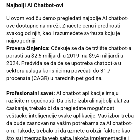
Najbolјi AI Chatbot-ovi
U ovom
vodiču
ćemo pregledati najbolјe AI chatbot-
ove dostupne na mreži. Znaćete cenu i prednosti
svakog od njih, kao i razumećete svrhu za koju je
najpogodniji.
Provera činjenica
:
Očekuje se da će tržište chatbot-a
porasti sa $2,6 milijardi u 2019. na $9,4 milijardi u
2024. Predviđa se da će se upotreba chatbot-a u
sektoru usluga korisnicima povećati do 31,7
procenata (CAGR) u narednih pet godina.
Profesionalni savet:
AI chatbot aplikacije imaju
različite mogućnosti. Da biste izabrali najbolјi alat za
ćaskanje, trebalo bi da pregledate mogućnosti
veštačke inteligencije svake aplikacije. Vaš izbor treba
da bude zasnovan na vašim potrebama za AI chatbot-
om. Takođe, trebalo bi da uzmete u obzir faktore kao
što su integracija web sajta, lakoća implementacije i