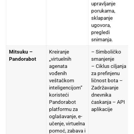
upravlјanje
porukama,
sklapanje
ugovora,
pregledi
snimanja.
Mitsuku –
Kreiranje
– Simboličko
Pandorabot
„virtuelnih
smanjenje
agenata
– Ciklus cilјanja
vođenih
za prefinjenu
veštačkom
ličnost bota –
inteligencijom“
Zadržavanje
koristeći
dnevnika
Pandorabot
ćaskanja – API
platformu za
aplikacije
oglašavanje, e-
učenje, virtuelna
pomoć, zabava i