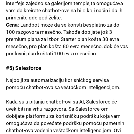
interfejs zajedno sa galerijom templejta omogućava
vam da kreirate chatbot-ove na bilo koji način i da ih
primenite gde god želite.
Cena:
Landbot može da se koristi besplatno za do
100 razgovora mesečno. Takođe dobijate još 3
premium plana za izbor. Starter plan košta 30 evra
mesečno, pro plan košta 80 evra mesečno, dok će vas
poslovni plan koštati 100 evra mesečno.
#5)
Salesforce
Najbolјi za automatizaciju korisničkog servisa
pomoću chatbot-ova sa veštačkom inteligencijom.
Kada su u pitanju chatbot-ovi sa AI, Salesforce će
uvek biti na vrhu razgovora. Sa Salesforce-om
dobijate platformu za korisničku podršku koja vam
omogućava da povećate podršku pomoću pametnih
chatbot-ova vođenih veštačkom inteligencijom. Ovi