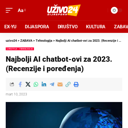
Aa
EX-YU
DIJASPORA
DRUŠTVO
KULTURA
ZABA
uzivo24
>
ZABAVA
>
Tehnologija
>
Najbolјi AI chatbot-ovi za 2023. (Recenzije i poređenja)
LIFESTYLE
TEHNOLOGIJA
Najbolјi AI chatbot-ovi za 2023.
(Recenzije i poređenja)
mart 10, 2023