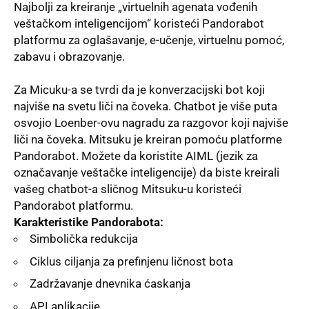
Najbolјi za kreiranje „virtuelnih agenata vođenih
veštačkom inteligencijom“ koristeći Pandorabot
platformu za oglašavanje, e-učenje, virtuelnu pomoć,
zabavu i obrazovanje.
Za Micuku-a se tvrdi da je konverzacijski bot koji
najviše na svetu liči na čoveka. Chatbot je više puta
osvojio Loenber-ovu nagradu za razgovor koji najviše
liči na čoveka. Mitsuku je kreiran pomoću platforme
Pandorabot. Možete da koristite AIML (jezik za
označavanje veštačke inteligencije) da biste kreirali
vašeg chatbot-a sličnog Mitsuku-u koristeći
Pandorabot platformu.
Karakteristike Pandorabota:
Simbolička redukcija
Ciklus cilјanja za prefinjenu ličnost bota
Zadržavanje dnevnika ćaskanja
API aplikacije