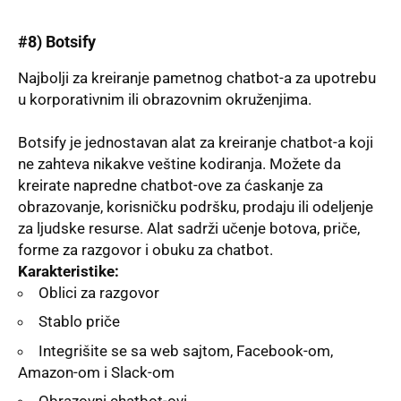
#8)
Botsify
Najbolјi za kreiranje pametnog chatbot-a za upotrebu
u korporativnim ili obrazovnim okruženjima.
Botsify je jednostavan alat za kreiranje chatbot-a koji
ne zahteva nikakve veštine kodiranja. Možete da
kreirate napredne chatbot-ove za ćaskanje za
obrazovanje, korisničku podršku, prodaju ili odelјenje
za lјudske resurse. Alat sadrži učenje botova, priče,
forme za razgovor i obuku za chatbot.
Karakteristike:
Oblici za razgovor
Stablo priče
Integrišite se sa web sajtom, Facebook-om,
Amazon-om i Slack-om