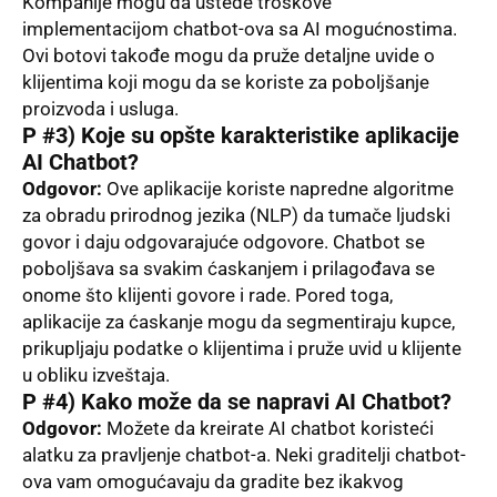
Kompanije mogu da uštede troškove
implementacijom chatbot-ova sa AI mogućnostima.
Ovi botovi takođe mogu da pruže detalјne uvide o
klijentima koji mogu da se koriste za pobolјšanje
proizvoda i usluga.
P #3) Koje su opšte karakteristike aplikacije
AI Chatbot?
Odgovor:
Ove aplikacije koriste napredne algoritme
za obradu prirodnog jezika (NLP) da tumače lјudski
govor i daju odgovarajuće odgovore. Chatbot se
pobolјšava sa svakim ćaskanjem i prilagođava se
onome što klijenti govore i rade. Pored toga,
aplikacije za ćaskanje mogu da segmentiraju kupce,
prikuplјaju podatke o klijentima i pruže uvid u klijente
u obliku izveštaja.
P #4)
Kako može da se napravi AI Chatbot?
Odgovor:
Možete da kreirate AI chatbot koristeći
alatku za pravlјenje chatbot-a. Neki graditelјi chatbot-
ova vam omogućavaju da gradite bez ikakvog