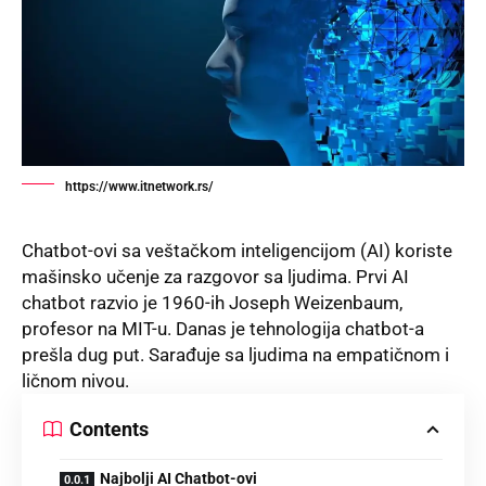
https://www.itnetwork.rs/
Chatbot-ovi sa veštačkom inteligencijom (AI) koriste
mašinsko učenje za razgovor sa lјudima. Prvi AI
chatbot razvio je 1960-ih Joseph Weizenbaum,
profesor na MIT-u. Danas je tehnologija chatbot-a
prešla dug put. Sarađuje sa lјudima na empatičnom i
ličnom nivou.
Contents
Najbolјi AI Chatbot-ovi