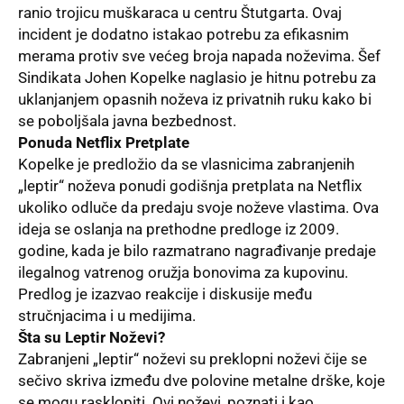
ranio trojicu muškaraca u centru Štutgarta. Ovaj
incident je dodatno istakao potrebu za efikasnim
merama protiv sve većeg broja napada noževima. Šef
Sindikata Johen Kopelke naglasio je hitnu potrebu za
uklanjanjem opasnih noževa iz privatnih ruku kako bi
se poboljšala javna bezbednost.
Ponuda Netflix Pretplate
Kopelke je predložio da se vlasnicima zabranjenih
„leptir“ noževa ponudi godišnja pretplata na Netflix
ukoliko odluče da predaju svoje noževe vlastima. Ova
ideja se oslanja na prethodne predloge iz 2009.
godine, kada je bilo razmatrano nagrađivanje predaje
ilegalnog vatrenog oružja bonovima za kupovinu.
Predlog je izazvao reakcije i diskusije među
stručnjacima i u medijima.
Šta su Leptir Noževi?
Zabranjeni „leptir“ noževi su preklopni noževi čije se
sečivo skriva između dve polovine metalne drške, koje
se mogu rasklopiti. Ovi noževi, poznati i kao