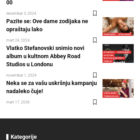
00
decembar 3, 2024
Pazite se: Ove dame zodijaka ne
opraštaju lako
HOROSKOP
IZDVAJAMO
mart 24, 2024
Vlatko Stefanovski snimio novi
DOGAĐAJI
IZDVAJAMO
album u kultnom Abbey Road
KULTURA
MUZIKA/KONCERTI
SRBIJA
Studios u Londonu
novembar 1, 2024
Neka se za vašu uskršnju kampanju
nadaleko čuje!
IZDVAJAMO
TEHNOLOGIJA
mart 17, 2026
Kategorije