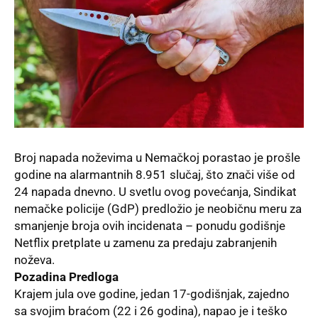
Broj
napada noževima
u Nemačkoj porastao je prošle
godine na alarmantnih 8.951 slučaj, što znači više od
24 napada dnevno. U svetlu ovog povećanja,
Sindikat
nemačke policije
(GdP) predložio je neobičnu meru za
smanjenje broja ovih incidenata – ponudu godišnje
Netflix pretplate u zamenu za predaju zabranjenih
noževa.
Pozadina Predloga
Krajem jula ove godine, jedan 17-godišnjak, zajedno
sa svojim braćom (22 i 26 godina), napao je i teško