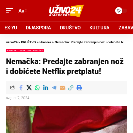
Aa
EX-YU
DIJASPORA
DRUŠTVO
KULTURA
ZABA
uzivo24
>
DRUŠTVO
>
Hronika
>
Nemačka: Predajte zabranjen nož i dobićete Netflix pretplatu!
HRONIKA
IZDVAJAMO
NEMAČKA
Nemačka: Predajte zabranjen nož
i dobićete Netflix pretplatu!
avgust 7, 2024