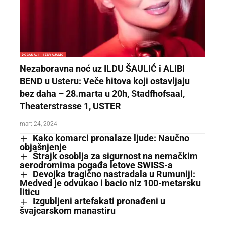
DOGAĐAJI
IZDVAJAMO
Nezaboravna noć uz ILDU ŠAULIĆ i ALIBI
BEND u Usteru: Veče hitova koji ostavljaju
bez daha – 28.marta u 20h, Stadfhofsaal,
Theaterstrasse 1, USTER
mart 24, 2024
Kako komarci pronalaze ljude: Naučno
objašnjenje
Štrajk osoblja za sigurnost na nemačkim
aerodromima pogađa letove SWISS-a
Devojka tragično nastradala u Rumuniji:
Medved je odvukao i bacio niz 100-metarsku
liticu
Izgubljeni artefakati pronađeni u
švajcarskom manastiru