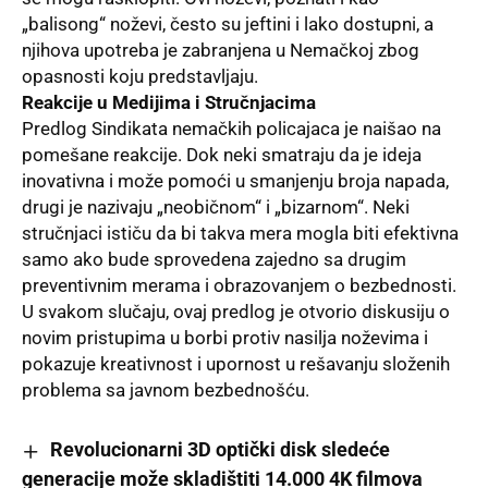
„balisong“ noževi, često su jeftini i lako dostupni, a
njihova upotreba je zabranjena u Nemačkoj zbog
opasnosti koju predstavljaju.
Reakcije u Medijima i Stručnjacima
Predlog Sindikata nemačkih policajaca je naišao na
pomešane reakcije. Dok neki smatraju da je ideja
inovativna i može pomoći u smanjenju broja napada,
drugi je nazivaju „neobičnom“ i „bizarnom“. Neki
stručnjaci ističu da bi takva mera mogla biti efektivna
samo ako bude sprovedena zajedno sa drugim
preventivnim merama i obrazovanjem o bezbednosti.
U svakom slučaju, ovaj predlog je otvorio diskusiju o
novim pristupima u borbi protiv nasilja noževima i
pokazuje kreativnost i upornost u rešavanju složenih
problema sa javnom bezbednošću.
Revolucionarni 3D optički disk sledeće
generacije može skladištiti 14.000 4K filmova