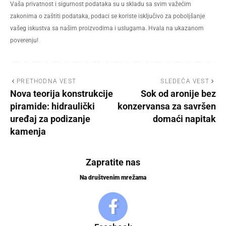
Vaša privatnost i sigurnost podataka su u skladu sa svim važećim
zakonima o zaštiti podataka, podaci se koriste isključivo za poboljšanje
vašeg iskustva sa našim proizvodima i uslugama. Hvala na ukazanom
poverenju!
PRETHODNA VEST
SLEDEĆA VEST
Nova teorija konstrukcije
Sok od aronije bez
piramide: hidraulički
konzervansa za savršen
uređaj za podizanje
domaći napitak
kamenja
Zapratite nas
Na društvenim mrežama