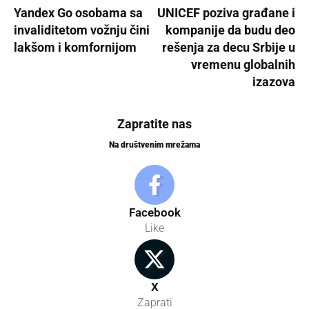
Yandex Go osobama sa
UNICEF poziva građane i
invaliditetom vožnju čini
kompanije da budu deo
lakšom i komfornijom
rešenja za decu Srbije u
vremenu globalnih
izazova
Zapratite nas
Na društvenim mrežama
Facebook
Like
X
Zaprati