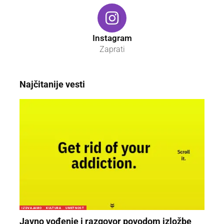
Instagram
Zaprati
Najčitanije vesti
IZDVAJAMO
KULTURA
UMETNOST
Javno vođenje i razgovor povodom izložbe