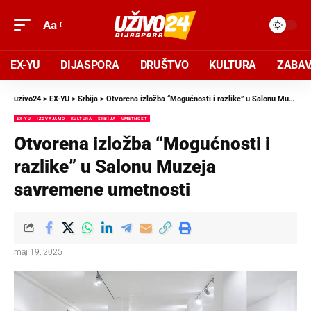
Aa
EX-YU
DIJASPORA
DRUŠTVO
KULTURA
ZABA
uzivo24
>
EX-YU
>
Srbija
>
Otvorena izložba “Mogućnosti i razlike” u Salonu Muzeja savremene umetnosti
EX-YU
IZDVAJAMO
KULTURA
SRBIJA
UMETNOST
Otvorena izložba “Mogućnosti i
razlike” u Salonu Muzeja
savremene umetnosti
maj 19, 2025