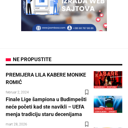
NE PROPUSTITE
PREMIJERA LILA KABERE MONIKE
ROMIĆ
DOGAĐAJI
KULTURA
februar 2, 2024
Finale Lige šampiona u Budimpešti
neće početi kad ste navikli – UEFA
EVROPA
FUDBAL
IZDVAJAMO
SPORT
menja tradiciju staru decenijama
mart 28, 2026