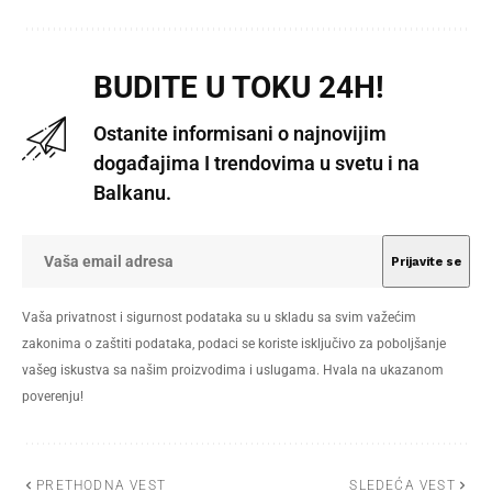
BUDITE U TOKU 24H!
Ostanite informisani o najnovijim
događajima I trendovima u svetu i na
Balkanu.
Vaša privatnost i sigurnost podataka su u skladu sa svim važećim
zakonima o zaštiti podataka, podaci se koriste isključivo za poboljšanje
vašeg iskustva sa našim proizvodima i uslugama. Hvala na ukazanom
poverenju!
PRETHODNA VEST
SLEDEĆA VEST