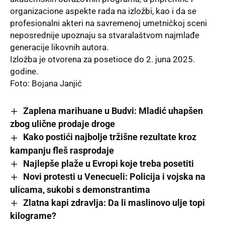
organizacione aspekte rada na izložbi, kao i da se
profesionalni akteri na savremenoj umetničkoj sceni
neposrednije upoznaju sa stvaralaštvom najmlađe
generacije likovnih autora.
Izložba je otvorena za posetioce do 2. juna 2025.
godine.
Foto: Bojana Janjić
Zaplena marihuane u Budvi: Mladić uhapšen
zbog ulične prodaje droge
Kako postići najbolje tržišne rezultate kroz
kampanju fleš rasprodaje
Najlepše plaže u Evropi koje treba posetiti
Novi protesti u Venecueli: Policija i vojska na
ulicama, sukobi s demonstrantima
Zlatna kapi zdravlja: Da li maslinovo ulje topi
kilograme?