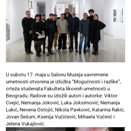
U subotu 17. maja u Salonu Muzeja savremene
umetnosti otvorena je izložba “Mogućnosti i razlike”,
crteža studenata Fakulteta likovnih umetnosti u
Beogradu. Radove su izložili autori i autorke: Viktor
Cvejić, Nemanja Joković, Luka Joksimović, Nemanja
Lukić, Nevena Ostojić, Nikola Pavković, Katarina Rakić,
Jovan Šešum, Ksenija Vučićević, Mihaela Vučinić i
Jelena Vukajlović.