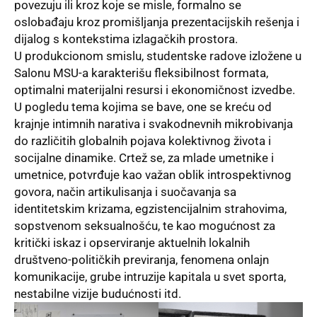
povezuju ili kroz koje se misle, formalno se
oslobađaju kroz promišljanja prezentacijskih rešenja i
dijalog s kontekstima izlagačkih prostora.
U produkcionom smislu, studentske radove izložene u
Salonu MSU-a karakterišu fleksibilnost formata,
optimalni materijalni resursi i ekonomičnost izvedbe.
U pogledu tema kojima se bave, one se kreću od
krajnje intimnih narativa i svakodnevnih mikrobivanja
do različitih globalnih pojava kolektivnog života i
socijalne dinamike. Crtež se, za mlade umetnike i
umetnice, potvrđuje kao važan oblik introspektivnog
govora, način artikulisanja i suočavanja sa
identitetskim krizama, egzistencijalnim strahovima,
sopstvenom seksualnošću, te kao mogućnost za
kritički iskaz i opserviranje aktuelnih lokalnih
društveno-političkih previranja, fenomena onlajn
komunikacije, grube intruzije kapitala u svet sporta,
nestabilne vizije budućnosti itd.