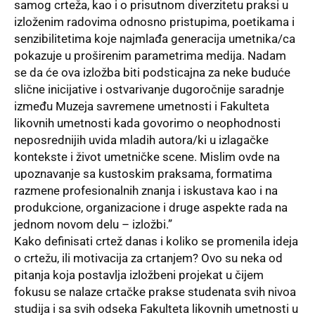
samog crteža, kao i o prisutnom diverzitetu praksi u
izloženim radovima odnosno pristupima, poetikama i
senzibilitetima koje najmlađa generacija umetnika/ca
pokazuje u proširenim parametrima medija. Nadam
se da će ova izložba biti podsticajna za neke buduće
slične inicijative i ostvarivanje dugoročnije saradnje
između Muzeja savremene umetnosti i Fakulteta
likovnih umetnosti kada govorimo o neophodnosti
neposrednijih uvida mladih autora/ki u izlagačke
kontekste i život umetničke scene. Mislim ovde na
upoznavanje sa kustoskim praksama, formatima
razmene profesionalnih znanja i iskustava kao i na
produkcione, organizacione i druge aspekte rada na
jednom novom delu – izložbi.”
Kako definisati crtež danas i koliko se promenila ideja
o crtežu, ili motivacija za crtanjem? Ovo su neka od
pitanja koja postavlja izložbeni projekat u čijem
fokusu se nalaze crtačke prakse studenata svih nivoa
studija i sa svih odseka Fakulteta likovnih umetnosti u