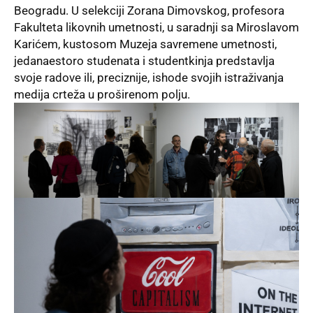
Beogradu. U selekciji Zorana Dimovskog, profesora
Fakulteta likovnih umetnosti, u saradnji sa Miroslavom
Karićem, kustosom Muzeja savremene umetnosti,
jedanaestoro studenata i studentkinja predstavlja
svoje radove ili, preciznije, ishode svojih istraživanja
medija crteža u proširenom polju.