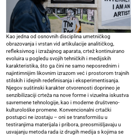
Kao jedna od osnovnih disciplina umetničkog
obrazovanja i vrstan vid artikulacije analitičkog,
refleksivnog i izražajnog aparata, crtež kontinuirano
evoluira u pogledu svojih tehničkih i medijskih
karakteristika, što ga čini ne samo neposrednim i
najintimnijim likovnim izrazom već i prostorom trajnih
stilskih i idejnih redefinisanja i eksperimentisanja.
Njegov suštinski karakter otvorenosti doprineo je
senzibilizaciji crteža na nove forme i vizuelna iskustva
savremene tehnologije, kao i moderne društveno-
kulturološke promene. Konvencionalni crtački
postupci ne izostaju – oni se transformišu u
testiranjima materijala i pribora, preosmišljavaju u
usvajanju metoda rada iz drugih medija s kojima se