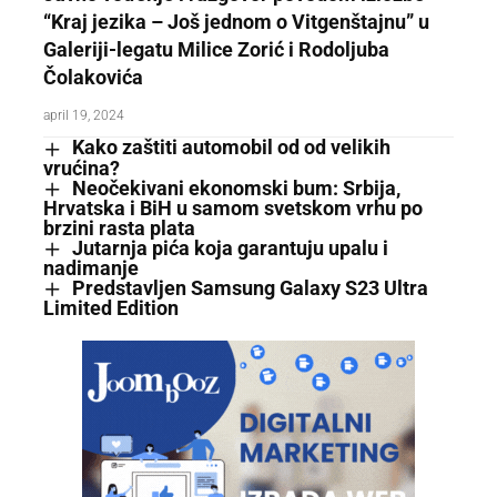
“Kraj jezika – Još jednom o Vitgenštajnu” u
Galeriji-legatu Milice Zorić i Rodoljuba
Čolakovića
april 19, 2024
Kako zaštiti automobil od od velikih
vrućina?
Neočekivani ekonomski bum: Srbija,
Hrvatska i BiH u samom svetskom vrhu po
brzini rasta plata
Jutarnja pića koja garantuju upalu i
nadimanje
Predstavljen Samsung Galaxy S23 Ultra
Limited Edition