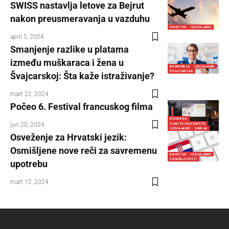
SWISS nastavlja letove za Bejrut
nakon preusmeravanja u vazduhu
DRUŠTVO
IZDVAJAMO
april 5, 2024
Smanjenje razlike u platama
između muškaraca i žena u
EKONOMIJA
IZDVAJAMO
ŠVAJCARSKA
Švajcarskoj: Šta kaže istraživanje?
mart 22, 2024
Počeo 6. Festival francuskog filma
DOGAĐAJI
jun 20, 2024
FILM/TV/POZORIŠTE
IZDVAJAMO
SRBIJA
Osveženje za Hrvatski jezik:
Osmišljene nove reči za savremenu
DRUŠTVO
IZDVAJAMO
ZANIMLJIVOSTI
upotrebu
mart 12, 2024