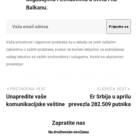
Balkanu.
Vaša privatnost i sigurnost podataka su u skladu sa svim važećim
zakonima o zaštiti podataka, podaci se koriste isključivo za poboljšanje
vašeg iskustva sa našim proizvodima i uslugama. Hvala na ukazanom
poverenju!
PRETHODNA VEST
SLEDEĆA VEST
Unapredite vaše
Er Srbija u aprilu
komunikacijske veštine
prevezla 282.509 putnika
Zapratite nas
Na društvenim mrežama