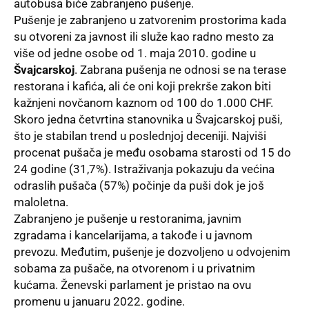
autobusa biće zabranjeno pušenje.
Pušenje je zabranjeno u zatvorenim prostorima kada
su otvoreni za javnost ili služe kao radno mesto za
više od jedne osobe od 1. maja 2010. godine u
Švajcarskoj
. Zabrana pušenja ne odnosi se na terase
restorana i kafića, ali će oni koji prekrše zakon biti
kažnjeni novčanom kaznom od 100 do 1.000 CHF.
Skoro jedna četvrtina stanovnika u
Švaj
c
arskoj
puši,
što je stabilan trend u poslednjoj deceniji. Najviši
procenat pušača je među osobama starosti od 15 do
24 godine (31,7%). Istraživanja pokazuju da većina
odraslih pušača (57%) počinje da puši dok je još
maloletna.
Zabranjeno je pušenje u restoranima, javnim
zgradama i kancelarijama, a takođe i u javnom
prevozu. Međutim, pušenje je dozvoljeno u odvojenim
sobama za pušače, na otvorenom i u privatnim
kućama. Ženevski parlament je pristao na ovu
promenu u januaru 2022. godine.