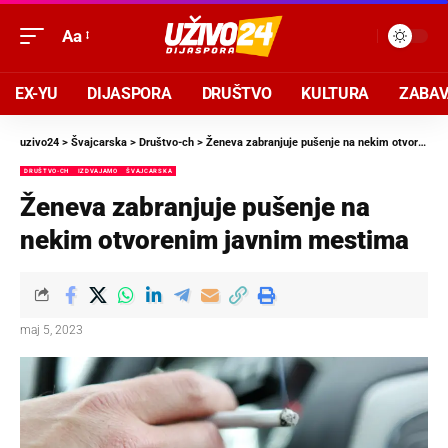
Aa
EX-YU
DIJASPORA
DRUŠTVO
KULTURA
ZABA
uzivo24
>
Švajcarska
>
Društvo-ch
>
Ženeva zabranjuje pušenje na nekim otvorenim javnim mestima
DRUŠTVO-CH
IZDVAJAMO
ŠVAJCARSKA
Ženeva zabranjuje pušenje na
nekim otvorenim javnim mestima
maj 5, 2023