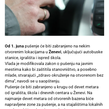
Od 1. juna
pušenje će biti zabranjeno na nekim
otvorenim lokacijama u
Ženevi
, uključujući autobuske
stanice, igrališta i ispred škola.
Vlada je modifikovala zakon o pušenju na javnim
mestima kako bi zaštitila stanovništvo, a posebno
mlade, stvarajući „zdravo okruženje na otvorenom bez
dima“, navodi se u
saopštenju
.
Pušenje će biti zabranjeno u krugu od devet metara
od igrališta, škola i dnevnih centara u Ženevi. Na
najmanje devet metara od otvorenih bazena biće
napravljene zone za pušenje, a na stajalištima lokalnih