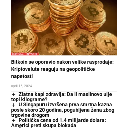
EKONOMIJA
IZDVAJAMO
Bitkoin se oporavio nakon velike rasprodaje:
Kriptovalute reaguju na geopolitičke
napetosti
april 15, 2024
Zlatna kapi zdravlja: Da li maslinovo ulje
topi kilograme?
U Singapuru izvršena prva smrtna kazna
posle skoro 20 godina, pogubljena žena zbog
trgovine drogom
Politička cena od 1.4 milijarde dolara:
Americi preti skupa blokada