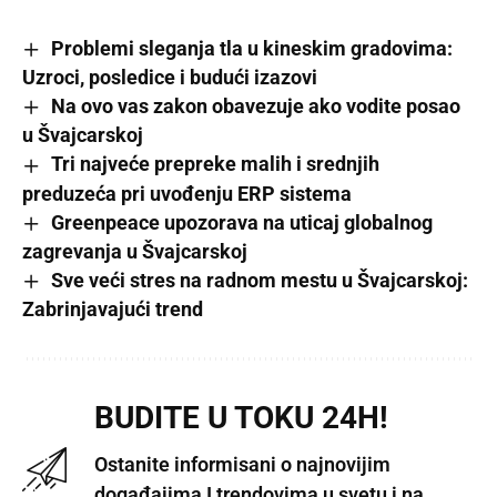
Problemi sleganja tla u kineskim gradovima:
Uzroci, posledice i budući izazovi
Na ovo vas zakon obavezuje ako vodite posao
u Švajcarskoj
Tri najveće prepreke malih i srednjih
preduzeća pri uvođenju ERP sistema
Greenpeace upozorava na uticaj globalnog
zagrevanja u Švajcarskoj
Sve veći stres na radnom mestu u Švajcarskoj:
Zabrinjavajući trend
BUDITE U TOKU 24H!
Ostanite informisani o najnovijim
događajima I trendovima u svetu i na