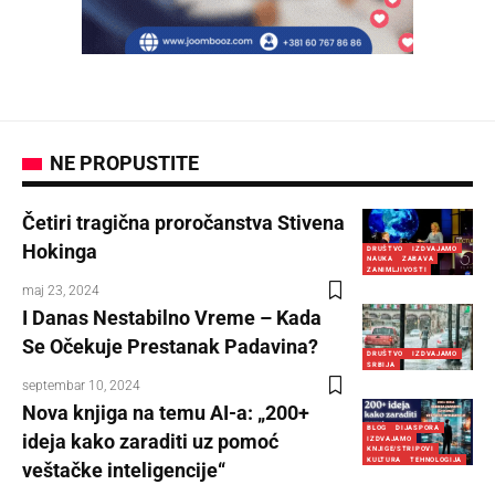
NE PROPUSTITE
Četiri tragična proročanstva Stivena
Hokinga
DRUŠTVO
IZDVAJAMO
NAUKA
ZABAVA
ZANIMLJIVOSTI
maj 23, 2024
I Danas Nestabilno Vreme – Kada
Se Očekuje Prestanak Padavina?
DRUŠTVO
IZDVAJAMO
SRBIJA
septembar 10, 2024
Nova knjiga na temu AI-a: „200+
BLOG
DIJASPORA
ideja kako zaraditi uz pomoć
IZDVAJAMO
KNJIGE/STRIPOVI
KULTURA
TEHNOLOGIJA
veštačke inteligencije“