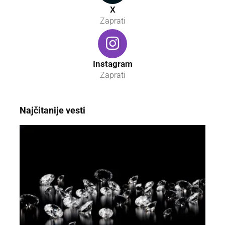
X
Zaprati
Instagram
Zaprati
Najčitanije vesti