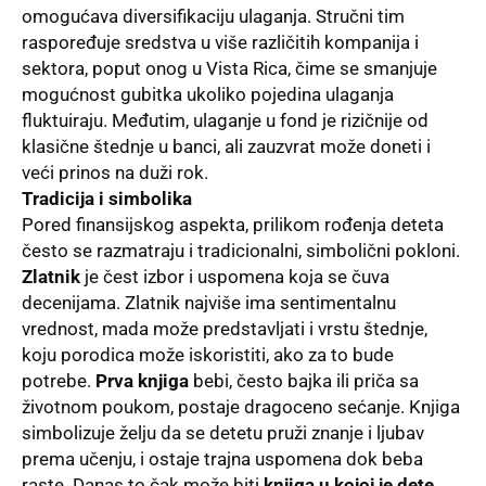
omogućava diversifikaciju ulaganja. Stručni tim
raspoređuje sredstva u više različitih kompanija i
sektora, poput onog u Vista Rica, čime se smanjuje
mogućnost gubitka ukoliko pojedina ulaganja
fluktuiraju. Međutim, ulaganje u fond je rizičnije od
klasične štednje u banci, ali zauzvrat može doneti i
veći prinos na duži rok.
Tradicija i simbolika
Pored finansijskog aspekta, prilikom rođenja deteta
često se razmatraju i tradicionalni, simbolični pokloni.
Zlatnik
je čest izbor i uspomena koja se čuva
decenijama. Zlatnik najviše ima sentimentalnu
vrednost, mada može predstavljati i vrstu štednje,
koju porodica može iskoristiti, ako za to bude
potrebe.
Prva knjiga
bebi, često bajka ili priča sa
životnom poukom, postaje dragoceno sećanje. Knjiga
simbolizuje želju da se detetu pruži znanje i ljubav
prema učenju, i ostaje trajna uspomena dok beba
raste. Danas to čak može biti
knjiga u kojoj je dete