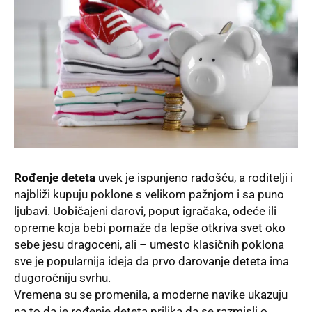
Rođenje deteta
uvek je ispunjeno radošću, a roditelji i
najbliži kupuju poklone s velikom pažnjom i sa puno
ljubavi. Uobičajeni darovi, poput igračaka, odeće ili
opreme koja bebi pomaže da lepše otkriva svet oko
sebe jesu dragoceni, ali – umesto klasičnih poklona
sve je popularnija ideja da prvo darovanje deteta ima
dugoročniju svrhu.
Vremena su se promenila, a moderne navike ukazuju
na to da je rođenje deteta prilika da se razmisli o