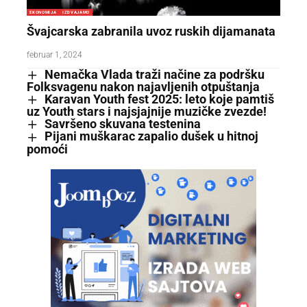
EKONOMIJA
IZDVAJAMO
Švajcarska zabranila uvoz ruskih dijamanata
februar 1, 2024
Nemačka Vlada traži načine za podršku
Folksvagenu nakon najavljenih otpuštanja
Karavan Youth fest 2025: leto koje pamtiš
uz Youth stars i najsjajnije muzičke zvezde!
Savršeno skuvana testenina
Pijani muškarac zapalio dušek u hitnoj
pomoći