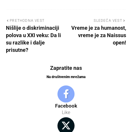
PRETHODNA VEST
SLEDEĆA VEST
Nišlije o diskriminaciji
Vreme je za humanost,
polova u XXI veku: Da li
vreme je za Naissus
su razlike i dalje
open!
prisutne?
Zapratite nas
Na društvenim mrežama
Facebook
Like