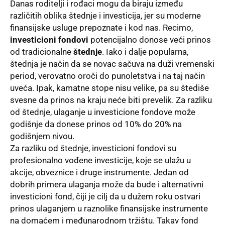
Danas roditelji i rođaci mogu da biraju između
različitih oblika štednje i investicija, jer su moderne
finansijske usluge prepoznatе i kod nas. Recimo,
investicioni fondovi
potencijalno donose veći prinos
od tradicionalne
štednje
. Iako i dalje popularna,
štednja je način da se novac sačuva na duži vremenski
period, verovatno oroči do punoletstva i na taj način
uveća. Ipak, kamatne stope nisu velike, pa su štediše
svesne da prinos na kraju neće biti prevelik. Za razliku
od štednje, ulaganje u investicione fondove može
godišnje da donese prinos od 10% do 20% na
godišnjem nivou.
Za razliku od štednje, investicioni fondovi su
profesionalno vođene investicije, koje se ulažu u
akcije, obveznice i druge instrumente. Jedan od
dobrih primera ulaganja može da bude i alternativni
investicioni fond, čiji je cilj da u dužem roku ostvari
prinos ulaganjem u raznolike finansijske instrumente
na domaćem i međunarodnom tržištu. Takav fond