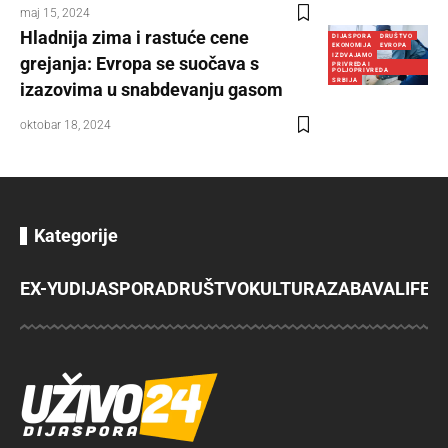
maj 15, 2024
Hladnija zima i rastuće cene
DIJASPORA
DRUŠTVO
EKONOMIJA
EVROPA
IZDVAJAMO
grejanja: Evropa se suočava s
PRIVREDA I
POLJOPRIVREDA
SRBIJA
izazovima u snabdevanju gasom
oktobar 18, 2024
Kategorije
EX-YU
DIJASPORA
DRUŠTVO
KULTURA
ZABAVA
LIFES