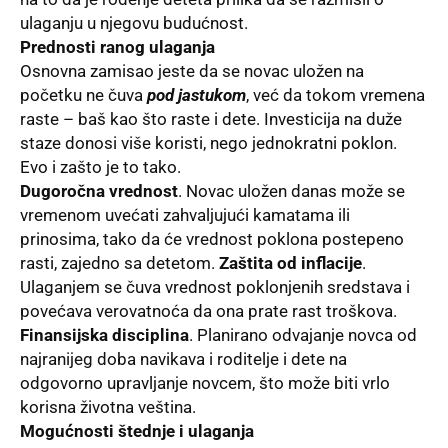
ulaganju u njegovu budućnost.
Prednosti ranog ulaganja
Osnovna zamisao jeste da se novac uložen na
početku ne čuva
pod jastukom
, već da tokom vremena
raste – baš kao što raste i dete. Investicija na duže
staze donosi više koristi, nego jednokratni poklon.
Evo i zašto je to tako.
Dugoročna vrednost
. Novac uložen danas može se
vremenom uvećati zahvaljujući kamatama ili
prinosima, tako da će vrednost poklona postepeno
rasti, zajedno sa detetom.
Zaštita od inflacije
.
Ulaganjem se čuva vrednost poklonjenih sredstava i
povećava verovatnoća da ona prate rast troškova.
Finansijska disciplina
. Planirano odvajanje novca od
najranijeg doba navikava i roditelje i dete na
odgovorno upravljanje novcem, što može biti vrlo
korisna životna veština.
Mogućnosti štednje i ulaganja