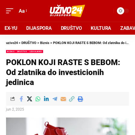
Aa
EX-YU
DIJASPORA
DRUŠTVO
KULTURA
ZABA
uzivo24
>
DRUŠTVO
>
Biznis
>
POKLON KOJI RASTE S BEBOM: Od zlatnika do investicionih jedinica
BIZNIS
DRUŠTVO
IZDVAJAMO
POKLON KOJI RASTE S BEBOM:
Od zlatnika do investicionih
jedinica
jun 2, 2025