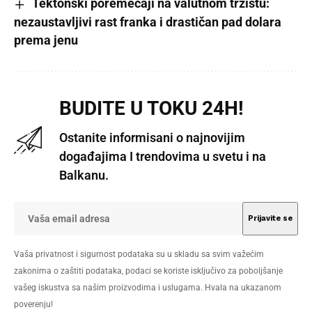
Tektonski poremećaji na valutnom tržištu:
nezaustavljivi rast franka i drastičan pad dolara
prema jenu
BUDITE U TOKU 24H!
Ostanite informisani o najnovijim
događajima I trendovima u svetu i na
Balkanu.
Vaša privatnost i sigurnost podataka su u skladu sa svim važećim
zakonima o zaštiti podataka, podaci se koriste isključivo za poboljšanje
vašeg iskustva sa našim proizvodima i uslugama. Hvala na ukazanom
poverenju!