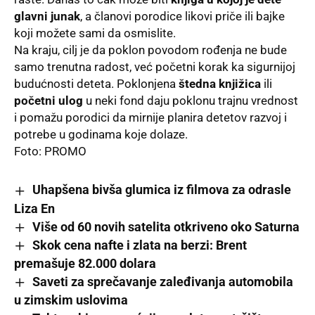
glavni junak
, a članovi porodice likovi priče ili bajke
koji možete sami da osmislite.
Na kraju, cilj je da poklon povodom rođenja ne bude
samo trenutna radost, već početni korak ka sigurnijoj
budućnosti deteta. Poklonjena
štedna knjižica
ili
početni ulog
u neki fond daju poklonu trajnu vrednost
i pomažu porodici da mirnije planira detetov razvoj i
potrebe u godinama koje dolaze.
Foto: PROMO
Uhapšena bivša glumica iz filmova za odrasle
Liza En
Više od 60 novih satelita otkriveno oko Saturna
Skok cena nafte i zlata na berzi: Brent
premašuje 82.000 dolara
Saveti za sprečavanje zaleđivanja automobila
u zimskim uslovima