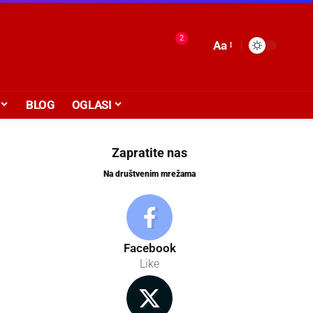
2
Aa
BLOG
OGLASI
Zapratite nas
Na društvenim mrežama
Facebook
Like