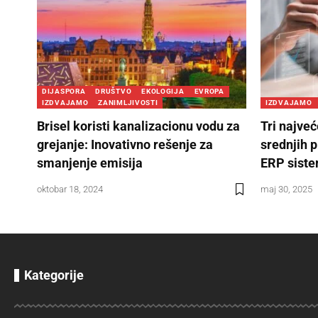
DIJASPORA
DRUŠTVO
EKOLOGIJA
EVROPA
IZDVAJAMO
ZANIMLJIVOSTI
IZDVAJAMO
Brisel koristi kanalizacionu vodu za
Tri najveć
grejanje: Inovativno rešenje za
srednjih 
smanjenje emisija
ERP sist
oktobar 18, 2024
maj 30, 2025
Kategorije