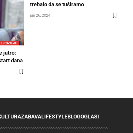
trebalo da se tuširamo
jun 26, 2024
 ZDRAVLJE
e jutro:
start dana
KULTURA
ZABAVA
LIFESTYLE
BLOG
OGLASI