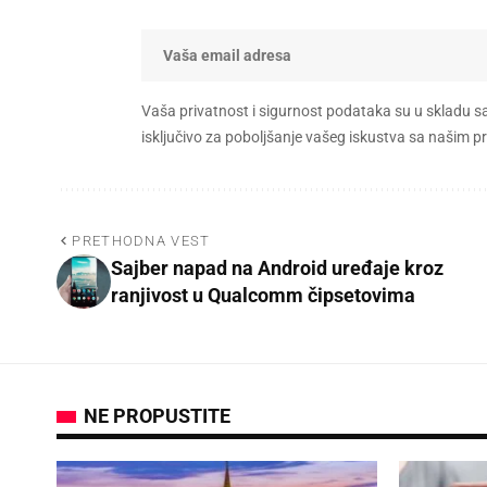
Vaša privatnost i sigurnost podataka su u skladu s
isključivo za poboljšanje vašeg iskustva sa našim
PRETHODNA VEST
Sajber napad na Android uređaje kroz
ranjivost u Qualcomm čipsetovima
NE PROPUSTITE