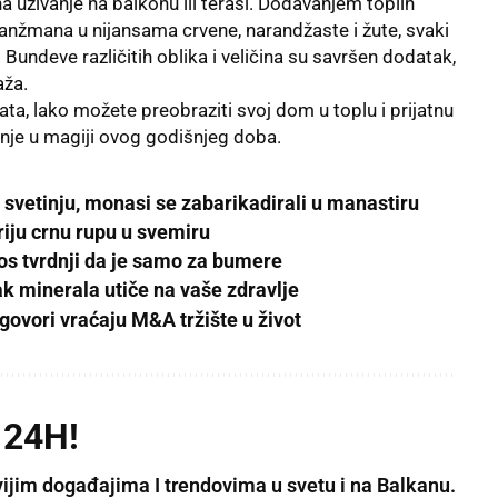
na uživanje na balkonu ili terasi. Dodavanjem toplih
aranžmana u nijansama crvene, narandžaste i žute, svaki
 Bundeve različitih oblika i veličina su savršen dodatak,
aža.
, lako možete preobraziti svoj dom u toplu i prijatnu
anje u magiji ovog godišnjeg doba.
u svetinju, monasi se zabarikadirali u manastiru
iju crnu rupu u svemiru
os tvrdnji da je samo za bumere
k minerala utiče na vaše zdravlje
govori vraćaju M&A tržište u život
 24H!
vijim događajima I trendovima u svetu i na Balkanu.