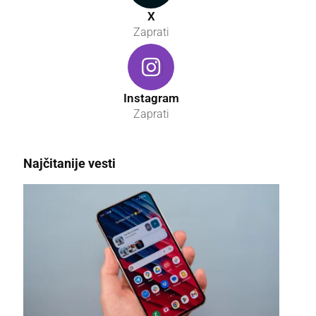
X
Zaprati
Instagram
Zaprati
Najčitanije vesti