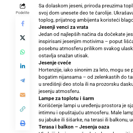
Sa dolaskom jeseni, priroda preuzima tople
svoj dom unesete deo te čarolije. Ukraš
Podelite
toplog, prijatnog ambijenta koristeći blago
Jesenji venci za vrata
Jedan od najlepših načina da dočekate
je
inspirisani jesenjim motivima – poput lišća
posebnu atmosferu prilikom svakog ulaska 
ostavlja snažan utisak.
Jesenje cveće
Hortenzije, iako sinonim za leto, mogu se 
bogatim nijansama – od zelenkastih do t
u središnji deo stola ili na prozorsku dasku
jesenju atmosferu.
Lampe za toplotu i šarm
Korišćenje lampi u uređenju prostora je sj
intimnu i opuštajuću atmosferu. Male lamp
su jabuke ili šišarke, na terasi ili balkonu
Terasa i balkon – Jesenja oaza