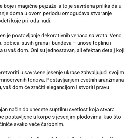
 boje i magične pejzaže, a to je savršena prilika da u
avanje doma u ovom periodu omogućava stvaranje
deti koje priroda nudi.
sen
je postavljanje dekorativnih venaca na vrata. Venci
, bobica, suvih grana i bundeva – unose toplinu i
u vaš dom. Oni su jednostavan, ali efektan detalj koji
pretvoriti u savršene
jesenje ukrase
zahvaljujući svojim
amnocrvenih tonova. Postavljanjem cvetnih aranžmana
, vaš dom će zračiti elegancijom i stvoriti pravu
ajan način da unesete suptilnu svetlost koja stvara
e postavljene u korpe s jesenjim plodovima, kao što
, učiniće svako veče čarobnim.