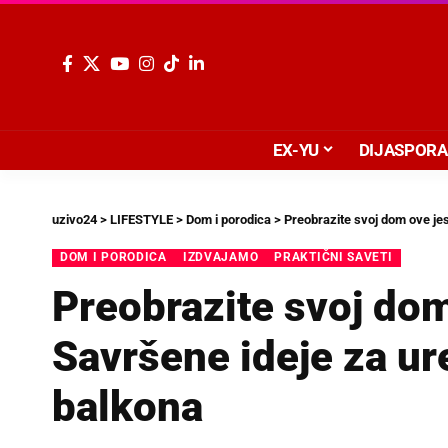
EX-YU
DIJASPORA
uzivo24
>
LIFESTYLE
>
Dom i porodica
>
Preobrazite svoj dom ove jes
DOM I PORODICA
IZDVAJAMO
PRAKTIČNI SAVETI
Preobrazite svoj dom
Savršene ideje za ure
balkona