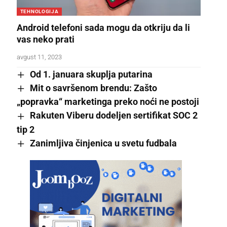
TEHNOLOGIJA
Android telefoni sada mogu da otkriju da li
vas neko prati
avgust 11, 2023
Od 1. januara skuplja putarina
Mit o savršenom brendu: Zašto
„popravka“ marketinga preko noći ne postoji
Rakuten Viberu dodeljen sertifikat SOC 2
tip 2
Zanimljiva činjenica u svetu fudbala