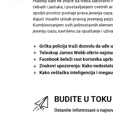
Hladniji dani ne znače da treba zaboraviti 
ćebadi i jastuka, i postavljanjem cvetnih 
spoljni prostor postaje prava jesenja oaza.
dajući vizuelni utisak pravog jesenjeg pejz
Kombinovanjem ovih jednostavnih elemenata
jesenju oazu, savršenu za opuštanje i uživ
Grčka policija traži dozvolu da uđe 
Teleskop James Webb otkrio najstar
Facebook beleži rast korisnika uprk
Znakovi upozorenja: Kako nedostata
Kako veštačka inteligencija i megau
BUDITE U TOKU
Ostanite informisani o najno