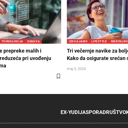
TEHNOLOGIJA
ZABAVA
IZDVAJAMO
LIFESTYLE
MENTALNO
e prepreke malih i
Tri večernje navike za bolj
preduzeća pri uvođenju
Kako da osigurate srećan 
ema
maj 5, 2024
EX-YU
DIJASPORA
DRUŠTVO