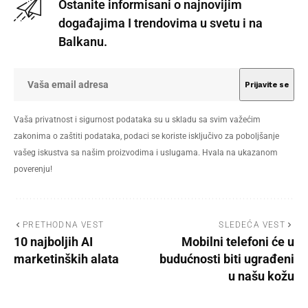
Ostanite informisani o najnovijim
događajima I trendovima u svetu i na
Balkanu.
Vaša privatnost i sigurnost podataka su u skladu sa svim važećim
zakonima o zaštiti podataka, podaci se koriste isključivo za poboljšanje
vašeg iskustva sa našim proizvodima i uslugama. Hvala na ukazanom
poverenju!
PRETHODNA VEST
SLEDEĆA VEST
10 najbolјih AI
Mobilni telefoni će u
marketinških alata
budućnosti biti ugrađeni
u našu kožu