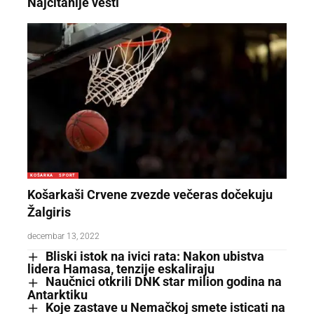
Najčitanije vesti
KOŠARKA
SPORT
Košarkaši Crvene zvezde večeras dočekuju
Žalgiris
decembar 13, 2022
Bliski istok na ivici rata: Nakon ubistva
lidera Hamasa, tenzije eskaliraju
Naučnici otkrili DNK star milion godina na
Antarktiku
Koje zastave u Nemačkoj smete isticati na