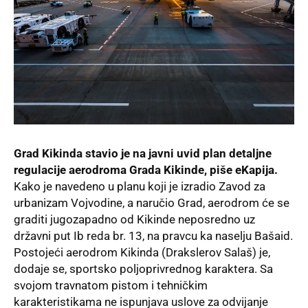
Grad Kikinda stavio je na javni uvid plan detaljne
regulacije aerodroma Grada Kikinde,
piše eKapija.
Kako je navedeno u planu koji je izradio Zavod za
urbanizam Vojvodine, a naručio Grad, aerodrom će se
graditi jugozapadno od Kikinde neposredno uz
državni put Ib reda br. 13, na pravcu ka naselju Bašaid.
Postojeći aerodrom Kikinda (Drakslerov Salaš) je,
dodaje se, sportsko poljoprivrednog karaktera. Sa
svojom travnatom pistom i tehničkim
karakteristikama ne ispunjava uslove za odvijanje