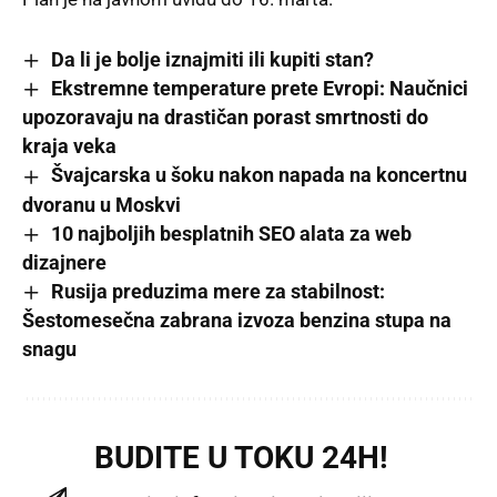
Da li je bolje iznajmiti ili kupiti stan?
Ekstremne temperature prete Evropi: Naučnici
upozoravaju na drastičan porast smrtnosti do
kraja veka
Švajcarska u šoku nakon napada na koncertnu
dvoranu u Moskvi
10 najbolјih besplatnih SEO alata za web
dizajnere
Rusija preduzima mere za stabilnost:
Šestomesečna zabrana izvoza benzina stupa na
snagu
BUDITE U TOKU 24H!