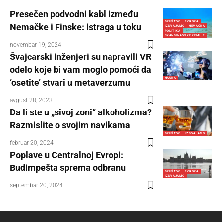
Presečen podvodni kabl između
DRUŠTVO
EVROPA
Nemačke i Finske: istraga u toku
IZDVAJAMO
NEMAČKA
POLITIKA
SKANDINAVSKE ZEMLJE
novembar 19, 2024
Švajcarski inženjeri su napravili VR
odelo koje bi vam moglo pomoći da
NAUKA
‘osetite’ stvari u metaverzumu
avgust 28, 2023
Da li ste u „sivoj zoni“ alkoholizma?
Razmislite o svojim navikama
DRUŠTVO
IZDVAJAMO
februar 20, 2024
Poplave u Centralnoj Evropi:
Budimpešta sprema odbranu
DRUŠTVO
EVROPA
IZDVAJAMO
septembar 20, 2024