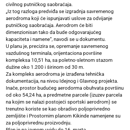
civilnog putničkog saobraćaja.
„Iz tog razloga predviđa se izgradnja savremenog
aerodroma koji će ispunjavati uslove za odvijanje
putničkog saobraćaja. Aerodrom će biti
dimenzionisan tako da bude odgovarajućeg
kapaciteta i namene“, navodi se u dokumentu.
U planu je,
precizira se, opremanje savremenog
vazdušnog terminala, orijentaciona površine
kompleksa 10,51 ha, sa poletno-sletnom stazom
dužine oko 1.200 i širinom od 30 m.
Za kompleks aerodroma je izrađena tehnička
dokumentacija, na nivou Idejnog i Glavnog projekta.
Inače, prostor budućeg aerodorma obuhvata površinu
od oko 54,24 ha, a predmetne parcele (izuzev parcela
na kojim se nalazi postojeći sportski aerodrom) se
trenutno koriste se kao obradivo poljoprivredno
zemljište i Prostornim planom Kikinde namenjene su
za poljoprivrednu proizvodnju.
Plan je na javnom uvidu do 16. marta.