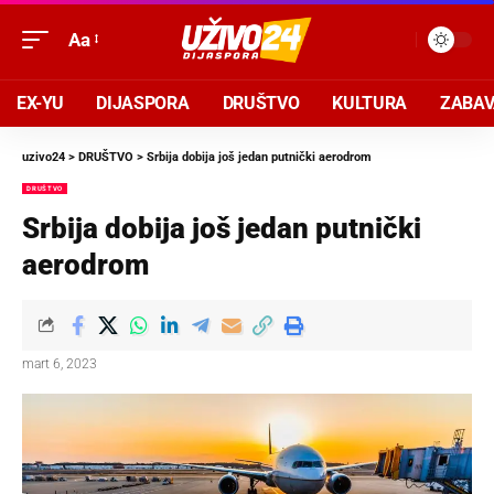
Aa
EX-YU
DIJASPORA
DRUŠTVO
KULTURA
ZABA
uzivo24
>
DRUŠTVO
>
Srbija dobija još jedan putnički aerodrom
DRUŠTVO
Srbija dobija još jedan putnički
aerodrom
mart 6, 2023