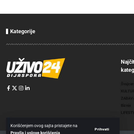
Kategorije
Najči
kateg
Švajcar
KULTU
ZABAV
Biznis
LIFEST
Korišćenjem ovog sajta pristajete na
Prihvati
Pravila i uslove korišćenja