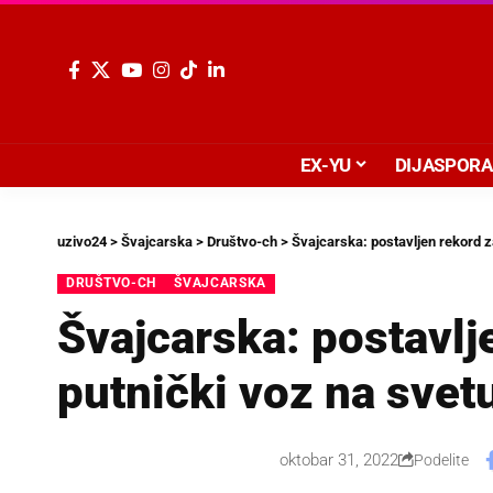
EX-YU
DIJASPORA
uzivo24
>
Švajcarska
>
Društvo-ch
>
Švajcarska: postavljen rekord z
DRUŠTVO-CH
ŠVAJCARSKA
Švajcarska: postavlj
putnički voz na svet
oktobar 31, 2022
Podelite