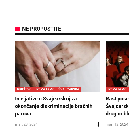
NE PROPUSTITE
DRUŠTVO
IZDVAJAMO
ŠVAJCARSKA
IZDVAJAMO
Inicijative u Švajcarskoj za
Rast pose
okončanje diskriminacije bračnih
Švajcarsko
parova
drugim bl
mart 28, 2024
mart 12, 2024