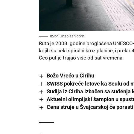
Izvor:
Unsplash.com
Ruta je 2008. godine proglašena
UNESCO
kojih su neki spiralni kroz planine, i preko
Ceo
put
je trajao više od sat vremena.
Božo Vrećo u Cirihu
SWISS pokreće letove ka Seulu od 
Sudija iz Ciriha izbačen sa suđenja
Aktuelni olimpijski šampion u spustu
Cena struje u Švajcarskoj će porast