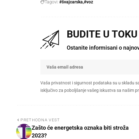
Tagovi:
#švajcarska
#voz
BUDITE U TOKU
Ostanite informisani o najno
Vaša privatnost i sigurnost podataka su u skladu s
isključivo za poboljšanje vašeg iskustva sa našim
PRETHODNA VEST
Zašto će energetska oznaka biti stroža
2023?