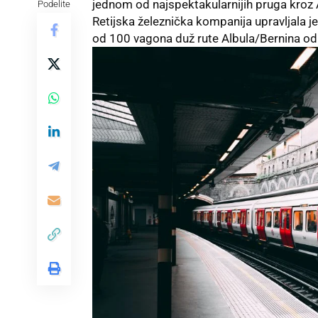
jednom od najspektakularnijih pruga kroz 
Podelite
Retijska železnička kompanija upravljala 
od 100 vagona duž rute Albula/Bernina od