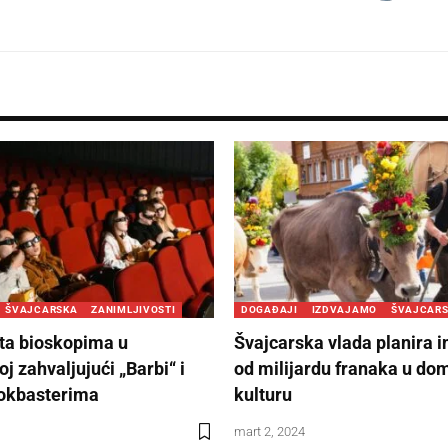
ŠVAJCARSKA
ZANIMLJIVOSTI
DOGAĐAJI
IZDVAJAMO
ŠVAJCAR
ta bioskopima u
Švajcarska vlada planira i
j zahvaljujući „Barbi“ i
od milijardu franaka u do
okbasterima
kulturu
mart 2, 2024