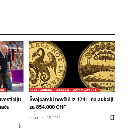
SKA
ŠVAJCARSKA
ZABAVA
ZANIMLJIVOSTI
nvesticiju
Švajcarski novčić iz 1741. na aukciji
maću
za 854.000 CHF
novembar 15, 2022