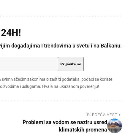
 24H!
vijim događajima I trendovima u svetu i na Balkanu.
a svim važećim zakonima o zaštiti podataka, podaci se koriste
 proizvodima i uslugama. Hvala na ukazanom poverenju!
SLEDEĆA VEST
Problemi sa vodom se naziru usred
klimatskih promena