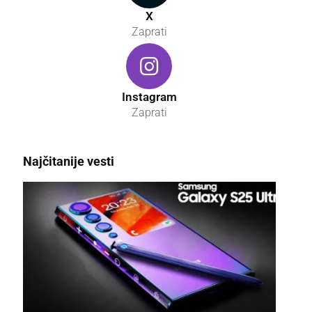
X
Zaprati
Instagram
Zaprati
Najčitanije vesti