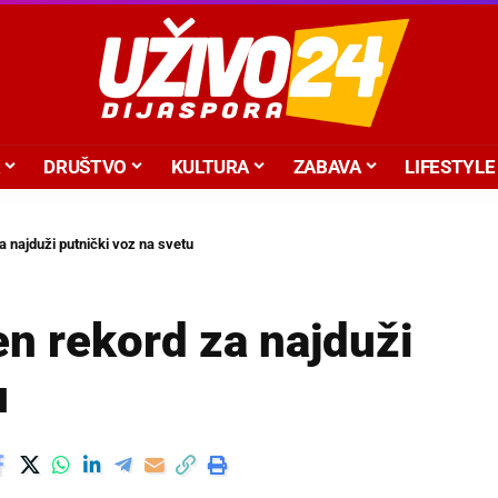
DRUŠTVO
KULTURA
ZABAVA
LIFESTYLE
a najduži putnički voz na svetu
en rekord za najduži
u