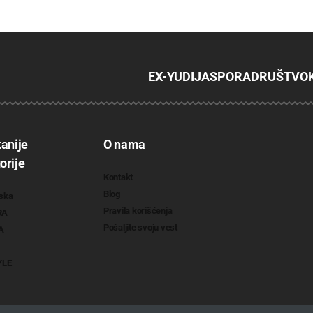
EX-YU
DIJASPORA
DRUŠTVO
tanije
O nama
orije
Kontakt
Blog
ska
Pravila korišćenja
RA
Pošaljite svoju vest
A
YLE