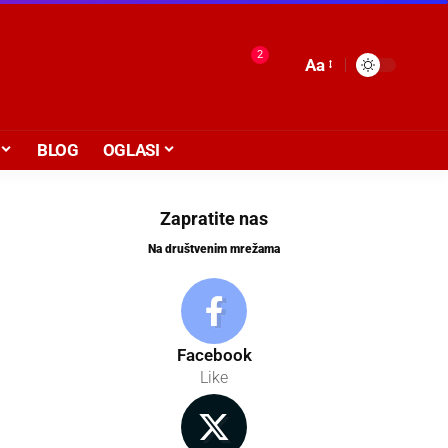
2
Aa
BLOG
OGLASI
Zapratite nas
Na društvenim mrežama
Facebook
Like