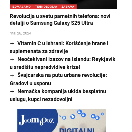
IZDVAJAMO
TEHNOLOGIJA
ZABAVA
Revolucija u svetu pametnih telefona: novi
detalji o Samsung Galaxy S25 Ultra
maj 28, 2024
Vitamin C u ishrani: Korišćenje hrane i
suplemenata za zdravlje
Neočekivani izazov na Islandu: Reykjavik
u središtu nepredvidive krize!
Švajcarska na putu urbane revolucije:
Gradovi u usponu
Nemačka kompanija ukida besplatnu
uslugu, kupci nezadovoljni