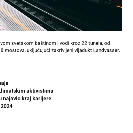
-vom svetskom baštinom i vodi kroz 22 tunela, od
 48 mostova, uključujući zakrivljeni vijadukt Landvasser.
maja
 klimatskim aktivistima
 najavio kraj karijere
i 2024