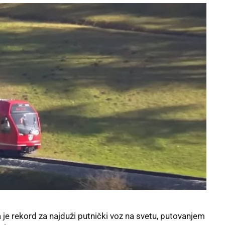
je rekord za najduži putnički voz na svetu, putovanjem