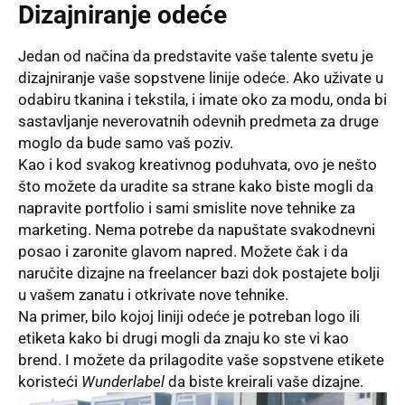
Dizajniranje odeće
Jedan od načina da predstavite vaše talente svetu je
dizajniranje vaše sopstvene linije odeće. Ako uživate u
odabiru tkanina i tekstila, i imate oko za modu, onda bi
sastavljanje neverovatnih odevnih predmeta za druge
moglo da bude samo vaš poziv.
Kao i kod svakog kreativnog poduhvata, ovo je nešto
što možete da uradite sa strane kako biste mogli da
napravite portfolio i sami smislite nove tehnike za
marketing. Nema potrebe da napuštate svakodnevni
posao i zaronite glavom napred. Možete čak i da
naručite dizajne na freelancer bazi dok postajete bolji
u vašem zanatu i otkrivate nove tehnike.
Na primer, bilo kojoj liniji odeće je potreban logo ili
etiketa kako bi drugi mogli da znaju ko ste vi kao
brend. I možete da prilagodite vaše sopstvene etikete
koristeći
Wunderlabel
da biste kreirali vaše dizajne.