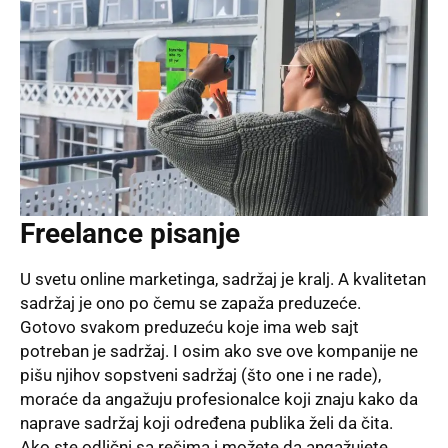
Freelance pisanje
U svetu online marketinga, sadržaj je kralj. A kvalitetan
sadržaj je ono po čemu se zapaža preduzeće.
Gotovo svakom preduzeću koje ima web sajt
potreban je sadržaj. I osim ako sve ove kompanije ne
pišu njihov sopstveni sadržaj (što one i ne rade),
moraće da angažuju profesionalce koji znaju kako da
naprave sadržaj koji određena publika želi da čita.
Ako ste odlični sa rečima i možete da angažujete