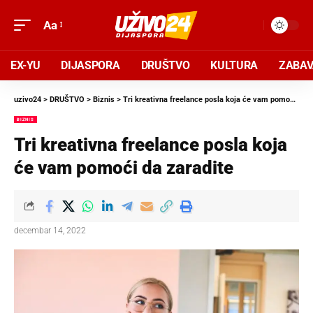
Aa
EX-YU
DIJASPORA
DRUŠTVO
KULTURA
ZABA
uzivo24
>
DRUŠTVO
>
Biznis
>
Tri kreativna freelance posla koja će vam pomoći da zaradite
BIZNIS
Tri kreativna freelance posla koja
će vam pomoći da zaradite
decembar 14, 2022