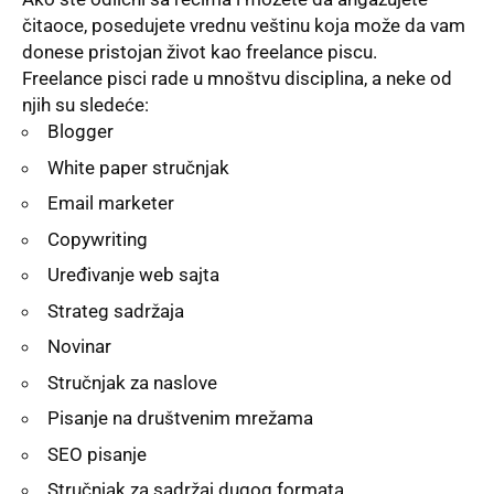
čitaoce, posedujete vrednu veštinu koja može da vam
donese pristojan život kao freelance piscu.
Freelance pisci rade u mnoštvu disciplina, a neke od
njih su sledeće:
Blogger
White paper stručnjak
Email marketer
Copywriting
Uređivanje web sajta
Strateg sadržaja
Novinar
Stručnjak za naslove
Pisanje na društvenim mrežama
SEO pisanje
Stručnjak za sadržaj dugog formata