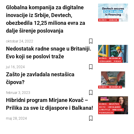
Globalna kompanija za digitalne
inovacije iz Srbije, Devtech,
BIZNIS
ZABAVA
obezbedila 12,25 miliona evra za
dalje širenje poslovanja
oktobar 24, 2022
Nedostatak radne snage u Britaniji.
Evo koji se poslovi traže
BIZNIS
EKONOMIJA
IZDVAJAMO
POSAO
jul 16, 2024
Zašto je zavladala nestašica
čipova?
BIZNIS
EKONOMIJA
februar 3, 2023
Hibridni program Mirjane Kovač –
BIZNIS
DRUŠTVO
Prilika za sve iz dijaspore i Balkana!
EX-YU
IZDVAJAMO
LIFESTYLE
MEDICINA
PSIHOLOGIJA
maj 28, 2024