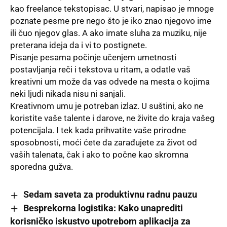
kao freelance tekstopisac. U stvari, napisao je mnoge
poznate pesme pre nego što je iko znao njegovo ime
ili čuo njegov glas. A ako imate sluha za muziku, nije
preterana ideja da i vi to postignete.
Pisanje pesama počinje učenjem umetnosti
postavljanja reči i tekstova u ritam, a odatle vaš
kreativni um može da vas odvede na mesta o kojima
neki ljudi nikada nisu ni sanjali.
Kreativnom umu je potreban izlaz
. U suštini, ako ne
koristite vaše talente i darove, ne živite do kraja vašeg
potencijala. I tek kada prihvatite vaše prirodne
sposobnosti, moći ćete da zarađujete za život od
vaših talenata, čak i ako to počne kao skromna
sporedna gužva.
Sedam saveta za produktivnu radnu pauzu
Besprekorna logistika: Kako unaprediti
korisničko iskustvo upotrebom aplikacija za