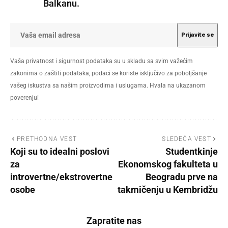
Balkanu.
Vaša privatnost i sigurnost podataka su u skladu sa svim važećim
zakonima o zaštiti podataka, podaci se koriste isključivo za poboljšanje
vašeg iskustva sa našim proizvodima i uslugama. Hvala na ukazanom
poverenju!
PRETHODNA VEST
SLEDEĆA VEST
Koji su to idealni poslovi
Studentkinje
za
Ekonomskog fakulteta u
introvertne/ekstrovertne
Beogradu prve na
osobe
takmičenju u Kembridžu
Zapratite nas