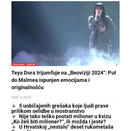
IZDVAJAMO
ZABAVA
Teya Dora trijumfuje na „Beoviziji 2024“: Put
do Malmea ispunjen emocijama i
originalnošću
mart 3, 2024
5 uobičajenih grešaka koje ljudi prave
prilikom selidbe u inostranstvo
Nije tako teško postati milioner u kvizu
„Ko želi biti milioner?“, ili možda i jeste?
U Hrvatskoj „nestalo“ deset rukometaša