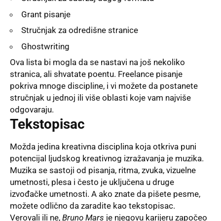
Grant pisanje
Stručnjak za odredišne ​​stranice
Ghostwriting
Ova lista bi mogla da se nastavi na još nekoliko
stranica, ali shvatate poentu. Freelance pisanje
pokriva mnoge discipline, i vi možete da postanete
stručnjak u jednoj ili više oblasti koje vam najviše
odgovaraju.
Tekstopisac
Možda jedina kreativna disciplina koja otkriva puni
potencijal ljudskog kreativnog izražavanja je muzika.
Muzika se sastoji od pisanja, ritma, zvuka, vizuelne
umetnosti, plesa i često je uključena u druge
izvođačke umetnosti. A ako znate da pišete pesme,
možete odlično da zaradite kao tekstopisac.
Verovali ili ne,
Bruno Mars
je njegovu karijeru započeo