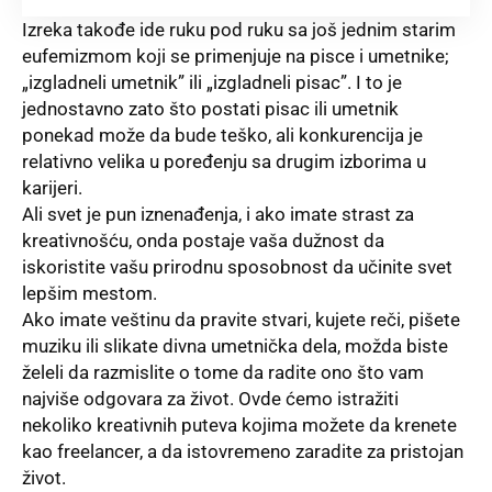
Izreka takođe ide ruku pod ruku sa još jednim starim
eufemizmom koji se primenjuje na pisce i umetnike;
„izgladneli umetnik” ili „izgladneli pisac”. I to je
jednostavno zato što postati pisac ili umetnik
ponekad može da bude teško, ali konkurencija je
relativno velika u poređenju sa drugim izborima u
karijeri.
Ali svet je pun iznenađenja, i ako imate strast za
kreativnošću, onda postaje vaša dužnost da
iskoristite vašu prirodnu sposobnost da učinite svet
lepšim mestom.
Ako imate veštinu da pravite stvari, kujete reči, pišete
muziku ili slikate divna umetnička dela, možda biste
želeli da razmislite o tome da radite ono što vam
najviše odgovara za život. Ovde ćemo istražiti
nekoliko kreativnih puteva kojima možete da krenete
kao freelancer, a da istovremeno zaradite za pristojan
život.