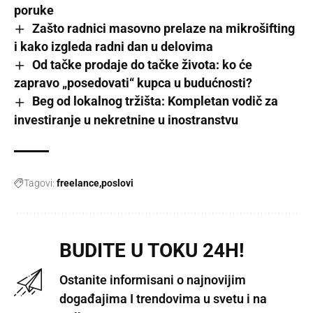
poruke
Zašto radnici masovno prelaze na mikrošifting
i kako izgleda radni dan u delovima
Od tačke prodaje do tačke života: ko će
zapravo „posedovati“ kupca u budućnosti?
Beg od lokalnog tržišta: Kompletan vodič za
investiranje u nekretnine u inostranstvu
Tagovi:
freelance
poslovi
BUDITE U TOKU 24H!
Ostanite informisani o najnovijim
događajima I trendovima u svetu i na