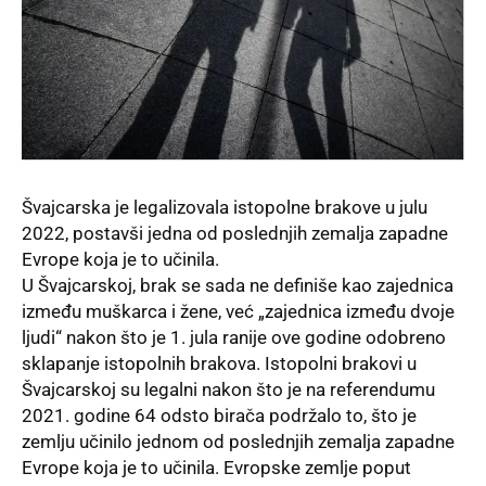
Švajcarska je legalizovala istopolne brakove u julu
2022, postavši jedna od poslednjih zemalja zapadne
Evrope koja je to učinila.
U
Švajcarskoj
, brak se sada ne definiše kao zajednica
između muškarca i žene, već „zajednica između dvoje
ljudi“ nakon što je 1. jula ranije ove godine odobreno
sklapanje istopolnih brakova. Istopolni brakovi u
Švajcarskoj su legalni nakon što je na referendumu
2021. godine 64 odsto birača podržalo to, što je
zemlju učinilo jednom od poslednjih zemalja zapadne
Evrope koja je to učinila. Evropske zemlje poput