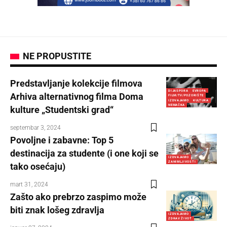
NE PROPUSTITE
Predstavljanje kolekcije filmova
DIJASPORA
EVROPA
Arhiva alternativnog filma Doma
FILM/TV/POZORIŠTE
IZDVAJAMO
KULTURA
NEMAČKA
kulture „Studentski grad“
septembar 3, 2024
Povoljne i zabavne: Top 5
destinacija za studente (i one koji se
IZDVAJAMO
ZANIMLJIVOSTI
tako osećaju)
mart 31, 2024
Zašto ako prebrzo zaspimo može
biti znak lošeg zdravlja
IZDVAJAMO
ZDRAV ŽIVOT