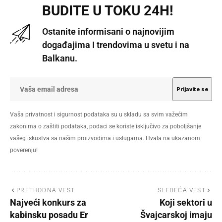
BUDITE U TOKU 24H!
Ostanite informisani o najnovijim
događajima I trendovima u svetu i na
Balkanu.
Vaša privatnost i sigurnost podataka su u skladu sa svim važećim
zakonima o zaštiti podataka, podaci se koriste isključivo za poboljšanje
vašeg iskustva sa našim proizvodima i uslugama. Hvala na ukazanom
poverenju!
PRETHODNA VEST
SLEDEĆA VEST
Najveći konkurs za
Koji sektori u
kabinsku posadu Er
Švajcarskoj imaju