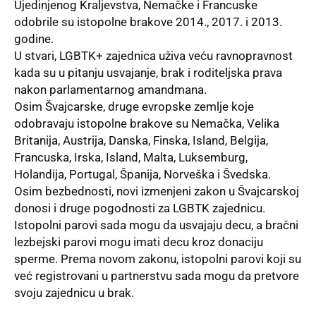
Ujedinjenog Kraljevstva, Nemačke i Francuske
odobrile su istopolne brakove 2014., 2017. i 2013.
godine.
U stvari,
LGBTK+
zajednica uživa veću ravnopravnost
kada su u pitanju usvajanje, brak i roditeljska prava
nakon parlamentarnog amandmana.
Osim Švajcarske, druge evropske zemlje koje
odobravaju istopolne brakove su Nemačka, Velika
Britanija, Austrija, Danska, Finska, Island, Belgija,
Francuska, Irska, Island, Malta, Luksemburg,
Holandija, Portugal, Španija, Norveška i Švedska.
Osim bezbednosti, novi izmenjeni zakon u Švajcarskoj
donosi i druge pogodnosti za LGBTK zajednicu.
Istopolni parovi sada mogu da usvajaju decu, a bračni
lezbejski parovi mogu imati decu kroz donaciju
sperme. Prema novom zakonu, istopolni parovi koji su
već registrovani u partnerstvu sada mogu da pretvore
svoju zajednicu u brak.