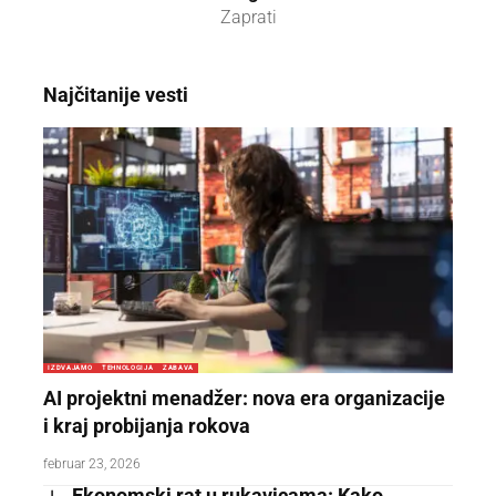
Zaprati
Najčitanije vesti
IZDVAJAMO
TEHNOLOGIJA
ZABAVA
AI projektni menadžer: nova era organizacije
i kraj probijanja rokova
februar 23, 2026
Ekonomski rat u rukavicama: Kako