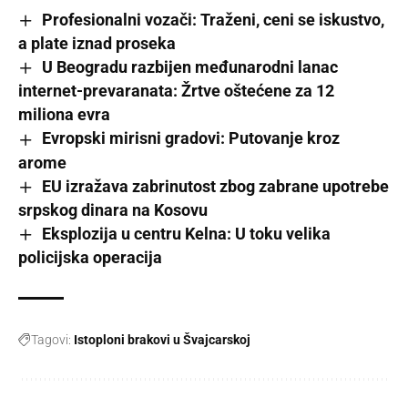
Profesionalni vozači: Traženi, ceni se iskustvo,
a plate iznad proseka
U Beogradu razbijen međunarodni lanac
internet-prevaranata: Žrtve oštećene za 12
miliona evra
Evropski mirisni gradovi: Putovanje kroz
arome
EU izražava zabrinutost zbog zabrane upotrebe
srpskog dinara na Kosovu
Eksplozija u centru Kelna: U toku velika
policijska operacija
Tagovi:
Istoploni brakovi u Švajcarskoj