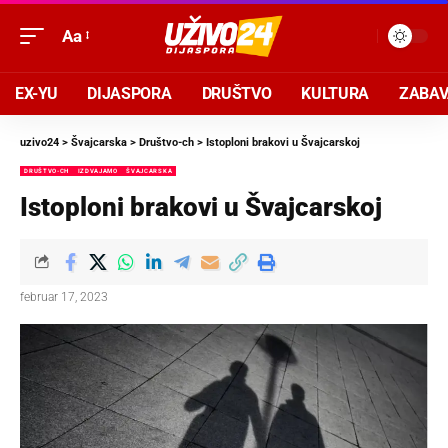
Aa
EX-YU
DIJASPORA
DRUŠTVO
KULTURA
ZABA
uzivo24
>
Švajcarska
>
Društvo-ch
>
Istoploni brakovi u Švajcarskoj
DRUŠTVO-CH
IZDVAJAMO
ŠVAJCARSKA
Istoploni brakovi u Švajcarskoj
februar 17, 2023