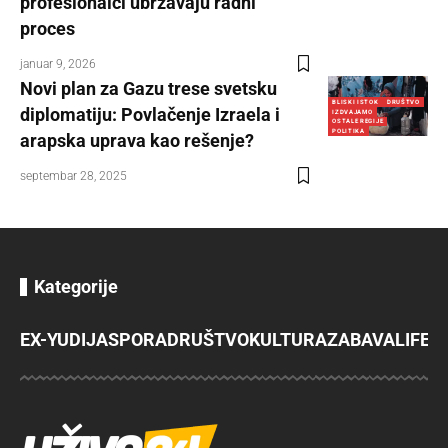
profesionalci ubrzavaju radni
proces
januar 9, 2026
Novi plan za Gazu trese svetsku
BLISKI ISTOK
DRUŠTVO
diplomatiju: Povlačenje Izraela i
IZDVAJAMO
OSTALE REGIJE
POLITIKA
arapska uprava kao rešenje?
septembar 28, 2025
Kategorije
EX-YU
DIJASPORA
DRUŠTVO
KULTURA
ZABAVA
LIFES