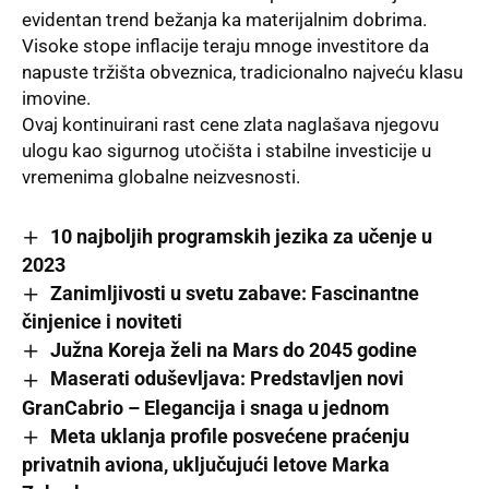
evidentan trend bežanja ka materijalnim dobrima.
Visoke stope inflacije teraju mnoge investitore da
napuste tržišta obveznica, tradicionalno najveću klasu
imovine.
Ovaj kontinuirani rast cene zlata naglašava njegovu
ulogu kao sigurnog utočišta i stabilne investicije u
vremenima globalne neizvesnosti.
10 najbolјih programskih jezika za učenje u
2023
Zanimljivosti u svetu zabave: Fascinantne
činjenice i noviteti
Južna Koreja želi na Mars do 2045 godine
Maserati oduševljava: Predstavljen novi
GranCabrio – Elegancija i snaga u jednom
Meta uklanja profile posvećene praćenju
privatnih aviona, uključujući letove Marka