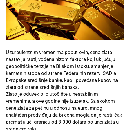
U turbulentnim vremenima poput ovih, cena zlata
nastavlja rasti, vođena nizom faktora koji uključuju
geopolitičke tenzije na Bliskom istoku, smanjenje
kamatnih stopa od strane Federalnih rezervi SAD-a i
Evropske središnje banke, kao i povećana kupovina
zlata od strane središnjih banaka.
Zlato je oduvek bilo utočište u nestabilnim
vremenima, a ove godine nije izuzetak. Sa skokom
cene zlata za petinu u odnosu na euro, mnogi
analitičari predviđaju da bi cena mogla dalje rasti, čak
premašujući granicu od 3.000 dolara po unci zlata u
srednjem roku.