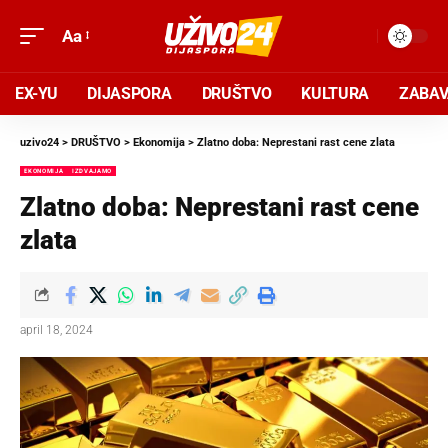
Aa
EX-YU
DIJASPORA
DRUŠTVO
KULTURA
ZABA
uzivo24
>
DRUŠTVO
>
Ekonomija
>
Zlatno doba: Neprestani rast cene zlata
EKONOMIJA
IZDVAJAMO
Zlatno doba: Neprestani rast cene
zlata
april 18, 2024