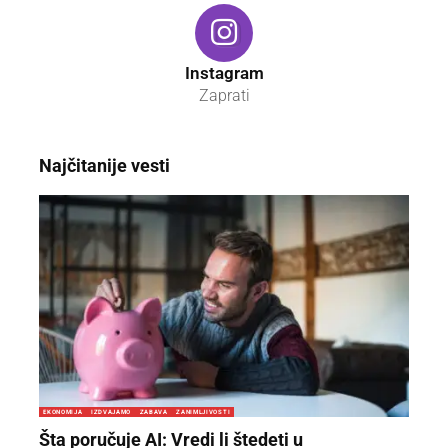
Instagram
Zaprati
Najčitanije vesti
EKONOMIJA
IZDVAJAMO
ZABAVA
ZANIMLJIVOSTI
Šta poručuje AI: Vredi li štedeti u