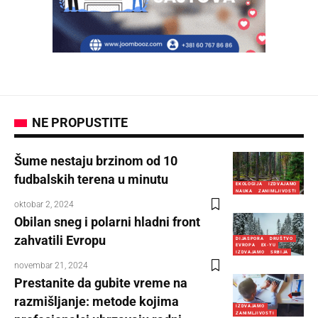
NE PROPUSTITE
Šume nestaju brzinom od 10
fudbalskih terena u minutu
EKOLOGIJA
IZDVAJAMO
NAUKA
ZANIMLJIVOSTI
oktobar 2, 2024
Obilan sneg i polarni hladni front
zahvatili Evropu
DIJASPORA
DRUŠTVO
EVROPA
EX-YU
IZDVAJAMO
SRBIJA
novembar 21, 2024
Prestanite da gubite vreme na
razmišljanje: metode kojima
IZDVAJAMO
ZANIMLJIVOSTI