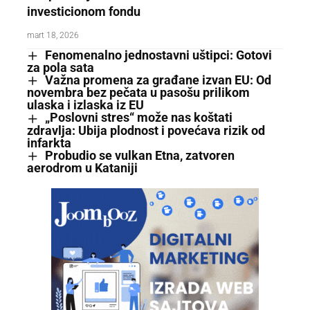
investicionom fondu
mart 18, 2026
Fenomenalno jednostavni uštipci: Gotovi
za pola sata
Važna promena za građane izvan EU: Od
novembra bez pečata u pasošu prilikom
ulaska i izlaska iz EU
„Poslovni stres“ može nas koštati
zdravlja: Ubija plodnost i povećava rizik od
infarkta
Probudio se vulkan Etna, zatvoren
aerodrom u Kataniji