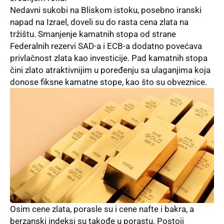
Nedavni sukobi na Bliskom istoku, posebno iranski
napad na Izrael, doveli su do rasta cena zlata na
tržištu. Smanjenje kamatnih stopa od strane
Federalnih rezervi SAD-a i ECB-a dodatno povećava
privlačnost zlata kao investicije. Pad kamatnih stopa
čini zlato atraktivnijim u poređenju sa ulaganjima koja
donose fiksne kamatne stope, kao što su obveznice.
Osim cene zlata, porasle su i cene nafte i bakra, a
berzanski indeksi su takođe u porastu. Postoji