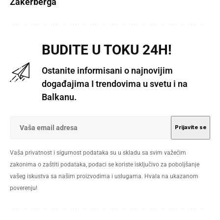
Zakerberga
BUDITE U TOKU 24H!
Ostanite informisani o najnovijim
događajima I trendovima u svetu i na
Balkanu.
Vaša privatnost i sigurnost podataka su u skladu sa svim važećim
zakonima o zaštiti podataka, podaci se koriste isključivo za poboljšanje
vašeg iskustva sa našim proizvodima i uslugama. Hvala na ukazanom
poverenju!