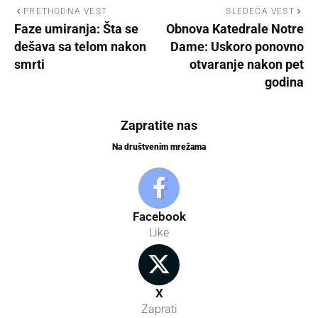
PRETHODNA VEST
SLEDEĆA VEST
Faze umiranja: Šta se
Obnova Katedrale Notre
dešava sa telom nakon
Dame: Uskoro ponovno
smrti
otvaranje nakon pet
godina
Zapratite nas
Na društvenim mrežama
Facebook
Like
X
Zaprati