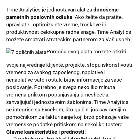
Time Analytics je jednostavan alat za
donošenje
pametnih poslovnih odluka
. Ako želite da pratite,
upravljate i
optimizujete vreme, troškove ili
produktivnost
celokupne radne snage, Time Analytics
možete smatrati strateškim partnerom za Vaš uspeh.
Pomoću ovog alata možete otkriti
svoje najvrednije klijente, projekte, stopu iskoristivosti
vremena za svakog zaposlenog, naplative i
nenaplative sate i ostale bitne informacije za vaše
poslovanje. Potrebno je svega nekoliko minuta
vremena prilikom popunjavanja timesheet-a,
zahvaljujući jednostavnim šablonima. Time Analytics
se integriše sa Excel-om, što ga čini još savršenijim
pomoćnikom za fakturisanje koji brzo pokazuje vaše
vremenske podatke pritiskom na nekoliko tastera.
Glavne karakteristike i prednosti: