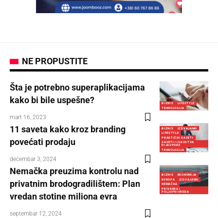
NE PROPUSTITE
Šta je potrebno superaplikacijama
kako bi bile uspešne?
BIZNIS
LIFESTYLE
TEHNOLOGIJA
mart 16, 2023
11 saveta kako kroz branding
BIZNIS
IZDVAJAMO
LIFESTYLE
PRAKTIČNI SAVETI
povećati prodaju
SAVETI I ISKUSTVA
DIJASPORE
TEHNOLOGIJA
decembar 3, 2024
Nemačka preuzima kontrolu nad
BIZNIS
EKONOMIJA
EVROPA
IZDVAJAMO
privatnim brodogradilištem: Plan
NEMAČKA
PRIVREDA I
POLJOPRIVREDA
vredan stotine miliona evra
septembar 12, 2024