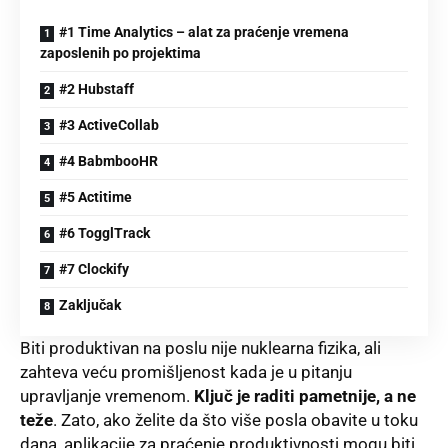
#1 Time Analytics – alat za praćenje vremena
zaposlenih po projektima
#2 Hubstaff
#3 ActiveCollab
#4 BabmbooHR
#5 Actitime
#6 TogglTrack
#7 Clockify
Zaključak
Biti produktivan na poslu nije nuklearna fizika, ali
zahteva veću promišljenost kada je u pitanju
upravljanje vremenom.
Ključ je raditi pametnije, a ne
teže
. Zato, ako želite da što više posla obavite u toku
dana, aplikacije za praćenje produktivnosti mogu biti