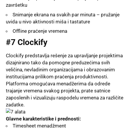
završetku
Snimanje ekrana na svakih par minuta – pružanje
uvida u nivo aktivnosti miša i tastature
Offline praćenje vremena
#7 Clockify
Clockify predstavlja rešenje za upravljanje projektima
dizajnirano tako da pomogne preduzećima svih
veličina, nevladinim organizacijama i obrazovanim
institucijama prilikom praćenja produktivnosti.
Platforma omogućava menadžerima da odrede
trajanje vremena svakog projekta, prate satnice
zaposlenih i vizualizuju raspodelu vremena za različite
zadatke.
Glavne karakteristike i prednosti:
Timesheet menadžment