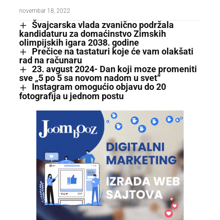
novembar 18, 2022
Švajcarska vlada zvanično podržala
kandidaturu za domaćinstvo Zimskih
olimpijskih igara 2038. godine
Prečice na tastaturi koje će vam olakšati
rad na računaru
23. avgust 2024- Dan koji moze promeniti
sve „5 po 5 sa novom nadom u svet“
Instagram omogućio objavu do 20
fotografija u jednom postu