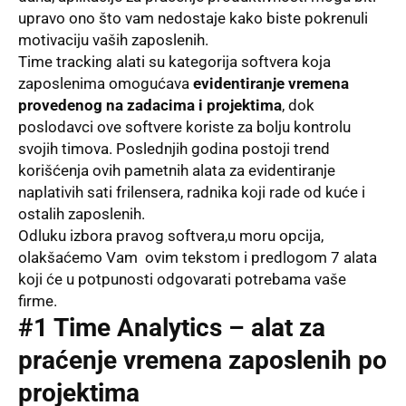
upravo ono što vam nedostaje kako biste pokrenuli
motivaciju vaših zaposlenih.
Time tracking
alati su kategorija softvera koja
zaposlenima omogućava
evidentiranje vremena
provedenog na zadacima i projektima
, dok
poslodavci ove softvere koriste za bolju kontrolu
svojih timova. Poslednjih godina postoji trend
korišćenja ovih pametnih alata za evidentiranje
naplativih sati frilensera, radnika koji rade od kuće i
ostalih zaposlenih.
Odluku izbora pravog softvera,u moru opcija,
olakšaćemo Vam ovim tekstom i predlogom 7 alata
koji će u potpunosti odgovarati potrebama vaše
firme.
#1 Time Analytics – alat za
praćenje vremena zaposlenih po
projektima