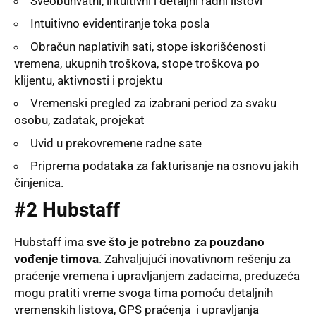
Sveobuhvatni, intuitivni i detaljni radni listovi
Intuitivno evidentiranje toka posla
Obračun naplativih sati, stope iskorišćenosti
vremena, ukupnih troškova, stope troškova po
klijentu, aktivnosti i projektu
Vremenski pregled za izabrani period za svaku
osobu, zadatak, projekat
Uvid u prekovremene radne sate
Priprema podataka za fakturisanje na osnovu jakih
činjenica.
#2 Hubstaff
Hubstaff ima
sve što je potrebno za pouzdano
vođenje timova
. Zahvaljujući inovativnom rešenju za
praćenje vremena i upravljanjem zadacima, preduzeća
mogu pratiti vreme svoga tima pomoću detaljnih
vremenskih listova, GPS praćenja i upravljanja