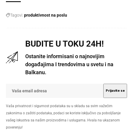
Tagovi:
produktivnost na poslu
BUDITE U TOKU 24H!
Ostanite informisani o najnovijim
događajima I trendovima u svetu i na
Balkanu.
Vaša privatnost i sigurnost podataka su u skladu sa svim važećim
zakonima o zaštiti podataka, podaci se koriste isključivo za poboljšanje
vašeg iskustva sa našim proizvodima i uslugama. Hvala na ukazanom
poverenju!