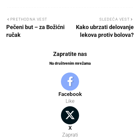
PRETHODNA VEST
SLEDEĆA VEST
Pečeni but – za Božićni
Kako ubrzati delovanje
ručak
lekova protiv bolova?
Zapratite nas
Na društvenim mrežama
Facebook
Like
X
Zaprati