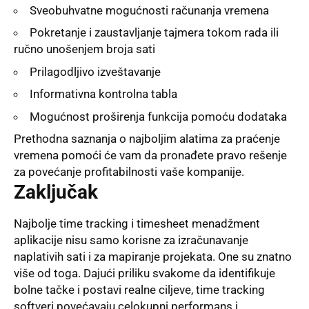
Sveobuhvatne mogućnosti računanja vremena
Pokretanje i zaustavljanje tajmera tokom rada ili
ručno unošenjem broja sati
Prilagodljivo izveštavanje
Informativna kontrolna tabla
Mogućnost proširenja funkcija pomoću dodataka
Prethodna saznanja o najboljim alatima za praćenje
vremena pomoći će vam da pronađete pravo rešenje
za povećanje profitabilnosti vaše kompanije.
Zaključak
Najbolje time tracking i timesheet menadžment
aplikacije nisu samo korisne za izračunavanje
naplativih sati i za mapiranje projekata. One su znatno
više od toga. Dajući priliku svakome da identifikuje
bolne tačke i postavi realne ciljeve, time tracking
softveri povećavaju celokupni performans i