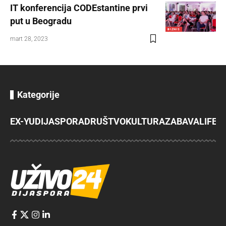
IT konferencija CODEstantine prvi
put u Beogradu
BIZNIS
mart 28, 2023
Kategorije
EX-YU
DIJASPORA
DRUŠTVO
KULTURA
ZABAVA
LIFES