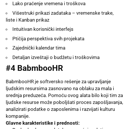
Lako praćenje vremena i troškova
Višestruki prikazi zadataka – vremenske trake,
liste i Kanban prikaz
Intuitivan korisnički interfejs
Ptičija perspektiva svih projekata
Zajednički kalendar tima
Detaljan izveštaji o budžetu i troškovima
#4 BabmbooHR
BabmbooHR je softversko rešenje za upravljanje
ljudskim resursima zasnovano na oblaku za mala i
srednja preduzeća. Pomoću ovog alata bilo koji tim za
ljudske resurse može poboljšati proces zapošljavanja,
analizirati podatke o zaposlenima i razvijati kulturu
kompanije.
Glavne karakteristike i prednosti: