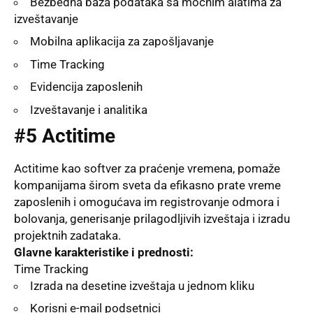
Bezbedna baza podataka sa moćnim alatima za
izveštavanje
Mobilna aplikacija za zapošljavanje
Time Tracking
Evidencija zaposlenih
Izveštavanje i analitika
#5 Actitime
Actitime kao softver za praćenje vremena, pomaže
kompanijama širom sveta da efikasno prate vreme
zaposlenih i omogućava im registrovanje odmora i
bolovanja, generisanje prilagodljivih izveštaja i izradu
projektnih zadataka.
Glavne karakteristike i prednosti:
Time Tracking
Izrada na desetine izveštaja u jednom kliku
Korisni e-mail podsetnici