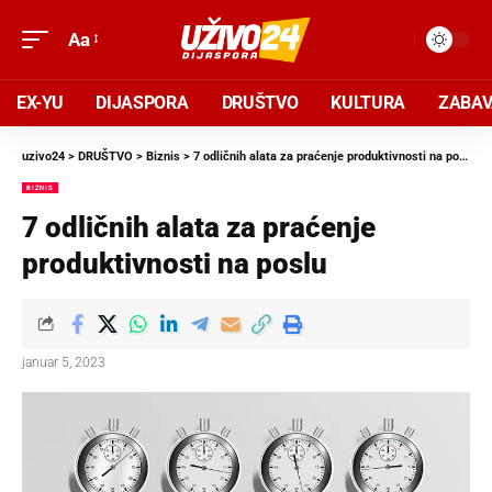
Aa
EX-YU
DIJASPORA
DRUŠTVO
KULTURA
ZABA
uzivo24
>
DRUŠTVO
>
Biznis
>
7 odličnih alata za praćenje produktivnosti na poslu
BIZNIS
7 odličnih alata za praćenje
produktivnosti na poslu
januar 5, 2023