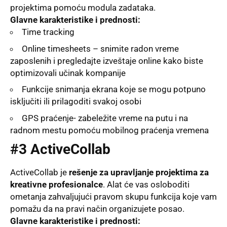
projektima pomoću modula zadataka.
Glavne karakteristike i prednosti:
Time tracking
Online timesheets – snimite radon vreme
zaposlenih i pregledajte izveštaje online kako biste
optimizovali učinak kompanije
Funkcije snimanja ekrana koje se mogu potpuno
isključiti ili prilagoditi svakoj osobi
GPS praćenje- zabeležite vreme na putu i na
radnom mestu pomoću mobilnog praćenja vremena
#3 ActiveCollab
ActiveCollab je
rešenje za upravljanje projektima za
kreativne profesionalce
. Alat će vas osloboditi
ometanja zahvaljujući pravom skupu funkcija koje vam
pomažu da na pravi način organizujete posao.
Glavne karakteristike i prednosti: