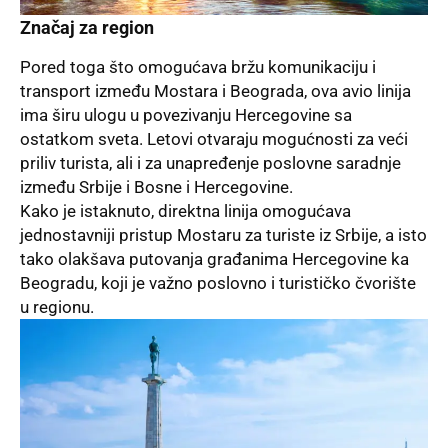
Značaj za region
Pored toga što omogućava bržu komunikaciju i
transport između Mostara i Beograda, ova avio linija
ima širu ulogu u povezivanju Hercegovine sa
ostatkom sveta. Letovi otvaraju mogućnosti za veći
priliv turista, ali i za unapređenje poslovne saradnje
između Srbije i Bosne i Hercegovine.
Kako je istaknuto, direktna linija omogućava
jednostavniji pristup Mostaru za turiste iz Srbije, a isto
tako olakšava putovanja građanima Hercegovine ka
Beogradu, koji je važno poslovno i turističko čvorište
u regionu.