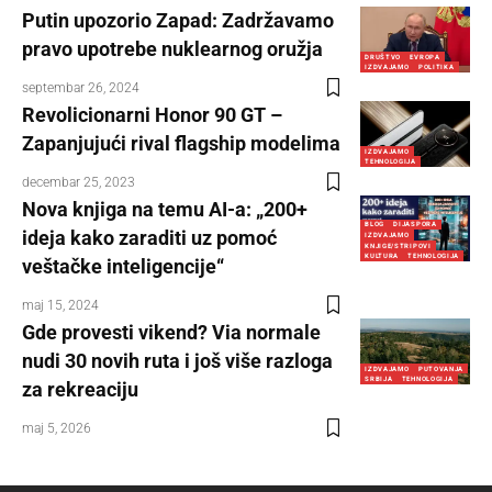
Putin upozorio Zapad: Zadržavamo
pravo upotrebe nuklearnog oružja
DRUŠTVO
EVROPA
IZDVAJAMO
POLITIKA
septembar 26, 2024
Revolicionarni Honor 90 GT –
Zapanjujući rival flagship modelima
IZDVAJAMO
TEHNOLOGIJA
decembar 25, 2023
Nova knjiga na temu AI-a: „200+
BLOG
DIJASPORA
ideja kako zaraditi uz pomoć
IZDVAJAMO
KNJIGE/STRIPOVI
KULTURA
TEHNOLOGIJA
veštačke inteligencije“
maj 15, 2024
Gde provesti vikend? Via normale
nudi 30 novih ruta i još više razloga
IZDVAJAMO
PUTOVANJA
SRBIJA
TEHNOLOGIJA
za rekreaciju
maj 5, 2026