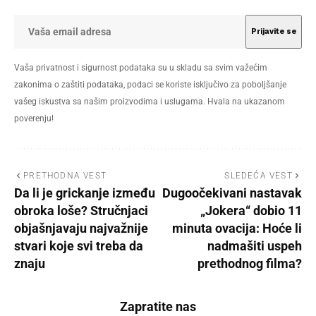
Vaša privatnost i sigurnost podataka su u skladu sa svim važećim
zakonima o zaštiti podataka, podaci se koriste isključivo za poboljšanje
vašeg iskustva sa našim proizvodima i uslugama. Hvala na ukazanom
poverenju!
PRETHODNA VEST
SLEDEĆA VEST
Da li je grickanje između
Dugoočekivani nastavak
obroka loše? Stručnjaci
„Jokera“ dobio 11
objašnjavaju najvažnije
minuta ovacija: Hoće li
stvari koje svi treba da
nadmašiti uspeh
znaju
prethodnog filma?
Zapratite nas