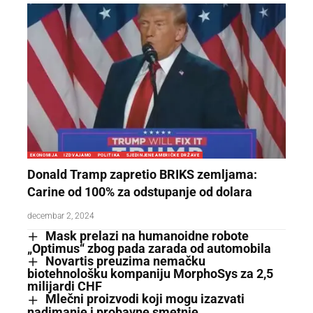
EKONOMIJA
IZDVAJAMO
POLITIKA
SJEDINJENE AMERIČKE DRŽAVE
Donald Tramp zapretio BRIKS zemljama:
Carine od 100% za odstupanje od dolara
decembar 2, 2024
Mask prelazi na humanoidne robote
„Optimus“ zbog pada zarada od automobila
Novartis preuzima nemačku
biotehnološku kompaniju MorphoSys za 2,5
milijardi CHF
Mlečni proizvodi koji mogu izazvati
nadimanje i probavne smetnje