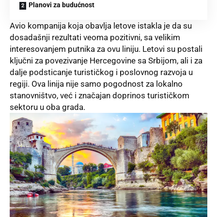
Planovi za budućnost
Avio kompanija koja obavlja letove istakla je da su
dosadašnji rezultati veoma pozitivni, sa velikim
interesovanjem putnika za ovu liniju. Letovi su postali
ključni za povezivanje Hercegovine sa Srbijom, ali i za
dalje podsticanje turističkog i poslovnog razvoja u
regiji. Ova linija nije samo pogodnost za lokalno
stanovništvo, već i značajan doprinos turističkom
sektoru u oba grada.