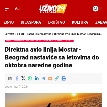
Aa
EX-YU
DIJASPORA
DRUŠTVO
KULTURA
ZABA
uzivo24
>
EX-YU
>
Bosna i Hercegovina
>
Direktna avio linija Mostar-Beograd nastaviće sa letovima do oktobra naredne godine
BOSNA I HERCEGOVINA
DRUŠTVO
EX-YU
IZDVAJAMO
SAOBRAĆAJ
SRBIJA
Direktna avio linija Mostar-
Beograd nastaviće sa letovima do
oktobra naredne godine
septembar 7, 2024