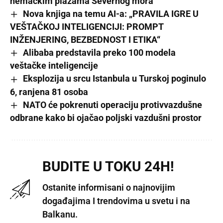
nemačkim plažama Severnog mora
Nova knjiga na temu AI-a: „PRAVILA IGRE U
VEŠTAČKOJ INTELIGENCIJI: PROMPT
INŽENJERING, BEZBEDNOST I ETIKA“
Alibaba predstavila preko 100 modela
veštačke inteligencije
Eksplozija u srcu Istanbula u Turskoj poginulo
6, ranjena 81 osoba
NATO će pokrenuti operaciju protivvazdušne
odbrane kako bi ojačao poljski vazdušni prostor
BUDITE U TOKU 24H!
Ostanite informisani o najnovijim
događajima I trendovima u svetu i na
Balkanu.