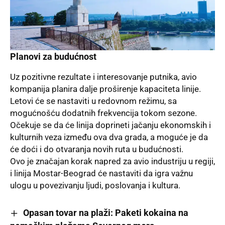
Planovi za budućnost
Uz pozitivne rezultate i interesovanje putnika, avio
kompanija planira dalje proširenje kapaciteta linije.
Letovi će se nastaviti u redovnom režimu, sa
mogućnošću dodatnih frekvencija tokom sezone.
Očekuje se da će linija doprineti jačanju ekonomskih i
kulturnih veza između ova dva grada, a moguće je da
će doći i do otvaranja novih ruta u budućnosti.
Ovo je značajan korak napred za avio industriju u regiji,
i linija Mostar-Beograd će nastaviti da igra važnu
ulogu u povezivanju ljudi, poslovanja i kultura.
Opasan tovar na plaži: Paketi kokaina na