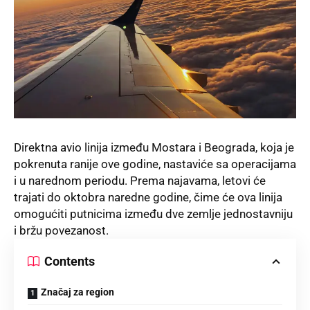
Direktna avio linija između Mostara i Beograda, koja je
pokrenuta ranije ove godine, nastaviće sa operacijama
i u narednom periodu. Prema najavama, letovi će
trajati do oktobra naredne godine, čime će ova linija
omogućiti putnicima između dve zemlje jednostavniju
i bržu povezanost.
Contents
Značaj za region