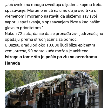
„Još uvek ima mnogo izveštaja o ljudima kojima treba
spasavanje. Moramo imati na umu da je ovo trka s
vremenom i moramo nastaviti da ulažemo sav svoj
napor u spašavanja, s spasavanjem života kao našim
glavnim prioritetom.“
Nakon 72 sata, šanse da se pronađu živi ljudi značajno
opadaju, prema stručnjacima za pomoć.
U Suzuu, gradu od oko 13.000 ljudi blizu epicentra
zemljotresa, 90 odsto kuća možda je uništeno.
Istraga o tome šta je pošlo po zlu na aerodromu
Haneda