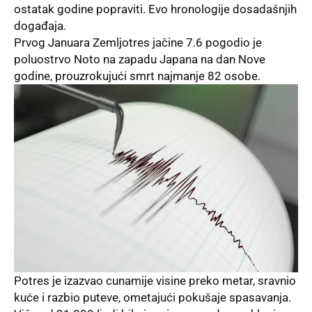
ostatak godine popraviti. Evo hronologije dosadašnjih
događaja.
Prvog Januara
Zemljotres
jačine 7.6 pogodio je
poluostrvo Noto na zapadu Japana na dan Nove
godine, prouzrokujući smrt najmanje 82 osobe.
Potres je izazvao cunamije visine preko metar, sravnio
kuće i razbio puteve, ometajući pokušaje spasavanja.