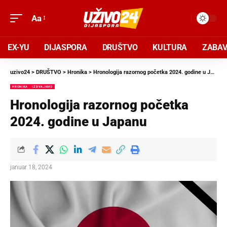
Aa
EX-YU
DIJASPORA
DRUŠTVO
KULTURA
ZABA
uzivo24
>
DRUŠTVO
>
Hronika
>
Hronologija razornog početka 2024. godine u Japanu
HRONIKA
IZDVAJAMO
Hronologija razornog početka
2024. godine u Japanu
januar 18, 2024