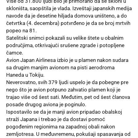
Više od 31.800 ljudi bilo je primorano da se skloni u
skloništa, saopštila je vlada. Izveštaji japanskih medija
navode da je desetine hiljada domova uništeno, a do
četvrtka (4. decembra) potvrđeno je da se broj mrtvih
popeo na 81.
Satelitski snimci pokazali su velike štete u obalnim
područjima, otkrivajući srušene zgrade i potopljene
čamce.
Avion Japan Airlinesa izbio je u plamen nakon sudara
sa drugim manjim avionom na pisti aerodroma
Haneda u Tokiju.
Neverovatno, svih 379 ljudi uspelo je da pobegne pre
nego što je avion potpuno zahvatio plamen koji je
trajao više od šest sati. Međutim, pet od šest članova
posade drugog aviona je poginulo.
Ispostavilo se da je manji avion pripadao obalskoj
straži Japana i trebao je da dostavi pomoć
pogođenim regionima na zapadnoj obali nakon
zemljotresa. U međuvremenu, pokušaji spasavanja od