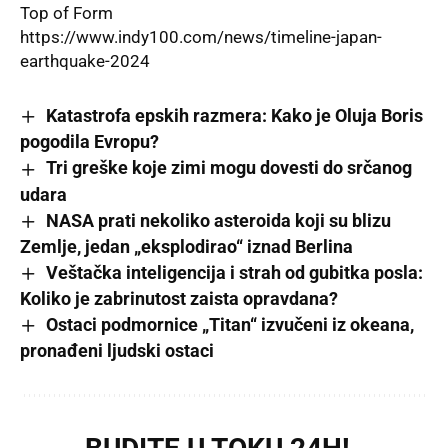
Top of Form
https://www.indy100.com/news/timeline-japan-
earthquake-2024
Katastrofa epskih razmera: Kako je Oluja Boris
pogodila Evropu?
Tri greške koje zimi mogu dovesti do srčanog
udara
NASA prati nekoliko asteroida koji su blizu
Zemlje, jedan „eksplodirao“ iznad Berlina
Veštačka inteligencija i strah od gubitka posla:
Koliko je zabrinutost zaista opravdana?
Ostaci podmornice „Titan“ izvučeni iz okeana,
pronađeni ljudski ostaci