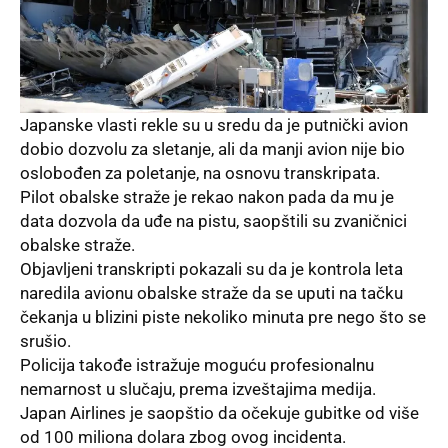
Japanske vlasti rekle su u sredu da je putnički avion
dobio dozvolu za sletanje, ali da manji avion nije bio
oslobođen za poletanje, na osnovu transkripata.
Pilot obalske straže je rekao nakon pada da mu je
data dozvola da uđe na pistu, saopštili su zvaničnici
obalske straže.
Objavljeni transkripti pokazali su da je kontrola leta
naredila avionu obalske straže da se uputi na tačku
čekanja u blizini piste nekoliko minuta pre nego što se
srušio.
Policija takođe istražuje moguću profesionalnu
nemarnost u slučaju, prema izveštajima medija.
Japan Airlines
je saopštio da očekuje gubitke od više
od 100 miliona dolara zbog ovog incidenta.