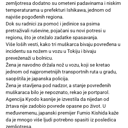
zemljotresa dodatno su ometeni padavinama i niskim
temperaturama u prefekturi Ishikawa, jednom od
najviše pogođenih regiona.
Dok su radnici za pomoć i jedinice sa psima
pretraživali ruševine, pojačani su novi potresi u
regionu, što je otežalo zadatke spasavanja.
Više loših vesti, kako tri muškarca bivaju povređena u
incidentu sa nožem u vozu u Tokiju i bivaju
preveženaži u bolnicu.
Žena je navodno držala nož u vozu, koji se kretao
jednom od najprometnijih transportnih ruta u gradu,
saopštila je japanska policija.
Žena je stavljena pod nadzor, a stanje povređenih
muškaraca bilo je nepoznato, rekao je portparol.
Agencija Kyodo kasnije je izvestila da nijedan od
žrtava nije zadobio povrede opasne po život. U
međuvremenu, japanski premijer Fumio Kishida kaže
da je mnogo više ljudi potrebno spasiti iz posledica
zemljotresa.