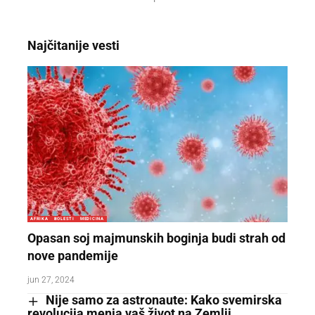
Najčitanije vesti
AFRIKA
BOLESTI
MEDICINA
Opasan soj majmunskih boginja budi strah od
nove pandemije
jun 27, 2024
Nije samo za astronaute: Kako svemirska
revolucija menja vaš život na Zemlji