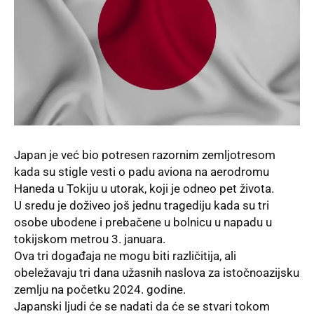
Japan je već bio potresen razornim zemljotresom
kada su stigle vesti o padu aviona na aerodromu
Haneda u Tokiju u utorak, koji je odneo pet života.
U sredu je doživeo još jednu tragediju kada su tri
osobe ubodene i prebačene u bolnicu u napadu u
tokijskom metrou 3. januara.
Ova tri događaja ne mogu biti različitija, ali
obeležavaju tri dana užasnih naslova za istočnoazijsku
zemlju na početku 2024. godine.
Japanski ljudi će se nadati da će se stvari tokom