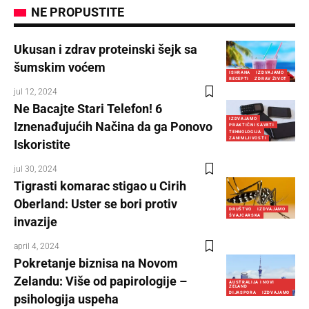
NE PROPUSTITE
Ukusan i zdrav proteinski šejk sa
šumskim voćem
ISHRANA
IZDVAJAMO
RECEPTI
ZDRAV ŽIVOT
jul 12, 2024
Ne Bacajte Stari Telefon! 6
IZDVAJAMO
Iznenađujućih Načina da ga Ponovo
PRAKTIČNI SAVETI
TEHNOLOGIJA
ZANIMLJIVOSTI
Iskoristite
jul 30, 2024
Tigrasti komarac stigao u Cirih
Oberland: Uster se bori protiv
DRUŠTVO
IZDVAJAMO
ŠVAJCARSKA
invazije
april 4, 2024
Pokretanje biznisa na Novom
Zelandu: Više od papirologije –
AUSTRALIJA I NOVI
ZELAND
DIJASPORA
IZDVAJAMO
psihologija uspeha