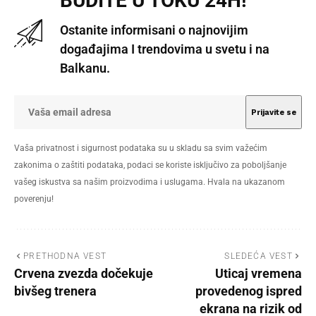
BUDITE U TOKU 24H!
Ostanite informisani o najnovijim
događajima I trendovima u svetu i na
Balkanu.
Vaša privatnost i sigurnost podataka su u skladu sa svim važećim
zakonima o zaštiti podataka, podaci se koriste isključivo za poboljšanje
vašeg iskustva sa našim proizvodima i uslugama. Hvala na ukazanom
poverenju!
PRETHODNA VEST
SLEDEĆA VEST
Crvena zvezda dočekuje
Uticaj vremena
bivšeg trenera
provedenog ispred
ekrana na rizik od