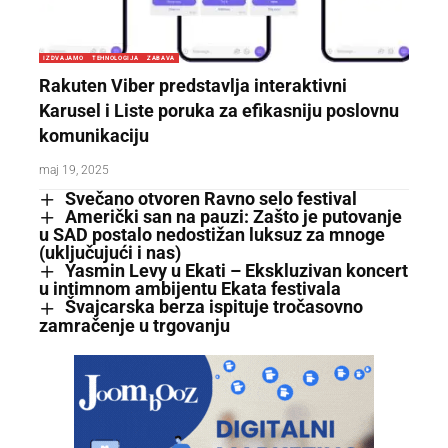
IZDVAJAMO
TEHNOLOGIJA
ZABAVA
Rakuten Viber predstavlja interaktivni
Karusel i Liste poruka za efikasniju poslovnu
komunikaciju
maj 19, 2025
Svečano otvoren Ravno selo festival
Američki san na pauzi: Zašto je putovanje
u SAD postalo nedostižan luksuz za mnoge
(uključujući i nas)
Yasmin Levy u Ekati – Ekskluzivan koncert
u intimnom ambijentu Ekata festivala
Švajcarska berza ispituje tročasovno
zamračenje u trgovanju