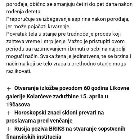
porođaja, obično se smanjuju četiri do pet dana nakon
rođenja deteta.
Preporučuje se izbegavanje aspirina nakon porođaja,
jer može pojačati krvarenje.
Povratak tela u stanje pre trudnoće je proces koji
zahteva vreme i strpljenje. Važno je pristupiti ovom
periodu sa razumevanjem i brinuti o sebi na najbolji
mogući način. Svaka žena je jedinstvena, te se brzina i
način na koji se telo vraća u prethodno stanje mogu
razlikovati.
Otvaranje izložbe povodom 60 godina Likovne
galerije Kolarčeve zadužbine 15. aprila u
19časova
Horoskopski znaci skloni prevari na
proslavama pred venčanje
Rusija poziva BRIKS na stvaranje sopstvenih
finansijskih institucija