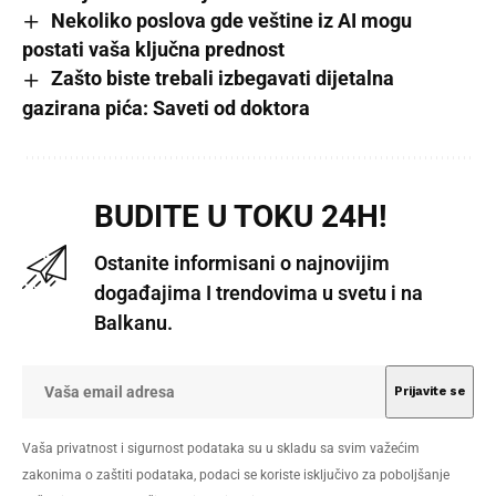
Nekoliko poslova gde veštine iz AI mogu
postati vaša ključna prednost
Zašto biste trebali izbegavati dijetalna
gazirana pića: Saveti od doktora
BUDITE U TOKU 24H!
Ostanite informisani o najnovijim
događajima I trendovima u svetu i na
Balkanu.
Vaša privatnost i sigurnost podataka su u skladu sa svim važećim
zakonima o zaštiti podataka, podaci se koriste isključivo za poboljšanje