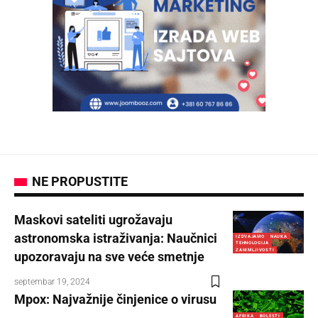
NE PROPUSTITE
Maskovi sateliti ugrožavaju
astronomska istraživanja: Naučnici
IZDVAJAMO
NAUKA
TEHNOLOGIJA
ZANIMLJIVOSTI
upozoravaju na sve veće smetnje
septembar 19, 2024
Mpox: Najvažnije činjenice o virusu
AFRIKA
BOLESTI