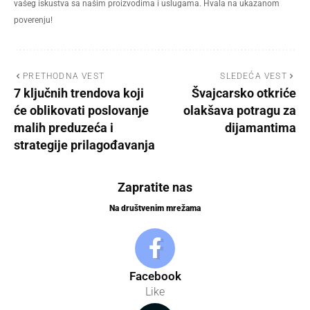
vašeg iskustva sa našim proizvodima i uslugama. Hvala na ukazanom
poverenju!
PRETHODNA VEST
SLEDEĆA VEST
7 ključnih trendova koji
Švajcarsko otkriće
će oblikovati poslovanje
olakšava potragu za
malih preduzeća i
dijamantima
strategije prilagođavanja
Zapratite nas
Na društvenim mrežama
Facebook
Like