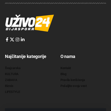
Najčitanije kategorije
O nama
Švajcarska
Kontakt
KULTURA
Blog
ZABAVA
Pravila korišćenja
Biznis
Pošaljite svoju vest
LIFESTYLE