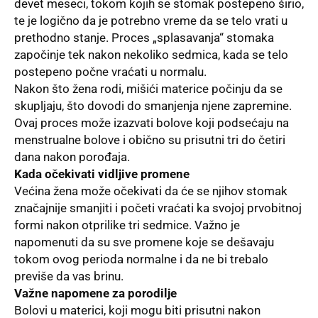
devet meseci, tokom kojih se stomak postepeno širio,
te je logično da je potrebno vreme da se telo vrati u
prethodno stanje. Proces „splasavanja“ stomaka
započinje tek nakon nekoliko sedmica, kada se telo
postepeno počne vraćati u normalu.
Nakon što žena rodi, mišići materice počinju da se
skupljaju, što dovodi do smanjenja njene zapremine.
Ovaj proces može izazvati bolove koji podsećaju na
menstrualne bolove i obično su prisutni tri do četiri
dana nakon porođaja.
Kada očekivati vidljive promene
Većina žena može očekivati da će se njihov stomak
značajnije smanjiti i početi vraćati ka svojoj prvobitnoj
formi nakon otprilike tri sedmice. Važno je
napomenuti da su sve promene koje se dešavaju
tokom ovog perioda normalne i da ne bi trebalo
previše da vas brinu.
Važne napomene za porodilje
Bolovi u materici, koji mogu biti prisutni nakon