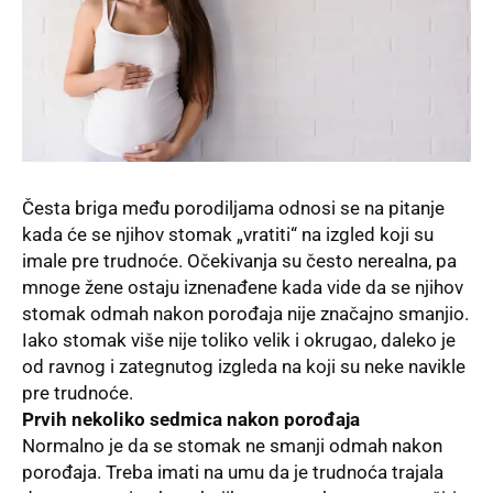
Česta briga među porodiljama odnosi se na pitanje
kada će se njihov stomak „vratiti“ na izgled koji su
imale pre trudnoće. Očekivanja su često nerealna, pa
mnoge žene ostaju iznenađene kada vide da se njihov
stomak odmah nakon porođaja nije značajno smanjio.
Iako stomak više nije toliko velik i okrugao, daleko je
od ravnog i zategnutog izgleda na koji su neke navikle
pre trudnoće.
Prvih nekoliko sedmica nakon porođaja
Normalno je da se stomak ne smanji odmah nakon
porođaja. Treba imati na umu da je trudnoća trajala