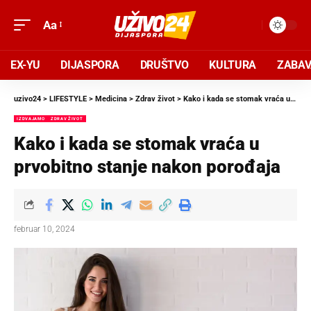
Aa
EX-YU
DIJASPORA
DRUŠTVO
KULTURA
ZABA
uzivo24
>
LIFESTYLE
>
Medicina
>
Zdrav život
>
Kako i kada se stomak vraća u prvobitno stanje nakon porođaja
IZDVAJAMO
ZDRAV ŽIVOT
Kako i kada se stomak vraća u
prvobitno stanje nakon porođaja
februar 10, 2024