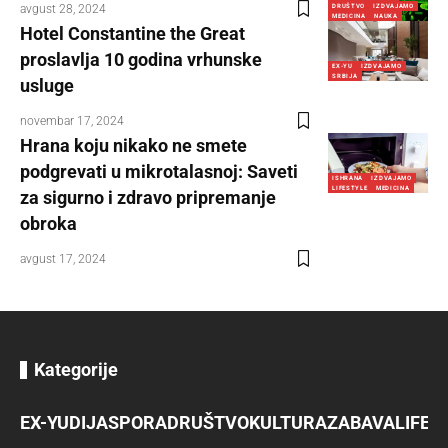
avgust 28, 2024
DRUŠTVO
IZDVAJAMO
MEDICINA
NAUKA
Hotel Constantine the Great
proslavlja 10 godina vrhunske
EX-YU
IZDVAJAMO
SRBIJA
usluge
novembar 17, 2024
Hrana koju nikako ne smete
podgrevati u mikrotalasnoj: Saveti
ISHRANA
IZDVAJAMO
LIFESTYLE
MEDICINA
za sigurno i zdravo pripremanje
obroka
avgust 17, 2024
Kategorije
EX-YU
DIJASPORA
DRUŠTVO
KULTURA
ZABAVA
LIFES